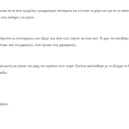
ρεσαι σα να ήταν ερωμένη,» μουρμούρισε ανυπόμονα και τέντωσε τα χέρια του για να το πιάσε
 στις παλάμες του γέρου.
δάχτυλα τις λεπτομέρειες που ήξερε πως ήταν εκεί,
έπρεπε
να είναι εκεί. Το χέρι του κατέβηκ
τηκε από ένα χαμόγελο, όταν έφτασε στις χαραγματιές.
αχιά φωνή και γύρισε την ράχη του οργάνου στον νεαρό. Εκείνος ακολούθησε με το βλέμμα τα
ράξει:
φτρας.