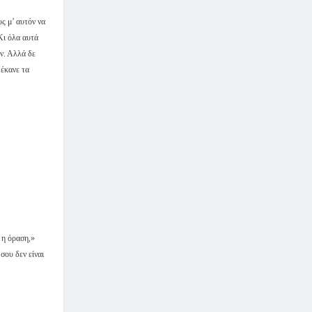
ς μ’ αυτόν να
Κι όλα αυτά
ων. Αλλά δε
 έκανε τα
 η όραση,»
σου δεν είναι