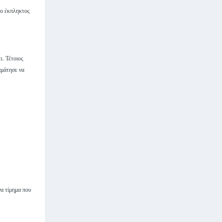
ι ο έκπληκτος
ι. Τέτοιος
αμάτησε να
να τίμημα που