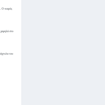
ι. Ο νεαρός
ε χαμηλά στο
 δάχτυλα του