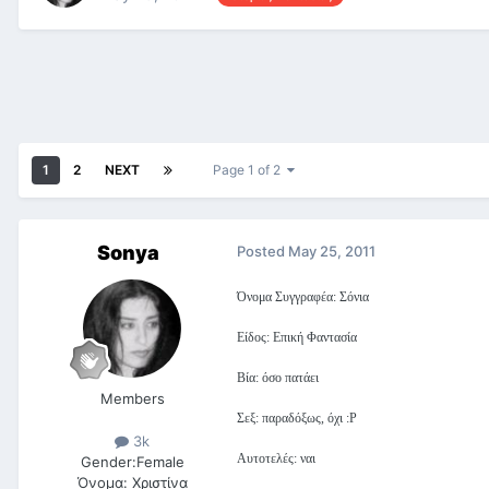
1
2
NEXT
Page 1 of 2
Sonya
Posted
May 25, 2011
Όνομα Συγγραφέα: Σόνια
Είδος: Επική Φαντασία
Βία: όσο πατάει
Members
Σεξ: παραδόξως, όχι :Ρ
3k
Αυτοτελές: ναι
Gender:
Female
Όνομα:
Χριστίνα