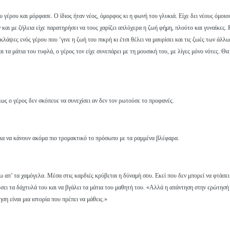
έρου και μόρφασε. Ο ίδιος ήταν νέος, όμορφος κι η φωνή του γλυκιά. Είχε δει νέους όμοιου
αι με ζήλεια είχε παρατηρήσει να τους χαρίζει απλόχερα η ζωή φήμη, πλούτο και γυναίκες. 
λάψες ενός γέρου που ‘γινε η ζωή του πικρή κι έτσι θέλει να μαυρίσει και τις ζωές των άλλ
ι τα μάτια του τυφλά, ο γέρος τον είχε συνεπάρει με τη μουσική του, με λίγες μόνο νότες. Θα
ως ο γέρος δεν σκόπευε να συνεχίσει αν δεν τον ρωτούσε το προφανές.
ια να κάνουν ακόμα πιο τρομακτικό το πρόσωπο με τα ραμμένα βλέφαρα.
ω απ’ τα χαμόγελα. Μέσα στις καρδιές κρύβεται η δύναμή σου. Εκεί που δεν μπορεί να φτάσει
ώσει τα δάχτυλά του και να βγάλει τα μάτια του μαθητή του. «Αλλά η απάντηση στην ερώτησή 
η είναι μια ιστορία που πρέπει να μάθεις.»