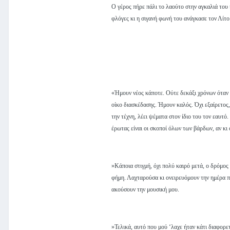
Ο γέρος πήρε πάλι το λαούτο στην αγκαλιά του κ
φλόγες κι η σιγανή φωνή του ανάγκασε τον Λίτο 
«Ήμουν νέος κάποτε. Ούτε δεκάξι χρόνων όταν 
οίκο διασκέδασης. Ήμουν καλός. Όχι εξαίρετος,
την τέχνη, λέει ψέματα στον ίδιο του τον εαυτό
έρωτας είναι οι σκοποί όλων των βάρδων, αν κι 
»Κάποια στιγμή, όχι πολύ καιρό μετά, ο δρόμο
φήμη. Λαχταρούσα κι ονειρευόμουν την ημέρα πο
ακούσουν την μουσική μου.
»Τελικά, αυτό που μού ‘λαχε ήταν κάτι διαφορε