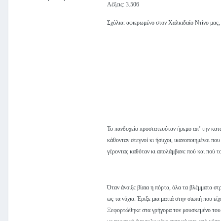
Λέξεις: 3.506
Σχόλια: αφιερωμένο στον Χαλκιδαίο Ντίνο μας, π
Το πανδοχείο προστατευόταν ήρεμο απ’ την κατ
κάθονταν στεγνοί κι ήσυχοι, ικανοποιημένοι που
γέροντας καθόταν κι απολάμβανε πού και πού το
Όταν άνοιξε βίαια η πόρτα, όλα τα βλέμματα στρ
ως τα νύχια. Έριξε μια ματιά στην σιωπή που εί
Ξεφορτώθηκε στα γρήγορα τον μουσκεμένο του μα