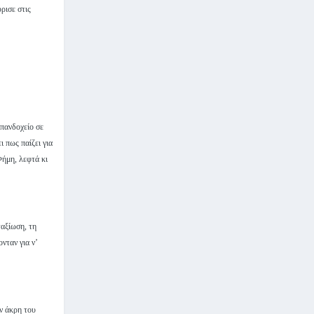
ρισε στις
πανδοχείο σε
 πως παίζει για
Φήμη, λεφτά κι
ταξίωση, τη
νταν για ν’
ν άκρη του