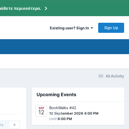
μάθετε περισσότερα.
Sign Up
Existing user? Sign In
All Activity
Upcoming Events
BookWalks #42
SEP
12
0
12 September 2026 4:00 PM
Until
6:00 PM
rs
0