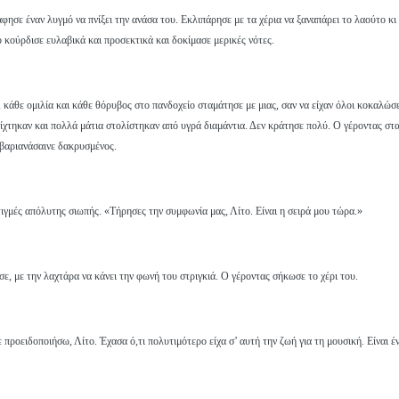
άφησε έναν λυγμό να πνίξει την ανάσα του. Εκλιπάρησε με τα χέρια να ξαναπάρει το λαούτο κ
ο κούρδισε ευλαβικά και προσεκτικά και δοκίμασε μερικές νότες.
 κάθε ομιλία και κάθε θόρυβος στο πανδοχείο σταμάτησε με μιας, σαν να είχαν όλοι κοκαλώσε
φίχτηκαν και πολλά μάτια στολίστηκαν από υγρά διαμάντια. Δεν κράτησε πολύ. Ο γέροντας στ
υ βαριανάσαινε δακρυσμένος.
στιγμές απόλυτης σιωπής. «Τήρησες την συμφωνία μας, Λίτο. Είναι η σειρά μου τώρα.»
ε, με την λαχτάρα να κάνει την φωνή του στριγκιά. Ο γέροντας σήκωσε το χέρι του.
προειδοποιήσω, Λίτο. Έχασα ό,τι πολυτιμότερο είχα σ’ αυτή την ζωή για τη μουσική. Είναι έ