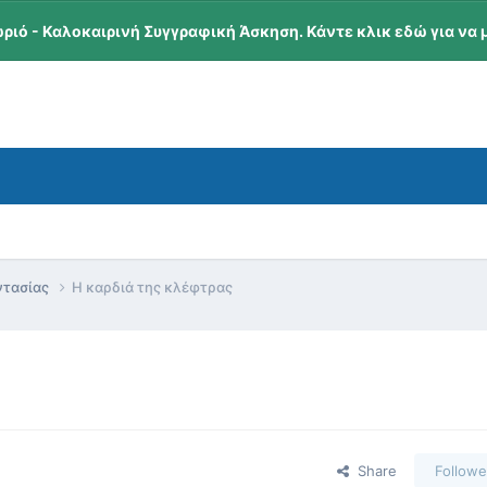
ωριό - Καλοκαιρινή Συγγραφική Άσκηση. Κάντε κλικ εδώ για να 
ντασίας
Η καρδιά της κλέφτρας
Share
Followe