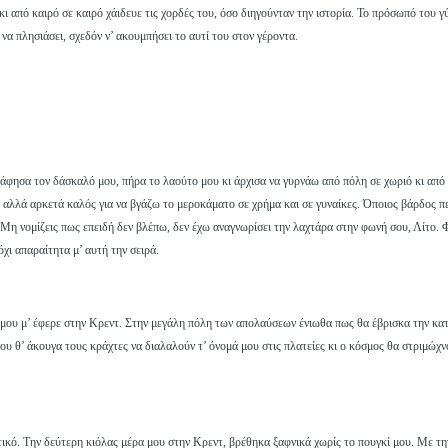
ι από καιρό σε καιρό χάιδευε τις χορδές του, όσο διηγούνταν την ιστορία. Το πρόσωπό του γύ
να πλησιάσει, σχεδόν ν’ ακουμπήσει το αυτί του στον γέροντα.
άφησα τον δάσκαλό μου, πήρα το λαούτο μου κι άρχισα να γυρνάω από πόλη σε χωριό κι από 
 αλλά αρκετά καλός για να βγάζω το μεροκάματο σε χρήμα και σε γυναίκες. Όποιος βάρδος πει
. Μη νομίζεις πως επειδή δεν βλέπω, δεν έχω αναγνωρίσει την λαχτάρα στην φωνή σου, Λίτο. 
όχι απαραίτητα μ’ αυτή την σειρά.
ς μου μ’ έφερε στην Κρεντ. Στην μεγάλη πόλη των απολαύσεων ένιωθα πως θα έβρισκα την κα
υ θ’ άκουγα τους κράχτες να διαλαλούν τ’ όνομά μου στις πλατείες κι ο κόσμος θα στριμώχνο
τικό. Την δεύτερη κιόλας μέρα μου στην Κρεντ, βρέθηκα ξαφνικά χωρίς το πουγκί μου. Με τη