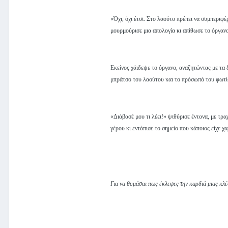
«Όχι, όχι έτσι. Στο λαούτο πρέπει να συμπεριφέ
μουρμούρισε μια απολογία κι απίθωσε το όργανο
Εκείνος χάιδεψε το όργανο, αναζητώντας με τα 
μπράτσο του λαούτου και το πρόσωπό του φωτίσ
«Διάβασέ μου τι λέει!» ψιθύρισε έντονα, με τρ
γέρου κι εντόπισε το σημείο που κάποιος είχε χα
Για να θυμάσαι πως έκλεψες την καρδιά μιας κλέ