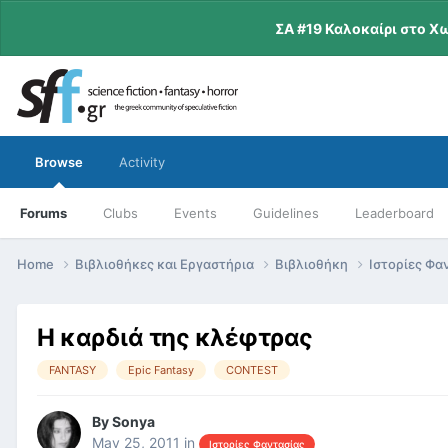
ΣΑ #19 Καλοκαίρι στο Χ
Browse
Activity
Forums
Clubs
Events
Guidelines
Leaderboard
Home
Βιβλιοθήκες και Εργαστήρια
Βιβλιοθήκη
Ιστορίες Φα
Η καρδιά της κλέφτρας
FANTASY
Epic Fantasy
CONTEST
By
Sonya
May 25, 2011
in
Ιστορίες Φαντασίας