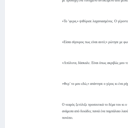
με προσοχή ένα τυλιγμένο αντικείμενο από μέσα
«Το ‘φερα,» ψιθύρισε λαχανιασμένος. Ο γέροντα
«Είσαι σίγουρος πως είναι αυτό;» ρώτησε με φων
«Απόλυτα, δάσκαλε. Είναι όπως ακριβώς μου τ
«Φερ’ το μου εδώ,» απάντησε ο γέρος κι ένα ρ
Ο νεαρός ξετύλιξε προσεκτικά το δέμα του κι ο 
ανάμεσα από δεκάδες πανιά ένα παμπάλαιο λαούτ
πονέσει.