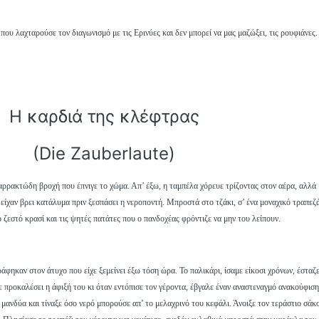
ου λαχταρούσε τον διαγωνισμό με τις Ερινύες και δεν μπορεί να μας μαζώξει, τις ρουφιάνες.
Η καρδιά της κλέφτρας
(Die Zauberlaute)
αρρακτώδη βροχή που έπνιγε το χώμα. Απ’ έξω, η ταμπέλα χόρευε τρίζοντας στον αέρα, αλλά 
 είχαν βρει κατάλυμα πριν ξεσπάσει η νεροποντή. Μπροστά στο τζάκι, σ’ ένα μοναχικό τραπεζά
 ζεστό κρασί και τις ψητές πατάτες που ο πανδοχέας φρόντιζε να μην του λείπουν.
άφηκαν στον άτυχο που είχε ξεμείνει έξω τόση ώρα. Το παλικάρι, ίσαμε είκοσι χρόνων, έσταζ
χε προκαλέσει η άφιξή του κι όταν εντόπισε τον γέροντα, έβγαλε έναν αναστεναγμό ανακούφιση
νδύα και τίναξε όσο νερό μπορούσε απ’ το μελαχρινό του κεφάλι. Άνοιξε τον τεράστιο σάκο