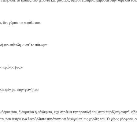
. Πλησίασε το τραπέζι του γέροντα και γονάτισε, σχεδόν ευλαβικά μπροστά στην καρέκλα του.
ς δεν γύρισε το κεφάλι του.
ή πιο επίπεδη κι απ’ το πάτωμα.
ο περιέγραψες.»
ήγμα φάνηκε στην φωνή του.
κόσμος που, διακριτικά ή αδιάκριτα, είχε στρέψει την προσοχή του στην παράξενη σκηνή, είδε
ο, που άφησε ένα ξεκούρδιστο παράπονο να ξεφύγει απ’ τις χορδές του. Ο γέρος μόρφασε, σα