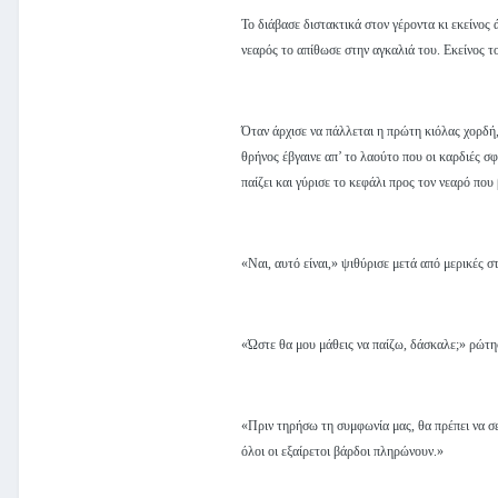
Το διάβασε διστακτικά στον γέροντα κι εκείνος 
νεαρός το απίθωσε στην αγκαλιά του. Εκείνος τ
Όταν άρχισε να πάλλεται η πρώτη κιόλας χορδή,
θρήνος έβγαινε απ’ το λαούτο που οι καρδιές σ
παίζει και γύρισε το κεφάλι προς τον νεαρό πο
«Ναι, αυτό είναι,» ψιθύρισε μετά από μερικές 
«Ώστε θα μου μάθεις να παίζω, δάσκαλε;» ρώτησ
«Πριν τηρήσω τη συμφωνία μας, θα πρέπει να σε 
όλοι οι εξαίρετοι βάρδοι πληρώνουν.»