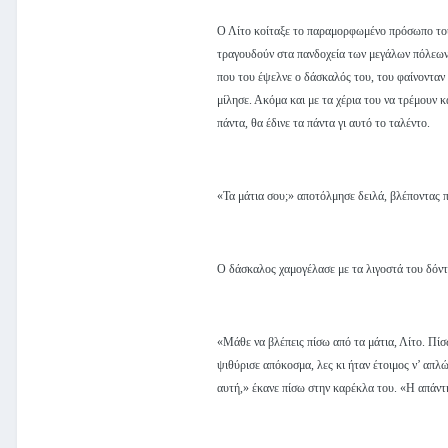
Ο Λίτο κοίταξε το παραμορφωμένο πρόσωπο του γ
τραγουδούν στα πανδοχεία των μεγάλων πόλεων κ
που του έψελνε ο δάσκαλός του, του φαίνονταν κ
μίλησε. Ακόμα και με τα χέρια του να τρέμουν κα
πάντα, θα έδινε τα πάντα γι αυτό το ταλέντο.
«Τα μάτια σου;» αποτόλμησε δειλά, βλέποντας π
Ο δάσκαλος χαμογέλασε με τα λιγοστά του δόντ
«Μάθε να βλέπεις πίσω από τα μάτια, Λίτο. Πίσ
ψιθύρισε απόκοσμα, λες κι ήταν έτοιμος ν’ απλ
αυτή,» έκανε πίσω στην καρέκλα του. «Η απάντησ