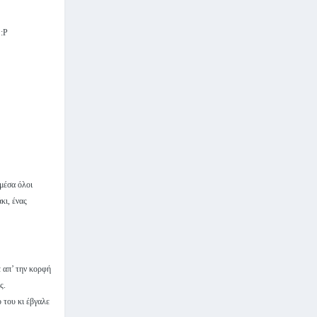
 :Ρ
μέσα όλοι
κι, ένας
ε απ’ την κορφή
ς.
 του κι έβγαλε