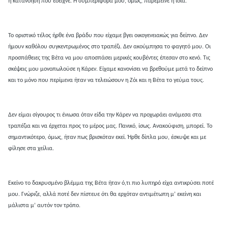
η κατανόηση που έδειχνε. Η συμπεριφορά μου, όμως, παρέμεινε η ίδια.
Το οριστικό τέλος ήρθε ένα βράδυ που είχαμε βγει οικογενειακώς για δείπνο. Δεν
ήμουν καθόλου συγκεντρωμένος στο τραπέζι. Δεν ακούμπησα το φαγητό μου. Οι
προσπάθειες της Βέτα να μου αποσπάσει μερικές κουβέντες έπεσαν στο κενό. Τις
σκέψεις μου μονοπωλούσε η Κάρεν. Είχαμε κανονίσει να βρεθούμε μετά το δείπνο
και το μόνο που περίμενα ήταν να τελειώσουν η Ζόι και η Βέτα το γεύμα τους.
Δεν είμαι σίγουρος τι ένιωσα όταν είδα την Κάρεν να προχωράει ανάμεσα στα
τραπέζια και να έρχεται προς το μέρος μας. Πανικό, ίσως. Ανακούφιση, μπορεί. Το
σημαντικότερο, όμως, ήταν πως βρισκόταν εκεί. Ήρθε δίπλα μου, έσκυψε και με
φίλησε στα χείλια.
Εκείνο το δακρυσμένο βλέμμα της Βέτα ήταν ό,τι πιο λυπηρό είχα αντικρύσει ποτέ
μου. Γνώριζε, αλλά ποτέ δεν πίστευε ότι θα ερχόταν αντιμέτωπη μ’ εκείνη και
μάλιστα μ’ αυτόν τον τρόπο.