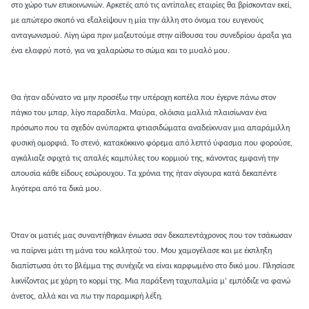
στο χώρο των επικοινωνιών. Αρκετές από τις αντίπαλες εταιρίες θα βρίσκονταν εκεί,
με απώτερο σκοπό να εξαλείψουν η μία την άλλη στο όνομα του ευγενούς
ανταγωνισμού. Λίγη ώρα πριν μαζευτούμε στην αίθουσα του συνεδρίου άραξα για
ένα ελαφρύ ποτό, για να χαλαρώσω το σώμα και το μυαλό μου.
Θα ήταν αδύνατο να μην προσέξω την υπέροχη κοπέλα που έγερνε πάνω στον
πάγκο του μπαρ, λίγο παραδίπλα. Μαύρα, ολόισια μαλλιά πλαισίωναν ένα
πρόσωπο που τα σχεδόν ανύπαρκτα φτιασιδώματα αναδείκνυαν μια απαράμιλλη
φυσική ομορφιά. Το στενό, κατακόκκινο φόρεμα από λεπτό ύφασμα που φορούσε,
αγκάλιαζε σφιχτά τις απαλές καμπύλες του κορμιού της, κάνοντας εμφανή την
απουσία κάθε είδους εσώρουχου. Τα χρόνια της ήταν σίγουρα κατά δεκαπέντε
λιγότερα από τα δικά μου.
Όταν οι ματιές μας συναντήθηκαν ένιωσα σαν δεκαπεντάχρονος που τον τσάκωσαν
να παίρνει μάτι τη μάνα του κολλητού του. Μου χαμογέλασε και με έκπληξη
διαπίστωσα ότι το βλέμμα της συνέχιζε να είναι καρφωμένο στο δικό μου. Πλησίασε
λικνίζοντας με χάρη το κορμί της. Μια παράξενη ταχυπαλμία μ’ εμπόδιζε να φανώ
άνετος, αλλά και να πω την παραμικρή λέξη.