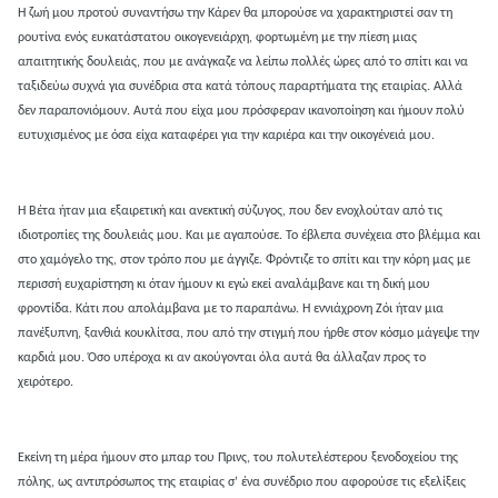
Η ζωή μου προτού συναντήσω την Κάρεν θα μπορούσε να χαρακτηριστεί σαν τη
ρουτίνα ενός ευκατάστατου οικογενειάρχη, φορτωμένη με την πίεση μιας
απαιτητικής δουλειάς, που με ανάγκαζε να λείπω πολλές ώρες από το σπίτι και να
ταξιδεύω συχνά για συνέδρια στα κατά τόπους παραρτήματα της εταιρίας. Αλλά
δεν παραπονιόμουν. Αυτά που είχα μου πρόσφεραν ικανοποίηση και ήμουν πολύ
ευτυχισμένος με όσα είχα καταφέρει για την καριέρα και την οικογένειά μου.
Η Βέτα ήταν μια εξαιρετική και ανεκτική σύζυγος, που δεν ενοχλούταν από τις
ιδιοτροπίες της δουλειάς μου. Και με αγαπούσε. Το έβλεπα συνέχεια στο βλέμμα και
στο χαμόγελο της, στον τρόπο που με άγγιζε. Φρόντιζε το σπίτι και την κόρη μας με
περισσή ευχαρίστηση κι όταν ήμουν κι εγώ εκεί αναλάμβανε και τη δική μου
φροντίδα. Κάτι που απολάμβανα με το παραπάνω. Η εννιάχρονη Ζόι ήταν μια
πανέξυπνη, ξανθιά κουκλίτσα, που από την στιγμή που ήρθε στον κόσμο μάγεψε την
καρδιά μου. Όσο υπέροχα κι αν ακούγονται όλα αυτά θα άλλαζαν προς το
χειρότερο.
Εκείνη τη μέρα ήμουν στο μπαρ του Πρινς, του πολυτελέστερου ξενοδοχείου της
πόλης, ως αντιπρόσωπος της εταιρίας σ’ ένα συνέδριο που αφορούσε τις εξελίξεις