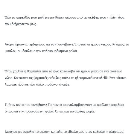
Όλο το παρελθόν μου μαζί με την Κάρεν πέρασε από τις σκέψεις μου τη λίγη ώρα
που διήρκησε το φως.
Ακόμα ήμουν μπερδεμένος για το τι συνέβαινε. Έπρεπε να ήμουν νεκρός. Κι όμως, το
μυαλό μου δούλευε σαν καλοκουρδισμένο ρολόι.
Όταν χάθηκε η θαμπάδα από το φως κατάλαβα ότι ήμουν μέσα σε ένα σκοτεινό
χώρο. Κοιτούσα τις ψηφιακές ενδείξεις πάνω σε ηλεκτρονικό αντικλείδι. Ένα κόκκινο
λαμπάκι έσβησε, ένα άλλο, πράσινο, άναψε.
Τι ήταν αυτό που συνέβαινε; Τα πάντα επαναλαμβάνονταν με απόλυτη ακρίβεια
όπως και την προηγούμενη φορά. Όπως και την
πρώτη
φορά.
Διέσχισα με ευκολία το σαλόνι· κοίταξα το είδωλό μου στον καθρέφτη· πλησίασα