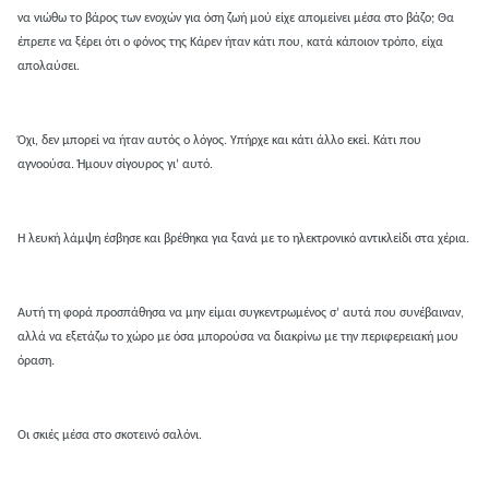
να νιώθω το βάρος των ενοχών για όση ζωή μού είχε απομείνει μέσα στο βάζο; Θα
έπρεπε να ξέρει ότι ο φόνος της Κάρεν ήταν κάτι που, κατά κάποιον τρόπο, είχα
απολαύσει.
Όχι, δεν μπορεί να ήταν αυτός ο λόγος. Υπήρχε και κάτι άλλο εκεί. Κάτι που
αγνοούσα. Ήμουν σίγουρος γι’ αυτό.
Η λευκή λάμψη έσβησε και βρέθηκα για ξανά με το ηλεκτρονικό αντικλείδι στα χέρια.
Αυτή τη φορά προσπάθησα να μην είμαι συγκεντρωμένος σ’ αυτά που συνέβαιναν,
αλλά να εξετάζω το χώρο με όσα μπορούσα να διακρίνω με την περιφερειακή μου
όραση.
Οι σκιές μέσα στο σκοτεινό σαλόνι.