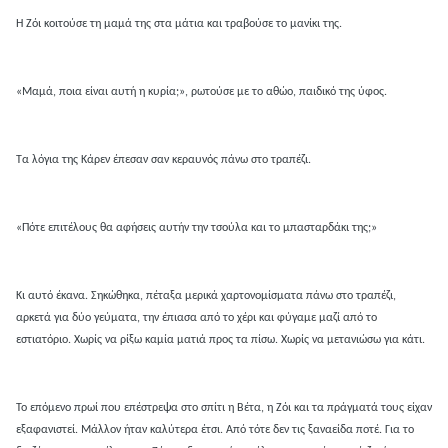
Η Ζόι κοιτούσε τη μαμά της στα μάτια και τραβούσε το μανίκι της.
«Μαμά, ποια είναι αυτή η κυρία;», ρωτούσε με το αθώο, παιδικό της ύφος.
Τα λόγια της Κάρεν έπεσαν σαν κεραυνός πάνω στο τραπέζι.
«Πότε επιτέλους θα αφήσεις αυτήν την τσούλα και το μπασταρδάκι της;»
Κι αυτό έκανα. Σηκώθηκα, πέταξα μερικά χαρτονομίσματα πάνω στο τραπέζι,
αρκετά για δύο γεύματα, την έπιασα από το χέρι και φύγαμε μαζί από το
εστιατόριο. Χωρίς να ρίξω καμία ματιά προς τα πίσω. Χωρίς να μετανιώσω για κάτι.
Το επόμενο πρωί που επέστρεψα στο σπίτι η Βέτα, η Ζόι και τα πράγματά τους είχαν
εξαφανιστεί. Μάλλον ήταν καλύτερα έτσι. Από τότε δεν τις ξαναείδα ποτέ. Για το