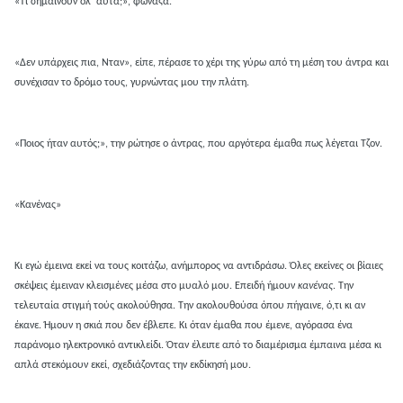
«Τι σημαίνουν όλ’ αυτά;», φώναξα.
«Δεν υπάρχεις πια, Νταν», είπε, πέρασε το χέρι της γύρω από τη μέση του άντρα και
συνέχισαν το δρόμο τους, γυρνώντας μου την πλάτη.
«Ποιος ήταν αυτός;», την ρώτησε ο άντρας, που αργότερα έμαθα πως λέγεται Τζον.
«Κανένας»
Κι εγώ έμεινα εκεί να τους κοιτάζω, ανήμπορος να αντιδράσω. Όλες εκείνες οι βίαιες
σκέψεις έμειναν κλεισμένες μέσα στο μυαλό μου. Επειδή ήμουν
κανένας
. Την
τελευταία στιγμή τούς ακολούθησα. Την ακολουθούσα όπου πήγαινε, ό,τι κι αν
έκανε. Ήμουν η σκιά που δεν έβλεπε. Κι όταν έμαθα που έμενε, αγόρασα ένα
παράνομο ηλεκτρονικό αντικλείδι. Όταν έλειπε από το διαμέρισμα έμπαινα μέσα κι
απλά στεκόμουν εκεί, σχεδιάζοντας την εκδίκησή μου.