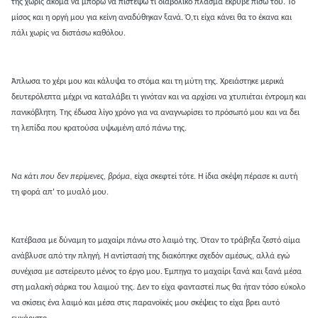
της χωρίς ακόμα να μπορώ να πιστέψω τι διαβολικό πλάσμα έκρυβε πίσω του. Το
μίσος και η οργή μου για κείνη αναδύθηκαν ξανά. Ό,τι είχα κάνει θα το έκανα και
πάλι χωρίς να διστάσω καθόλου.
Άπλωσα το χέρι μου και κάλυψα το στόμα και τη μύτη της. Χρειάστηκε μερικά
δευτερόλεπτα μέχρι να καταλάβει τι γινόταν και να αρχίσει να χτυπιέται έντρομη και
πανικόβλητη. Της έδωσα λίγο χρόνο για να αναγνωρίσει το πρόσωπό μου και να δει
τη λεπίδα που κρατούσα υψωμένη από πάνω της.
Να κάτι που δεν περίμενες, βρόμα
, είχα σκεφτεί τότε. Η ίδια σκέψη πέρασε κι αυτή
τη φορά απ’ το μυαλό μου.
Κατέβασα με δύναμη το μαχαίρι πάνω στο λαιμό της. Όταν το τράβηξα ζεστό αίμα
ανάβλυσε από την πληγή. Η αντίστασή της διακόπηκε σχεδόν αμέσως, αλλά εγώ
συνέχισα με αστείρευτο μένος το έργο μου. Έμπηγα το μαχαίρι ξανά και ξανά μέσα
στη μαλακή σάρκα του λαιμού της. Δεν το είχα φανταστεί πως θα ήταν τόσο εύκολο
να σκίσεις ένα λαιμό και μέσα στις παρανοϊκές μου σκέψεις το είχα βρει αυτό