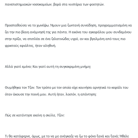
πανεπιστημιακών νοσοκομείων, βορά στα νυστέρια των φοιτητών.
Προσπαθούσα να το χωνέψω. Ήμουν μια ζωντανή συνείδηση, προγραμματισμένη να
ζει την πιο βίαιη ανάμνησή της για πάντα. Η εικόνα του εγκεφάλου μου συνδεμένου
στην πρίζα, να επιπλέει σε ένα ζελατινώδες υγρό, αν και βγαλμένη από τους πιο
φρικτούς εφιάλτες, ήταν αληθινή.
Αλλά γιατί εμένα; Και γιατί αυτή τη συγκεκριμένη μνήμη;
Θυμήθηκα τον Τζον. Τον τρόπο με τον οποίο είχε κουνήσει αρνητικά το κεφάλι του
όταν άκουσε την ποινή μου. Αυτή ήταν, λοιπόν, η απάντηση;
Πώς σε κατάντησε εκείνη η σκύλα, Τζον;
Τι θα κατάφερνε, όμως, με το να με ανάγκαζε να ζω το φόνο ξανά και ξανά; Ήθελε