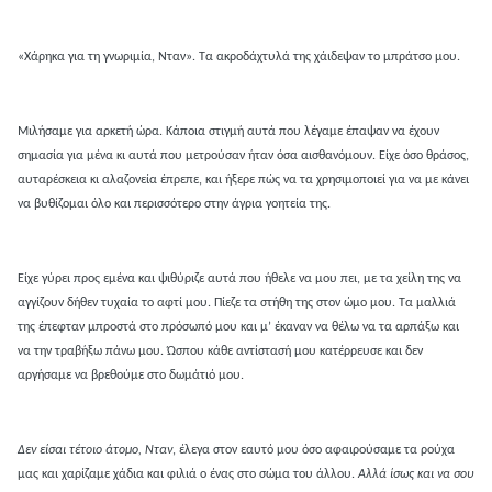
«Χάρηκα για τη γνωριμία, Νταν». Τα ακροδάχτυλά της χάιδεψαν το μπράτσο μου.
Μιλήσαμε για αρκετή ώρα. Κάποια στιγμή αυτά που λέγαμε έπαψαν να έχουν
σημασία για μένα κι αυτά που μετρούσαν ήταν όσα αισθανόμουν. Είχε όσο θράσος,
αυταρέσκεια κι αλαζονεία έπρεπε, και ήξερε πώς να τα χρησιμοποιεί για να με κάνει
να βυθίζομαι όλο και περισσότερο στην άγρια γοητεία της.
Είχε γύρει προς εμένα και ψιθύριζε αυτά που ήθελε να μου πει, με τα χείλη της να
αγγίζουν δήθεν τυχαία το αφτί μου. Πίεζε τα στήθη της στον ώμο μου. Τα μαλλιά
της έπεφταν μπροστά στο πρόσωπό μου και μ’ έκαναν να θέλω να τα αρπάξω και
να την τραβήξω πάνω μου. Ώσπου κάθε αντίστασή μου κατέρρευσε και δεν
αργήσαμε να βρεθούμε στο δωμάτιό μου.
Δεν είσαι τέτοιο άτομο, Νταν
, έλεγα στον εαυτό μου όσο αφαιρούσαμε τα ρούχα
μας και χαρίζαμε χάδια και φιλιά ο ένας στο σώμα του άλλου.
Αλλά ίσως και να σου