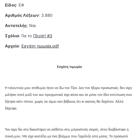
Είδος
: ΕΦ
Αριθμός Λέξεων
: 3.880
Αυτοτελής
; Ναι
Σχόλια
: Για το
Πλοτς! #3
Αρχείο
:
Εσχάτη τιμωρία.pdf
Εσχάτη τιμωρία
Η τελευταία μου επιθυμία ήταν να δω τον Τζον. Δεν τον ήξερα προσωπικά, δεν είχα
μιλήσει ποτέ μαζί του και πραγματικά είχε κάνει και σε μένα τον ίδιο εντύπωση που
ζήτησα κάτι τέτοιο, χωρίς να είμαι καν βέβαιος ότι κι εκείνος θα δεχόταν. Αλλά
δέχτηκε.
Τον είχα δει στο δικαστήριο να κάθεται στις μπροστινές σειρές, όταν διαβάστηκε η
ποινή μου. Με είχε κοιτάξει με ένα βλέμμα που ξεχείλιζε από μίσος. Το πρόσωπό