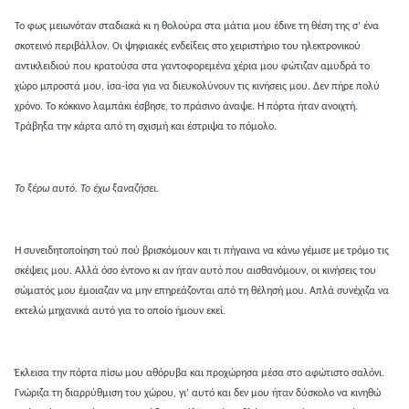
Το φως μειωνόταν σταδιακά κι η θολούρα στα μάτια μου έδινε τη θέση της σ’ ένα
σκοτεινό περιβάλλον. Οι ψηφιακές ενδείξεις στο χειριστήριο του ηλεκτρονικού
αντικλειδιού που κρατούσα στα γαντοφορεμένα χέρια μου φώτιζαν αμυδρά το
χώρο μπροστά μου, ίσα-ίσα για να διευκολύνουν τις κινήσεις μου. Δεν πήρε πολύ
χρόνο. Το κόκκινο λαμπάκι έσβησε, το πράσινο άναψε. Η πόρτα ήταν ανοιχτή.
Τράβηξα την κάρτα από τη σχισμή και έστριψα το πόμολο.
Το ξέρω αυτό. Το έχω ξαναζήσει.
Η συνειδητοποίηση
τού πού βρισκόμουν και τι πήγαινα να κάνω γέμισε με τρόμο τις
σκέψεις μου. Αλλά όσο έντονο κι αν ήταν αυτό που αισθανόμουν, οι κινήσεις του
σώματός μου έμοιαζαν να μην επηρεάζονται από τη θέλησή μου. Απλά συνέχιζα να
εκτελώ μηχανικά αυτό για το οποίο ήμουν εκεί.
Έκλεισα την πόρτα πίσω μου αθόρυβα και προχώρησα μέσα στο αφώτιστο σαλόνι.
Γνώριζα τη διαρρύθμιση του χώρου, γι’ αυτό και δεν μου ήταν δύσκολο να κινηθώ