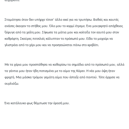
ευχάριστο.
Σταμάτησα όταν δεν υπήρχε τίποτ’ άλλο εκεί για να τρυπήσω. Βαθιές και καυτές
ανάσες έκαιγαν το στήθος μου. Όλο μου το κορμί έτρεμε. Ένα μουγκρητό απέχθειας
ξέφυγε από τα χείλη μου. Σήκωσα τα μάτια μου και κοίταξα τον εαυτό μου στον
καθρέφτη. Σκούρες πιτσιλιές κάλυπταν το πρόσωπό μου. Είδα το μαχαίρι να
γλιστράει από το χέρι μου και να προσγειώνεται πάνω στο κρεβάτι.
Με τα χέρια μου προσπάθησα να καθαρίσω τα σημάδια από το πρόσωπό μου, αλλά
τα γάντια μου ήταν ήδη ποτισμένα με το αίμα της Κάρεν. Η νέα μου όψη ήταν
φριχτή. Μια μάσκα τρόμου γεμάτη αίμα που έσταζε από παντού. Τότε άρχισα να
ουρλιάζω.
Ένα κατάλευκο φως θάμπωσε την όρασή μου.