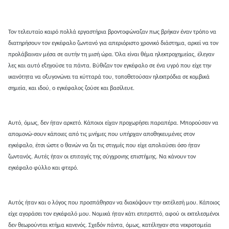
Τον τελευταίο καιρό πολλά εργαστήρια βροντοφώναζαν πως βρήκαν έναν τρόπο να
διατηρήσουν τον εγκέφαλο ζωντανό για απεριόριστο χρονικό διάστημα, αρκεί να τον
προλάβαιναν μέσα σε αυτήν τη μισή ώρα. Όλα είναι θέμα ηλεκτροχημείας, έλεγαν
λες και αυτό εξηγούσε τα πάντα. Βύθιζαν τον εγκέφαλο σε ένα υγρό που είχε την
ικανότητα να οξυγονώνει τα κύτταρά του, τοποθετούσαν ηλεκτρόδια σε κομβικά
σημεία, και ιδού, ο εγκέφαλος ζούσε και βασίλευε.
Αυτό, όμως, δεν ήταν αρκετό. Κάποιοι είχαν προχωρήσει παραπέρα. Μπορούσαν να
απομονώ-σουν κάποιες από τις μνήμες που υπήρχαν αποθηκευμένες στον
εγκέφαλο, έτσι ώστε ο θανών να ζει τις στιγμές που είχε απολαύσει όσο ήταν
ζωντανός. Αυτές ήταν οι επιταγές της σύγχρονης επιστήμης. Να κάνουν τον
εγκέφαλο φύλλο και φτερό.
Αυτός ήταν και ο λόγος που προσπάθησαν να διακόψουν την εκτέλεσή μου. Κάποιος
είχε αγοράσει τον εγκέφαλό μου. Νομικά ήταν κάτι επιτρεπτό, αφού οι εκτελεσμένοι
δεν θεωρούνται κτήμα κανενός. Σχεδόν πάντα, όμως, κατέληγαν στα νεκροτομεία