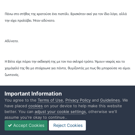
Πάνω στο στήθος της κρατούσε ένα πιστόλι. Βρισκόταν εκεί για τον ίδιο λόγο, αλλά
την είχα προλάβει. Ήταν αδύνατο.
Αδύνατο.
Η Βέτα είχε πάρει την εκδίκησή της με τον πιο σκληρό τρόπο. Ήμουν νεκρός και το
χαμόγελό της θα με στοίχειωνε για πάντα, θυμίζοντάς με πως θα μπορούσα να είμαι
ζωντανός.
Important Information
Μέσα στη μνήμη μου ούρλιαζα.
You agree to the
Terms of Use
,
Privacy Policy
and
Guidelines
. We
have placed
cookies
on your device to help make this website
better. You can
adjust your cookie settings
, otherwise we'll
assume you're okay to continue..
Accept Cookies
Reject Cookies