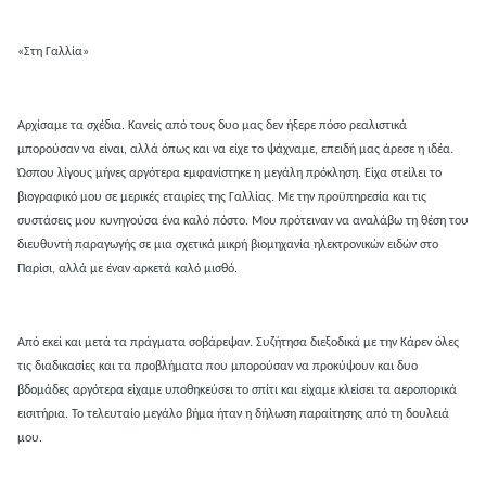
«Στη Γαλλία»
Αρχίσαμε τα σχέδια. Κανείς από τους δυο μας δεν ήξερε πόσο ρεαλιστικά
μπορούσαν να είναι, αλλά όπως και να είχε το ψάχναμε, επειδή μας άρεσε η ιδέα.
Ώσπου λίγους μήνες αργότερα εμφανίστηκε η μεγάλη πρόκληση. Είχα στείλει το
βιογραφικό μου σε μερικές εταιρίες της Γαλλίας. Με την προϋπηρεσία και τις
συστάσεις μου κυνηγούσα ένα καλό πόστο. Μου πρότειναν να αναλάβω τη θέση του
διευθυντή παραγωγής σε μια σχετικά μικρή βιομηχανία ηλεκτρονικών ειδών στο
Παρίσι, αλλά με έναν αρκετά καλό μισθό.
Από εκεί και μετά τα πράγματα σοβάρεψαν. Συζήτησα διεξοδικά με την Κάρεν όλες
τις διαδικασίες και τα προβλήματα που μπορούσαν να προκύψουν και δυο
βδομάδες αργότερα είχαμε υποθηκεύσει το σπίτι και είχαμε κλείσει τα αεροπορικά
εισιτήρια. Το τελευταίο μεγάλο βήμα ήταν η δήλωση παραίτησης από τη δουλειά
μου.