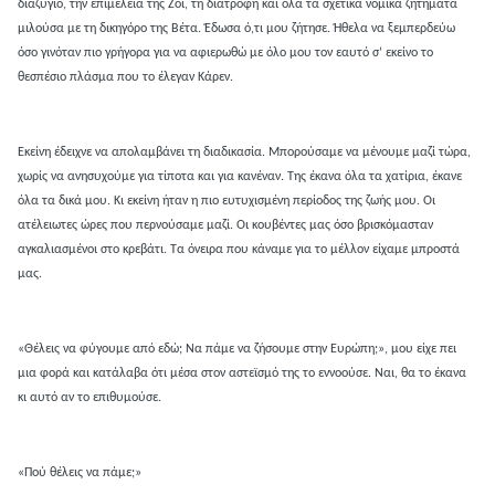
διαζύγιο, την επιμέλεια της Ζόι, τη διατροφή και όλα τα σχετικά νομικά ζητήματα
μιλούσα με τη δικηγόρο της Βέτα. Έδωσα ό,τι μου ζήτησε. Ήθελα να ξεμπερδεύω
όσο γινόταν πιο γρήγορα για να αφιερωθώ με όλο μου τον εαυτό σ’ εκείνο το
θεσπέσιο πλάσμα που το έλεγαν Κάρεν.
Εκείνη έδειχνε να απολαμβάνει τη διαδικασία. Μπορούσαμε να μένουμε μαζί τώρα,
χωρίς να ανησυχούμε για τίποτα και για κανέναν. Της έκανα όλα τα χατίρια, έκανε
όλα τα δικά μου. Κι εκείνη ήταν η πιο ευτυχισμένη περίοδος της ζωής μου. Οι
ατέλειωτες ώρες που περνούσαμε μαζί. Οι κουβέντες μας όσο βρισκόμασταν
αγκαλιασμένοι στο κρεβάτι. Τα όνειρα που κάναμε για το μέλλον είχαμε μπροστά
μας.
«Θέλεις να φύγουμε από εδώ; Να πάμε να ζήσουμε στην Ευρώπη;», μου είχε πει
μια φορά και κατάλαβα ότι μέσα στον αστεϊσμό της το εννοούσε. Ναι, θα το έκανα
κι αυτό αν το επιθυμούσε.
«Πού θέλεις να πάμε;»