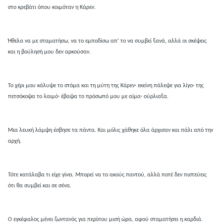
στο κρεβάτι όπου κοιμόταν η Κάρεν.
Ήθελα να με σταματήσω, να το εμποδίσω απ’ το να συμβεί ξανά, αλλά οι σκέψεις
και η βούλησή μου δεν αρκούσαν.
Το χέρι μου κάλυψε το στόμα και τη μύτη της Κάρεν· εκείνη πάλεψε για λίγο· της
πετσόκοψα το λαιμό· έβαψα το πρόσωπό μου με αίμα· ούρλιαξα.
Μια λευκή λάμψη έσβησε τα πάντα. Και μόλις χάθηκε όλα άρχισαν και πάλι από την
αρχή.
Τότε κατάλαβα τι είχε γίνει. Μπορεί να το ακούς παντού, αλλά ποτέ δεν πιστεύεις
ότι θα συμβεί και σε σένα.
Ο εγκέφαλος μένει ζωντανός για περίπου μισή ώρα, αφού σταματήσει η καρδιά.