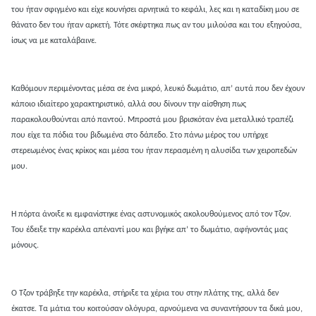
του ήταν σφιγμένο και είχε κουνήσει αρνητικά το κεφάλι, λες και η καταδίκη μου σε
θάνατο δεν του ήταν αρκετή. Τότε σκέφτηκα πως αν του μιλούσα και του εξηγούσα,
ίσως να με καταλάβαινε.
Καθόμουν περιμένοντας μέσα σε ένα μικρό, λευκό δωμάτιο, απ’ αυτά που δεν έχουν
κάποιο ιδιαίτερο χαρακτηριστικό, αλλά σου δίνουν την αίσθηση πως
παρακολουθούνται από παντού. Μπροστά μου βρισκόταν ένα μεταλλικό τραπέζι
που είχε τα πόδια του βιδωμένα στο δάπεδο. Στο πάνω μέρος του υπήρχε
στερεωμένος ένας κρίκος και μέσα του ήταν περασμένη η αλυσίδα των χειροπεδών
μου.
Η πόρτα άνοιξε κι εμφανίστηκε ένας αστυνομικός ακολουθούμενος από τον Τζον.
Του έδειξε την καρέκλα απέναντί μου και βγήκε απ’ το δωμάτιο, αφήνοντάς μας
μόνους.
Ο Τζον τράβηξε την καρέκλα, στήριξε τα χέρια του στην πλάτης της, αλλά δεν
έκατσε. Τα μάτια του κοιτούσαν ολόγυρα, αρνούμενα να συναντήσουν τα δικά μου,