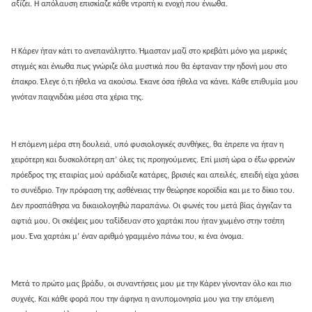
αξίζει
. Η απόλαυση επισκίαζε κάθε ντροπή κι ενοχή που ένιωθα.
Η Κάρεν ήταν κάτι το ανεπανάληπτο. Ήμασταν μαζί στο κρεβάτι μόνο για μερικές
στιγμές και ένιωθα πως γνώριζε όλα μυστικά που θα έφταναν την ηδονή μου στο
έπακρο. Έλεγε ό,τι ήθελα να ακούσω. Έκανε όσα ήθελα να κάνει. Κάθε επιθυμία μου
γινόταν παιχνιδάκι μέσα στα χέρια της.
Η επόμενη μέρα στη δουλειά, υπό φυσιολογικές συνθήκες, θα έπρεπε να ήταν η
χειρότερη και δυσκολότερη απ’ όλες τις προηγούμενες. Επί μισή ώρα ο έξω φρενών
πρόεδρος της εταιρίας μού αράδιαζε κατάρες, βρισιές και απειλές, επειδή είχα χάσει
το συνέδριο. Την πρόφαση της ασθένειας την θεώρησε κοροϊδία και με το δίκιο του.
Δεν προσπάθησα να δικαιολογηθώ παραπάνω. Οι φωνές του μετά βίας άγγιζαν τα
αφτιά μου. Οι σκέψεις μου ταξίδευαν στο χαρτάκι που ήταν χωμένο στην τσέπη
μου. Ένα χαρτάκι μ’ έναν αριθμό γραμμένο πάνω του, κι ένα όνομα.
Μετά το πρώτο μας βράδυ, οι συναντήσεις μου με την Κάρεν γίνονταν όλο και πιο
συχνές. Και κάθε φορά που την άφηνα η ανυπομονησία μου για την επόμενη