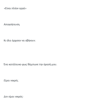
«Είναι πλέον αργά»
Απογοήτευση.
Κι όλα άρχισαν να σβήνουν.
Ένα κατάλευκο φως θάμπωνε την όρασή μου.
Είμαι νεκρός.
Δεν είμαι νεκρός;