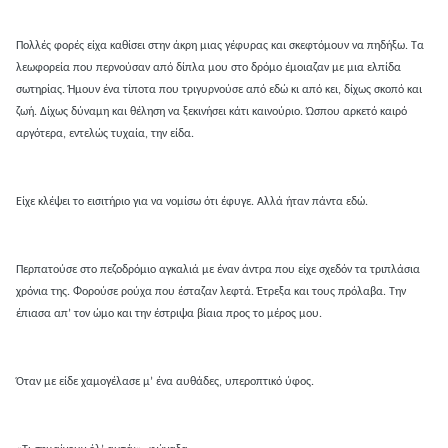
Πολλές φορές είχα καθίσει στην άκρη μιας γέφυρας και σκεφτόμουν να πηδήξω. Τα
λεωφορεία που περνούσαν από δίπλα μου στο δρόμο έμοιαζαν με μια ελπίδα
σωτηρίας. Ήμουν ένα τίποτα που τριγυρνούσε από εδώ κι από κει, δίχως σκοπό και
ζωή. Δίχως δύναμη και θέληση να ξεκινήσει κάτι καινούριο. Ώσπου αρκετό καιρό
αργότερα, εντελώς τυχαία, την είδα.
Είχε κλέψει το εισιτήριο για να νομίσω ότι έφυγε. Αλλά ήταν πάντα εδώ.
Περπατούσε στο πεζοδρόμιο αγκαλιά με έναν άντρα που είχε σχεδόν τα τριπλάσια
χρόνια της. Φορούσε ρούχα που έσταζαν λεφτά. Έτρεξα και τους πρόλαβα. Την
έπιασα απ’ τον ώμο και την έστριψα βίαια προς το μέρος μου.
Όταν με είδε χαμογέλασε μ’ ένα αυθάδες, υπεροπτικό ύφος.