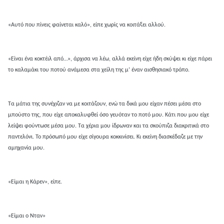
«Αυτό που πίνεις φαίνεται καλό», είπε χωρίς να κοιτάξει αλλού.
«Είναι ένα κοκτέιλ από…», άρχισα να λέω, αλλά εκείνη είχε ήδη σκύψει κι είχε πάρει
το καλαμάκι του ποτού ανάμεσα στα χείλη της μ’ έναν αισθησιακό τρόπο.
Τα μάτια της συνέχιζαν να με κοιτάζουν, ενώ τα δικά μου είχαν πέσει μέσα στο
μπούστο της, που είχε αποκαλυφθεί όσο γευόταν το ποτό μου. Κάτι που μου είχε
λείψει φούντωσε μέσα μου. Τα χέρια μου ίδρωναν και τα σκούπιζα διακριτικά στο
παντελόνι. Το πρόσωπό μου είχε σίγουρα κοκκινίσει. Κι εκείνη διασκέδαζε με την
αμηχανία μου.
«Είμαι η Κάρεν», είπε.
«Είμαι ο Νταν»