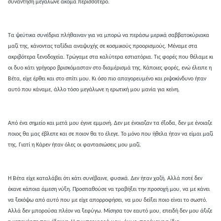
συνάντηση μεγάλωνε ακόμα περισσότερο.
Τα ψεύτικα συνέδρια πλήθαιναν για να μπορώ να περάσω μερικά σαββατοκύριακα
μαζί της, κάνοντας ταξίδια αναψυχής σε κοσμικούς προορισμούς. Μέναμε στα
ακριβότερα ξενοδοχεία. Τρώγαμε στα καλύτερα εστιατόρια. Τις φορές που θέλαμε κι
οι δυο κάτι γρήγορο βρισκόμασταν στο διαμέρισμά της. Κάποιες φορές, ενώ έλειπε η
Βέτα, είχε έρθει και στο σπίτι μου. Κι όσο πιο απαγορευμένο και ριψοκίνδυνο ήταν
αυτό που κάναμε, άλλο τόσο μεγάλωνε η ερωτική μου μανία για κείνη.
Από ένα σημείο και μετά μου έγινε εμμονή. Δεν με ένοιαζαν τα έξοδα, δεν με ένοιαζε
ποιος θα μας έβλεπε και σε ποιον θα το έλεγε. Το μόνο που ήθελα ήταν να είμαι μαζί
της. Γιατί η Κάρεν ήταν όλες οι φαντασιώσεις μου μαζί.
Η Βέτα είχε καταλάβει ότι κάτι συνέβαινε, φυσικά. Δεν ήταν χαζή. Αλλά ποτέ δεν
έκανε κάποια άμεση νύξη. Προσπαθούσε να τραβήξει την προσοχή μου, να με κάνει
να ξεκόψω από αυτό που με είχε απορροφήσει, να μου δείξει ποιο είναι το σωστό.
Αλλά δεν μπορούσα πλέον να ξεφύγω. Μίσησα τον εαυτό μου, επειδή δεν μου άξιζε