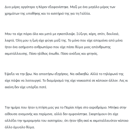
Δυο μέρες αργότερα η Κάρεν εξαφανίστηκε. Μαζί με ένα μεγάλο μέρος των
χρημάτων της υποθήκης και το εισιτήριό της για τη Γαλλία.
Μου τα είχε πάρει όλα και μετά με εγκατέλειψε. Σύζυγο, κόρη, σπίτι, δουλειά,
λεφτά. Όλη μου η ζωή είχε φύγει μαζί της. Το μόνο που είχε απομείνει από μένα
ήταν ένα ασήμαντο ανθρωπάριο που είχε πέσει θύμα μιας απάνθρωπης
εκμετάλλευσης. Πόσο ηλίθιος ένιωθα. Πόσο ανάξιος και φτηνός.
Έψαξα να την βρω. Να απαιτήσω εξηγήσεις. Να εκδικηθώ. Αλλά το τηλέφωνό της
είχε πάψει να λειτουργεί. Το διαμέρισμά της είχε νοικιαστεί σε κάποιον άλλον. Λες κι
εκείνη δεν είχε υπάρξει ποτέ.
Την ημέρα που ήταν η πτήση μας για το Παρίσι πήγα στο αεροδρόμιο. Μπήκα στην
αίθουσα αναμονής και περίμενα, αλλά δεν εμφανίστηκε. Σκεφτόμουν ότι είχε
αλλάξει την ημερομηνία του εισιτηρίου, ότι ήταν ήδη εκεί κι εκμεταλλευόταν κάποιο
άλλο άμυαλο θύμα.