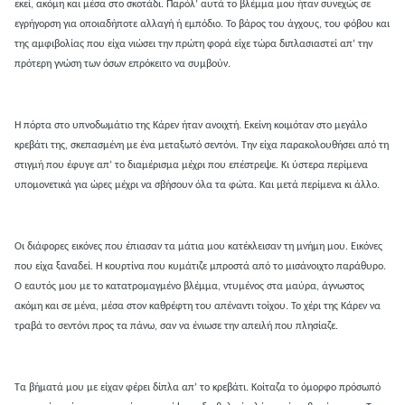
εκεί, ακόμη και μέσα στο σκοτάδι. Παρόλ’ αυτά το βλέμμα μου ήταν συνεχώς σε
εγρήγορση για οποιαδήποτε αλλαγή ή εμπόδιο. Το βάρος του άγχους, του φόβου και
της αμφιβολίας που είχα νιώσει την πρώτη φορά είχε τώρα διπλασιαστεί απ’ την
πρότερη γνώση των όσων επρόκειτο να συμβούν.
Η πόρτα στο υπνοδωμάτιο της Κάρεν ήταν ανοιχτή. Εκείνη κοιμόταν στο μεγάλο
κρεβάτι της, σκεπασμένη με ένα μεταξωτό σεντόνι. Την είχα παρακολουθήσει από τη
στιγμή που έφυγε απ’ το διαμέρισμα μέχρι που επέστρεψε. Κι ύστερα περίμενα
υπομονετικά για ώρες μέχρι να σβήσουν όλα τα φώτα. Και μετά περίμενα κι άλλο.
Οι διάφορες εικόνες που έπιασαν τα μάτια μου κατέκλεισαν τη μνήμη μου. Εικόνες
που είχα ξαναδεί. Η κουρτίνα που κυμάτιζε μπροστά από το μισάνοιχτο παράθυρο.
Ο εαυτός μου με το κατατρομαγμένο βλέμμα, ντυμένος στα μαύρα, άγνωστος
ακόμη και σε μένα, μέσα στον καθρέφτη του απέναντι τοίχου. Το χέρι της Κάρεν να
τραβά το σεντόνι προς τα πάνω, σαν να ένιωσε την απειλή που πλησίαζε.
Τα βήματά μου με είχαν φέρει δίπλα απ’ το κρεβάτι. Κοίταζα το όμορφο πρόσωπό