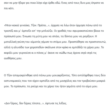
σαν να μην ήξερε για ποιο λόγο είχε έρθει εδώ. Ένας από τους δυο μας έπρεπε να
πει κάτι.
«Ήταν κακιά γυναίκα, Τζον. Πρέπει…», άρχισα να λέω όταν όρμησε πάνω από το
τραπέζι και μ’ άρπαξε απ’ την μπλούζα. Οι γροθιές του σφυροκοπούσαν βίαια το
πρόσωπό μου. Ένιωσα τη μύτη μου να σπάει, τα δόντια μου να ραγίζουν. Η
μεταλλική γεύση του αίματός γέμισε το στόμα μου. Προσπάθησα να προστατευτώ,
αλλά η αλυσίδα των χειροπεδών σκάλωνε στον κρίκο κι εμπόδιζε τα χέρια μου. Το
κεφάλι μου γυρνούσε κι ο πόνος μ’ έκανε να νιώθω πως έχανα σιγά-σιγά τις
αισθήσεις μου.
Ο Τζον απομακρύνθηκε από πάνω μου μουγκρίζοντας. Τότε αντιλήφθηκα τους δύο
αστυνομικούς που τον είχαν αρπάξει από τις μασχάλες και τον τραβούσαν μακριά
μου. Το πρόσωπο, τα ρούχα και τα χέρια του ήταν γεμάτα από το αίμα μου.
«Δεν ξέρεις, δεν ξέρεις τίποτα…», έφτυσε τις λέξεις.