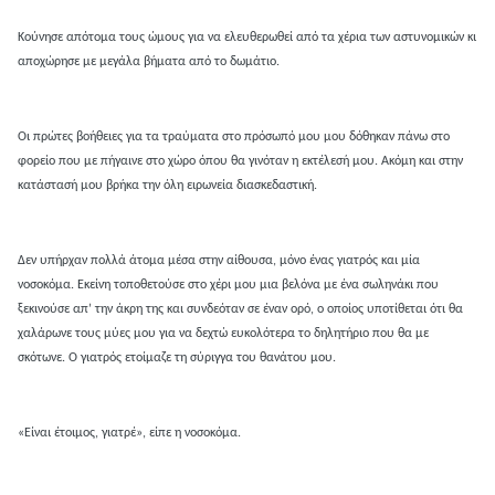
Κούνησε απότομα τους ώμους για να ελευθερωθεί από τα χέρια των αστυνομικών κι
αποχώρησε με μεγάλα βήματα από το δωμάτιο.
Οι πρώτες βοήθειες για τα τραύματα στο πρόσωπό μου μου δόθηκαν πάνω στο
φορείο που με πήγαινε στο χώρο όπου θα γινόταν η εκτέλεσή μου. Ακόμη και στην
κατάστασή μου βρήκα την όλη ειρωνεία διασκεδαστική.
Δεν υπήρχαν πολλά άτομα μέσα στην αίθουσα, μόνο ένας γιατρός και μία
νοσοκόμα. Εκείνη τοποθετούσε στο χέρι μου μια βελόνα με ένα σωληνάκι που
ξεκινούσε απ’ την άκρη της και συνδεόταν σε έναν ορό, ο οποίος υποτίθεται ότι θα
χαλάρωνε τους μύες μου για να δεχτώ ευκολότερα το δηλητήριο που θα με
σκότωνε. Ο γιατρός ετοίμαζε τη σύριγγα του θανάτου μου.
«Είναι έτοιμος, γιατρέ», είπε η νοσοκόμα.