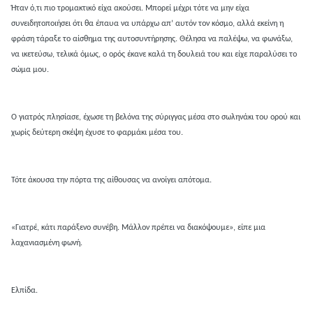
Ήταν ό,τι πιο τρομακτικό είχα ακούσει. Μπορεί μέχρι τότε να μην είχα
συνειδητοποιήσει ότι θα έπαυα να υπάρχω απ’ αυτόν τον κόσμο, αλλά εκείνη η
φράση τάραξε το αίσθημα της αυτοσυντήρησης. Θέλησα να παλέψω, να φωνάξω,
να ικετεύσω, τελικά όμως, ο ορός έκανε καλά τη δουλειά του και είχε παραλύσει το
σώμα μου.
Ο γιατρός πλησίασε, έχωσε τη βελόνα της σύριγγας μέσα στο σωληνάκι του ορού και
χωρίς δεύτερη σκέψη έχυσε το φαρμάκι μέσα του.
Τότε άκουσα την πόρτα της αίθουσας να ανοίγει απότομα.
«Γιατρέ, κάτι παράξενο συνέβη. Μάλλον πρέπει να διακόψουμε», είπε μια
λαχανιασμένη φωνή.
Ελπίδα.