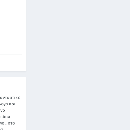
φανταστικό
λογο και
ενα
 πίσω
γεί, στο
σα