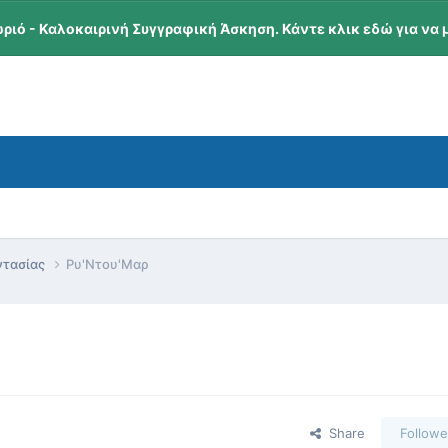
ωριό - Καλοκαιρινή Συγγραφική Άσκηση. Κάντε κλικ εδώ για να 
ντασίας
Ρυ'Ντου'Μαρ
Share
Followe