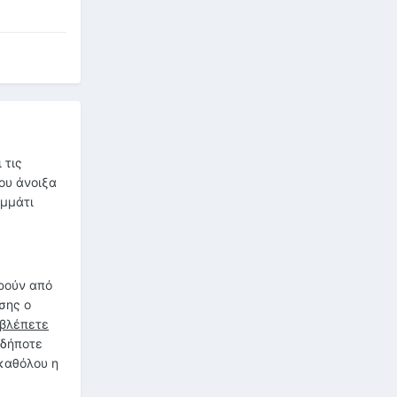
 τις
ου άνοιξα
ομμάτι
ρούν από
σης ο
βλέπετε
οδήποτε
 καθόλου η