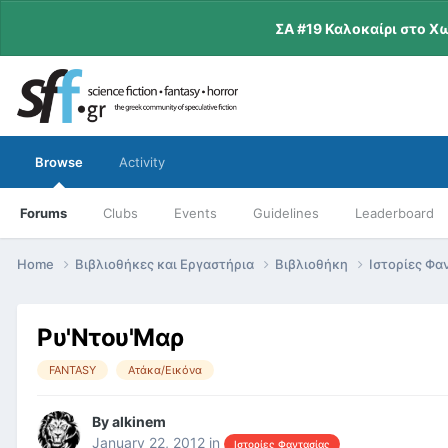
ΣΑ #19 Καλοκαίρι στο Χ
Browse
Activity
Forums
Clubs
Events
Guidelines
Leaderboard
Home
Βιβλιοθήκες και Εργαστήρια
Βιβλιοθήκη
Ιστορίες Φα
Ρυ'Ντου'Μαρ
FANTASY
Ατάκα/Εικόνα
By
alkinem
January 22, 2012
in
Ιστορίες Φαντασίας