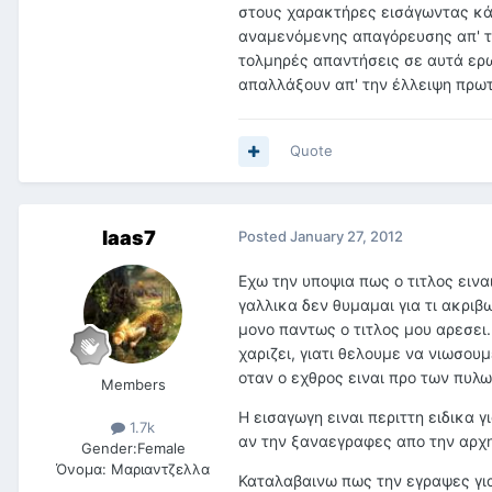
στους χαρακτήρες εισάγωντας κάτι
αναμενόμενης απαγόρευσης απ' το 
τολμηρές απαντήσεις σε αυτά ερω
απαλλάξουν απ' την έλλειψη πρωτ
Quote
laas7
Posted
January 27, 2012
Εχω την υποψια πως ο τιτλος εινα
γαλλικα δεν θυμαμαι για τι ακριβ
μονο παντως ο τιτλος μου αρεσει
χαριζει, γιατι θελουμε να νιωσου
οταν ο εχθρος ειναι προ των πυλ
Members
Η εισαγωγη ειναι περιττη ειδικα 
1.7k
αν την ξαναεγραφες απο την αρχη
Gender:
Female
Όνομα:
Μαριαντζελλα
Καταλαβαινω πως την εγραψες για