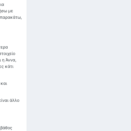
ια
θήσω με
ι παρακάτω,
τερα
στοιχείο
ι η Άννα,
ες κάτι
 και
είναι άλλο
 βάθος