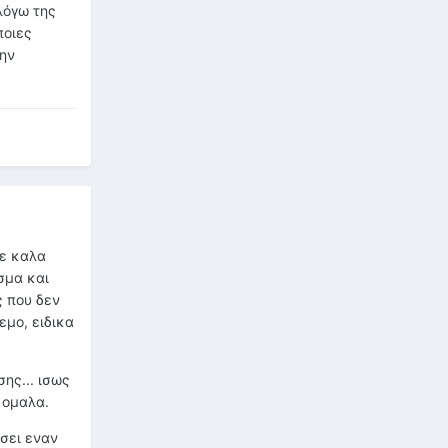
λόγω της
ποιες
την
τε καλα
σμα και
ς που δεν
εμο, ειδικα
ης... ισως
 ομαλα.
σει εναν