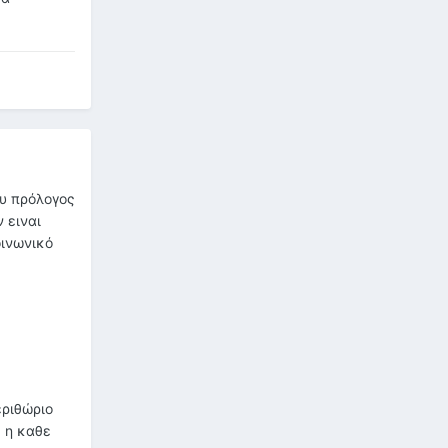
ου πρόλογος
 ειναι
οινωνικό
εριθώριο
ς η καθε