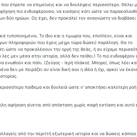
ί που έπρεπε να επιμείνεις και να δουλέψεις περισσότερο. Θέλει μ
αφήγηση πιο ενδιαφέρουσα, να εισάγεις κάτι ώστε να παρακαλου
των δύο ηρώων. Ως έχει, δεν προκαλεί τον αναγνώστη να διαβάσε
κά τυποποιημένοι. Το ίδιο και η τιμωρία που, επιπλέον, είναι και
γων πληροφοριών που έχεις μέχρι τώρα δώσει) παράλογη. Θα το
κάτι ώστε να προκαλέσουν την οργή της θεάς, ή αν είχαμε περισσό
Το λες μεν μέσα στην ιστορία, αλλά δεν πείθει.) Το πιο ενδιαφέρον 
να ενωθούν και πάλι. (Ζεύγος - Ιερή πλάκα). Μπορεί, όπως λέει κα
να δεν με πειράζει αν είναι δική σου η ιδέα ή όχι, αρκεί να έκαν
ιστορίας.
περισσότερο παίδεμα και δουλειά ώστε ν' αποκτήσει καλύτερη ροή
 ολη αφήγηση γίνεται από απόσταση χωρίς σαφή εστίαση και αυτό 
αλλαγείς από την περιττή εξωτερική ιστορία και να δώσεις κάποιο