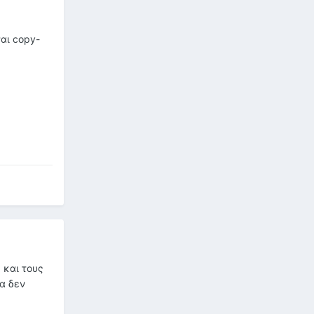
ναι copy-
 και τους
ία δεν