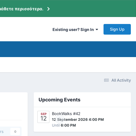
μάθετε περισσότερα.
Sign Up
Existing user? Sign In
All Activity
Upcoming Events
BookWalks #42
SEP
12
0
12 September 2026 4:00 PM
Until
6:00 PM
rs
0