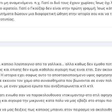
 μη αναμενόμενο. π.χ. Γιατί οι δυό τους έχουν χωρίσει; Ίσως όχι 
ιερατείο. Γιατί ο Γκούζαρ δεν είναι στην πρώτη γραμμή; Ίσως κά
τήματα δώσουν μια διαφορετική ώθηση στην ιστορία σου και να 
οτυπίας.
ι καποιο λογοπαιγνιο απο τα γαλλικα... αλλα καθως δεν εμαθα πο
ως και επισης δεν ειμαι καθολου σιγουρη πως ειναι ετσι. Σαν ακου
. Η ιστορια εχει σαφως αυτο το αποστασιοποιημενο υφος αφηγηση
με εκεινον τον χαμο απο συναισθηματα που βιωνονται σε εναν πολ
ων, με εναν χαμενο ερωτα που αναζοπυρωνεται κτλ κτλ
γιατι ενιωθα σαν να παρακολουθουσα ντοκυμαντερ-στο στιλ αφηγησ
 και σιγουρα την μικρυνες κατα πολυ να μας εβαζε στο στορυ πιο
 να μας δειξεις πως καποιος μπαινει στον πειρασμο να ακολουθη