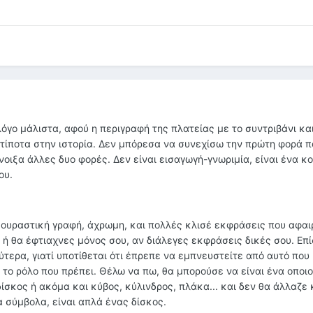
όγο μάλιστα, αφού η περιγραφή της πλατείας με το συντριβάνι και
 τίποτα στην ιστορία. Δεν μπόρεσα να συνεχίσω την πρώτη φορά π
άνοιξα άλλες δυο φορές. Δεν είναι εισαγωγή-γνωριμία, είναι ένα κ
ου.
κουραστική γραφή, άχρωμη, και πολλές κλισέ εκφράσεις που αφαι
ή θα έφτιαχνες μόνος σου, αν διάλεγες εκφράσεις δικές σου. Επί
λύτερα, γιατί υποτίθεται ότι έπρεπε να εμπνευστείτε από αυτό που
ει το ρόλο που πρέπει. Θέλω να πω, θα μπορούσε να είναι ένα οποι
ίσκος ή ακόμα και κύβος, κύλινδρος, πλάκα... και δεν θα άλλαζε
α σύμβολα, είναι απλά ένας δίσκος.