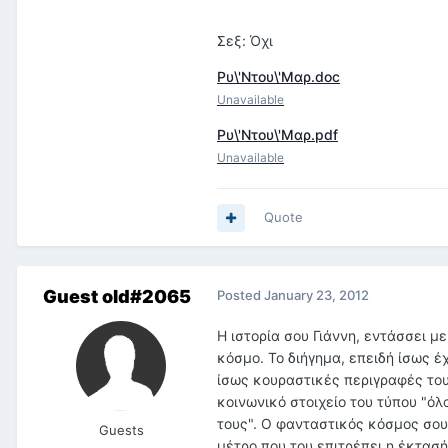
Σεξ: Όχι
Ρυ\'Ντου\'Μαρ.doc
Unavailable
Ρυ\'Ντου\'Μαρ.pdf
Unavailable
Quote
Guest old#2065
Posted
January 23, 2012
Η ιστορία σου Γιάννη, εντάσσει μ
κόσμο. Το διήγημα, επειδή ίσως έχ
ίσως κουραστικές περιγραφές του
κοινωνικό στοιχείο του τύπου "όλο
τους". Ο φανταστικός κόσμος σου
Guests
μέτρο που του επιτρέπει η έκτασή