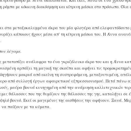
έτρινο βάθρο με πέντε σκαλοπάτια. Και εκεί, πάνω σε ένα χρυσό θρό
η ρόμπα με κόκκινη διακόσμηση και κίτρινη μάσκα στο πρόσωπο. Όλα 
ει στα μεταξοκαλυμμένα άκρα του μία φλογέρα από ελεφαντόδοντο 
υρίζει κάποιους ήχους μέσα απ' τη κίτρινη μάσκα του. Η Άννα ανανέ
.
που λέγαμε.
 μετατοπίζει ανάλαφρα το ένα γκριζόλευκο άκρο του και η Άννα κατ
λονισμένη αρπάζει τη μαγική της σκούπα και αφήνει τις τρομοκρατημέ
οδηγήσουν μακριά από εκείνη τη συστρεφόμενη, μεταξοντυμένη, ατάλ
τερο από συλλογή έργων αφαιρετικού εξπρεσσιονισμού. Πετά πάνω απ
ανούς, μαύρα βουνά κυνηγημένη από την ανάμνηση καλλιτεχνικών τε
εμες θάλασσες που της θυμίζουν της θάλασσες της γης, καταλήγει σε 
 ψηλό βουνό. Εκεί οι μαγεμένες της αισθήσεις την αφήνουν. Ξανά. Με
 να παίξουν με τα κύματα.