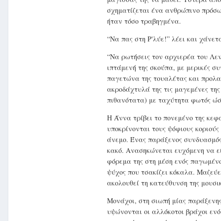
σχηματίζεται ένα ανθρώπινο πρόσωπ
ήταν τόσο τραβηγμένα.
“Να πας στη Ρ'λύε!” λέει και χάνε
“Να ρωτήσεις τον αρχιερέα του Λε
ιπτάμενή της σκούπα, με μερικές σ
παγετώνα της τουαλέτας και προλα
ακροδάχτυλά της τις μαγεμένες της
πιθανότατα) με ταχύτητα φωτός ώσ
Η Άννα τρίβει το πονεμένο της κεφά
υποκρίνονται τους ψόφιους κοριούς
άνεμο. Ένας παράξενος συνδυασμός
κακό. Ανασηκώνεται ευχόμενη να εί
φόρεμα της στη μέση ενός παγωμένο
ψύχος που τσακίζει κόκαλα. Μαζεύει
ακολουθεί τη κατεύθυνση της μουσικ
Μονάχοι, στη σιωπή μίας παράξενης
υψώνονται οι αλλόκοτοι βράχοι εν