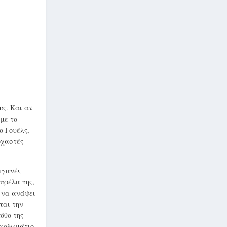
υς. Και αν
με το
ο Γουέλς,
οχαστές
σιγανές
μπρέλα της,
ε να ανάψει
ται την
όθο της
πνοδωμάτιο,