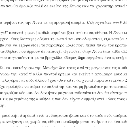
ο που θα έμοιαζε πολύ σε εκείνο της Άννας εάν τα χαρακτηριστικά 
ται αφήνοντας την Άννα με τη προφανή απορία.
Πώς πηγαίνει στη Ρ'λύ
νγκ!” απαντά η φωνή καθώς ορμά να βγει από το παράθυρο. Η Άννα κ
υγχυσμένες διαταγές σβήνει τη φωτιά του υπνοδωματίου, εξαφανίζει 
βαίνει να εξαφανίσει το παράθυρο μόλις πριν πέσει πάνω του κρατώ
 αισθήσεις που όρμουν σε περιοχές άγνωστες στην Άννα (και κάθε ά
που συγκρούονται με το βραχώδες έδαφος δημιουργώτας ένα κρατήρ
λι και κοιτά γύρω της. Μονάχα δυο-τρεις από τις μαγεμένες τις αισθ
 γύρω της, κατά τ' αλλά παντού ερημιά και εκείνη η απόμακρη μουσικ
 φλογέρων κι ενός άλλου ήχου -σαν κάτι να χτυπά παρατατεμένα.- Δ
χε προλάβει να πάρει το παλτό της και να μη βρισκόταν με το κατακ
υ γκρίζου κόσμου. Αν δεν ήταν μάγισσα πιθανότατα δεν θα άντεχε π
 τις μαγεμένες της αισθήσεις που δεν είχαν συμμαζευτεί μόνες τους 
ής.
 μουσικής, στη σκιά ενός ανύπαρκτου ήλιου και στο κρύο ενός απόμα
ός κοντόχοντρου, χωρίς παράθυρα οικοδομήμηατος ανάμεσα σε ένα κύ