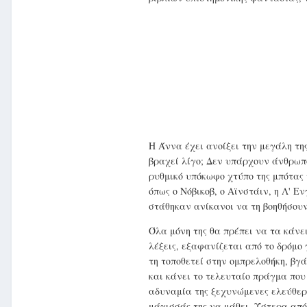
Η Άννα έχει ανοίξει την μεγάλη τη
βραχεί λίγο; Δεν υπάρχουν άνθρωπο
ρυθμικό υπόκωφο χτύπο της μπότας τ
όπως ο Νόβικοβ, ο Αϊνστάιν, η Λ' 
στάθηκαν ανίκανοι να τη βοηθήσουν
Όλα μόνη της θα πρέπει να τα κάνει
λέξεις, εξαφανίζεται από το δρόμο 
τη τοποθετεί στην ομπρελοθήκη, βγά
και κάνει το τελευταίο πράγμα που
αδυναμία της ξεχυνώμενες ελεύθερε
μάγισσάς της να μάθει. Ύστερα από