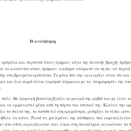
Η αναζήτηση
ς ομπρέλα και περπατά στους έρημους λόγω της δυνατής βροχής δρόμο
ι να κινούνται στους δρόμους· ο κόσμος σταματά να τη δει να περνά 
ης στο βρεγμένο κράσπεδο. Το μόνο που την εκνευρίζει είναι ότι και 
Ενγκλ και ένα σωρό άλλοι λαμπροί σύμφωνα με τις πληροφορίες της στ
.
 πάλι. Με ξαφνική βιασύνη βγάζει το μαγικό της ραβδί και με λίγες 
για να εμφανιστεί μέσα από τη πόρτα του σπιτιού της. Κλείνει την ο
ζει το παλτό της, το τοποθετεί στη κρεμάστρα, ρυθμίζει το τζάκι ώστ
 ήθελε να κάνει. Ρωτά τις μαγεμένες της αίσθησεις που εκμεταλλεύον
ς στο σπίτι ουρλιάζωντας σαν λύκοι στη πανσέληνο, αγνοώντας το π
 λίγη ώρα και αφού έχει δημιουργήθει μία μικρή εστία φωτιάς στο υ