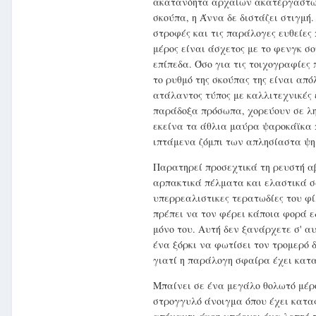
ακατανόητα αρχαίων ακατέργαστων
σκούπα, η Άννα δε διστάζει στιγμή
στροφές και τις παράλογες ευθείες
μέρος είναι άσχετος με το φενγκ σο
επίπεδα. Όσο για τις τοιχογραφίε
το ρυθμό της σκούπας της είναι απ
ατάλαντος τύπος με καλλιτεχνικές 
παράδοξα πρόσωπα, χορεύουν σε λη
εκείνα τα άθλια μαύρα ψαροκάϊκα 
ιπτάμενα ζόμπι των απλησίαστα ψ
Παρατηρεί προσεχτικά τη ρευστή α
αρπακτικά πέλματα και ελαστικά σ
υπερρεαλιστικες τερατωδίες του φί
πρέπει να τον φέρει κάποια φορά ε
μόνο του. Αυτή δεν ξανάρχετε σ' αυ
ένα ξόρκι να φωτίσει τον τρομερό δ
γιατί η παράλογη σφαίρα έχει κατ
Μπαίνει σε ένα μεγάλο θολωτό μέρ
στρογγυλό άνοιγμα όπου έχει καταφ