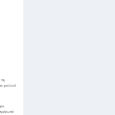
 τη
ρα μαλλιά
υ
μα.
 πρόσωπό