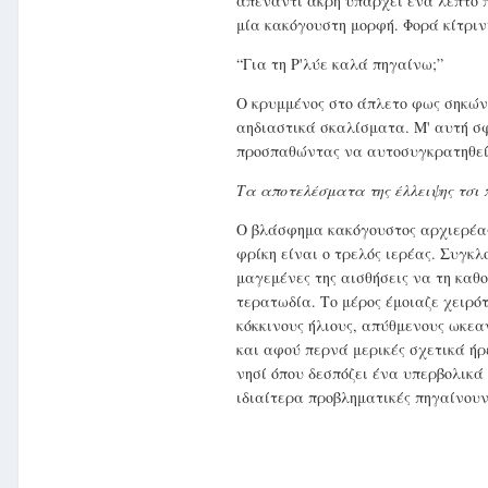
απέναντι άκρη υπάρχει ένα λεπτό π
μία κακόγουστη μορφή. Φορά κίτριν
“Για τη Ρ'λύε καλά πηγαίνω;”
Ο κρυμμένος στο άπλετο φως σηκών
αηδιαστικά σκαλίσματα. Μ' αυτή σφ
προσπαθώντας να αυτοσυγκρατηθεί
Τα αποτελέσματα της έλλειψης τσι 
Ο βλάσφημα κακόγουστος αρχιερέας
φρίκη είναι ο τρελός ιερέας. Συγκ
μαγεμένες της αισθήσεις να τη καθ
τερατωδία. Το μέρος έμοιαζε χειρό
κόκκινους ήλιους, απύθμενους ωκε
και αφού περνά μερικές σχετικά ήρ
νησί όπου δεσπόζει ένα υπερβολικά
ιδιαίτερα προβληματικές πηγαίνουν