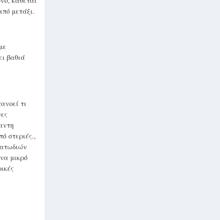
νο, κάθεται
από μετάξι.
με
ει βαθιά
ανοεί τι
νες
αντη
ό στεριές.,
ρατωδιών
ένα μικρό
ρικές