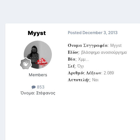
Myyst
Posted
December 3, 2013
Όνομα Συγγραφέα
: Myyst
Είδος
: βλάσφημο ανοσιούργημα
Βία
; Χμμ...
Σεξ
; Όχι
Αριθμός Λέξεων
: 2.089
Members
Αυτοτελής
; Ναι
853
Όνομα:
Στέφανος