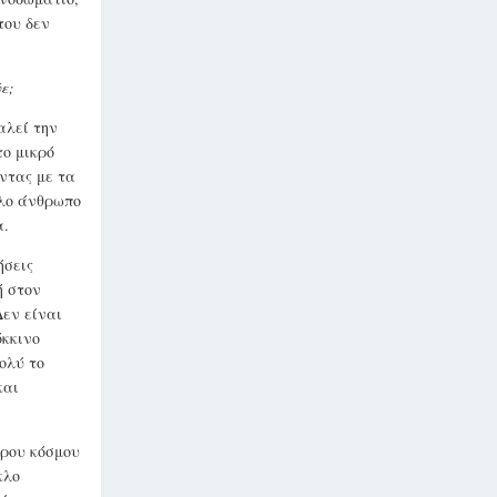
του δεν
ε;
αλεί την
το μικρό
ντας με τα
λλο άνθρωπο
α.
ήσεις
ή στον
εν είναι
όκκινο
ολύ το
και
κρου κόσμου
κλο