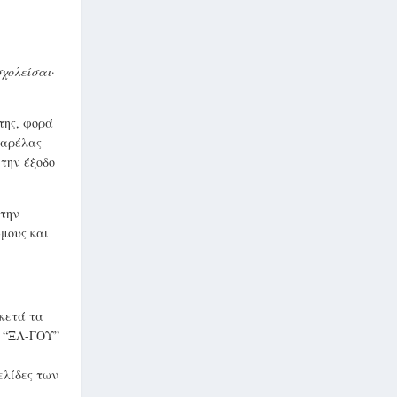
σχολείσαι
·
της, φορά
σαρέλας
 την έξοδο
στην
ώμους και
ρκετά τα
ι “ΞΛ-ΓΟΥ”
ελίδες των