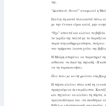
της.
“Δεσποινίς Άννα!” αναφωνεί η Μαί
Εκείνη τη κοιτά πλαγιαστά πάνω 
με την έννοια είμαι καλά, μην ανησ
“Όχι” απαντά και κλείνει το βιβλίο
το γκρίζο της παλτό με το παράξεν
παρά στη καθημερινότητα, παίρνει 
του τμήματος λογοτεχνίας της βιβλι
Η Μαίρη απομένει να παρατηρεί τη
αίθουσα -το δικό της δηλαδή.- Η κ
να τη ταρακουνήσει.
Πού πάει με κοντή φούστα στη βροχ
Η πόρτα κλείνει πίσω από τη γυναί
προηγούμενα δευτερόλεπτα. Κοιτάζε
και πηγαίνει να κλείσει τη πόρτα,
τραγουδίστρια του -τα σκαθάρια να 
βιβλίων επιστημονικής φαντασίας, 