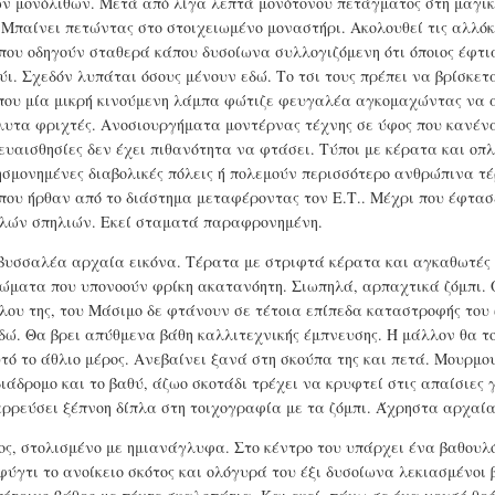
 μονόλιθων. Μετά από λίγα λεπτά μονότονου πετάγματος στη μαγικ
. Μπαίνει πετώντας στο στοιχειωμένο μοναστήρι. Ακολουθεί τις αλλόκ
 που οδηγούν σταθερά κάπου δυσοίωνα συλλογιζόμενη ότι όποιος έφτι
ύι. Σχεδόν λυπάται όσους μένουν εδώ. Το τσι τους πρέπει να βρίσκετ
ς που μία μικρή κινούμενη λάμπα φώτιζε φευγαλέα αγκομαχώντας να 
όλυτα φριχτές. Ανοσιουργήματα μοντέρνας τέχνης σε ύφος που κανέν
ευαισθησίες δεν έχει πιθανότητα να φτάσει. Τύποι με κέρατα και οπλ
σμονημένες διαβολικές πόλεις ή πολεμούν περισσότερο ανθρώπινα τ
που ήρθαν από το διάστημα μεταφέροντας τον Ε.Τ.. Μέχρι που έφτασ
ηλών σπηλιών. Εκεί σταματά παραφρονημένη.
βυσσαλέα αρχαία εικόνα. Τέρατα με στριφτά κέρατα και αγκαθωτές 
ώματα που υπονοούν φρίκη ακατανόητη. Σιωπηλά, αρπαχτικά ζόμπι. 
λου της, του Μάσιμο δε φτάνουν σε τέτοια επίπεδα καταστροφής του 
δώ. Θα βρει απύθμενα βάθη καλλιτεχνικής έμπνευσης. Ή μάλλον θα το
τό το άθλιο μέρος. Ανεβαίνει ξανά στη σκούπα της και πετά. Μουρμου
ιάδρομο και το βαθύ, άζωο σκοτάδι τρέχει να κρυφτεί στις απαίσιες 
αρρεύσει ξέπνοη δίπλα στη τοιχογραφία με τα ζόμπι. Άχρηστα αρχαί
ος, στολισμένο με ημιανάγλυφα. Στο κέντρο του υπάρχει ένα βαθουλ
ύγτι το ανοίκειο σκότος και ολόγυρά του έξι δυσοίωνα λεκιασμένοι 