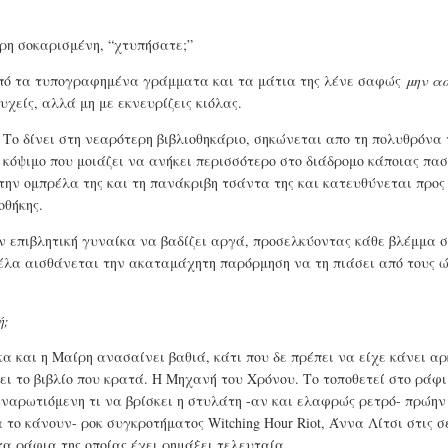
ρη σοκαρισμένη, “χτυπήσατε;”
από τα τυπογραφημένα γράμματα και τα μάτια της λένε σαφώς
μην α
υχείς, αλλά μη με εκνευρίζεις κιόλας.
. Το δίνει στη νεαρότερη βιβλιοθηκάριο, σηκώνεται απο τη πολυθρόνα 
ο κόψιμο που μοιάζει να ανήκει περισσότερο στο διάδρομο κάποιας πα
την ομπρέλα της και τη πανάκριβη τσάντα της και κατευθύνεται προς
οθήκης.
ν επιβλητική γυναίκα να βαδίζει αργά, προσελκύοντας κάθε βλέμμα 
οπέλα αισθάνεται την ακαταμάχητη παρόρμηση να τη πιάσει από τους 
ή;
κα και η Μαίρη ανασαίνει βαθιά, κάτι που δε πρέπει να είχε κάνει α
ι το βιβλίο που κρατά. Η Μηχανή του Χρόνου. Το τοποθετεί στο ράφ
 αναρωτιόμενη τι να βρίσκει η στυλάτη -αν και ελαφρώς ρετρό- πρώην
το κάνουν- ροκ συγκροτήματος Witching Hour Riot, Άννα Λίτσι στις σ
τα ράφια της οποίας έχει ρημάξει τελευταία.