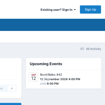
Sign Up
Existing user? Sign In
All Activity
Upcoming Events
BookWalks #42
SEP
12
0
12 September 2026 4:00 PM
Until
6:00 PM
rs
0