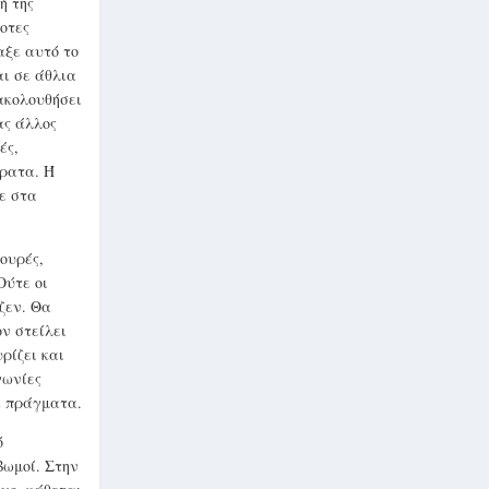
ή της
οτες
αξε αυτό το
αι σε άθλια
ακολουθήσει
ας άλλος
ές,
έρατα. Ή
ε στα
ουρές,
Ούτε οι
ζεν. Θα
ν στείλει
ρίζει και
γωνίες
α πράγματα.
ό
βωμοί. Στην