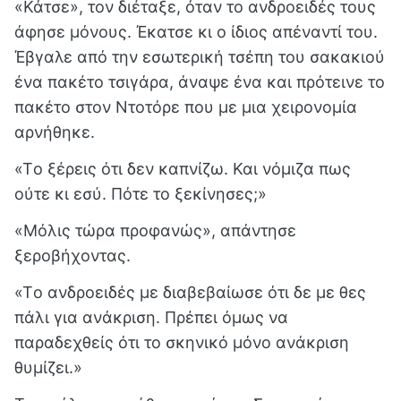
«Κάτσε», τον διέταξε, όταν το ανδροειδές τους
άφησε μόνους. Έκατσε κι ο ίδιος απέναντί του.
Έβγαλε από την εσωτερική τσέπη του σακακιού
ένα πακέτο τσιγάρα, άναψε ένα και πρότεινε το
πακέτο στον Ντοτόρε που με μια χειρονομία
αρνήθηκε.
«Tο ξέρεις ότι δεν καπνίζω. Και νόμιζα πως
ούτε κι εσύ. Πότε το ξεκίνησες;»
«Μόλις τώρα προφανώς», απάντησε
ξεροβήχοντας.
«Tο ανδροειδές με διαβεβαίωσε ότι δε με θες
πάλι για ανάκριση. Πρέπει όμως να
παραδεχθείς ότι το σκηνικό μόνο ανάκριση
θυμίζει.»