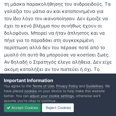
τη μάσκα παρακολήθησης του ανδροειδούς. Tα
γαλάζια του μάτια αν και καταπονημένα για
τον ίδιο λόγο τον ικανοποίησαν. Δεν έμοιζε να
έχει το κενό βλέμμα που συνήθως έχουν οι
δολοφόνοι. Μπορεί να ήταν άπληστος και να
πήγε για το παραδάκι στη συγκεκριμένη
περίπτωση αλλά δεν του πέρασε ποτέ από το
μυαλό ότι αυτό θα μπορούσε να κοστίσει ζωές.
Αν δηλαδή ο Στρατηγός έλεγε αλήθεια. Δεν είχε
ακόμη καταλήξει αν τον πιστεύει ή όχι. Tο
σίγουρο ήταν ότι τα λόγια του ήταν αληθοφανή.
Important Information
Μίλησε για προβλήματα που πραγματικά θα
You agree to the
Terms of Use
,
Privacy Policy
and
Guidelines
. We
μπορούσαν να είναι απόρροια του
have placed
cookies
on your device to help make this website
better. You can
adjust your cookie settings
, otherwise we'll
χρονοτάξιδου. Εάν ήταν ψέμματα για να να
assume you're okay to continue..
αποσπάσει την ομολογία, έπρεπε να τον
Accept Cookies
Reject Cookies
παραδεχθεί. Και τον Στρατηγό και την ομάδα