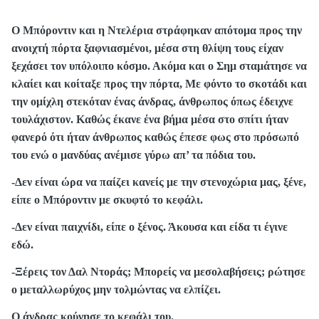
Ο Μπόροντιν και η Ντελέρια στράφηκαν απότομα προς την
ανοιχτή πόρτα ξαφνιασμένοι, μέσα στη θλίψη τους είχαν
ξεχάσει τον υπόλοιπο κόσμο. Ακόμα και ο Σημ σταμάτησε να
κλαίει και κοίταξε προς την πόρτα, Με φόντο το σκοτάδι και
την ομίχλη στεκόταν ένας άνδρας, άνθρωπος όπως έδειχνε
τουλάχιστον. Καθώς έκανε ένα βήμα μέσα στο σπίτι ήταν
φανερό ότι ήταν άνθρωπος καθώς έπεσε φως στο πρόσωπό
του ενώ ο μανδύας ανέμισε γύρω απ’ τα πόδια του.
-Δεν είναι ώρα να παίζει κανείς με την στενοχώρια μας, ξένε,
είπε ο Μπόροντιν με σκυφτό το κεφάλι.
-Δεν είναι παιχνίδι, είπε ο ξένος. Άκουσα και είδα τι έγινε
εδώ.
-Ξέρεις τον Δαλ Ντοράς; Μπορείς να μεσολαβήσεις; ρώτησε
ο μεταλλωρύχος μην τολμώντας να ελπίζει.
Ο άνδρας κούνησε το κεφάλι του.