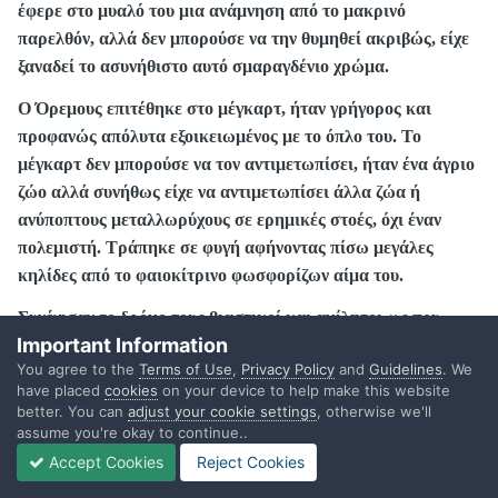
έφερε στο μυαλό του μια ανάμνηση από το μακρινό
παρελθόν, αλλά δεν μπορούσε να την θυμηθεί ακριβώς, είχε
ξαναδεί το ασυνήθιστο αυτό σμαραγδένιο χρώμα.
Ο Όρεμους επιτέθηκε στο μέγκαρτ, ήταν γρήγορος και
προφανώς απόλυτα εξοικειωμένος με το όπλο του. Το
μέγκαρτ δεν μπορούσε να τον αντιμετωπίσει, ήταν ένα άγριο
ζώο αλλά συνήθως είχε να αντιμετωπίσει άλλα ζώα ή
ανύποπτους μεταλλωρύχους σε ερημικές στοές, όχι έναν
πολεμιστή. Τράπηκε σε φυγή αφήνοντας πίσω μεγάλες
κηλίδες από το φαιοκίτρινο φωσφορίζων αίμα του.
Συνέχισαν το δρόμο τους βιαστικοί και αμίλητοι ως που
Important Information
έφτασαν στον προορισμό τους. Ένας τοίχος με μια συμπαγή
You agree to the
Terms of Use
,
Privacy Policy
and
Guidelines
. We
μεταλλική πόρτα εμπόδιζε την πρόσβαση στο υπόγειο του
have placed
cookies
on your device to help make this website
φρουρίου και σπιτιού του Γκρόμους αλλά η επαφή της
better. You can
adjust your cookie settings
, otherwise we'll
λεπίδας του σπαθιού του Όρεμους με την κλειδαριά της
assume you're okay to continue..
πόρτας τους άνοιξε το δρόμο με το λιώσιμο της τελευταίας.
Accept Cookies
Reject Cookies
Ο Όρεμους μπήκε ακολουθούμενος από τον Μπόροντιν.