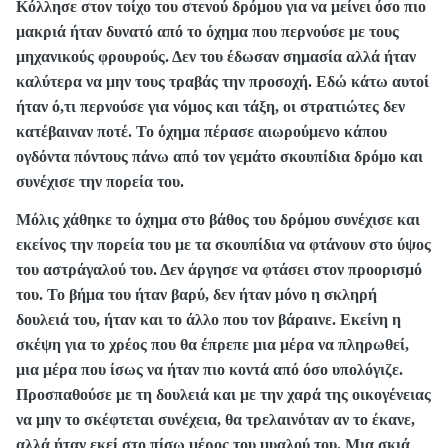
Κόλλησε στον τοίχο του στενού δρόμου για να μείνει όσο πιο
μακριά ήταν δυνατό από το όχημα που περνούσε με τους
μηχανικούς φρουρούς. Δεν του έδωσαν σημασία αλλά ήταν
καλύτερα να μην τους τραβάς την προσοχή. Εδώ κάτω αυτοί
ήταν ό,τι περνούσε για νόμος και τάξη, οι στρατιώτες δεν
κατέβαιναν ποτέ. Το όχημα πέρασε αιωρούμενο κάπου
ογδόντα πόντους πάνω από τον γεμάτο σκουπίδια δρόμο και
συνέχισε την πορεία του.
Μόλις χάθηκε το όχημα στο βάθος του δρόμου συνέχισε και
εκείνος την πορεία του με τα σκουπίδια να φτάνουν στο ύψος
του αστράγαλού του. Δεν άργησε να φτάσει στον προορισμό
του. Το βήμα του ήταν βαρύ, δεν ήταν μόνο η σκληρή
δουλειά του, ήταν και το άλλο που τον βάραινε. Εκείνη η
σκέψη για το χρέος που θα έπρεπε μια μέρα να πληρωθεί,
μια μέρα που ίσως να ήταν πιο κοντά από όσο υπολόγιζε.
Προσπαθούσε με τη δουλειά και με την χαρά της οικογένειας
να μην το σκέφτεται συνέχεια, θα τρελαινόταν αν το έκανε,
αλλά ήταν εκεί στο πίσω μέρος του μυαλού του. Μια σκιά