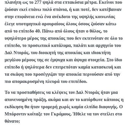
πλανήτη ως το 277 ψηλά στα επτακόσια μέτρα. Εκείνοι που
ζούσαν εκεί επάνω πολύ σπάνια, ή και ποτέ, δεν κατέβαιναν
στην επιφάνεια ενώ ένα ανέκδοτο της υψηλής κοινωνίας
έλεγε υποτιμητικά αρουραίους όλους όσους ζούσαν κάτω
από το επίπεδο 40. Πάνω από όλους ήταν ο θόλος, το
υψηλότερο μέρος της αποικίας που δεν εκτεινόταν σε όλο το
επίπεδο, το προσωπικό κατάλυμα, παλάτι και αρχηγείο του
Δαλ Ντοράς, του διοικητή της αποικίας και ιδιοκτήτη
μεγάλου μέρους της σε έμψυχα και άψυχα στοιχεία. Στο ίδιο
επίπεδο ή ψηλότερα δεν επιτρεπόταν καμία κατασκευή και
τα σκάφη που προσέγγιζαν την αποικία περνούσαν από την
πιο απομακρυσμένη πλευρά του επιπέδου.
Το να προσπαθήσεις να κλέψεις τον Δαλ Ντοράς ήταν μια
απονενοημένη πράξη, ακόμα και αν το κατόρθωνε κάποιος η
εκδίκηση θα ήταν τρομερή χωρίς καμία ελπίδα διαφυγής. Ο
Μπόροντιν κοίταξε τον Γκρόμους. Ήθελε να τον στείλει στο
θάνατο;