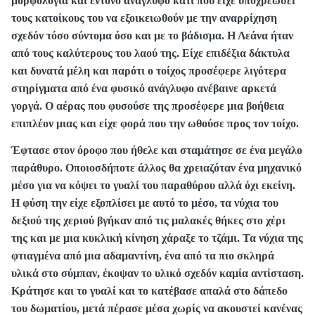
μορφολογία και έντονο ανάγλυφο κάτι που είχε υποχρεώσει
τους κατοίκους του να εξοικειωθούν με την αναρρίχηση
σχεδόν τόσο σύντομα όσο και με το βάδισμα. Η Λεάνα ήταν
από τους καλύτερους του λαού της. Είχε επιδέξια δάκτυλα
και δυνατά μέλη και παρότι ο τοίχος προσέφερε λιγότερα
στηρίγματα από ένα φυσικό ανάγλυφο ανέβαινε αρκετά
γοργά. Ο αέρας που φυσούσε της προσέφερε μια βοήθεια
επιπλέον μιας και είχε φορά που την ωθούσε προς τον τοίχο.
Έφτασε στον όροφο που ήθελε και σταμάτησε σε ένα μεγάλο
παράθυρο. Οποιοσδήποτε άλλος θα χρειαζόταν ένα μηχανικό
μέσο για να κόψει το γυαλί του παραθύρου αλλά όχι εκείνη.
Η φύση την είχε εξοπλίσει με αυτό το μέσο, τα νύχια του
δεξιού της χεριού βγήκαν από τις μαλακές θήκες στο χέρι
της και με μια κυκλική κίνηση χάραξε το τζάμι. Τα νύχια της
φτιαγμένα από μια αδαμαντίνη, ένα από τα πιο σκληρά
υλικά στο σύμπαν, έκοψαν το υλικό σχεδόν καμία αντίσταση.
Κράτησε και το γυαλί και το κατέβασε απαλά στο δάπεδο
του δωματίου, μετά πέρασε μέσα χωρίς να ακουστεί κανένας