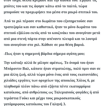
στον τοίχο, δίπλα κρέμασε και την κάσκα του. Έβγαλε τις
μπότες του και τις άφησε κάτω από το παλτό, τώρα
μπορούσε να προχωρήσει πιο μέσα στο μικρό σπιτικό του.
Από το χολ πέρασε στο δωμάτιο που εξυπηρετούσε σαν
τραπεζαρία και σαν καθιστικό, ήταν το μόνο δωμάτιο του
σπιτιού εξάλλου εκτός από το κουζινάκι που ανοιγόταν μετά
από μια στενή πόρτα στην απέναντι πλευρά και το λουτρό
που ανοιγόταν στο χολ. Κάθισε σε μια θέση βαριά.
-Πως ήταν η σημερινή βάρδια σήμερα αγάπη μου;
Την κοίταξε αλλά δε μίλησε αμέσως. Το όνομά του ήταν
Μπόροντιν Βαλ, κάποτε ήταν στρατιώτης, πολύ πριν σαν σε
μια άλλη ζωή, αλλά τώρα μόνο ένας από τους εκατοντάδες
χιλιάδες εργάτες των ορυχείων της αποικίας Χόλος 6, με
πληθυσμό πλέον πάνω από εξήντα πέντε εκατομμύρια
κατοίκους, από ανθρώπους ως Ταλεριανούς φυγάδες ή από
τεράστια Γούκι και μέχρι τους μικροσκοπικούς
γατόμορφους κατοίκους του Γαληνή 3.