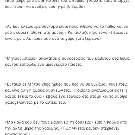
«Εσύ μωρό μου είσαι γάτος!» του ψιθύρισε η Κούλα. «Δεν υπάρχει
περίπτωση να ανοίξεις εσύ η-μέηλ βόμβα»
«Αν δεν κλείσουμε σύντομα είναι πολύ πιθανό να το πάθω και να
μου σκάσει η οθόνη στη μούρη.» Και αλλάζοντας τόνο «Περίμενε
λίγο… ρε φίλε πιάσε μου ένα τσιγάρο γιατί ξέμεινα»
«Μήτσος…πιάσε» απάντησε ο συνάδερφος που καθόταν στα δεξιά
και του έσπρωξε ένα μισογεμάτο πακέτο.
«Εντάξει ρε Μήτσο χθες ήρθες που θες να σε θυμάμαι! Κάθε τρεις
και λίγο όλη η ομάδα ανανεώνεται. Τι διάολο αναλώσιμοι είστε ή
χαζοί; Ή και τα δυο;» έβαλε ένα τσιγάρο στο στόμα και το άναψε
χαμογελώντας με το αστείο του.
«Μα καλά εσύ δεν τους μαθαίνεις τη δουλειά;» είπε η Κούλα από
την άλλη μεριά της γραμμής. «Πώς γίνεται και δεν στεριώνει
κανείς τους;»