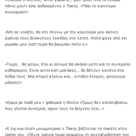
πάνω μου!» είπε αηδιασμένος ο Τάκης. «Πάει το καινούριο
πουκάμισο!»
«Μη σε νοιάζει, θα στο πλύνω με την καινούρια μου σκόνη.
Διαλύει τους δύσκολους λεκέδες στο λεπτό. Απλά φύγε από κει
μωράκι μου γιατί τώρα θα βρωμάει πολύ ε;»
«Τώρα... θα φύγω, έτσι κι αλλιώς θα σκάσει μύτη και το συνεργείο
καθαρισμού. Είναι αυτοί κάτι μαλάκες... δε θέλουν κανένα στα
πόδια τους. Μια στιγμή κλείνω και… εντάξει έτοιμος, φεύγουμε
μάγκες!»
«Κρίμα ρε παιδί μου.» ψιθύρισε η Κούλα «Όμως δεν καταλαβαίνω
πώς γίνεται συνέχεια, αφού τους τα δείχνεις όλα...»
«Ε όχι και όλα!» μουρμούρισε ο Τάκης βάζοντας το πακέτο στην
τσέπη του. «Πέντε χρόνια τώρα περιμένω τη συνταξιοδότηση του