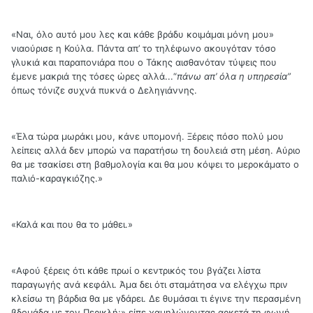
«Ναι, όλο αυτό μου λες και κάθε βράδυ κοιμάμαι μόνη μου»
νιαούρισε η Κούλα. Πάντα απ’ το τηλέφωνο ακουγόταν τόσο
γλυκιά και παραπονιάρα που ο Τάκης αισθανόταν τύψεις που
έμενε μακριά της τόσες ώρες αλλά...“
πάνω απ’ όλα η υπηρεσία”
όπως τόνιζε συχνά πυκνά ο Δεληγιάννης.
«Έλα τώρα μωράκι μου, κάνε υπομονή. Ξέρεις πόσο πολύ μου
λείπεις αλλά δεν μπορώ να παρατήσω τη δουλειά στη μέση. Αύριο
θα με τσακίσει στη βαθμολογία και θα μου κόψει το μεροκάματο ο
παλιό-καραγκιόζης.»
«Καλά και που θα το μάθει.»
«Αφού ξέρεις ότι κάθε πρωί ο κεντρικός του βγάζει λίστα
παραγωγής ανά κεφάλι. Άμα δει ότι σταμάτησα να ελέγχω πριν
κλείσω τη βάρδια θα με γδάρει. Δε θυμάσαι τι έγινε την περασμένη
βδομάδα με τον Περικλή;» είπε χαμηλώνοντας αρκετά τη φωνή