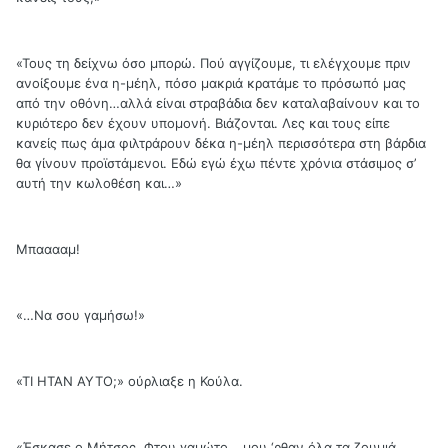
«Τους τη δείχνω όσο μπορώ. Πού αγγίζουμε, τι ελέγχουμε πριν
ανοίξουμε ένα η-μέηλ, πόσο μακριά κρατάμε το πρόσωπό μας
από την οθόνη…αλλά είναι στραβάδια δεν καταλαβαίνουν και το
κυριότερο δεν έχουν υπομονή. Βιάζονται. Λες και τους είπε
κανείς πως άμα φιλτράρουν δέκα η-μέηλ περισσότερα στη βάρδια
θα γίνουν προϊστάμενοι. Εδώ εγώ έχω πέντε χρόνια στάσιμος σ’
αυτή την κωλοθέση και…»
Μπααααμ!
«…Να σου γαμήσω!»
«ΤΙ ΗΤΑΝ ΑΥΤΟ;» ούρλιαξε η Κούλα.
«Έσκασε ο Μήτσος. Φτου γαμώτο… μου ‘ρθαν όλα τα ζουμιά