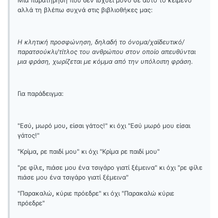
αλλά τη βλέπω συχνά στις βιβλιοθήκες μας:
Η κλητική προσφώνηση, δηλαδή το όνομα/χαϊδευτικό/
παρατσούκλι/τίτλος του ανθρώπου στον οποίο απευθύνται
μια φράση, χωρίζεται με κόμμα από την υπόλοιπη φράση.
Για παράδειγμα:
"Εσύ
,
μωρό μου
,
είσαι γάτος!" κι όχι "Εσύ μωρό μου είσαι
γάτος!"
"Κρίμα
,
ρε παιδί μου" κι όχι "Κρίμα ρε παιδί μου"
"ρε φίλε
,
πιάσε μου ένα τσιγάρο γιατί ξέμεινα" κι όχι "ρε φίλε
πιάσε μου ένα τσιγάρο γιατί ξέμεινα"
"Παρακαλώ
,
κύριε πρόεδρε" κι όχι "Παρακαλώ κύριε
πρόεδρε"