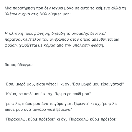
Μια παρατήρηση που δεν ισχύει μόνο σε αυτό το κείμενο αλλά τη
βλέπω συχνά στις βιβλιοθήκες μας:
Η κλητική προσφώνηση, δηλαδή το όνομα/χαϊδευτικό/
παρατσούκλι/τίτλος του ανθρώπου στον οποίο απευθύνται μια
φράση, χωρίζεται με κόμμα από την υπόλοιπη φράση.
Για παράδειγμα:
"Εσύ
,
μωρό μου
,
είσαι γάτος!" κι όχι "Εσύ μωρό μου είσαι γάτος!"
"Κρίμα
,
ρε παιδί μου" κι όχι "Κρίμα ρε παιδί μου"
"ρε φίλε
,
πιάσε μου ένα τσιγάρο γιατί ξέμεινα" κι όχι "ρε φίλε
πιάσε μου ένα τσιγάρο γιατί ξέμεινα"
"Παρακαλώ
,
κύριε πρόεδρε" κι όχι "Παρακαλώ κύριε πρόεδρε"