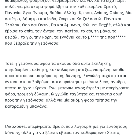
θυμωμένος, φουριόζος, νευριασμένος και γενικά τα είχα πάρει
πολύ, για μία ακόμα φορά έβρισα τον καθιερωμένο Χριστό,
Παναγία, Άγιο Πνεύμα, Βούδα, Αλλάχ, Κρίσνα, Αγίους, Οσίους, Δία
και Ήρα, Δήμητρα και Ίσιδα, Όσιρι και Κετζαλκοάτλ, Πάνα και
Τλάλοκ, Θορ και Όντιν, Ρα και Άμμωνα, Κάλι και Γιαχβέ, αλλά και
έβρισα το σπίτι, τον άντρα, τον πατέρα, το σόι, τη μάνα, το
κεφάλι, το γιο, την κόρη, τα εγγόνια και το μ**** της που*****
που ξέβραζε την γειτόνισσα.
Τότε η γειτόνισσα αφού τα άκουσε όλα αυτά έκπληκτη,
απηυδισμένη, ακίνητη, κοκκαλωμένη και ξαφνιασμένη, έπαθε
αμόκ και έπεσε με φόρα, ορμή, δύναμη, ιλιγγιώδη ταχύτητα και
ένταση στο πεζοδρόμιο, και σωριάστηκε με έναν ξερό, άνυδρο,
απότομο ήχο: «Κρακ». Εγώ μετανιωμένος έτρεξα με απερίγραπτη
φόρα, τρομερή δύναμη, ιλιγγιώδη ταχύτητα και τεράστια ορμή
προς την γειτόνισσα, αλλά για μία ακόμη φορά πάτησα την
καταραμένη μπανάνα.
(Ακολουθεί απερίγραπτο βρισίδι που λογοκρίθηκε για ευνόητους
λόγους, αλλά για να ξέρετε έβρισα τον καθιερωμένο Χριστό,