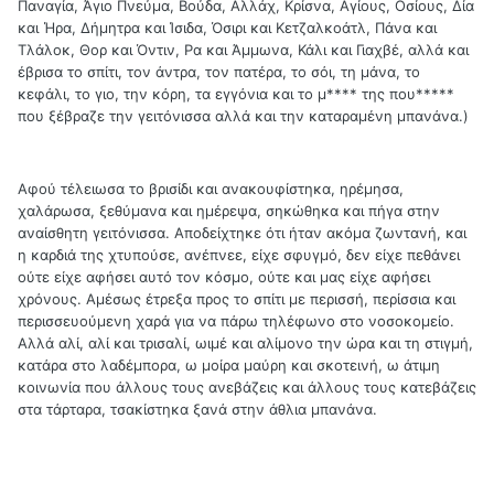
Παναγία, Άγιο Πνεύμα, Βούδα, Αλλάχ, Κρίσνα, Αγίους, Οσίους, Δία
και Ήρα, Δήμητρα και Ίσιδα, Όσιρι και Κετζαλκοάτλ, Πάνα και
Τλάλοκ, Θορ και Όντιν, Ρα και Άμμωνα, Κάλι και Γιαχβέ, αλλά και
έβρισα το σπίτι, τον άντρα, τον πατέρα, το σόι, τη μάνα, το
κεφάλι, το γιο, την κόρη, τα εγγόνια και το μ**** της που*****
που ξέβραζε την γειτόνισσα αλλά και την καταραμένη μπανάνα.)
Αφού τέλειωσα το βρισίδι και ανακουφίστηκα, ηρέμησα,
χαλάρωσα, ξεθύμανα και ημέρεψα, σηκώθηκα και πήγα στην
αναίσθητη γειτόνισσα. Αποδείχτηκε ότι ήταν ακόμα ζωντανή, και
η καρδιά της χτυπούσε, ανέπνεε, είχε σφυγμό, δεν είχε πεθάνει
ούτε είχε αφήσει αυτό τον κόσμο, ούτε και μας είχε αφήσει
χρόνους. Αμέσως έτρεξα προς το σπίτι με περισσή, περίσσια και
περισσευούμενη χαρά για να πάρω τηλέφωνο στο νοσοκομείο.
Αλλά αλί, αλί και τρισαλί, ωιμέ και αλίμονο την ώρα και τη στιγμή,
κατάρα στο λαδέμπορα, ω μοίρα μαύρη και σκοτεινή, ω άτιμη
κοινωνία που άλλους τους ανεβάζεις και άλλους τους κατεβάζεις
στα τάρταρα, τσακίστηκα ξανά στην άθλια μπανάνα.