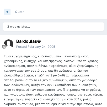
Quote
3 weeks later...
Bardoulas©
Posted
February 24, 2005
Είμαι ευχαριστημένος, ενθουσιασμένος, ικανοποιημένος,
χαρούμενος, ευτυχής και υπερήφανος, διατελώ υπό το κράτος
ενθουσιασμού, απολαμβάνω, ευφραίνομαι, είμαι ξετρελαμένος
και συγχαίρω τον εαυτό μου, επειδή αγόρασα, απέκτησα
ιδιοποιήθηκα βρήκα, επειδή κατέχω διαθέτω, νέμομαι και
απολαμβάνω, αυτό το λεξικό συνωνύμων, αυτό το γλωσσάριο
των ισοδυνάμων, αυτήν την εγκυκλοπαίδεια των ομοιοτήτων,
αυτό το θησαυρό των υποκατάστατων. Έτσι μπορώ να εκφράσω,
πω, γνωστοποιήσω, εκδώσω και δημοσιοποιήσω την χαρά, τέρψη,
ευχαρίστηση, ευφορία και ευτυχία που με κατέβαλε, μόλις
διάβασα, ανέγνωσα, μελέτησα, έμαθα για αυτήν την ιστορία, αυτό