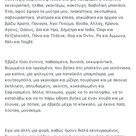
εκνευριστική, ηλίθια, γκαντέμω, κακότυχη, διαβολική μπανάνα.
Έτσι, αφού έφαγα τα μούτρα μου, τσακίστηκα, σκοτώθηκα,
σαβουριάστηκα, γλίστρισα και έπεσα, σηκώθηκα και άρχισα να
βρίζω Χριστό, Παναγία, Άγιο Πνεύμα, Βούδα, Αλλάχ, Κρίσνα,
Αγίους, Οσίους, Δία και Ήρα, Δήμητρα και Ίσιδα, Όσιρι και
Κετζαλκοάτλ, Πάνα και Τλάλοκ, Θορ και Όντιν, Ρα και Άμμωνα,
Κάλι και Γιαχβέ.
Έβριζα τόσο έντονα, παθιασμένα, δυνατά, εκκωφαντικά,
θυμωμένα και οργισμένα, που βγήκε στο μπαλκόνι μια γειτόνισσα,
μια κατίνα, μία ψηλομύτα, μια πατσόκιλη μπαμπόγρια, μια
κουτσομπόλα, μια γκρινιάρα και μίζερη πουρόγρια και με άκουγε
έκπληκτη, απηυδισμένη, ακίνητη, κοκκαλωμένη και
ξαφνιασμένη. Μόλις τέλειωσα, χωρίς να το αντιληφθώ, να το
καταλάβω και να το πάρω είδηση βγήκε με έναν κουβά και με
έλουσε, με πότισε, με έβρεξε μέχρι το κόκκαλο, με έκανε παπί,
λούτσα, μούσκεμα.
Εγώ για άλλη μια φορά, καθώς ήμουν διπλά εκνευρισμένος,