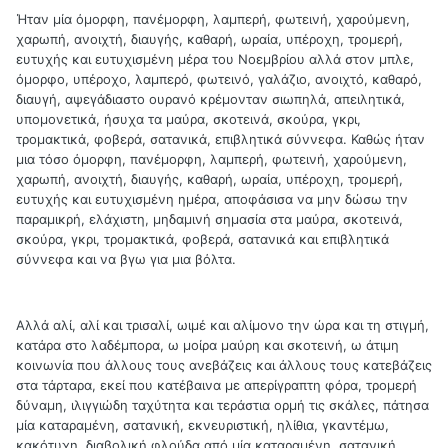
Ήταν μία όμορφη, πανέμορφη, λαμπερή, φωτεινή, χαρούμενη,
χαρωπή, ανοιχτή, διαυγής, καθαρή, ωραία, υπέροχη, τρομερή,
ευτυχής και ευτυχισμένη μέρα του Νοεμβρίου αλλά στον μπλε,
όμορφο, υπέροχο, λαμπερό, φωτεινό, γαλάζιο, ανοιχτό, καθαρό,
διαυγή, αψεγάδιαστο ουρανό κρέμονταν σιωπηλά, απειλητικά,
υπομονετικά, ήσυχα τα μαύρα, σκοτεινά, σκούρα, γκρι,
τρομακτικά, φοβερά, σατανικά, επιβλητικά σύννεφα. Καθώς ήταν
μια τόσο όμορφη, πανέμορφη, λαμπερή, φωτεινή, χαρούμενη,
χαρωπή, ανοιχτή, διαυγής, καθαρή, ωραία, υπέροχη, τρομερή,
ευτυχής και ευτυχισμένη ημέρα, αποφάσισα να μην δώσω την
παραμικρή, ελάχιστη, μηδαμινή σημασία στα μαύρα, σκοτεινά,
σκούρα, γκρι, τρομακτικά, φοβερά, σατανικά και επιβλητικά
σύννεφα και να βγω για μια βόλτα.
Αλλά αλί, αλί και τρισαλί, ωιμέ και αλίμονο την ώρα και τη στιγμή,
κατάρα στο λαδέμπορα, ω μοίρα μαύρη και σκοτεινή, ω άτιμη
κοινωνία που άλλους τους ανεβάζεις και άλλους τους κατεβάζεις
στα τάρταρα, εκεί που κατέβαινα με απερίγραπτη φόρα, τρομερή
δύναμη, ιλιγγιώδη ταχύτητα και τεράστια ορμή τις σκάλες, πάτησα
μία καταραμένη, σατανική, εκνευριστική, ηλίθια, γκαντέμω,
κακότυχη, διαβολική φλούδα από μία καταραμένη, σατανική,