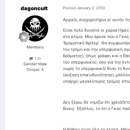
dagoncult
Posted
January 2, 2010
Αρχικά, συγχαρητήρια γι' αυτήν τη
Είναι πολύ δυνατοί οι χαρακτήρε
στο κλίμα. Μου άρεσε που ο Γκας
'δραματικό θρίλερ'. Θα συμφωνήσω
Members
τον τρόμο και την υπερφυσική αγω
δράματος), όπως γράφει και ο Elec
1.2k
του υπερφυσικού, όσο για την έντα
Gender:
Male
νωρίς το υπερφυσικό) δίνει τη δυ
Όνομα:
Α
(αύξηση επικινδυνότητας) μάλλον
υπάρχει μεγαλύτερος τρόμος στους 
Δεν ξέρω, δε νομίζω ότι χρειάζετα
δίνεις. Εξάλλου, το ότι ο Γκας πα
Η Κάθριν είναι όλα τα λεφτά. Μπρ