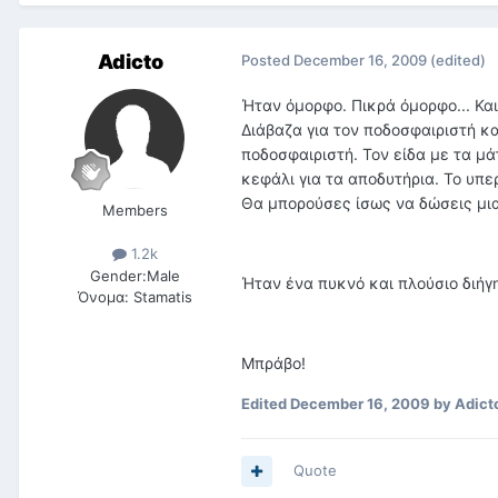
Adicto
Posted
December 16, 2009
(edited)
Ήταν όμορφο. Πικρά όμορφο... Και
Διάβαζα για τον ποδοσφαιριστή κ
ποδοσφαιριστή. Τον είδα με τα μά
κεφάλι για τα αποδυτήρια. Το υπε
Θα μπορούσες ίσως να δώσεις μια
Members
1.2k
Gender:
Male
Ήταν ένα πυκνό και πλούσιο διήγη
Όνομα:
Stamatis
Μπράβο!
Edited
December 16, 2009
by Adict
Quote