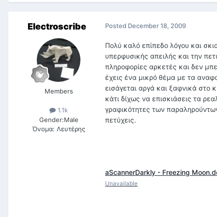
Electroscribe
Posted
December 18, 2009
Πολύ καλό επίπεδο λόγου και σκι
υπερφυσικής απειλής και την πετ
πληροφορίες αρκετές και δεν μπε
έχεις ένα μικρό θέμα με τα αναφο
εισάγεται αργά και ξαφνικά στο κ
Members
κάτι δίχως να επισκιάσεις τα ρεα
γραφικότητες των παραληρούντων 
1.1k
Gender:
Male
πετύχεις.
Όνομα:
Λευτέρης
aScannerDarkly - Freezing Moon.d
Unavailable