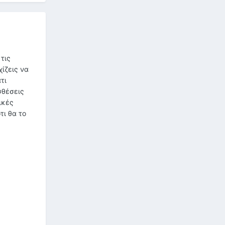
τις
ίζεις να
τι
σθέσεις
ικές
τι θα το