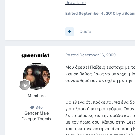
Unavailable
Edited
September 4, 2010
by aScan
Quote
greenmist
Posted
December 16, 2009
Μου άρεσε! Παίζεις εύστοχα με τ
και σε βάθος. Ίσως να υπάρχει μ
συναισθημάτων σε σχέση με την π
Members
Θα έλεγα ότι πρόκειται για ένα δ
340
για κλασική ιστορία τρόμου. Όσο
Gender:
Male
λεπτομέρειες για την ομάδα και τ
Όνομα:
Themis
με τον ήρωα σου. Κάπου στην Lea
του πρωταγωνιστή να είναι και η 