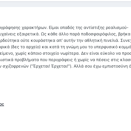
αγράφησης χαρακτήρων. Είμαι οπαδός της αντίστιξης ρεαλισμού-
υχαίνεις εξαιρετικά. Ως κάθε άλλο παρά ποδοσφαιρόφιλος, βρήκα 
ρδεύτηκα ούτε κουράστηκα απ' αυτήν την αθλητική πινελιά. Συνεχ
ρικά (δες το αρχείο) και κατά τη γνώμη μου το υπερφυσικό κομμά
είμενο, χωρίς κάποιο στοιχείο νωρίτερα. Δεν είναι εύκολο να προ
λιστικά προβλήματα που περιγράφεις ή χωρίς να πέσεις στις κλασ
σχιζοφρενών ("Έρχεται! Έρχεται!"). Αλλά σου έχω εμπιστοσύνη ό
oc