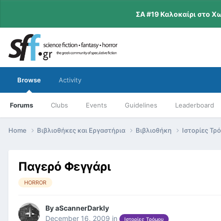
ΣΑ #19 Καλοκαίρι στο Χ
Browse
Activity
Forums
Clubs
Events
Guidelines
Leaderboard
Home
Βιβλιοθήκες και Εργαστήρια
Βιβλιοθήκη
Ιστορίες Τρ
Παγερό Φεγγάρι
HORROR
By
aScannerDarkly
December 16, 2009
in
Ιστορίες Τρόμου