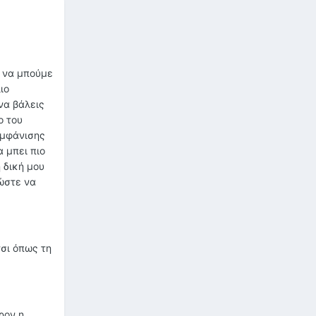
ε να μπούμε
ιο
να βάλεις
ο του
 εμφάνισης
α μπει πιο
 δική μου
ώστε να
τσι όπως τη
ρον η