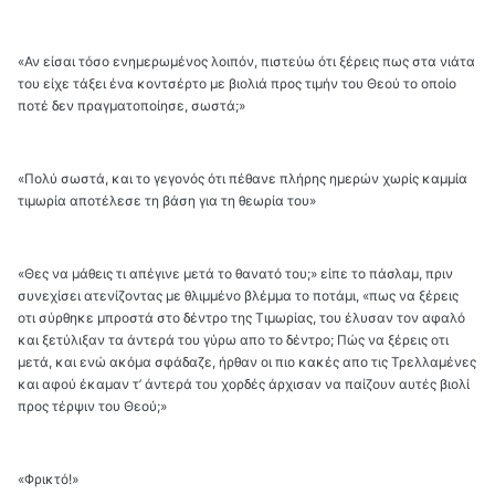
«Αν είσαι τόσο ενημερωμένος λοιπόν, πιστεύω ότι ξέρεις πως στα νιάτα
του είχε τάξει ένα κοντσέρτο με βιολιά προς τιμήν του Θεού το οποίο
ποτέ δεν πραγματοποίησε, σωστά;»
«Πολύ σωστά, και το γεγονός ότι πέθανε πλήρης ημερών χωρίς καμμία
τιμωρία αποτέλεσε τη βάση για τη θεωρία του»
«Θες να μάθεις τι απέγινε μετά το θανατό του;» είπε το πάσλαμ, πριν
συνεχίσει ατενίζοντας με θλιμμένο βλέμμα το ποτάμι, «πως να ξέρεις
οτι σύρθηκε μπροστά στο δέντρο της Τιμωρίας, του έλυσαν τον αφαλό
και ξετύλιξαν τα άντερά του γύρω απο το δέντρο; Πώς να ξέρεις οτι
μετά, και ενώ ακόμα σφάδαζε, ήρθαν οι πιο κακές απο τις Τρελλαμένες
και αφού έκαμαν τ’ άντερά του χορδές άρχισαν να παίζουν αυτές βιολί
προς τέρψιν του Θεού;»
«Φρικτό!»