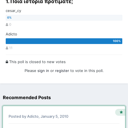
1. Ποια ιστορία προτιμάτε;
cesar_cy
0
Adicto
11
This poll is closed to new votes
Please
sign in
or
register
to vote in this poll.
Recommended Posts
Posted by
Adicto
,
January 5, 2010