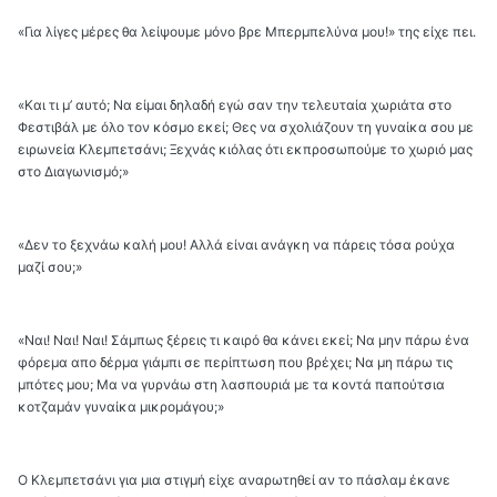
«Για λίγες μέρες θα λείψουμε μόνο βρε Μπερμπελύνα μου!» της είχε πει.
«Και τι μ’ αυτό; Να είμαι δηλαδή εγώ σαν την τελευταία χωριάτα στο
Φεστιβάλ με όλο τον κόσμο εκεί; Θες να σχολιάζουν τη γυναίκα σου με
ειρωνεία Κλεμπετσάνι; Ξεχνάς κιόλας ότι εκπροσωπούμε το χωριό μας
στο Διαγωνισμό;»
«Δεν το ξεχνάω καλή μου! Αλλά είναι ανάγκη να πάρεις τόσα ρούχα
μαζί σου;»
«Ναι! Ναι! Ναι! Σάμπως ξέρεις τι καιρό θα κάνει εκεί; Να μην πάρω ένα
φόρεμα απο δέρμα γιάμπι σε περίπτωση που βρέχει; Να μη πάρω τις
μπότες μου; Μα να γυρνάω στη λασπουριά με τα κοντά παπούτσια
κοτζαμάν γυναίκα μικρομάγου;»
Ο Κλεμπετσάνι για μια στιγμή είχε αναρωτηθεί αν το πάσλαμ έκανε