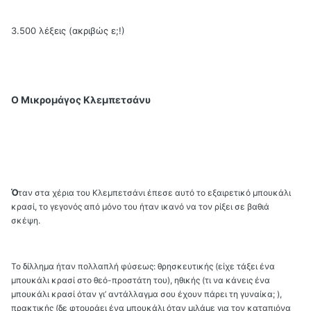
3.500 λέξεις (ακριβώς ε;!)
Ο Μικρομάγος Κλεμπετσάνυ
Ό
ταν στα χέρια του Κλεμπετσάνι έπεσε αυτό το εξαιρετικό μπουκάλι
κρασί, το γεγονός από μόνο του ήταν ικανό να τo
ν ρίξει σε βαθιά
σκέψη.
Το δίλλημα ήταν πολλαπλή φύσεως: θρησκευτικής (είχε τάξει ένα
μπουκάλι κρασί στο θεό-προστάτη του), ηθικής (τι να κάνεις ένα
μπουκάλι κρασί όταν γι’ αντάλλαγμα σου έχουν πάρει τη γυναίκα; ),
πρακτικής (δε φτουράει ένα μπουκάλι όταν μιλάμε για τον καταπιόνα