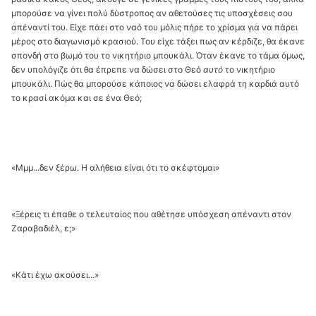
μπορούσε να γίνει πολύ δύστροπος αν αθετούσες τις υποσχέσεις σου
απέναντί του. Είχε πάει στο ναό του μόλις πήρε το χρίσμα για να πάρει
μέρος στο διαγωνισμό κρασιού. Του είχε τάξει πως αν κέρδιζε, θα έκανε
σπονδή στο βωμό του το νικητήριο μπουκάλι. Όταν έκανε το τάμα όμως,
δεν υπολόγιζε ότι θα έπρεπε να δώσει στο Θεό
αυτό
το νικητήριο
μπουκάλι. Πώς θα μπορούσε κάποιος να δώσει ελαφρά τη καρδιά αυτό
το κρασί ακόμα και σε ένα Θεό;
«Μμμ...δεν ξέρω. Η αλήθεια είναι ότι το σκέφτομαι»
«Ξέρεις τι έπαθε ο τελευταίος που αθέτησε υπόσχεση απέναντι στον
Ζαραβαδιέλ, ε;»
«Κάτι έχω ακούσει...»