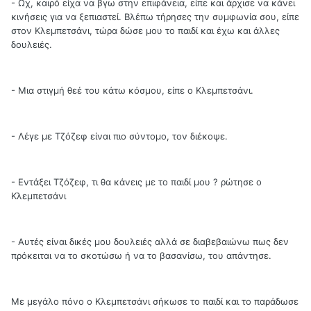
- Ωχ, καιρό είχα να βγω στην επιφάνεια, είπε και άρχισε να κάνει
κινήσεις για να ξεπιαστεί. Βλέπω τήρησες την συμφωνία σου, είπε
στον Κλεμπετσάνι, τώρα δώσε μου το παιδί και έχω και άλλες
δουλειές.
- Μια στιγμή θεέ του κάτω κόσμου, είπε ο Κλεμπετσάνι.
- Λέγε με Τζόζεφ είναι πιο σύντομο, τον διέκοψε.
- Εντάξει Τζόζεφ, τι θα κάνεις με το παιδί μου ? ρώτησε ο
Κλεμπετσάνι
- Αυτές είναι δικές μου δουλειές αλλά σε διαβεβαιώνω πως δεν
πρόκειται να το σκοτώσω ή να το βασανίσω, του απάντησε.
Με μεγάλο πόνο ο Κλεμπετσάνι σήκωσε το παιδί και το παράδωσε