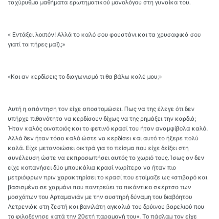
ταχύρυθμα μαθήματα ερωτηματικού μονολόγου στη γυναίκα του.
« Εντάξει λοιπόν! Αλλά το καλό σου φουστάνι και τα χρυσαφικά σου
γιατί τα πήρες μαζι;»
«Και αν κερδίσεις το διαγωνισμό τι θα βάλω καλέ μου;»
Αυτή η απάντηση τον είχε αποστομώσει. Πως να της έλεγε ότι δεν
υπήρχε πιθανότητα να κερδίσουν δίχως να της ρημάξει την καρδιά;
Ήταν καλός οινοποιός και το φετινό κρασί του ήταν αναμφίβολα καλό.
Αλλά δεν ήταν τόσο καλό ώστε να κερδίσει και αυτό το ήξερε πολύ
καλά. Είχε μετανοιώσει οικτρά για το πείσμα που είχε δείξει στη
συνέλευση ώστε να εκπροσωπήσει αυτός το χωριό τους. Ίσως αν δεν
είχε κοπανήσει δύο μπουκάλια κρασί νωρίτερα να ήταν πιο
μετριόφρων πριν χαρακτηρίσει το κρασί που ετοίμαζε ως «στιβαρό και
βασισμένο σε χαρμάνι που παντρεύει το πικάντικο σκέρτσο των
μοσχάτων του Αρταμανιάν με την αυστηρή δύναμη του διαβόητου
Λετρενιάκ στη ζεστή και βανιλάτη αγκαλιά του δρύινου βαρελιού που
το φιλοξένησε κατά την 20ετή παραμονή του». Το πάσλαμ τον είχε