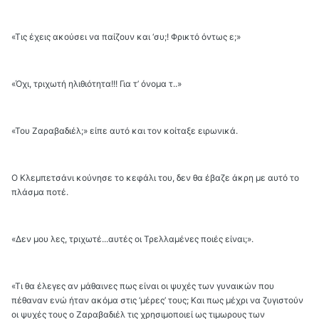
«Τις έχεις ακούσει να παίζουν και ‘συ;! Φρικτό όντως ε;»
«Όχι, τριχωτή ηλιθιότητα!!! Για τ’ όνομα τ..»
«Του Ζαραβαδιέλ;» είπε αυτό και τον κοίταξε ειρωνικά.
Ο Κλεμπετσάνι κούνησε το κεφάλι του, δεν θα έβαζε άκρη με αυτό το
πλάσμα ποτέ.
«Δεν μου λες, τριχωτέ...αυτές οι Τρελλαμένες ποιές είναι;».
«Τι θα έλεγες αν μάθαινες πως είναι οι ψυχές των γυναικών που
πέθαναν ενώ ήταν ακόμα στις ‘μέρες’ τους; Και πως μέχρι να ζυγιστούν
οι ψυχές τους ο Ζαραβαδιέλ τις χρησιμοποιεί ως τιμωρους των