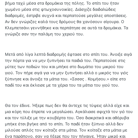
βήμα ταχύ μέσα στα δρομάκια της πόλης. Το σπίτι του ήταν
χωμένο μέσα στις φτωχοσυνοικίες. Διάσχιζε δαιδαλώδεις
διαδρομές, έστριβε συχνά και περπατούσε μεγάλες αποστάσεις.
Αν δεν γνώριζες καλά τους δρόμους θα χανόσουν σίγουρα. Ο
Κλεμπετσάνι γεννήθηκε και περπάτησε σε αυτά τα δρομάκια. Τα
γνώριζε σαν την παλάμη του χεριού του.
Μετά από λίγα λεπτά διαδρομής έφτασε στο σπίτι του. Άνοιξε σιγά
την πόρτα για να μην ξυπνήσει τα παιδιά του. Περπατούσε στις
μύτες των ποδιών του και μπήκε στο δωμάτιο του μικρού του
γιού. Τον πήρε σιγά για να μην ξυπνήσει αλλά ο μικρός του γιός
ξύπνησε και άνοιξε τα μάτια του. «Σσσσς . Κοιμήσου.» είπε στο
παιδί του και έκλεισε με τα χέρια του τα μάτια του γιού του.
Θα τον έδινε. Ήξερε πως δεν θα άντεχε τις τύψεις αλλά είχε και
μια κόρη που έπρεπε να μεγαλώσει. Αγκάλιασε σφιχτά τον γιό του
και τον τύλιξε με την κουβέρτα του. Όσο διακριτικά και αθόρυβα
μπήκε έτσι βγήκε από το σπίτι. Το παιδί ήταν ξύπνιο αλλά δεν
μιλούσε απλός τον κοίταζε στα μάτια. Τον κοίταζε στα μάτια με
ένα παράπονο, σαν να ήξερε που τον πήγαινε. Ήταν μικρό και