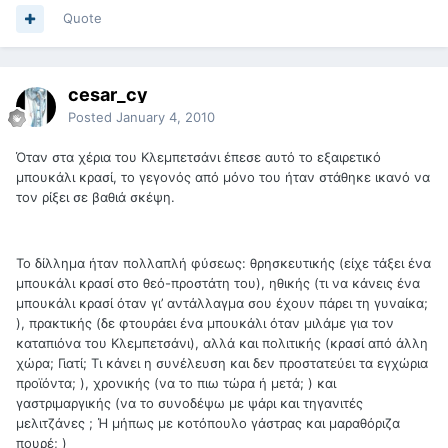
Quote
cesar_cy
Posted
January 4, 2010
Όταν στα χέρια του Κλεμπετσάνι έπεσε αυτό το εξαιρετικό
μπουκάλι κρασί, το γεγονός από μόνο του ήταν στάθηκε ικανό να
τoν ρίξει σε βαθιά σκέψη.
Το δίλλημα ήταν πολλαπλή φύσεως: θρησκευτικής (είχε τάξει ένα
μπουκάλι κρασί στο θεό-προστάτη του), ηθικής (τι να κάνεις ένα
μπουκάλι κρασί όταν γι’ αντάλλαγμα σου έχουν πάρει τη γυναίκα;
), πρακτικής (δε φτουράει ένα μπουκάλι όταν μιλάμε για τον
καταπιόνα του Κλεμπετσάνι), αλλά και πολιτικής (κρασί από άλλη
χώρα; Γιατί; Τι κάνει η συνέλευση και δεν προστατεύει τα εγχώρια
προϊόντα; ), χρονικής (να το πιω τώρα ή μετά; ) και
γαστριμαργικής (να το συνοδέψω με ψάρι και τηγανιτές
μελιτζάνες ; Ή μήπως με κοτόπουλο γάστρας και μαραθόριζα
πουρέ; )