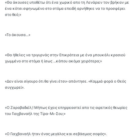
«Θα άκουσες υποθέτω ότι ένα χωρικό απο τη Λενάριεν τον βρήκαν με
ένα κότσι σφηνωμένο στο στόμα επειδή αρνήθηκε να το προσφέρει
στο θεό;»
«Το άκουσα...»
«Θα ήθελες να τριγυρνάς στην Επικράτεια με ένα μπουκάλι κρασιού
χωμμένο στο στόμα ή ίσως ...κάπου ακόμα χειρότερα;»
«Δεν είναι σίγουρο ότι θα γίνει έτσι» απάντησε. «Καμμιά φορά ο Θεός
συγχωρεί».
«Ο Ζαραβαδιέλ;! Μήπως έχεις επηρρεαστεί απο τις αιρετικές θεωρίες
του Γιαχβαναήλ της Τίρα-Μι-Σου;»
«Ο Γιαχβαναήλ ήταν ένας μεγάλος και σεβάσμιος σοφός».