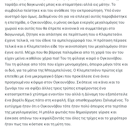
ταράξει στις δαγκωνιές μπας και σταματήσει αλλά εις μάτην. Το
συμβούλιο πείστηκε και του ανάθεσε την εκπροσώπηση. Υπό έναν
αυστηρό όρο όμως. Δεδομένου ότι για να επιλεγεί αυτός παραβιάστηκε
η επετηρίδα, ο Ογκουνόβου, ο μόνος ακόμα ενεργός μεγαλομάγος του
χωριού και αυτός που θα έπρεπε κανονικά να συμμετάσχει στο
διαγωνισμό, ζήτησε και απάιτησε σε περίπτωση που ο Κλαμπετσάνι
έχανε τελικά, να του έδινε τα αμπελοχώραφά του. Η πρόταση πέρασε
τελικά και ο Κλεμπετσάνι είδε την ικανοποίηση του μεγαλομάγου όταν
έγινε αυτό. Μέχρι που θα βάραγε παλαμάκια απο τη χαρά του αν του
είχαν μείνει καθόλου χέρια πια! Του τη φύλαγε καιρό ο Ογκουνόβου.
Του τη φύλαγε απο τότε που είχαν μονομαχήσει, άπειροι μάγοι τότε και
οι δυό, για τα μάτια της Μπερμπελύνας. Ο Κλεμπετσάνυ πρώτος είχε
επιτεθει με ένα μικρομαγικό ξόρκι που προκάλεσε ένα άνευ
προηγουμένου κόψιμο στον Ογκουνόβου. Σκόπευε να κάνει και το
ζωνάρι του να σφίξει άλλες τρεις τρύπες επιφέροντας ένα
καταστρεπτικό χτύπημα εναντίον του αλλά η Δύναμη του εξαπέστειλε
ένα βαρέλι δίχως πάτο στη κεφαλή. Είχε οπισθοχωρήσει ζαλισμένος. Το
ευτύχημα ήταν ότι ο Ογκουνόβου τότε ήταν πολύ άπειρος στα τερτίπια
της μεγαλομαγείας. Η μπάλα φωτιάς που δημιούργησε γύρισε και
έσκασε απάνω του καψαλίζοντάς του όλες τις τρίχες και το χειρότερο
ήταν πως του κόστισε και τη μύτη του.