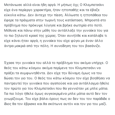
Μετάνιωσε αλλά είναι ήδη αργά. Η μήπως όχι; Ο Κλεμπετσάνι
είχε ένα περίεργο χαρακτήρα, ήταν ηττοπαθής και τα έβαζε
εύκολα κάτω. Δεν άντεχε την πίεση. Άλλωστε η ηττοπάθεια του
έφερε τα πράγματα στην τωρινή τους κατάσταση. Μπροστά στο
πρόβλημα που πρόκυψε λύγησε και βρήκε σωτηρία στο ποτό.
Μέθυσε και πάνω στην μέθη του αντάλλαξε την γυναίκα του για
το πιο ζηλευτό κρασί της χώρας. Όταν συνήλθε και κατάλαβε τι
είχε κάνει ήταν αργά, η γυναίκα του είχε φύγει με έναν άλλο
άντρα μακριά από την πόλη. Η συνείδηση του τον βασάνιζε.
Έχασε την γυναίκα του αλλά το πρόβλημα του ακόμα υπήρχε. Ο
θεός του κάτω κόσμου ακόμα περίμενε τον Κλεμπετσάνι να
πράξει τα συμφωνηθέντα. Δεν είχε την δύναμη όμως να του
δώσει τον γιο του. Ο θεός του κάτω κόσμου τον είχε βοηθήσει να
παντρευτεί την γυναίκα που αγαπούσε και για αντάλλαγμα ήθελε
τον πρώτο γιο του Κλεμπετσάνι που θα γεννιόταν με μπλε μάτια.
Για πιο λόγο ήθελε όμως συγκεκριμένα μπλε μάτια αυτό δεν τον
γνωρίζουμε. Του είχε βάλει όρους πως αν δεν του τον παράδιδε ο
ίδιος θα τον έβρισκε και θα σκότωνε αυτόν και τον γιο του μαζί.