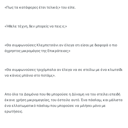
«Πως τα κατάφερες έτσι τελικά;» του είπε.
«Ήθελε τέχνη, δεν μπορείς να πεις ε;»
«Θα συμφωνούσες Κλεμπετσάνι αν έλεγα οτι είσαι με διαφορά ο πιο
άχρηστος μικρομάγος της Επικράτειας;»
«Θα συμφωνούσες τριχόμπαλα αν έλεγα να σε στείλω με ένα κλωτσίδι
να κάνεις μπάνιο στο ποτάμι;».
Απο όλα τα Δαιμόνια που θα μπορούσε η Δύναμη να του στείλει επειδή
έκανε χρήση μικρομαγείας, του έστειλε αυτό. Ένα πάσλαμ, και μάλιστα
ένα ελλατωματικό πάσλαμ που μπορούσε να μιλήσει μόνο με
ερωτήσεις.