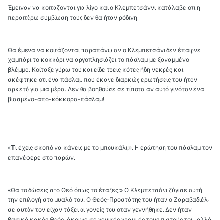
Έμειναν να κοιτάζονται για λίγο και ο Κλεμπετσάννι κατάλαβε οτι η
περαιτέρω συμβίωση τους δεν θα ήταν ρόδινη.
Θα έμενα να κοιτάζονται παραπάνω αν ο Κλεμπετσάνι δεν έπαιρνε
χαμπάρι το κοκκόρι να αργοπλησιάζει το πάσλαμ με ξαναμμένο
βλέμμα. Κοίταξε γύρω του και είδε τρεις κότες ήδη νεκρές και
σκέφτηκε οτι ένα πάσλαμ που έκανε διαρκώς ερωτήσεις του ήταν
αρκετό για μια μέρα. Δεν θα βοηθούσε σε τίποτα αν αυτό γινόταν ένα
βιασμένο-απο-κόκκορα-πάσλαμ!
Τ
«
ι έχεις σκοπό να κάνεις με το μπουκάλι;». Η ερώτηση του πάσλαμ τον
επανέφερε στο παρών.
«Θα το δώσεις στο Θεό όπως το έταξες;» Ο Κλεμπετσάνι ζύγισε αυτή
την επιλογή στο μυαλό του. Ο Θεός-Προστάτης του ήταν ο Ζαραβαδιέλ∙
σε αυτόν τον είχαν τάξει οι γονείς του οταν γεννήθηκε. Δεν ήταν
βασικά κακός Θεός, άκουγε σε γενικές γραμμές τους πιστούς του, αλλά