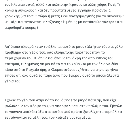
του Κλεμπετσάνι), αλλά και πολιτικής (κρασί από άλλη χώρα; Γιατί; Τι
κάνει η συνέλευση και δεν προστατεύει τα εγχώρια προϊόντα; ),
χρονικής (να το πιω τώρα ή μετά; ) και γαστριμαργικής (να το συνοδέψω
με ψάρι και τηγανιτές μελιτζάνες ; Ή μήπως με κοτόπουλο γάστρας και
μαραθόριζα πουρέ; )
Απ’ όποια πλευρά κι αν το έβλεπε, αυτό το μπουκάλι ήταν τόσο μεγάλο
πρόβλημα στα χέρια του, όσο εξαιρετικής ποιότητας ήταν το
περιεχόμενό του. Κι όπως καθόταν στην άκρη της αποβάθρας του
ποταμού, τυλιγμένος σε μια κάπα για το κρύο και με τον ήλιο να δύει
πίσω από τα Ραχιαία όρη, ο Κλεμπετσάνι ευχήθηκε να μην είχε γίνει
τίποτε απ’ όλα αυτά τα παράξενα που έφεραν αυτό το μπουκάλι στα
χέρια του.
Έχωσε το χέρι του στην κάπα και άφησε το μικρό πάσλαμ, που είχε
φωλιάσει στον κόρφο του, να σκαρφαλώσει στην παλάμη του. Έβγαλε
το γούνινο μπαλάκι έξω και αυτό, αφού πρώτα ξετυλίχτηκε τεμπέλικα
τεντώνοντας τα μέλη του, τον κοίταξε νυσταγμένα.