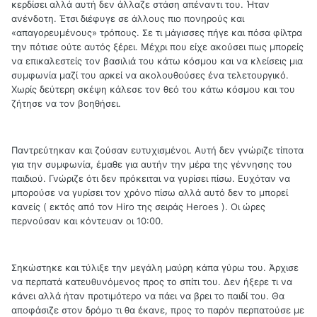
κερδίσει αλλά αυτή δεν άλλαζε στάση απέναντι του. Ήταν
ανένδοτη. Έτσι διέφυγε σε άλλους πιο πονηρούς και
«απαγορευμένους» τρόπους. Σε τι μάγισσες πήγε και πόσα φίλτρα
την πότισε ούτε αυτός ξέρει. Μέχρι που είχε ακούσει πως μπορείς
να επικαλεστείς τον βασιλιά του κάτω κόσμου και να κλείσεις μια
συμφωνία μαζί του αρκεί να ακολουθούσες ένα τελετουργικό.
Χωρίς δεύτερη σκέψη κάλεσε τον θεό του κάτω κόσμου και του
ζήτησε να τον βοηθήσει.
Παντρεύτηκαν και ζούσαν ευτυχισμένοι. Αυτή δεν γνώριζε τίποτα
για την συμφωνία, έμαθε για αυτήν την μέρα της γέννησης του
παιδιού. Γνώριζε ότι δεν πρόκειται να γυρίσει πίσω. Ευχόταν να
μπορούσε να γυρίσει τον χρόνο πίσω αλλά αυτό δεν το μπορεί
κανείς ( εκτός από τον Hiro της σειράς Heroes ). Οι ώρες
περνούσαν και κόντευαν οι 10:00.
Σηκώστηκε και τύλιξε την μεγάλη μαύρη κάπα γύρω του. Άρχισε
να περπατά κατευθυνόμενος προς το σπίτι του. Δεν ήξερε τι να
κάνει αλλά ήταν προτιμότερο να πάει να βρει το παιδί του. Θα
αποφάσιζε στον δρόμο τι θα έκανε, προς το παρόν περπατούσε με