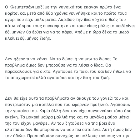
Ο Κλεμπετσάνι μαζί με την γυναικά του έκαναν πρώτα ένα
κορίτσι και μετά από δύο χρόνια γεννήθηκε και το πρώτο τους
αγόρι που είχε μπλε μάτια. Ακριβώς την ίδια νύχτα ο θεός του
κάτω κόσμου τους επισκέφτηκε και τους είπες μόλις το παιδί γίνει
έξι μηνών θα έρθει για να το πάρει. Απόψε η ώρα δέκα το μωρό
κλείνει έξι μήνες ζωής.
Δεν ήξερε τι να κάνει. Να το δώσει ή να μην το δώσει; Το
πρόβλημα όμως δεν μπορούσε να το λύσει ο ίδιος. Θα
παρακαλούσε για οίκτο. Αγαπούσε το παιδί του και δεν ήθελε να
το αποχωριστεί αλλά αγαπούσε και την δική του ζωή.
Δεν θα είχε αυτά τα προβλήματα αν άκουγε του γονείς του και
παντρευόταν μια κοπέλα που του έφερναν προξενιό. Αγαπούσε
την γυναίκα του. Καμία άλλη δεν τον είχε συγγενεύσει τόσο όσο
εκείνη. Τα μακριά μαύρα μαλλιά της και τα μεγάλα μαύρα μάτια
της τον είχαν μαγέψει. Αν του ζητούσες να της βρει ένα
ελάττωμα δεν θα μπορούσε να σου πει ούτε ένα. Αυτή όμως δεν
τον ήθελε. Προσπαθούσε συνεχώς με πολλούς τρόπους να την