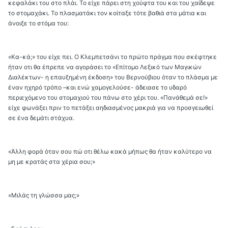
κεφαλάκι του στο πλάι. Το είχε πάρει στη χούφτα του και του χαίδεψε
το στομαχάκι. Το πλασματάκι τον κοίταξε τότε βαθιά στα μάτια και
άνοιξε το στόμα του:
«Κα-κά;» του είχε πει. Ο Κλεμπετσάνι το πρώτο πράγμα που σκέφτηκε
ήταν οτι θα έπρεπε να αγοράσει το «Επίτομο Λεξικό των Μαγικών
Διαλέκτων- η επαυξημένη έκδοση» του Βερνούβιου όταν το πλάσμα με
έναν ηχηρό τρόπο –και ενώ χαμογελούσε- άδειασε το υδαρό
περιεχόμενο του στομαχιού του πάνω στο χέρι του. «Πανάθεμά σε!»
είχε φωνάξει πριν το πετάξει αηδιασμένος μακριά για να προσγειωθεί
σε ένα δεμάτι στάχυα.
«Άλλη φορά όταν σου πώ οτι θέλω κακά μήπως θα ήταν καλύτερο να
μη με κρατάς στα χέρια σου;»
«Μιλάς τη γλώσσα μας;»