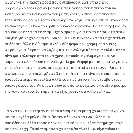
Θυμήθηκε την πρώτη φορά που αντάμωσαν. Είχε στήσει ένα
μικρομαγικό ξόρκι για να βοηθήσει το κοκκόρι του πατέρα του να
εκπληρώσει τα καθηκοντά του με τις κότες, καθότι ‘άσφαιρο’ τον
τελευταίο καιρό. Με το που πρόφερε τα λόγια και σχημάτισε στον αέρα
το ανάλογο σύμβολο του ήρθε ο ουρανός σφοντύλι. Για την ακρίβεια, όχι
ο ουρανός αλλά το πάσλαμ. Είχε διαβάσει για αυτά τα πλάσματα στο «
Μαγεία για Αρχάριους» του Μαρουμέλ και ευχόταν να του είχε στείλει
οτιδήποτε άλλο η Δύναμη. Αλλά κάθε φορά που χρησιμοποιούσες
μικρομαγεία, έπρεπε να
λάβεις
και το ανάλογο κόστος. Μπελάς, αλλα
σίγουρα καλύτερο απο το να χρησιμοποιείς μεγαλομαγεία και να
έπρεπε να
πληρώσεις
το ανάλογο τίμημα. Θυμήθηκε τις ιστορίες για τον
γείτονά του, τον Κεμενέ, που είχε καταπιαστεί με τα τρανά πλάνα της
μεγαλομαγείας. Υπολόγιζε με βάση το ξόρκι που είχε κατασκευάσει να
χάσει ένα μικρό δαχτυλάκι αλλά κάτι πρέπει να πήγε στραβά στους
υπολογισμούς του. Αν έκρινε σωστά απο τα εσχάτως ξινισμένα μούτρα
της γυναίκας του, θα έπρεπε να είχε χάσει κάτι άλλο τελικά...
Το δικό του τίμημα ήταν αυτό το πλασματάκι με τη χρυσαφένια γούνα
και τα μεγάλα μελιά μάτια. Για την αδυναμία του να μιλήσει με
οποιόδήποτε άλλο τρόπο πλην του να κάνει ερωτήσεις πήρε χαμπάρι
απο την αρχή. Το πάσλαμ τον είχε κοιτάξει γλυκά και είχε γείρει το