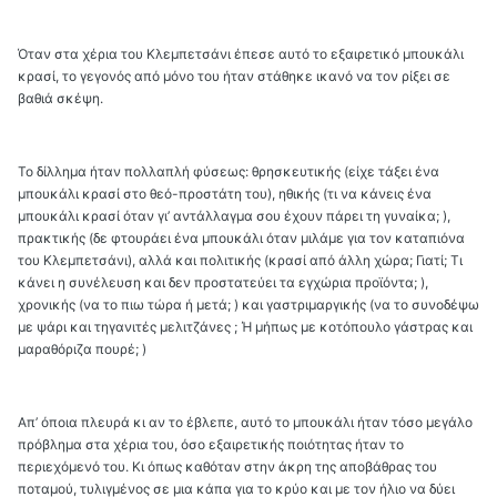
Όταν στα χέρια του Κλεμπετσάνι έπεσε αυτό το εξαιρετικό μπουκάλι
κρασί, το γεγονός από μόνο του ήταν στάθηκε ικανό να τoν ρίξει σε
βαθιά σκέψη.
Το δίλλημα ήταν πολλαπλή φύσεως: θρησκευτικής (είχε τάξει ένα
μπουκάλι κρασί στο θεό-προστάτη του), ηθικής (τι να κάνεις ένα
μπουκάλι κρασί όταν γι’ αντάλλαγμα σου έχουν πάρει τη γυναίκα; ),
πρακτικής (δε φτουράει ένα μπουκάλι όταν μιλάμε για τον καταπιόνα
του Κλεμπετσάνι), αλλά και πολιτικής (κρασί από άλλη χώρα; Γιατί; Τι
κάνει η συνέλευση και δεν προστατεύει τα εγχώρια προϊόντα; ),
χρονικής (να το πιω τώρα ή μετά; ) και γαστριμαργικής (να το συνοδέψω
με ψάρι και τηγανιτές μελιτζάνες ; Ή μήπως με κοτόπουλο γάστρας και
μαραθόριζα πουρέ; )
Απ’ όποια πλευρά κι αν το έβλεπε, αυτό το μπουκάλι ήταν τόσο μεγάλο
πρόβλημα στα χέρια του, όσο εξαιρετικής ποιότητας ήταν το
περιεχόμενό του. Κι όπως καθόταν στην άκρη της αποβάθρας του
ποταμού, τυλιγμένος σε μια κάπα για το κρύο και με τον ήλιο να δύει