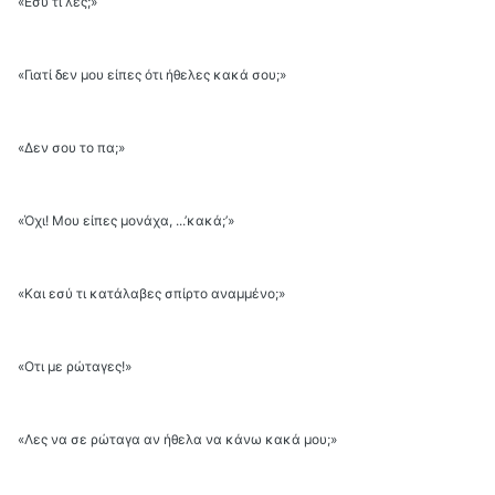
«Εσύ τι λες;»
«Γιατί δεν μου είπες ότι ήθελες κακά σου;»
«Δεν σου το πα;»
«Όχι! Μου είπες μονάχα, ...’κακά;’»
«Και εσύ τι κατάλαβες σπίρτο αναμμένο;»
«Οτι με ρώταγες!»
«Λες να σε ρώταγα αν ήθελα να κάνω κακά μου;»