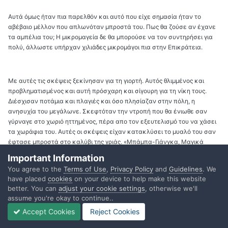
Αυτά όμως ήταν πια παρελθόν και αυτό που είχε σημασία ήταν το
αβέβαιο μέλλον που απλωνόταν μπροστά του. Πως θα ζούσε αν έχανε
τα αμπέλια του; Η μικρομαγεία δε θα μπορούσε να τον συντηρήσει για
πολύ, άλλωστε υπήρχαν χιλιάδες μικρομάγοι πια στην Επικράτεια.
Με αυτές τις σκέψεις ξεκίνησαν για τη γιορτή. Αυτός θλιμμένος και
προβληματισμένος και αυτή πρόσχαρη και σίγουρη για τη νίκη τους.
Διέσχισαν ποτάμια και πλαγιές και όσο πλησίαζαν στην πόλη, η
ανησυχία του μεγάλωνε. Σκεφτόταν την ντροπή που θα ένιωθε σαν
γύρναγε στο χωριό ηττημένος, πέρα απο τον εξευτελισμό του να χάσει
τα χωράφια του. Αυτές οι σκέψεις είχαν κατακλύσει το μυαλό του σαν
έφτασε μπροστά στο καλύβι της γριάς. «Μπάμπα-Γιάνγκα, Μαγικά
Αντικείμενα προς κάθε χρήση» έγραφε η επιγραφή και θα προσπέρναγε
Important Information
αδιάφορος αν η γριά που στεκόταν μπροστά στο καλύβι της δεν του
You agree to the
Terms of Use
,
Privacy Policy
and
Guidelines
. We
απεύθυνε το λόγο πρώτη:
have placed
cookies
on your device to help make this website
better. You can
adjust your cookie settings
, otherwise we'll
assume you're okay to continue..
« Για που το ΄βαλες έτσι σκεπτικός γιόκα μου;» Της έριξε μια ματιά. Ήταν
Accept Cookies
Reject Cookies
μια γριούλα που σίγουρα έβγαζε τα προς το ζήν εκμεταλλευόμενη την
αφέλεια των παραδόπιστων χωρικών πουλώντας τους άχρηστα