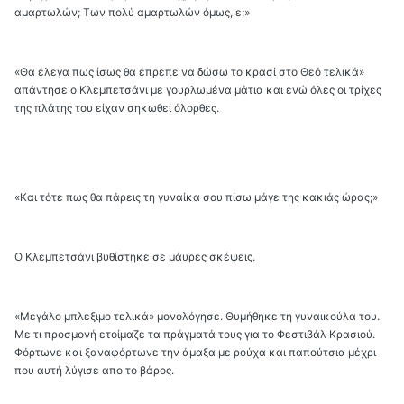
αμαρτωλών; Των πολύ αμαρτωλών όμως, ε;»
«Θα έλεγα πως ίσως θα έπρεπε να δώσω το κρασί στο Θεό τελικά»
απάντησε ο Κλεμπετσάνι με γουρλωμένα μάτια και ενώ όλες οι τρίχες
της πλάτης του είχαν σηκωθεί όλορθες.
«Και τότε πως θα πάρεις τη γυναίκα σου πίσω μάγε της κακιάς ώρας;»
Ο Κλεμπετσάνι βυθίστηκε σε μάυρες σκέψεις.
«Μεγάλο μπλέξιμο τελικά» μονολόγησε. Θυμήθηκε τη γυναικούλα του.
Με τι προσμονή ετοίμαζε τα πράγματά τους για το Φεστιβάλ Κρασιού.
Φόρτωνε και ξαναφόρτωνε την άμαξα με ρούχα και παπούτσια μέχρι
που αυτή λύγισε απο το βάρος.