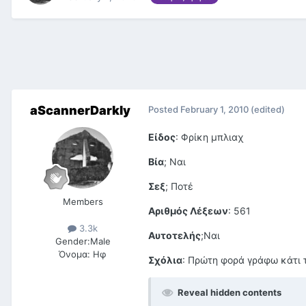
aScannerDarkly
Posted
February 1, 2010
(edited)
Είδος
: Φρίκη μπλιαχ
Βία
; Ναι
Σεξ
; Ποτέ
Members
Αριθμός Λέξεων
: 561
3.3k
Αυτοτελής
;Ναι
Gender:
Male
Όνομα:
Ηφ
Σχόλια
: Πρώτη φορά γράφω κάτι τ
Reveal hidden contents