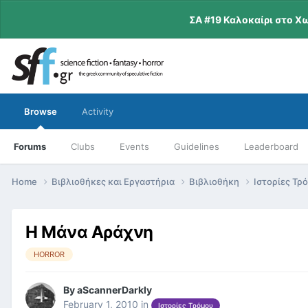
ΣΑ #19 Καλοκαίρι στο Χ
Browse
Activity
Forums
Clubs
Events
Guidelines
Leaderboard
Home
Βιβλιοθήκες και Εργαστήρια
Βιβλιοθήκη
Ιστορίες Τρ
Η Μάνα Αράχνη
HORROR
By
aScannerDarkly
February 1, 2010
in
Ιστορίες Τρόμου