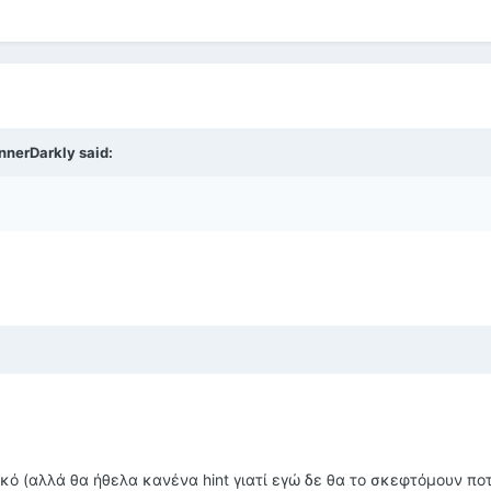
nnerDarkly said:
ικό (αλλά θα ήθελα κανένα hint γιατί εγώ δε θα το σκεφτόμουν πο