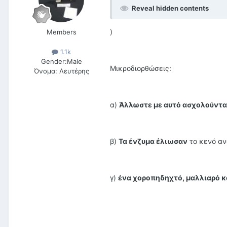
Reveal hidden contents
)
Members
1.1k
Gender:
Male
Μικροδιορθώσεις:
Όνομα:
Λευτέρης
α)
Άλλωστε με αυτό ασχολούντ
β)
Τα ένζυμα έλιωσαν
το κενό αν
γ)
ένα χοροπηδηχτό, μαλλιαρό κ