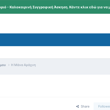
ωριό - Καλοκαιρινή Συγγραφική Άσκηση. Κάντε κλικ εδώ για να 
όμου
Η Μάνα Αράχνη
Share
Followe