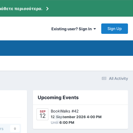
μάθετε περισσότερα.
Sign Up
Existing user? Sign In
All Activity
Upcoming Events
BookWalks #42
SEP
12
0
12 September 2026 4:00 PM
Until
6:00 PM
rs
0