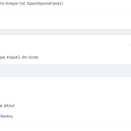
 το όνομα της πρωταγωνίστριας)
ώς κόμικ), ότι είναι
ι άλλο!
Darkly