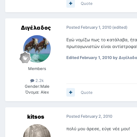
Quote
Διγέλαδος
Posted
February 1, 2010
(edited)
Εγώ νομίζω πως το κατάλαβα, ήταν 
πρωταγωνιστών είναι αντίστροφα! 
Edited
February 1, 2010
by Διγέλαδ
Members
2.2k
Gender:
Male
Όνομα:
Alex
Quote
kitsos
Posted
February 2, 2010
πολύ μου άρεσε, εύγε νέε μου!