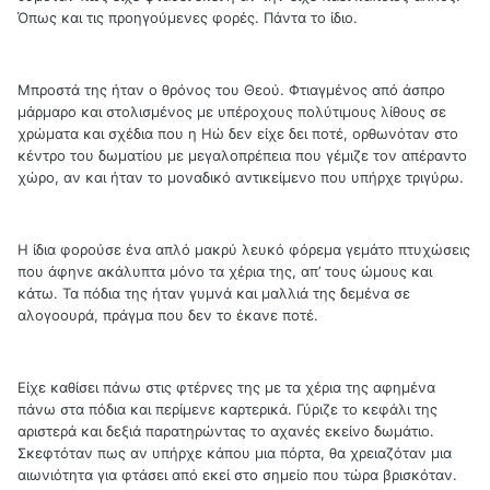
Όπως και τις προηγούμενες φορές. Πάντα το ίδιο.
Μπροστά της ήταν ο θρόνος του Θεού. Φτιαγμένος από άσπρο
μάρμαρο και στολισμένος με υπέροχους πολύτιμους λίθους σε
χρώματα και σχέδια που η Ηώ δεν είχε δει ποτέ, ορθωνόταν στο
κέντρο του δωματίου με μεγαλοπρέπεια που γέμιζε τον απέραντο
χώρο, αν και ήταν το μοναδικό αντικείμενο που υπήρχε τριγύρω.
Η ίδια φορούσε ένα απλό μακρύ λευκό φόρεμα γεμάτο πτυχώσεις
που άφηνε ακάλυπτα μόνο τα χέρια της, απ’ τους ώμους και
κάτω. Τα πόδια της ήταν γυμνά και μαλλιά της δεμένα σε
αλογοουρά, πράγμα που δεν το έκανε ποτέ.
Είχε καθίσει πάνω στις φτέρνες της με τα χέρια της αφημένα
πάνω στα πόδια και περίμενε καρτερικά. Γύριζε το κεφάλι της
αριστερά και δεξιά παρατηρώντας το αχανές εκείνο δωμάτιο.
Σκεφτόταν πως αν υπήρχε κάπου μια πόρτα, θα χρειαζόταν μια
αιωνιότητα για φτάσει από εκεί στο σημείο που τώρα βρισκόταν.