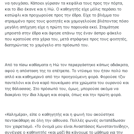
να ησυχάσει. Κάποιοι γύρισαν τα κεφάλια τους προς την πόρτα,
και το ίδιο έκανε και η Ηώ. Ο καθηγητής είχε μόλις περάσει το
κατώφλι και προχωρούσε προς την έδρα. Είχε το βλέμμα του
στραμμένο προς τους φοιτητές και χαμογελούσε βλέποντας πόσο
μεγάλη απήχηση είχε η πρώτη του παρουσία εκεί. Σταμάτησε
μπροστά στην έδρα και άφησε επάνω της έναν άσπρο φάκελο
που κρατούσε στα χέρια του, μετά στράφηκε προς τους φοιτητές,
διατηρώντας το χαμόγελο στο πρόσωπό του.
Από τα πίσω καθίσματα η Ηώ τον περιεργάστηκε κάπως αδιάκριτα,
αφού η απόσταση της το επέτρεπε. Το ντύσιμο του ήταν πολύ πιο
απλό και καθημερινό από την προηγούμενη φορά. Φορούσε τζιν
παντελόνι και ένα καρό πουκάμισο στα χρώματα του ουρανού και
της θάλασσας. Στο πρόσωπό του, όμως, μπορούσε ακόμα να
διακρίνει την ίδια λάμψη και σοφία, όπως και την πρώτη φορά.
«Καλημέρα», είπε ο καθηγητής και η φωνή του ακούστηκε
πεντακάθαρη σε όλη την αίθουσα. Πολλές φωνές ανταπέδωσαν
τον χαιρετισμό. «Το όνομά μου είναι Αναστάσιος Κωνσταντινίδης»,
συνέχισε ο καθηγητής «και μαζί θα κάνουμε το μάθημα για την