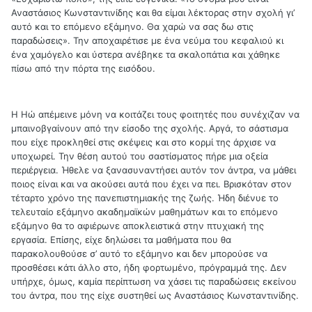
Αναστάσιος Κωνσταντινίδης και θα είμαι λέκτορας στην σχολή γι’
αυτό και το επόμενο εξάμηνο. Θα χαρώ να σας δω στις
παραδώσεις». Την αποχαιρέτισε με ένα νεύμα του κεφαλιού κι
ένα χαμόγελο και ύστερα ανέβηκε τα σκαλοπάτια και χάθηκε
πίσω από την πόρτα της εισόδου.
Η Ηώ απέμεινε μόνη να κοιτάζει τους φοιτητές που συνέχιζαν να
μπαινοβγαίνουν από την είσοδο της σχολής. Αργά, το σάστισμα
που είχε προκληθεί στις σκέψεις και στο κορμί της άρχισε να
υποχωρεί. Την θέση αυτού του σαστίσματος πήρε μια οξεία
περιέργεια. Ήθελε να ξανασυναντήσει αυτόν τον άντρα, να μάθει
ποιος είναι και να ακούσει αυτά που έχει να πει. Βρισκόταν στον
τέταρτο χρόνο της πανεπιστημιακής της ζωής. Ήδη διένυε το
τελευταίο εξάμηνο ακαδημαϊκών μαθημάτων και το επόμενο
εξάμηνο θα το αφιέρωνε αποκλειστικά στην πτυχιακή της
εργασία. Επίσης, είχε δηλώσει τα μαθήματα που θα
παρακολουθούσε σ’ αυτό το εξάμηνο και δεν μπορούσε να
προσθέσει κάτι άλλο στο, ήδη φορτωμένο, πρόγραμμά της. Δεν
υπήρχε, όμως, καμία περίπτωση να χάσει τις παραδώσεις εκείνου
του άντρα, που της είχε συστηθεί ως Αναστάσιος Κωνσταντινίδης.