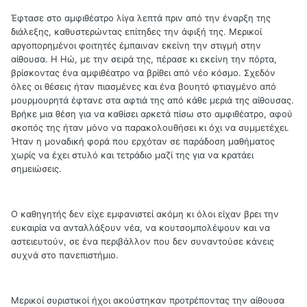
Έφτασε στο αμφιθέατρο λίγα λεπτά πριν από την έναρξη της
διάλεξης, καθυστερώντας επίτηδες την άφιξή της. Μερικοί
αργοπορημένοι φοιτητές έμπαιναν εκείνη την στιγμή στην
αίθουσα. Η Ηώ, με την σειρά της, πέρασε κι εκείνη την πόρτα,
βρίσκοντας ένα αμφιθέατρο να βρίθει από νέο κόσμο. Σχεδόν
όλες οι θέσεις ήταν πιασμένες και ένα βουητό φτιαγμένο από
μουρμουρητά έφτανε στα αφτιά της από κάθε μεριά της αίθουσας.
Βρήκε μια θέση για να καθίσει αρκετά πίσω στο αμφιθέατρο, αφού
σκοπός της ήταν μόνο να παρακολουθήσει κι όχι να συμμετέχει.
Ήταν η μοναδική φορά που ερχόταν σε παράδοση μαθήματος
χωρίς να έχει στυλό και τετράδιο μαζί της για να κρατάει
σημειώσεις.
Ο καθηγητής δεν είχε εμφανιστεί ακόμη κι όλοι είχαν βρει την
ευκαιρία να ανταλλάξουν νέα, να κουτσομπολέψουν και να
αστειευτούν, σε ένα περιβάλλον που δεν συναντούσε κάνεις
συχνά στο πανεπιστήμιο.
Μερικοί συριστικοί ήχοι ακούστηκαν προτρέποντας την αίθουσα