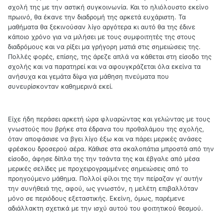
σχολή της με την αστική συγκοινωνία. Και το ηλιόλουστο εκείνο
πρωινό, θα έκανε την διαδρομή της αρκετά ευχάριστη. Τα
μαθήματα θα ξεκινούσαν λίγο αργότερα κι αυτό θα της έδινε
κάποιο χρόνο για να μιλήσει με τους συμφοιτητές της στους
διαδρόμους και να ρίξει μα γρήγορη ματιά στις σημειώσεις της.
Πολλές φορές, επίσης, της άρεζε απλά να κάθεται στη είσοδο της
σχολής και να παρατηρεί και να αφουγκράζεται όλα εκείνα τα
ανήσυχα και γεμάτα δίψα για μάθηση πνεύματα που
συνευρίσκονταν καθημερινά εκεί.
Είχε ήδη περάσει αρκετή ώρα φλυαρώντας και γελώντας με τους
γνωστούς που βρήκε στα έδρανα του προθαλάμου της σχολής,
όταν αποφάσισε να βγει λίγο έξω και να πάρει μερικές ανάσες
φρέσκου δροσερού αέρα. Κάθισε στα σκαλοπάτια μπροστά από την
είσοδο, άφησε δίπλα της την τσάντα της και έβγαλε από μέσα
μερικές σελίδες με προχειρογραμμένες σημειώσεις από το
προηγούμενο μάθημα. Πολλοί φίλοι της την πείραζαν γι’ αυτήν
την συνήθειά της, αφού, ως γνωστόν, η μελέτη επιβαλλόταν
μόνο σε περιόδους εξεταστικής. Εκείνη, όμως, παρέμενε
αδιάλλακτη σχετικά με την ισχύ αυτού του φοιτητικού θεσμού.