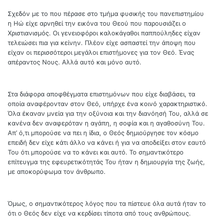
Σχεδόν με το που πέρασε στο τμήμα φυσικής του πανεπιστημίου
η Ηώ είχε αρνηθεί την εικόνα του Θεού που παρουσιάζει ο
Χριστιανισμός. Οι γενειοφόροι καλοκάγαθοι παππούληδες είχαν
τελειώσει πια για κείνην. Πλέον είχε ασπαστεί την άποψη που
είχαν οι περισσότεροι μεγάλοι επιστήμονες για τον Θεό. Ένας
απέραντος Νους. Αλλά αυτό και μόνο αυτό.
Στα διάφορα αποφθέγματα επιστημόνων που είχε διαβάσει, τα
οποία αναφέρονταν στον Θεό, υπήρχε ένα κοινό χαρακτηριστικό.
Όλα έκαναν μνεία για την οξύνοια και την διανόησή Του, αλλά σε
κανένα δεν αναφερόταν η αγάπη, η σοφία και η αγαθοσύνη Του.
Απ’ ό,τι μπορούσε να πει η ίδια, ο Θεός δημιούργησε τον κόσμο
επειδή δεν είχε κάτι άλλο να κάνει ή για να αποδείξει στον εαυτό
Του ότι μπορούσε να το κάνει και αυτό. Το σημαντικότερο
επίτευγμα της εφευρετικότητάς Του ήταν η δημιουργία της ζωής,
με αποκορύφωμα τον άνθρωπο.
Όμως, ο σημαντικότερος λόγος που τα πίστευε όλα αυτά ήταν το
ότι ο Θεός δεν είχε να κερδίσει τίποτα από τους ανθρώπους.