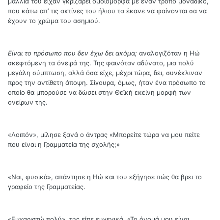
μαλλιά του είχαν γκριζάρει ομοιόμορφα με έναν τρόπο μοναδικό,
που κάτω απ’ τις ακτίνες του ήλιου τα έκανε να φαίνονται σα να
έχουν το χρώμα του ασημιού.
Είναι το πρόσωπο που δεν έχω δει ακόμα;
αναλογιζόταν η Ηώ
σκεφτόμενη τα όνειρά της. Της φαινόταν αδύνατο, μια πολύ
μεγάλη σύμπτωση, αλλά όσα είχε, μέχρι τώρα, δει, συνέκλιναν
προς την αντίθετη άποψη. Σίγουρα, όμως, ήταν ένα πρόσωπο το
οποίο θα μπορούσε να δώσει στην Θεϊκή εκείνη μορφή των
ονείρων της.
«Λοιπόν», μίλησε ξανά ο άντρας «Μπορείτε τώρα να μου πείτε
που είναι η Γραμματεία της σχολής;»
«Ναι, φυσικά», απάντησε η Ηώ και του εξήγησε πώς θα βρει το
γραφείο της Γραμματείας.
«Ευχαριστώ πολύ», της είπε ευγενικά. «Το όνομά μου είναι