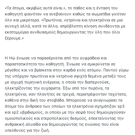
«Τα άτομα, ακριβώς αυτά είναι.», το πάθος και η ένταση του
καθηγητή φαινόταν να ανεβαίνουν καθώς τα σωματίδια γινόταν
όλο και μικρότερα. «Πρωτόνια, νετρόνια και ηλεκτρόνια σε μια
συνεχή αλλά, κατά τα άλλα, απρόβλεπτη κίνηση συνδέονται με
εκατομμύρια συνδυασμούς δημιουργώντας την ύλη που όλοι
ξέρουμε.»
Η Ηώ ένιωσε να παρασέρνεται από την ευφράδεια και
παραστατικότητα του καθηγητή. Ένιωσε να σμικρύνεται σε
μέγεθος και να βρίσκεται στην καρδιά ενός ατόμου. Παντού γύρω
της υπήρχαν πρωτόνια και νετρόνια σφιχτά δεμένα μεταξύ τους
με ισχυρή πυρηνική ενέργεια, η οποία την διαπερνούσε,
ηλεκτρίζοντας την ευχάριστα. Έξω από τον πυρήνα, τα
ηλεκτρόνια, σαν πλανήτες σε τροχιά, περιστρέφονταν ταχύτατα,
καθένα στην δική του στοιβάδα. Μπορούσε να αναγνωρίσει τα
άτομα του άνθρακα των οποίων τα ηλεκτρόνια σχημάτιζαν sp3
και sp2 υβριδισμούς, οι οποίοι με την σειρά τους δημιουργούσαν
ομοιοπολικούς και ετεροπολικούς δεσμούς, επεκτείνοντας την
ανθρακική αλυσίδα και δημιουργώντας τις ενώσεις που είναι
υπεύθυνες για την ζωή.