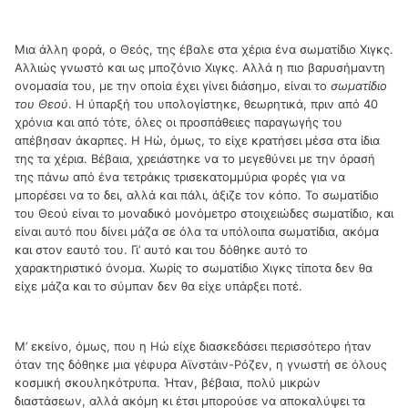
Μια άλλη φορά, ο Θεός, της έβαλε στα χέρια ένα σωματίδιο Χιγκς.
Αλλιώς γνωστό και ως μποζόνιο Χιγκς. Αλλά η πιο βαρυσήμαντη
ονομασία του, με την οποία έχει γίνει διάσημο, είναι το
σωματίδιο
του Θεού
. Η ύπαρξή του υπολογίστηκε, θεωρητικά, πριν από 40
χρόνια και από τότε, όλες οι προσπάθειες παραγωγής του
απέβησαν άκαρπες. Η Ηώ, όμως, το είχε κρατήσει μέσα στα ίδια
της τα χέρια. Βέβαια, χρειάστηκε να το μεγεθύνει με την όρασή
της πάνω από ένα τετράκις τρισεκατομμύρια φορές για να
μπορέσει να το δει, αλλά και πάλι, άξιζε τον κόπο. Το σωματίδιο
του Θεού είναι το μοναδικό μονόμετρο στοιχειώδες σωματίδιο, και
είναι αυτό που δίνει μάζα σε όλα τα υπόλοιπα σωματίδια, ακόμα
και στον εαυτό του. Γι’ αυτό και του δόθηκε αυτό το
χαρακτηριστικό όνομα. Χωρίς το σωματίδιο Χιγκς τίποτα δεν θα
είχε μάζα και το σύμπαν δεν θα είχε υπάρξει ποτέ.
Μ’ εκείνο, όμως, που η Ηώ είχε διασκεδάσει περισσότερο ήταν
όταν της δόθηκε μια γέφυρα Αϊνστάιν-Ρόζεν, η γνωστή σε όλους
κοσμική σκουληκότρυπα. Ήταν, βέβαια, πολύ μικρών
διαστάσεων, αλλά ακόμη κι έτσι μπορούσε να αποκαλύψει τα