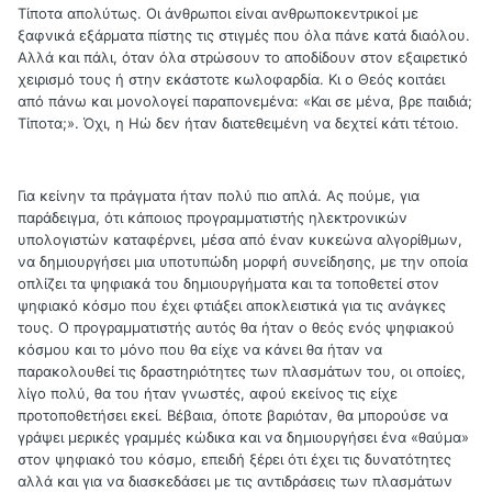
Τίποτα απολύτως. Οι άνθρωποι είναι ανθρωποκεντρικοί με
ξαφνικά εξάρματα πίστης τις στιγμές που όλα πάνε κατά διαόλου.
Αλλά και πάλι, όταν όλα στρώσουν το αποδίδουν στον εξαιρετικό
χειρισμό τους ή στην εκάστοτε κωλοφαρδία. Κι ο Θεός κοιτάει
από πάνω και μονολογεί παραπονεμένα: «Και σε μένα, βρε παιδιά;
Τίποτα;». Όχι, η Ηώ δεν ήταν διατεθειμένη να δεχτεί κάτι τέτοιο.
Για κείνην τα πράγματα ήταν πολύ πιο απλά. Ας πούμε, για
παράδειγμα, ότι κάποιος προγραμματιστής ηλεκτρονικών
υπολογιστών καταφέρνει, μέσα από έναν κυκεώνα αλγορίθμων,
να δημιουργήσει μια υποτυπώδη μορφή συνείδησης, με την οποία
οπλίζει τα ψηφιακά του δημιουργήματα και τα τοποθετεί στον
ψηφιακό κόσμο που έχει φτιάξει αποκλειστικά για τις ανάγκες
τους. Ο προγραμματιστής αυτός θα ήταν ο θεός ενός ψηφιακού
κόσμου και το μόνο που θα είχε να κάνει θα ήταν να
παρακολουθεί τις δραστηριότητες των πλασμάτων του, οι οποίες,
λίγο πολύ, θα του ήταν γνωστές, αφού εκείνος τις είχε
προτοποθετήσει εκεί. Βέβαια, όποτε βαριόταν, θα μπορούσε να
γράψει μερικές γραμμές κώδικα και να δημιουργήσει ένα «θαύμα»
στον ψηφιακό του κόσμο, επειδή ξέρει ότι έχει τις δυνατότητες
αλλά και για να διασκεδάσει με τις αντιδράσεις των πλασμάτων