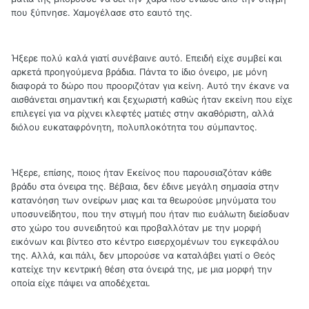
που ξύπνησε. Χαμογέλασε στο εαυτό της.
Ήξερε πολύ καλά γιατί συνέβαινε αυτό. Επειδή είχε συμβεί και
αρκετά προηγούμενα βράδια. Πάντα το ίδιο όνειρο, με μόνη
διαφορά το δώρο που προοριζόταν για κείνη. Αυτό την έκανε να
αισθάνεται σημαντική και ξεχωριστή καθώς ήταν εκείνη που είχε
επιλεγεί για να ρίχνει κλεφτές ματιές στην ακαθόριστη, αλλά
διόλου ευκαταφρόνητη, πολυπλοκότητα του σύμπαντος.
Ήξερε, επίσης, ποιος ήταν Εκείνος που παρουσιαζόταν κάθε
βράδυ στα όνειρα της. Βέβαια, δεν έδινε μεγάλη σημασία στην
κατανόηση των ονείρων μιας και τα θεωρούσε μηνύματα του
υποσυνείδητου, που την στιγμή που ήταν πιο ευάλωτη διείσδυαν
στο χώρο του συνειδητού και προβαλλόταν με την μορφή
εικόνων και βίντεο στο κέντρο εισερχομένων του εγκεφάλου
της. Αλλά, και πάλι, δεν μπορούσε να καταλάβει γιατί ο Θεός
κατείχε την κεντρική θέση στα όνειρά της, με μια μορφή την
οποία είχε πάψει να αποδέχεται.