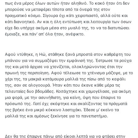
πως ένα μέρος όλων αυτών ήταν αληθινό. Το κακό ήταν ότι δεν
μπορούσε να μεταφέρει τίποτα από τα όνειρά της στον
πραγματικό κόσμο. Σίγουρα όχι κάτι χειροπιαστό, αλλά ούτε και
κάτι διανοητικό. Αν και η όλη εντύπωση και λειτουργία των όσων
είχε δει υπήρχε ακόμα μέσα στο μυαλό της, το να τα διατυπώσει
έμοιαζε, και πάν’ απ’ όλα ήταν, ανέφικτο.
Αφού ντύθηκε, η Ηώ, στάθηκε ξανά μπροστά στον καθρέφτη του
μπάνιου για να συμμαζέψει την εμφάνισή της. Έστρωσε τα ρούχα
της και μετά άρχισε να χτενίζεται, ολοκληρώνοντας έτσι την
πρωινή της περιποίηση. Αφού τέλειωσε το χτένισμα μάζεψε, με το
χέρι της, τα μακριά κατάμαυρα μαλλιά της πίσω από το κεφάλι
της, σαν σε αλογοουρά. Ήταν κάτι που έκανε κάθε μέρα τις
τελευταίες δυο βδομάδες. Κοιτάχτηκε και χαμογέλασε, για ακόμη
μια φορά, με την ασυνήθιστη, για κείνη, όψη που έπαιρνε το
πρόσωπό της.
Γιατί όχι;
σκέφτηκε και σκαλίζοντας τα πράγματά
της βρήκε ένα μικρό κόκκινο λαστιχάκι. Έδεσε μ’ εκείνο τα
μαλλιά της και αμέσως ξεκίνησε για το πανεπιστήμιο.
Δεν θα της έπαιρνε πάνω από είκοσι λεπτά για να φτάσει στην