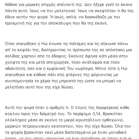
Κάθισε για μερικές στιγμές απέναντί της. Δεν ήξερε γιατί το έκανε
πάντα αυτό. Ίσως να την μελετούσε. Ίσως να σκεφτόταν τι θα της
έδινε αυτήν την φορά. Ή ίσως, απλά, να διασκέδαζε με την
προσμονή της για την αποκάλυψη που θα της έκανε.
Όταν σηκώθηκε η Ηώ ένωσε τις παλάμες και τις σήκωσε πάνω
απ’ το κεφάλι της, διατηρώντας το πρόσωπο της σε απόσταση μια
σελίδας χαρτιού από το έδαφος. Εκείνος άφησε κάτι μέσα στην
χούφτα της και μετά αποχώρησε, τόσο ανάλαφρα και τόσο
αδιανόητα, όσο και η εμφάνισή Του νωρίτερα. Μόνο τότε η Ηώ
σηκώθηκε και κάθισε πάλι στις φτέρνες της φέρνοντας με
ανυπομονησία τα χέρια της μπροστά της ώστε να μπορεί να
μελετήσει αυτό που της είχε δώσει.
Αυτή την φορά ήταν ο αριθμός π. Ο λόγος της περιφέρειας κάθε
κύκλου προς την διάμετρό του. Το περίφημο 3,14. Βρισκόταν
ολόκληρος μέσα σε εκείνο το μικρό κρυστάλλινο ορθογώνιο,
μερικών τετραγωνικών εκατοστών, που της είχε δώσει. Όλα του
τα ψηφία βρισκόταν εκεί μέσα διατεταγμένα με έναν μοναδικό
τρόπο, με τον οποίο μπορούσε να έχει πρόσβαση σε όποιο τμήμα