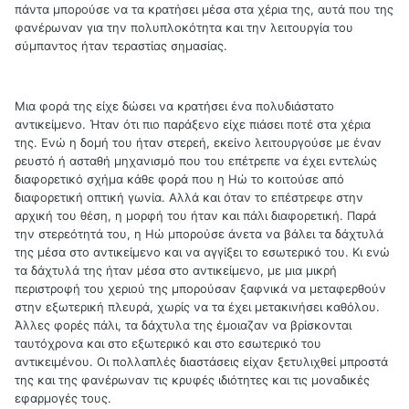
πάντα μπορούσε να τα κρατήσει μέσα στα χέρια της, αυτά που της
φανέρωναν για την πολυπλοκότητα και την λειτουργία του
σύμπαντος ήταν τεραστίας σημασίας.
Μια φορά της είχε δώσει να κρατήσει ένα πολυδιάστατο
αντικείμενο. Ήταν ότι πιο παράξενο είχε πιάσει ποτέ στα χέρια
της. Ενώ η δομή του ήταν στερεή, εκείνο λειτουργούσε με έναν
ρευστό ή ασταθή μηχανισμό που του επέτρεπε να έχει εντελώς
διαφορετικό σχήμα κάθε φορά που η Ηώ το κοιτούσε από
διαφορετική οπτική γωνία. Αλλά και όταν το επέστρεφε στην
αρχική του θέση, η μορφή του ήταν και πάλι διαφορετική. Παρά
την στερεότητά του, η Ηώ μπορούσε άνετα να βάλει τα δάχτυλά
της μέσα στο αντικείμενο και να αγγίξει το εσωτερικό του. Κι ενώ
τα δάχτυλά της ήταν μέσα στο αντικείμενο, με μια μικρή
περιστροφή του χεριού της μπορούσαν ξαφνικά να μεταφερθούν
στην εξωτερική πλευρά, χωρίς να τα έχει μετακινήσει καθόλου.
Άλλες φορές πάλι, τα δάχτυλα της έμοιαζαν να βρίσκονται
ταυτόχρονα και στο εξωτερικό και στο εσωτερικό του
αντικειμένου. Οι πολλαπλές διαστάσεις είχαν ξετυλιχθεί μπροστά
της και της φανέρωναν τις κρυφές ιδιότητες και τις μοναδικές
εφαρμογές τους.