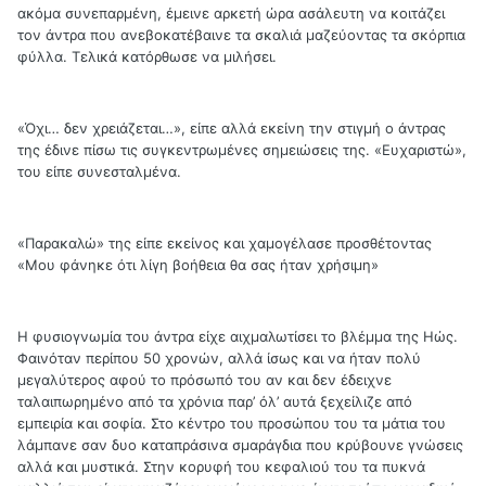
ακόμα συνεπαρμένη, έμεινε αρκετή ώρα ασάλευτη να κοιτάζει
τον άντρα που ανεβοκατέβαινε τα σκαλιά μαζεύοντας τα σκόρπια
φύλλα. Τελικά κατόρθωσε να μιλήσει.
«Όχι… δεν χρειάζεται…», είπε αλλά εκείνη την στιγμή ο άντρας
της έδινε πίσω τις συγκεντρωμένες σημειώσεις της. «Ευχαριστώ»,
του είπε συνεσταλμένα.
«Παρακαλώ» της είπε εκείνος και χαμογέλασε προσθέτοντας
«Μου φάνηκε ότι λίγη βοήθεια θα σας ήταν χρήσιμη»
Η φυσιογνωμία του άντρα είχε αιχμαλωτίσει το βλέμμα της Ηώς.
Φαινόταν περίπου 50 χρονών, αλλά ίσως και να ήταν πολύ
μεγαλύτερος αφού το πρόσωπό του αν και δεν έδειχνε
ταλαιπωρημένο από τα χρόνια παρ’ όλ’ αυτά ξεχείλιζε από
εμπειρία και σοφία. Στο κέντρο του προσώπου του τα μάτια του
λάμπανε σαν δυο καταπράσινα σμαράγδια που κρύβουνε γνώσεις
αλλά και μυστικά. Στην κορυφή του κεφαλιού του τα πυκνά