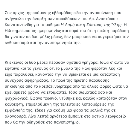
Στις αρχές της επόμενης εβδομάδας είδε την ανακοίνωση που
ανήγγειλε την έναρξη των παραδόσεων του Δρ. Αναστάσιου
Κωνσταντινίδη για το μάθημα
Η Δομή και η Σύσταση της Ύλης
. Η
Ηώ σημείωσε τις ημερομηνίες και παρά του ότι η πρώτη παράδοση
θα γινόταν σε δυο μόλις μέρες, δεν μπορούσε να συγκρατήσει τον
ενθουσιασμό και την ανυπομονησία της.
Κι εκείνες οι δυο μέρες πέρασαν σχετικά γρήγορα. Ίσως σ’ αυτό να
έφταιγε και το γεγονός ότι το μυαλό της Ηώς φερόταν λες και
είχε παραλύσει, κάνοντάς την να βρίσκεται σε μια κατάσταση
συνεχούς αφηρημάδας. Το πρωί της πρώτης παράδοσης
σηκώθηκε από το κρεβάτι νωρίτερα από τις άλλες φορές ώστε να
έχει αρκετό χρόνο να ετοιμαστεί. Τόσο σωματικά όσο και
ψυχολογικά. Έφαγε πρωινό, ντύθηκε και καθώς κοιταζόταν στον
καθρέφτη, επιμελούμενη της τελευταίες λεπτομέρειες της
εμφάνισής της, έδεσε για ακόμη μια φορά τα μαλλιά της σε
αλογοουρά. Λίγα λεπτά αργότερα έμπαινε στο αστικό λεωφορείο
που θα την οδηγούσε στο πανεπιστήμιο.