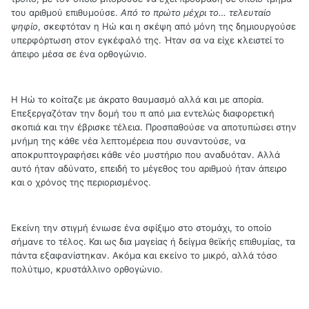
του αριθμού επιθυμούσε.
Από το πρώτο μέχρι το… τελευταίο
ψηφίο
, σκεφτόταν η Ηώ και η σκέψη από μόνη της δημιουργούσε
υπερφόρτωση στον εγκέφαλό της. Ήταν σα να είχε κλειστεί το
άπειρο μέσα σε ένα ορθογώνιο.
Η Ηώ το κοίταζε με άκρατο θαυμασμό αλλά και με απορία.
Επεξεργαζόταν την δομή του π από μια εντελώς διαφορετική
σκοπιά και την έβρισκε τέλεια. Προσπαθούσε να αποτυπώσει στην
μνήμη της κάθε νέα λεπτομέρεια που συναντούσε, να
αποκρυπτογραφήσει κάθε νέο μυστήριο που αναδυόταν. Αλλά
αυτό ήταν αδύνατο, επειδή το μέγεθος του αριθμού ήταν άπειρο
και ο χρόνος της περιορισμένος.
Εκείνη την στιγμή ένιωσε ένα σφίξιμο στο στομάχι, το οποίο
σήμανε το τέλος. Και ως δια μαγείας ή δείγμα θεϊκής επιθυμίας, τα
πάντα εξαφανίστηκαν. Ακόμα και εκείνο το μικρό, αλλά τόσο
πολύτιμο, κρυστάλλινο ορθογώνιο.