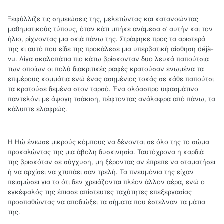
Ξεφύλλιζε τις σημειώσεις της, μελετώντας και κατανοώντας
μαθηματικούς τύπους, όταν κάτι μπήκε ανάμεσα σ’ αυτήν και τον
ήλιο, ρίχνοντας μια σκιά πάνω της. Στράφηκε προς τα αριστερά
της κι αυτό που είδε της προκάλεσε μια υπερβατική αίσθηση déjà-
vu. Λίγα σκαλοπάτια πιο κάτω βρίσκονταν δυο λευκά παπούτσια
των οποίων οι πολύ διακριτικές ραφές κρατούσαν ενωμένα τα
επιμέρους κομμάτια ενώ ένας ασημένιος τοκάς σε κάθε παπούτσι
τα κρατούσε δεμένα στον ταρσό. Ένα ολόασπρο υφασμάτινο
παντελόνι με άψογη τσάκιση, πέφτοντας ανάλαφρα από πάνω, τα
κάλυπτε ελαφρώς.
Η Ηώ ένιωσε μικρούς κόμπους να δένονται σε όλο της το σώμα
προκαλώντας της μια άβολη δυσκινησία. Ταυτόχρονα η καρδιά
της βρισκόταν σε σύγχυση, μη ξέροντας αν έπρεπε να σταματήσει
ή να αρχίσει να χτυπάει σαν τρελή. Τα πνευμόνια της είχαν
πεισμώσει για το ότι δεν χρειάζονται πλέον άλλον αέρα, ενώ ο
εγκέφαλός της έπιασε απίστευτες ταχύτητες επεξεργασίας
προσπαθώντας να αποδιώξει τα σήματα που έστελναν τα μάτια
της.