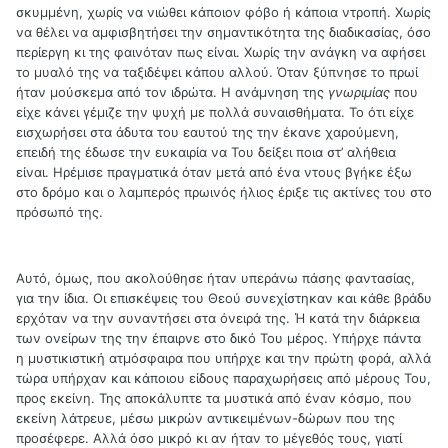
σκυμμένη, χωρίς να νιώθει κάποιον φόβο ή κάποια ντροπή. Χωρίς
να θέλει να αμφισβητήσει την σημαντικότητα της διαδικασίας, όσο
περίεργη κι της φαινόταν πως είναι. Χωρίς την ανάγκη να αφήσει
το μυαλό της να ταξιδέψει κάπου αλλού. Όταν ξύπνησε το πρωί
ήταν μούσκεμα από τον ιδρώτα. Η ανάμνηση της
γνωριμίας
που
είχε κάνει γέμιζε την ψυχή με πολλά συναισθήματα. Το ότι είχε
εισχωρήσει στα άδυτα του εαυτού της την έκανε χαρούμενη,
επειδή της έδωσε την ευκαιρία να Του δείξει ποια στ’ αλήθεια
είναι. Ηρέμισε πραγματικά όταν μετά από ένα ντους βγήκε έξω
στο δρόμο και ο λαμπερός πρωινός ήλιος έριξε τις ακτίνες του στο
πρόσωπό της.
Αυτό, όμως, που ακολούθησε ήταν υπεράνω πάσης φαντασίας,
για την ίδια. Οι επισκέψεις του Θεού συνεχίστηκαν και κάθε βράδυ
ερχόταν να την συναντήσει στα όνειρά της. Ή κατά την διάρκεια
των ονείρων της την έπαιρνε στο δικό Του μέρος. Υπήρχε πάντα
η μυστικιστική ατμόσφαιρα που υπήρχε και την πρώτη φορά, αλλά
τώρα υπήρχαν και κάποιου είδους παραχωρήσεις από μέρους Του,
προς εκείνη. Της αποκάλυπτε τα μυστικά από έναν κόσμο, που
εκείνη λάτρευε, μέσω μικρών αντικειμένων-δώρων που της
προσέφερε. Αλλά όσο μικρό κι αν ήταν το μέγεθός τους, γιατί