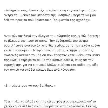
«Καλημέρα σας, δεσποινίς», ακούστηκε η ευγενική φωνή του
άντρα που βρισκόταν μπροστά της. «Μήπως μπορείτε να μου
δείξετε προς τα πού βρίσκεται η Γραμματεία της σχολής;»
Ανακτώντας ξανά τον έλεγχο του σώματός της, η Ηώ, έστρεψε
το βλέμμα της προς τα πάνω. Την ενδυμασία του άντρα
συμπλήρωνε ένα σακάκι στο ίδιο χρώμα με το παντελόνι κι ένα
γκρίζο πουκάμισο. Το πρόσωπό του ήταν κρυμμένο από τις
φωτεινές ακτίνες του ήλιου που έπεφταν κατευθείαν στα μάτια
της Ηώς. Έστρεψε το σώμα της κάπως αδέξια, ίσως απ’ την
ταραχή της, για να σηκωθεί. Μόλις στάθηκε στα πόδια της είδε
τον άντρα να σκύβει κάπως βιαστικά λέγοντας:
«Επιτρέψτε μου να σας βοηθήσω»
Τότε η Ηώ κατάλαβε ότι της είχαν φύγει οι σημειώσεις απ’ τα
χέρια και οι σελίδες είχαν σκορπιστεί στα σκαλοπάτια. Εκείνη,