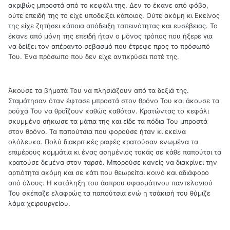
ακριβώς μπροστά από το κεφάλι της. Δεν το έκανε από φόβο,
ούτε επειδή της το είχε υποδείξει κάποιος. Ούτε ακόμη κι Εκείνος
της είχε ζητήσει κάποια απόδειξη ταπεινότητας και ευσέβειας. Το
έκανε από μόνη της επειδή ήταν ο μόνος τρόπος που ήξερε για
να δείξει τον απέραντο σεβασμό που έτρεφε προς το πρόσωπό
Του. Ένα πρόσωπο που δεν είχε αντικρύσει ποτέ της.
Άκουσε τα βήματά Του να πλησιάζουν από τα δεξιά της.
Σταμάτησαν όταν έφτασε μπροστά στον θρόνο Του και άκουσε τα
ρούχα Του να θροΐζουν καθώς καθόταν. Κρατώντας το κεφάλι
σκυμμένο σήκωσε τα μάτια της και είδε τα πόδια Του μπροστά
στον θρόνο. Τα παπούτσια που φορούσε ήταν κι εκείνα
ολόλευκα. Πολύ διακριτικές ραφές κρατούσαν ενωμένα τα
επιμέρους κομμάτια κι ένας ασημένιος τοκάς σε κάθε παπούτσι τα
κρατούσε δεμένα στον ταρσό. Μπορούσε κανείς να διακρίνει την
αρτιότητα ακόμη και σε κάτι που θεωρείται κοινό και αδιάφορο
από όλους. Η κατάληξη του άσπρου υφασμάτινου παντελονιού
Του σκέπαζε ελαφρώς τα παπούτσια ενώ η τσάκισή του θύμιζε
λάμα χειρουργείου.