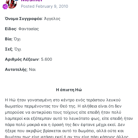
Posted
February 9, 2010
Όνομα Συγγραφέα
: Άγγελος
Είδος
: Φαντασίας
Βία
; Όχι
Σεξ
; Όχι
Αριθμός Λέξεων
: 5.600
Αυτοτελής
; Ναι
Η άπιστη Ηώ
Η Ηώ ήταν γονατισμένη στο κέντρο ενός τεράστιου λευκού
δωματίου περιμένοντας τον Θεό της. Η αλήθεια είναι ότι δεν
μπορούσε να αντικρύσει τους τοίχους είτε επειδή ήταν πολύ
λαμπεροί και εξέπεμπαν αυτό το λευκότατο φως, είτε επειδή ήταν
πάρα πολύ μακριά και η όρασή της δεν έφτανε μέχρι εκεί. Δεν
ήξερε που ακριβώς βρίσκεται αυτό το δωμάτιο, αλλά ούτε και
θυμόταν πως είχε φτάσει εκεί ή αν την είχε πάει κάποιος άλλος.