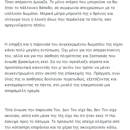
Τόσο απέραντο έμοιαζε. Το μόνο στέρεο που μπορούσε να δει
ήταν το πάλλευκο δάπεδο, σε συμφωνία αποχρώσεων με το
υπόλοιπο δωμάτιο. Μερικά μέτρα μπροστά της ο θρόνος και
ολόγυρα τους η λευκή άλως που περιέκλειε τα πάντα, σαν
αραχνοΰφαντο πέπλο.
Η ύπαρξη και η παρουσία του συγκεκριμένου δωματίου της είχαν
κάνει πολύ μεγάλη εντύπωση. Όχι μόνο για την απεραντοσύνη
του, αλλά και για την αίσθηση πληρότητας και ζεστασιάς που
ένιωθε βρισκόμενη εκεί. Σα να την αγκάλιαζε αόρατα και
προστατευτικά κάνοντάς την μ’ αυτόν τον τρόπο να μένει
συγκεντρωμένη στον σκοπό της επίσκεψής της. Πράγματι, ενώ
όλες της οι αισθήσεις δούλευαν πυρετωδώς, εξετάζοντας και
καταγράφοντας τα πάντα, στο μυαλό της επικρατούσε μια
απαράμιλλη ηρεμία.
Τότε ένιωσε την παρουσία Του. Δεν Τον είχε δει, δεν Τον είχε
ακούσει, απλά κάτι μέσα της τής είχε πει ότι ήταν εκεί. Η Ηώ
έσκυψε προς το πάτωμα. Το πρόσωπό της απείχε ελάχιστα από
την κάτασπρη επιφάνεια και τα χέρια της ακουμπούσαν κάτω,