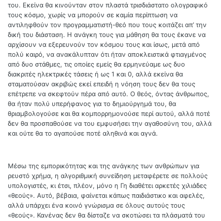
του. Εκείνα θα κινούνταν στον πλαστά τρισδιάστατο ολογραφικό
τους κόσμο, χωρίς να μπορούν σε καμία περίπτωση να
αντιληφθούν τον προγραμματιστή-θεό που τους κοιτάζει απ’ την
δική του διάσταση. Η ανάγκη τους για μάθηση θα τους έκανε να
αρχίσουν να εξερευνούν τον κόσμου τους και ίσως, μετά από
πολύ καιρό, να ανακάλυπταν ότι ήταν αποκλειστικά φτιαγμένος
από δυο στάθμες, τις οποίες εμείς θα ερμηνεύαμε ως δυο
διακριτές ηλεκτρικές τάσεις ή ως 1 και 0, αλλά εκείνα θα
σταματούσαν ακριβώς εκεί επειδή η νόηση τους δεν θα τους
επέτρεπε να σκεφτούν πέρα από αυτό. Ο θεός, όντας άνθρωπος,
θα ήταν πολύ υπερήφανος για το δημιούργημά του, θα
θριαμβολογούσε και θα κομπορρημονούσε περί αυτού, αλλά ποτέ
δεν θα προσπαθούσε να του εμφυσήσει την αγαθοσύνη του, αλλά
και ούτε θα το αγαπούσε ποτέ αληθινά και αγνά.
Μέσω της εμπορικότητας και της ανάγκης των ανθρώπων για
ρευστό χρήμα, η αλγοριθμική συνείδηση μεταφέρετε σε πολλούς
υπολογιστές, κι έτσι, πλέον, μόνο η Γη διαθέτει αρκετές χιλιάδες
«θεούς». Αυτό, βέβαια, φαίνεται κάπως παιδιάστικο και αφελές,
αλλά υπάρχει ένα κοινό γνώρισμα σε όλους αυτούς τους
«θεούς». Κανένας δεν θα δίσταζε να σκοτώσει τα πλάσματά του