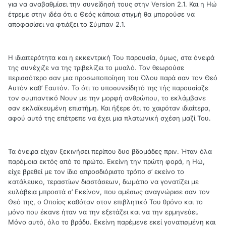
για να αναβαθμίσει την συνείδησή τους στην Version 2.1. Και η Ηώ
έτρεμε στην ιδέα ότι ο Θεός κάποια στιγμή θα μπορούσε να
αποφασίσει να φτιάξει το Σύμπαν 2.1.
Η ιδιαιτερότητα και η εκκεντρική Του παρουσία, όμως, στα όνειρά
της συνέχιζε να της τριβελίζει το μυαλό. Τον θεωρούσε
περισσότερο σαν μια προσωποποίηση του Όλου παρά σαν τον Θεό
Αυτόν καθ’ Εαυτόν. Το ότι το υποσυνείδητό της τής παρουσίαζε
τον συμπαντικό Νουν με την μορφή ανθρώπου, το εκλάμβανε
σαν εκλαϊκευμένη επιστήμη. Και ήξερε ότι το χαιρόταν ιδιαίτερα,
αφού αυτό της επέτρεπε να έχει μια πλατωνική σχέση μαζί Του.
Τα όνειρα είχαν ξεκινήσει περίπου δυο βδομάδες πριν. Ήταν όλα
παρόμοια εκτός από το πρώτο. Εκείνη την πρώτη φορά, η Ηώ,
είχε βρεθεί με τον ίδιο απροσδιόριστο τρόπο σ’ εκείνο το
κατάλευκο, τεραστίων διαστάσεων, δωμάτιο να γονατίζει με
ευλάβεια μπροστά σ’ Εκείνον, που αμέσως αναγνώρισε σαν τον
Θεό της, ο Οποίος καθόταν στον επιβλητικό Του θρόνο και το
μόνο που έκανε ήταν να την εξετάζει και να την ερμηνεύει.
Μόνο αυτό, όλο το βράδυ. Εκείνη παρέμενε εκεί γονατισμένη και