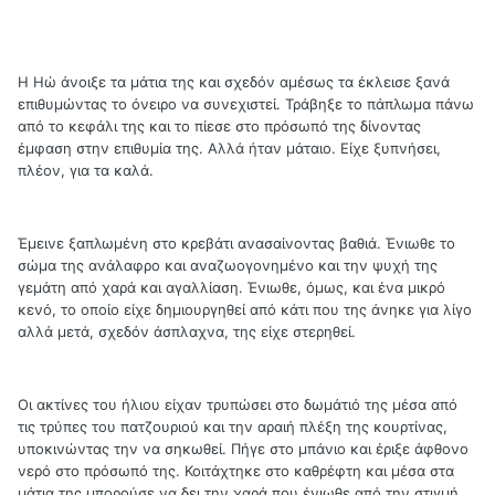
Η Ηώ άνοιξε τα μάτια της και σχεδόν αμέσως τα έκλεισε ξανά
επιθυμώντας το όνειρο να συνεχιστεί. Τράβηξε το πάπλωμα πάνω
από το κεφάλι της και το πίεσε στο πρόσωπό της δίνοντας
έμφαση στην επιθυμία της. Αλλά ήταν μάταιο. Είχε ξυπνήσει,
πλέον, για τα καλά.
Έμεινε ξαπλωμένη στο κρεβάτι ανασαίνοντας βαθιά. Ένιωθε το
σώμα της ανάλαφρο και αναζωογονημένο και την ψυχή της
γεμάτη από χαρά και αγαλλίαση. Ένιωθε, όμως, και ένα μικρό
κενό, το οποίο είχε δημιουργηθεί από κάτι που της άνηκε για λίγο
αλλά μετά, σχεδόν άσπλαχνα, της είχε στερηθεί.
Οι ακτίνες του ήλιου είχαν τρυπώσει στο δωμάτιό της μέσα από
τις τρύπες του πατζουριού και την αραιή πλέξη της κουρτίνας,
υποκινώντας την να σηκωθεί. Πήγε στο μπάνιο και έριξε άφθονο
νερό στο πρόσωπό της. Κοιτάχτηκε στο καθρέφτη και μέσα στα
μάτια της μπορούσε να δει την χαρά που ένιωθε από την στιγμή