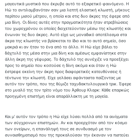
μαγευτικά μυστικά που έκρυβε αυτό το εξαιρετικό φαινόμενο. Η
Ηώ το αντιλαμβανόταν σαν μια λεπτή ελαστική κλωστή, μήκους
περίπου μισού μέτρου, η οποία και στις δυο άκρες της έφερε από
μια δίνη. Οι δίνες αυτές στην πραγματικότητα ήταν στρεβλώσεις
του χωροχρόνου οι οποίες διοχετεύονταν μέσω της κλωστής και
ένωναν τις δυο άκρες. Αυτό είχε ως μοναδικό αποτέλεσμα στα
άκρα της κλωστής να βρίσκεται το ίδιο και το αυτό σημείο, όσο
μακριά κι αν ήταν το ένα από το άλλο. Η Ηώ είχε βάλει το
δάχτυλό της μέσα στην μια δίνη και αμέσως εμφανίστηκε στην
άλλη άκρη της γέφυρας. Το δάχτυλό της συνέχιζε να προεξέχει
προς το σημείο που κοιτούσε η δίνη ακόμα και όταν η Ηώ
έστρεφε εκείνη την άκρη προς διαφορετικές κατευθύνσεις ή
τέντωνε την κλωστή. Είχε γελάσει αφάνταστα παίζοντας με
αυτόν τον τρόπο, που της θύμιζε ταχυδακτυλουργικά τρικ. Έφερε
στο μυαλό της τον τρίτο νόμο του Άρθουρ Κλαρκ: Κάθε επαρκώς
προηγμένη επιστήμη είναι απαράλλακτη με τη μαγεία.
Και μ’ αυτόν τον τρόπο η Ηώ είχε λύσει πολλά από τα αινίγματα
των σύγχρονων επιστημών. Αν και προερχόταν από τον κόσμο
των ονείρων, η επανάληψή τους σε συνδυασμό με τον
συναισθηματισμό που της προκαλούσαν την έκαναν να πιστεύει