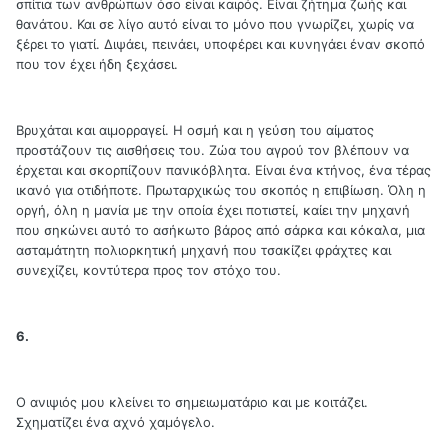
σπίτια των ανθρώπων όσο είναι καιρός. Είναι ζήτημα ζωής και
θανάτου. Και σε λίγο αυτό είναι το μόνο που γνωρίζει, χωρίς να
ξέρει το γιατί. Διψάει, πεινάει, υποφέρει και κυνηγάει έναν σκοπό
που τον έχει ήδη ξεχάσει.
Βρυχάται και αιμορραγεί. Η οσμή και η γεύση του αίματος
προστάζουν τις αισθήσεις του. Ζώα του αγρού τον βλέπουν να
έρχεται και σκορπίζουν πανικόβλητα. Είναι ένα κτήνος, ένα τέρας
ικανό για οτιδήποτε. Πρωταρχικώς του σκοπός η επιβίωση. Όλη η
οργή, όλη η μανία με την οποία έχει ποτιστεί, καίει την μηχανή
που σηκώνει αυτό το ασήκωτο βάρος από σάρκα και κόκαλα, μια
ασταμάτητη πολιορκητική μηχανή που τσακίζει φράχτες και
συνεχίζει, κοντύτερα προς τον στόχο του.
6.
Ο ανιψιός μου κλείνει το σημειωματάριο και με κοιτάζει.
Σχηματίζει ένα αχνό χαμόγελο.