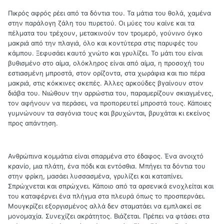
Πικρός αφρός ρέει από τα δόντια του. Τα μάτια του θολά, χαμένα
στην παράλογη ζάλη του πυρετού. Οι μύες του καίνε και τα
πέλματα του τρέχουν, μετακινούν τον τρομερό, γούνινο όγκο
μακριά από την πλαγιά, όλο και κοντύτερα στις παρυφές του
κάμπου. Ξεφυσάει καυτό χνώτο και γρυλίζει. Το μάτι του είναι
βυθισμένο στο αίμα, ολόκληρος είναι από αίμα, η προσοχή του
εστιασμένη μπροστά, στον ορίζοντα, στα χωράφια και πιο πέρα
μακριά, στις κόκκινες σκεπές. Άλλες αρκούδες βγαίνουν στον
διάβα του. Νιώθουν την αρρώστια του, παραμερίζουν σκιαγμένες,
τον αφήνουν να περάσει, να προπορευτεί μπροστά τους. Κάποιες
γυμνώνουν τα σαγόνια τους και βρυχώνται, βρυχάται κι εκείνος
προς απάντηση.
Ανθρώπινα κομμάτια είναι σπαρμένα στο έδαφος. Ένα ανοιχτό
κρανίο, μια πλάτη, ένα πόδι και εντόσθια. Μπήγει τα δόντια του
στην φρίκη, μασάει λυσσασμένα, γρυλίζει και καταπίνει.
Σπρώχνεται και σπρώχνει. Κάποιο από τα αρσενικά ενοχλείται και
του καταφέρνει ένα πλήγμα στα πλευρά όπως το προσπερνάει.
Μουγκρίζει εξοργισμένος αλλά δεν σταματάει να εμπλακεί σε
μονομαχία. Συνεχίζει ακράτητος. Βιάζεται. Πρέπει να φτάσει στα