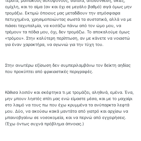
τέρατα, μανιακούς δολοφόνους, σαπίλα, αποσύνθεση, σκιές,
ομίχλη, και το αίμα (αν και όχι σε μεγάλο βαθμό) σιγά όμως μην
τρομάξω. Εκτιμώ όποιους μας μεταδίδουν την ατμόσφαιρα
πετυχημένα, χρησιμοποιώντας σωστά τα συστατικά, αλλά να με
πιάσει ταχυπαλμία, να κοιτάζω πάνω από τον ώμο μου, να
τρέμουν τα πόδια μου, όχι, δεν τρομάζω. Το αποκαλούμε όμως
«τρόμου». Στην καλύτερη περίπτωση, αν με κάνετε να νοιαστώ
για έναν χαρακτήρα, να αγωνιώ για την τύχη του.
Στην ανωτέρω εξίσωση δεν συμπεριλαμβάνω τον δείκτη αηδίας
που προκύπτει από φρικιαστικές περιγραφές.
Κάθισα λοιπόν και σκέφτηκα τι με τρομάζει, αληθινά, εμένα. Ένα,
μην μπουν ληστές σπίτι μας ενώ είμαστε μέσα, και με το μαχαίρι
στο λαιμό να τους πω που έχω κρυμμένα τα ανύπαρκτα λεφτά
μου. Δύο, να ακούσω κακά μαντάτα από γιατρό και αρχίσω να
μπαινοβγαίνω σε νοσοκομεία, και να περνώ από εγχειρήσεις.
(Έχω όντως συχνά πρόβλημα άπνοιας.)