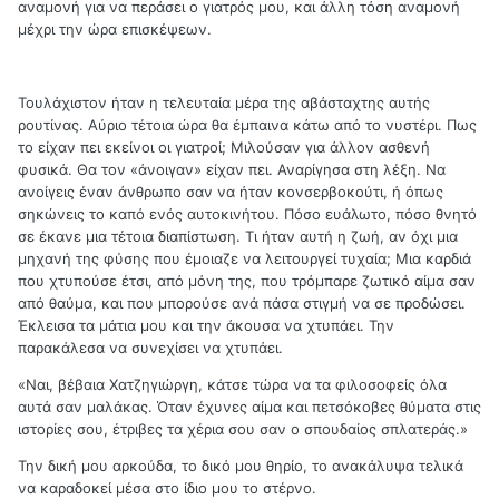
αναμονή για να περάσει ο γιατρός μου, και άλλη τόση αναμονή
μέχρι την ώρα επισκέψεων.
Τουλάχιστον ήταν η τελευταία μέρα της αβάσταχτης αυτής
ρουτίνας. Αύριο τέτοια ώρα θα έμπαινα κάτω από το νυστέρι. Πως
το είχαν πει εκείνοι οι γιατροί; Μιλούσαν για άλλον ασθενή
φυσικά. Θα τον «άνοιγαν» είχαν πει. Αναρίγησα στη λέξη. Να
ανοίγεις έναν άνθρωπο σαν να ήταν κονσερβοκούτι, ή όπως
σηκώνεις το καπό ενός αυτοκινήτου. Πόσο ευάλωτο, πόσο θνητό
σε έκανε μια τέτοια διαπίστωση. Τι ήταν αυτή η ζωή, αν όχι μια
μηχανή της φύσης που έμοιαζε να λειτουργεί τυχαία; Μια καρδιά
που χτυπούσε έτσι, από μόνη της, που τρόμπαρε ζωτικό αίμα σαν
από θαύμα, και που μπορούσε ανά πάσα στιγμή να σε προδώσει.
Έκλεισα τα μάτια μου και την άκουσα να χτυπάει. Την
παρακάλεσα να συνεχίσει να χτυπάει.
«Ναι, βέβαια Χατζηγιώργη, κάτσε τώρα να τα φιλοσοφείς όλα
αυτά σαν μαλάκας. Όταν έχυνες αίμα και πετσόκοβες θύματα στις
ιστορίες σου, έτριβες τα χέρια σου σαν ο σπουδαίος σπλατεράς.»
Την δική μου αρκούδα, το δικό μου θηρίο, το ανακάλυψα τελικά
να καραδοκεί μέσα στο ίδιο μου το στέρνο.