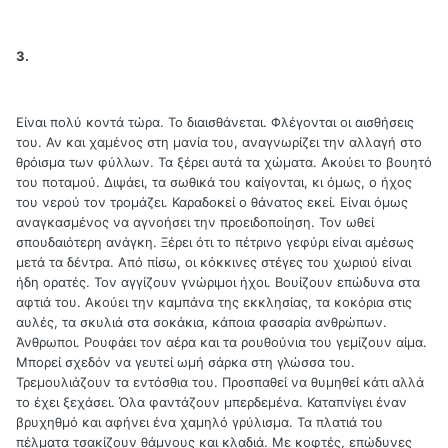
3.
Είναι πολύ κοντά τώρα. Το διαισθάνεται. Φλέγονται οι αισθήσεις
του. Αν και χαμένος στη μανία του, αναγνωρίζει την αλλαγή στο
θρόισμα των φύλλων. Τα ξέρει αυτά τα χώματα. Ακούει το βουητό
του ποταμού. Διψάει, τα σωθικά του καίγονται, κι όμως, ο ήχος
του νερού τον τρομάζει. Καραδοκεί ο θάνατος εκεί. Είναι όμως
αναγκασμένος να αγνοήσει την προειδοποίηση. Τον ωθεί
σπουδαιότερη ανάγκη. Ξέρει ότι το πέτρινο γεφύρι είναι αμέσως
μετά τα δέντρα. Από πίσω, οι κόκκινες στέγες του χωριού είναι
ήδη ορατές. Τον αγγίζουν γνώριμοι ήχοι. Βουίζουν επώδυνα στα
αφτιά του. Ακούει την καμπάνα της εκκλησίας, τα κοκόρια στις
αυλές, τα σκυλιά στα σοκάκια, κάποια φασαρία ανθρώπων.
Άνθρωποι. Ρουφάει τον αέρα και τα ρουθούνια του γεμίζουν αίμα.
Μπορεί σχεδόν να γευτεί ωμή σάρκα στη γλώσσα του.
Τρεμουλιάζουν τα εντόσθια του. Προσπαθεί να θυμηθεί κάτι αλλά
το έχει ξεχάσει. Όλα φαντάζουν μπερδεμένα. Καταπνίγει έναν
βρυχηθμό και αφήνει ένα χαμηλό γρύλισμα. Τα πλατιά του
πέλματα τσακίζουν θάμνους και κλαδιά. Με κοφτές, επώδυνες