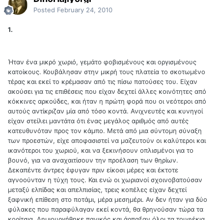
Posted
February 24, 2010
1.
Ήταν ένα μικρό χωριό, γεμάτο φοβισμένους και οργισμένους
κατοίκους. Κουβάλησαν στην μικρή τους πλατεία το σκοτωμένο
τέρας και εκεί το κρέμασαν από τις πίσω πατούσες του. Είχαν
ακούσει για τις επιθέσεις που είχαν δεχτεί άλλες κοινότητες από
κόκκινες αρκούδες, και ήταν η πρώτη φορά που οι νεότεροι από
αυτούς αντίκριζαν μία από τόσο κοντά. Ανιχνευτές και κυνηγοί
είχαν στείλει μαντάτα ότι ένας μεγάλος αριθμός από αυτές
κατευθυνόταν προς τον κάμπο. Μετά από μια σύντομη σύναξη
των προεστών, είχε αποφασιστεί να μαζευτούν οι καλύτεροι και
ικανότεροι του χωριού, και να ξεκινήσουν οπλισμένοι για το
βουνό, για να αναχαιτίσουν την προέλαση των θηρίων.
Δεκαπέντε άντρες έφυγαν πριν είκοσι μέρες και έκτοτε
αγνοούνταν η τύχη τους. Και ενώ οι χωριανοί σχοινοβατούσαν
μεταξύ ελπίδας και απελπισίας, τρεις κοπέλες είχαν δεχτεί
ξαφνική επίθεση στο ποτάμι, μέρα μεσημέρι. Αν δεν ήταν για δύο
φύλακες που παραφύλαγαν εκεί κοντά, θα θρηνούσαν τώρα τα
κορίτσια. Δημιουργήθηκε πανικός και άρπαξαν όλοι τα τουφέκια