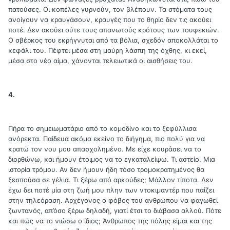
πατούσες. Οι κοπέλες γυρνούν, τον βλέπουν. Τα στόματα τους
ανοίγουν να κραυγάσουν, κραυγές που το θηρίο δεν τις ακούει
ποτέ. Δεν ακούει ούτε τους απανωτούς κρότους των τουφεκιών.
Ο σβέρκος του εκρήγνυται από τα βόλια, σχεδόν αποκολλάται το
κεφάλι του. Πέφτει μέσα στη μαύρη λάσπη της όχθης, κι εκεί,
μέσα στο νέο αίμα, χάνονται τελειωτικά οι αισθήσεις του.
4.
Πήρα το σημειωματάριο από το κομοδίνο και το ξεφύλλισα
ανόρεκτα. Παίδευα ακόμα εκείνο το διήγημα, πιο πολύ για να
κρατώ τον νου μου απασχολημένο. Με είχε κουράσει να το
διορθώνω, και ήμουν έτοιμος να το εγκαταλείψω. Τι αστείο. Μια
ιστορία τρόμου. Αν δεν ήμουν ήδη τόσο τρομοκρατημένος θα
ξεσπούσα σε γέλια. Τι ξέρω από αρκούδες; Μάλλον τίποτα. Δεν
έχω δει ποτέ μία στη ζωή μου πλην των ντοκιμαντέρ που παίζει
στην τηλεόραση. Αρχέγονος ο φόβος του ανθρώπου να φαγωθεί
ζωντανός, απ’όσο ξέρω δηλαδή, γιατί έτσι το διάβασα αλλού. Πότε
και πώς να το νιώσω ο ίδιος; Άνθρωπος της πόλης είμαι και της