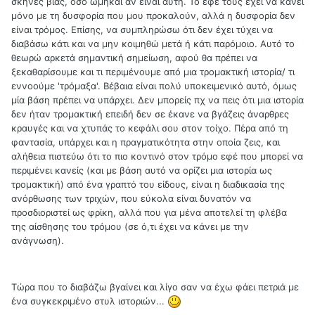
σκηνές βίας, όσο ωμήκαι αν είναι αυτή. Το εφέ τους έχει να κάνει
μόνο με τη δυσφορία που μου προκαλούν, αλλά η δυσφορία δεν
είναι τρόμος. Επίσης, να συμπληρώσω ότι δεν έχει τύχει να
διαβάσω κάτι και να μην κοιμηθώ μετά ή κάτι παρόμοιο. Αυτό το
θεωρώ αρκετά σημαντική σημείωση, αφού θα πρέπει να
ξεκαθαρίσουμε και τι περιμένουμε από μια τρομακτική ιστορία/ τι
εννοούμε 'τρόμαξα'. Βέβαια είναι πολύ υποκειμενικό αυτό, όμως
μία βάση πρέπει να υπάρχει. Δεν μπορείς πχ να πεις ότι μια ιστορία
δεν ήταν τρομακτική επειδή δεν σε έκανε να βγάζεις άναρθρες
κραυγές και να χτυπάς το κεφάλι σου στον τοίχο. Πέρα από τη
φαντασία, υπάρχει και η πραγματικότητα στην οποία ζεις, και
αλήθεια πιστεύω ότι το πιο κοντινό στον τρόμο εφέ που μπορεί να
περιμένει κανείς (και με βάση αυτό να ορίζει μια ιστορία ως
τρομακτική) από ένα γραπτό του είδους, είναι η διαδικασία της
ανόρθωσης των τριχών, που εύκολα είναι δυνατόν να
προσδιοριστεί ως φρίκη, αλλά που για μένα αποτελεί τη φλέβα
της αίσθησης του τρόμου (σε ό,τι έχει να κάνει με την
ανάγνωση).
Τώρα που το διαβάζω βγαίνει και λίγο σαν να έχω φάει πετριά με
ένα συγκεκριμένο στυλ ιστοριών...