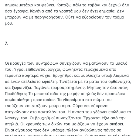
σημειωματάριο και φεύγει. Κοιτάζω πάλι το ταβάνι και ξεχνώ όλα
όσα έγραψα. Κανένα από τα γραπτά μου δεν έχει σημασία. Δεν
μπορούν να με παρηγορήσουν. Ούτε να εξορκίσουν τον τρόμο
μου.
7.
Οι κραυγές των συντρόφων συνεχίζουν να ματώνουν το μυαλό
του. Υγροί επιθανάτιοι ρόγχοι, φωνήεντα τεμαχισμένα από
τεράστια κοφτερά νύχια. Βρυχηθμοί και ουρλιαχτά στροβιλισμένα
σε έναν ατελείωτο εφιάλτη. Τινάζεται με τα μάτια του ορθάνοιχτα,
και ξεφωνίζει. Παγώνει τρομοκρατημένος. Μήπως τον άκουσαν;
Προδόθηκε; Το μισοσκόταδο της μικρής σπηλιάς δεν προσφέρει
καμία αίσθηση προστασίας. Τα γδαρσίματα στο σώμα του
τσούζουν και στάζουν μαύρο αίμα. Ούρα και κόπρανα
στεγνώνουν στο παντελόνι του. Η ανάσα του γδέρνει επώδυνα το
λαρύγγι του. Οι βρυχηθμοί συνεχίζονται. Έρχονται έξω από την
σπηλιά. Οι κραυγές των δικών του μοιάζουν να έχουν σιγήσει.
Είναι σίγουρος πως δεν υπάρχει πλέον ανθρώπινος πόνος σε
εκείνη την κακοφωνία των μουγκρητών. Οι ήχοι που ακούει είναι