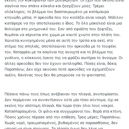
σαγόνια που σπάνε κόκαλα και ξεσχίζουν μύες. Τρέμει
ολόκληρος, το βλέμμα του διασταυρωμένο με κατάμαυρα
κτηνώδη μάτια. Η αρκούδα που τον κοιτάζει είναι νεκρή. Μάλλον
κατάφερε να την αποτελειώσει ο ίδιος. Το όλο μακελειό είναι μια
θολούρα στο μνημονικό του. Σαν από εφιάλτη που ξεφτίζει,
θυμάται να σέρνεται στο χώμα με καυτό χνώτο στην πλάτη του.
Χώνεται κυνηγημένος μέσα σε αυτή την τρύπα και εκεί, στο
στόμιο της σπηλιάς, αποτελειώνει την αρκούδα με το τουφέκι
του. Καταρρέει με τα σαγόνια της ανοιχτά και το βλέμμα της
γυάλινο, ο κόκκινος όγκος της να φράζει σωτήρια το άνοιγμα. Οι
άλλες αρκούδες δεν τον έχουν αντιληφθεί. Πόσες είναι, δέκα;
Παραπάνω; Δεν είχε ακούσει ποτέ αρκούδες να σχηματίζουν
αγέλη. Κανένας τους δεν θα μπορούσε να το φανταστεί.
Πέσανε πάνω τους όπως ανέβαιναν την πλαγιά, ανυποψίαστοι.
Δεν περίμεναν να συναντήσουν ούτε μία τόσο σύντομα, όχι σε
εκείνη την απότομη πλαγιά. Και τώρα ήταν όλοι τους νεκροί.
Κατασπαραγμένοι. Οι φίλοι και συγχωριανοί του. Βορά στα κτήνη.
Πόσος χρόνος πέρασε από την επίθεση; Τρεις μέρες; Παραπάνω;
Χωρίς νερό, τραυματισμένος, βυθισμένος σε παραισθήσεις, δεν
μπορεί να είναι σίγουρος. Τα τέρατα όμως δεν λένε να