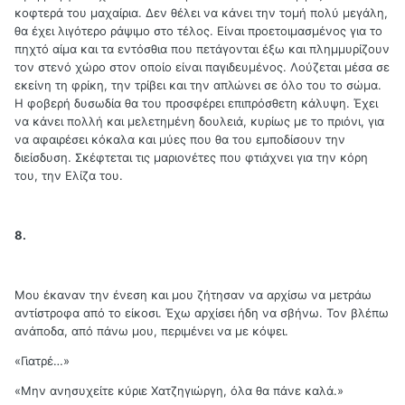
κοφτερά του μαχαίρια. Δεν θέλει να κάνει την τομή πολύ μεγάλη,
θα έχει λιγότερο ράψιμο στο τέλος. Είναι προετοιμασμένος για το
πηχτό αίμα και τα εντόσθια που πετάγονται έξω και πλημμυρίζουν
τον στενό χώρο στον οποίο είναι παγιδευμένος. Λούζεται μέσα σε
εκείνη τη φρίκη, την τρίβει και την απλώνει σε όλο του το σώμα.
Η φοβερή δυσωδία θα του προσφέρει επιπρόσθετη κάλυψη. Έχει
να κάνει πολλή και μελετημένη δουλειά, κυρίως με το πριόνι, για
να αφαιρέσει κόκαλα και μύες που θα του εμποδίσουν την
διείσδυση. Σκέφτεται τις μαριονέτες που φτιάχνει για την κόρη
του, την Ελίζα του.
8.
Μου έκαναν την ένεση και μου ζήτησαν να αρχίσω να μετράω
αντίστροφα από το είκοσι. Έχω αρχίσει ήδη να σβήνω. Τον βλέπω
ανάποδα, από πάνω μου, περιμένει να με κόψει.
«Γιατρέ…»
«Μην ανησυχείτε κύριε Χατζηγιώργη, όλα θα πάνε καλά.»