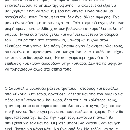
εγκαταλείψουν το σημείο της σφαγής. Τα ακούει εκεί έξω να
μουγκρίζουν και να τρώνε, μέρα και νύχτα. Πόσο ακόμα θα
αντέξει εδώ μέσα; Το τουφέκι του δεν έχει άλλες σφαίρες. Έχει
μόνο έναν σάκο, με τα σύνεργα του. Τρία κοφτερά εγχειρίδια, ένα
μικρό πριόνι, ένα ψαλίδι, χοντρές βελόνες και καρούλια με λεπτό
σύρμα. Πνίγει ένα τρελό γέλιο και αφήνει ελεύθερα τα δάκρυα
του. Είναι ράφτης στο επάγγελμα, βαλσαμώνει ζώα στον
ελεύθερο του χρόνο. Με πόση ξιπασιά είχαν ξεκινήσει όλοι τους,
οπλισμένοι, αποφασισμένοι να αναχαιτίσουν το κοπάδι που είχαν
εντοπίσει οι δασοφύλακες. Ήταν η χειρότερη χρονιά από
επιθέσεις κόκκινων αρκούδων στην κοιλάδα. Δεν θα τις άφηναν
να πλησιάσουν άλλο στα σπίτια τους.
Ο Σάμουελ ο μυλωνάς μάζευε τρόπαια. Πατούσες και κεφάλια
από λύκους, λιοντάρια, αρκούδες. Ζήτησε και από τον Μάρκο να
φέρει τα σύνεργα του. Και τώρα, όλοι τους, οι καλύτεροι τους,
ήταν κομμάτια από σάρκα και κόκαλα πάνω στις γκρίζες πέτρες
του βουνού. Ποιος έχει μείνει να προστατέψει το χωριό; Ποιος θα
προστατεύσει την Ελίζα, την κόρη του; Σύντομα η αγέλη θα
συνεχίσει για τον κάμπο. Οι μισές μπορεί να κατευθύνονται ήδη
εκεί. Πρέπει να κάνει κάτι. Να βγει από δω. Να τρέξει, να τους