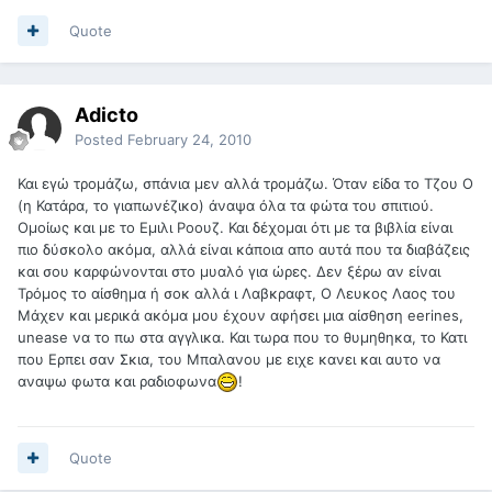
Quote
Adicto
Posted
February 24, 2010
Και εγώ τρομάζω, σπάνια μεν αλλά τρομάζω. Όταν είδα το Τζου Ο
(η Κατάρα, το γιαπωνέζικο) άναψα όλα τα φώτα του σπιτιού.
Ομοίως και με το Εμιλι Ροουζ. Και δέχομαι ότι με τα βιβλία είναι
πιο δύσκολο ακόμα, αλλά είναι κάποια απο αυτά που τα διαβάζεις
και σου καρφώνονται στο μυαλό για ώρες. Δεν ξέρω αν είναι
Τρόμος το αίσθημα ή σοκ αλλά ι Λαβκραφτ, Ο Λευκος Λαος του
Μάχεν και μερικά ακόμα μου έχουν αφήσει μια αίσθηση eerines,
unease να το πω στα αγγλικα. Και τωρα που το θυμηθηκα, το Κατι
που Ερπει σαν Σκια, του Μπαλανου με ειχε κανει και αυτο να
αναψω φωτα και ραδιοφωνα
!
Quote