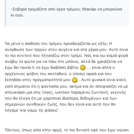
-Σοβαρά τρομάζετε από έργα τρόμου; Μακάρι να μπορούσα
κι εγώ.
Για μένα η αίσθηση του τρόμου προσδιορίζεται ως εξής: Η
ανόρθωση των τριχών στον αυχένα και στα χέρια μου. Αυτό είναι
το πιο κοντινό που πλησιάζω στον τρόμο. Ναι, και γω καμιά φορά
ανάβω τα φώτα για να πάω στο μπάνιο, αλλά δε χρειάζεται να
έχω δει ταινία ή να έχω διαβάσει βιβλίο
... είναι απλά ο
αρχέγονος φόβος του σκοταδιού, ο οποίος αραιά και που
ξεπηδάει στην πραγματικότητά μου
. Αυτό φυσικά είναι καλό,
γιατί σημαίνει ότι η φαντασία μου, ακόμα και αν αποφασίζει να με
σπουκιάσει μια στις τόσες, ωστόσο παραμένει ζωντανή, γεγονός
που θα έλεγα ότι με χαροποιεί ιδιαίτερα, δεδομένων και των
σημερινών συνθηκών ζωής, που δεν είναι και αυτό που θα
λέγαμε 'και γαμώ τις φάσεις'.
Πάντως, όπως είπα στην αρχή, το πιο δυνατό εφέ που έχω νιώσει