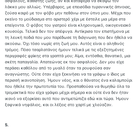
ασφαλούς, καθιστής ζωής, αν και κατάφερα να σκάψω τον
λάκκο μου αλλιώς. Υπέρβαρος, με επεισόδια τυραννικής άπνοιας,
ζούσα καιρό με τον φόβο μην πεθάνω στον ύπνο μου. Μέχρι που
εκείνο το μούδιασμα στο αριστερό χέρι με έστειλε μια μέρα στα
επείγοντα. Ο φόβος του γιατρού είναι κληρονομικό, οικογενειακό
κουσούρι. Τελικά δεν τον απέφυγα. Αντίκρισα τον επιστήμονα με
τη λευκή ποδιά που μου παρέδωσε τη διάγνωση που δεν ήθελα να
ακούσω. Όχι τόσο νωρίς στη ζωή μου. Αυτός είναι ο αληθινός
τρόμος. Πόσο τσαρλατάνος ήμουν τελικά με τις εξεζητημένες
περιγραφές φρίκης στα γραπτά μου; Αίμα, εντόσθια, θανατικό, μια
σκέτη παπαγαλία. Απατεώνας εκ του ασφαλούς. Δεν μου είχε
περάσει καθόλου από το μυαλό όταν τα ρουφούσα σαν
αναγνώστης. Ούτε όταν είχα ξεκινήσει να τα γράφω ο ίδιος με
περισσή ικανοποίηση. Ήμουν νέος, και ο θάνατος ένα καλαμπούρι
που ήθελε την πρωτοτυπία του. Προσπαθούσα να θυμηθώ όλα τα
τρομακτικά που είχα γράψει μέχρι σήμερα και ούτε ένα δεν ήταν
ικανό να εξορκίσει αυτό που αντιμετώπιζα εδώ και τώρα. Ήμουν
ξαφνικά νηφάλιος, και οι λέξεις στο χαρτί με χλεύαζαν.
5.