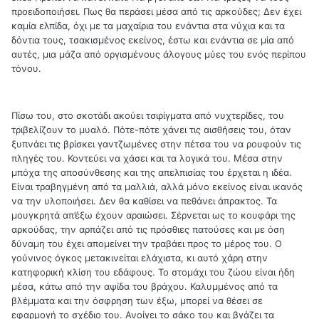
προειδοποιήσει. Πως θα περάσει μέσα από τις αρκούδες; Δεν έχει
καμία ελπίδα, όχι με τα μαχαίρια του ενάντια στα νύχια και τα
δόντια τους, τσακισμένος εκείνος, έστω και ενάντια σε μία από
αυτές, μια μάζα από οργισμένους άλογους μύες του ενός περίπου
τόνου.
Πίσω του, στο σκοτάδι ακούει τσιρίγματα από νυχτερίδες, του
τριβελίζουν το μυαλό. Πότε-πότε χάνει τις αισθήσεις του, όταν
ξυπνάει τις βρίσκει γαντζωμένες στην πέτσα του να ρουφούν τις
πληγές του. Κοντεύει να χάσει και τα λογικά του. Μέσα στην
μπόχα της αποσύνθεσης και της απελπισίας του έρχεται η ιδέα.
Είναι τραβηγμένη από τα μαλλιά, αλλά μόνο εκείνος είναι ικανός
να την υλοποιήσει. Δεν θα καθίσει να πεθάνει άπρακτος. Τα
μουγκρητά απ’έξω έχουν αραιώσει. Σέρνεται ως το κουφάρι της
αρκούδας, την αρπάζει από τις πρόσθιες πατούσες και με όση
δύναμη του έχει απομείνει την τραβάει προς το μέρος του. Ο
γούνινος όγκος μετακινείται ελάχιστα, κι αυτό χάρη στην
κατηφορική κλίση του εδάφους. Το στομάχι του ζώου είναι ήδη
μέσα, κάτω από την αψίδα του βράχου. Καλυμμένος από τα
βλέμματα και την όσφρηση των έξω, μπορεί να θέσει σε
εφαρμογή το σχέδιο του. Ανοίγει το σάκο του και βγάζει τα