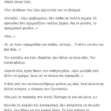
«Καλό είναι» λέει.
«Την αλήθεια» του λέω ρίχνοντας του το βλέμμα.
«Εντάξει… λίγο τραβηγμένο, δεν πείθει σε πολλά σημεία. Οι
αρκούδες δεν σχηματίζουν αγέλες ξέρεις. Και το φινάλε, το
πραγματικό φινάλε…»
«Ναι…»
«Ε, αν ήταν παραμυθάκι για παιδιά…αλλιώς… Τι άλλο να σου πω
βρε θείε…»
Τον κοιτάζω για λίγο. Βαριέται. Δεν θέλει να είναι εδώ. Τον
καταλαβαίνω.
«Δεκτά όλα, έχεις δίκιο» τον καθησυχάζω. «Δεν μού’ρθε κάτι
άλλο να γράψω. Ίσως αν το έκανα πιο παραμύθι…»
Η βοή από τον αυτοκινητόδρομο φτάνει ως εδώ. Εκεί είναι ένας
άλλος κόσμος, ο κόσμος των ζωντανών.
«Θα μου το περάσεις στο word; Πόσταρε το και για μένα, ε;»
Κουνάει το κεφάλι του καταφατικά, δεν σκέφτεται να πει κάτι
άλλο. Δεν θέλω να τον κρατώ άλλο. Σε λίγο παίρνει το