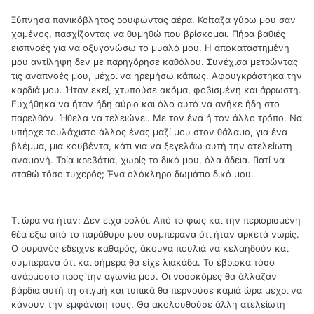
Ξύπνησα πανικόβλητος ρουφώντας αέρα. Κοίταζα γύρω μου σαν
χαμένος, πασχίζοντας να θυμηθώ που βρίσκομαι. Πήρα βαθιές
εισπνοές για να οξυγονώσω το μυαλό μου. Η αποκαταστημένη
μου αντίληψη δεν με παρηγόρησε καθόλου. Συνέχισα μετρώντας
τις αναπνοές μου, μέχρι να ηρεμήσω κάπως. Αφουγκράστηκα την
καρδιά μου. Ήταν εκεί, χτυπούσε ακόμα, φοβισμένη και άρρωστη.
Ευχήθηκα να ήταν ήδη αύριο και όλο αυτό να ανήκε ήδη στο
παρελθόν. Ήθελα να τελειώνει. Με τον ένα ή τον άλλο τρόπο. Να
υπήρχε τουλάχιστο άλλος ένας μαζί μου στον θάλαμο, για ένα
βλέμμα, μια κουβέντα, κάτι για να ξεγελάω αυτή την ατελείωτη
αναμονή. Τρία κρεβάτια, χωρίς το δικό μου, όλα άδεια. Γιατί να
σταθώ τόσο τυχερός; Ένα ολόκληρο δωμάτιο δικό μου.
Τι ώρα να ήταν; Δεν είχα ρολόι. Από το φως και την περιορισμένη
θέα έξω από το παράθυρο μου συμπέρανα ότι ήταν αρκετά νωρίς.
Ο ουρανός έδειχνε καθαρός, άκουγα πουλιά να κελαηδούν και
συμπέρανα ότι και σήμερα θα είχε λιακάδα. Το έβρισκα τόσο
ανάρμοστο προς την αγωνία μου. Οι νοσοκόμες θα άλλαζαν
βάρδια αυτή τη στιγμή και τυπικά θα περνούσε καμιά ώρα μέχρι να
κάνουν την εμφάνιση τους. Θα ακολουθούσε άλλη ατελείωτη