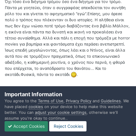
Όχι τόσο ένα διήγημα τρόμου όσο ένα διήγημα για τον τρόμο.
Πάντα με γοητεύει, όταν ο συγγραφέας απεκδύεται τον συνήθη
ρόλο του και γίνεται το αφηγηματικό "εγώ".Επίσης, μου άρεσε
πολύ ο τρόπος που πλέκονταν οι δυο ιστορίες. Η αλήθεια είναι
πως δεν έχω νιώσει ποτέ τρόμο διαβάζοντας ένα βιβλίο.Μάλλον,
η εικόνα είναι πάντα πιο δυνατή και ικανή να προκαλέσει ένα
τέτοιο συναίσθημα. Αλλά και πάλι η εποχή που τρόμαζα με horror
movies για βαμπίρια και φαντάσματα έχει περάσει ανεπιστρεπτί.
Ίσως επειδή μεγαλώνοντας, όπως λέει και ο Ντίνος, είναι άλλα
αυτά που σε τρομάζουν πραγματικά, όπως το επικοινωνιακό
αδιέξοδο, η καθημερινή ρουτίνα, ο χρόνος που περνά, η φθορά
που επέρχεται, το αναπόδραστο του θανάτου... Και το
σκοτάδι.Φυσικά, πάντα το σκοτάδι
.
Important Information
Quote
You agree to the
Terms of Use
,
Privacy Policy
and
Guidelines
. We
have placed
cookies
on your device to help make this website
better. You can
adjust your cookie settings
, otherwise we'll
assume you're okay to continue..
Tiessa
Posted
February 25, 2010
Accept Cookies
Reject Cookies