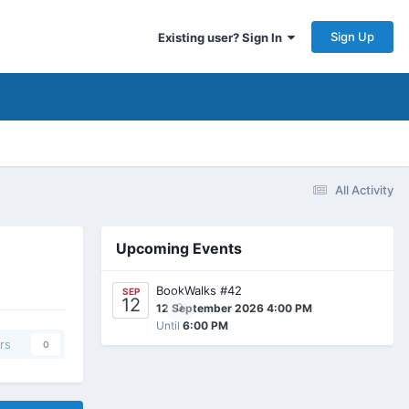
Sign Up
Existing user? Sign In
All Activity
Upcoming Events
BookWalks #42
SEP
12
0
12 September 2026 4:00 PM
Until
6:00 PM
rs
0