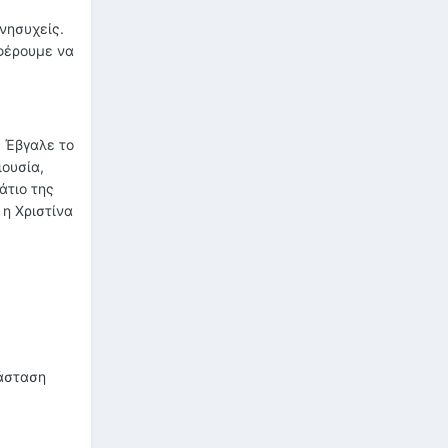
ανησυχείς.
φέρουμε να
. Έβγαλε το
ιουσία,
άτιο της
 η Χριστίνα
τάσταση