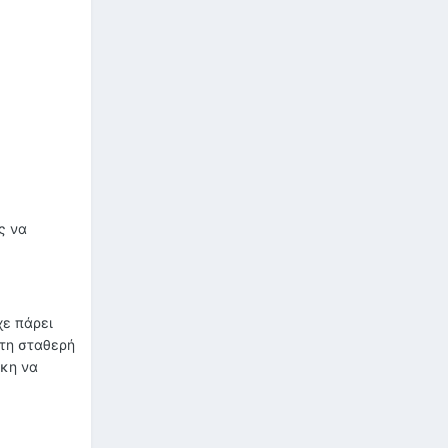
ς να
χε πάρει
 τη σταθερή
γκη να