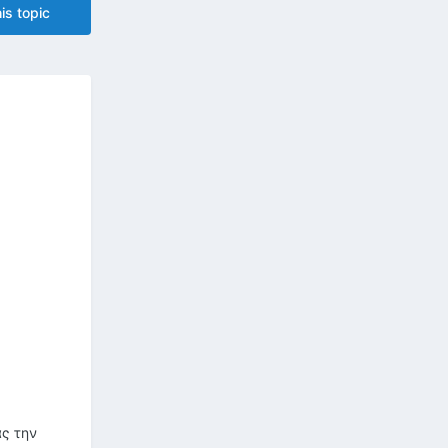
is topic
ας την