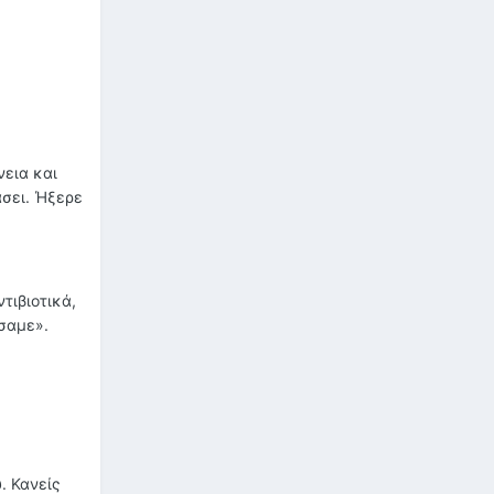
νεια και
άσει. Ήξερε
τιβιοτικά,
άσαμε».
. Κανείς