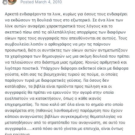
Posted
March 4, 2010
Αρκετά ενδιαφέροντα τα λινκ, κυρίως για όσους τους ενδιαφέρει
να εκδώσουν τη δουλειά τους στο εξωτερικό. Σε ένα λίνκ των
λίνκ αυτών αναφέρει χαρακτηριστικά τους λόγους και το
σκεπτικό πίσω από τις αλλεπάλληλες απορρίψεις των διαφόρων
οίκων προς τους συγγραφείς που απευθύνονται σε αυτούς. Τους
συμβουλεύει λοιπόν ο αρθογράφος να μην τις παίρνουν
προσωπικά, διότι οι συντάκτες των οίκων αυτών αντιμετωπίζουν
τα χειρόγραφα των δημιουργών ως μια ακόμη δουλειά που πρέπει
να τελειώσουν στο διάστημα μιας ημέρας. Κοινώς αριθμητικά και
λιγότερο ποιοτικά. Υπάρχουν διάφοροι εκδοτικοί οίκοι με διάφορα
γούστα, κάτι σας τις βιομηχανίες τυριού ας πούμε, οι οποίες
παράγουν τυριά με διαφορετικές γεύσεις. Για όσους δεν
κατάλαβαν, τα βιβλία είναι προϊόντα προς πώληση και οι
συγγραφείς θα πρέπει να ερευνούν την αγορά στην οποία
ευελπιστούν να κατακτήσουν, όπως ο κάθε ικανός
επιχειρηματίας. Το ποιο καλό απ’ όλα είναι το σημείο στο οποίο
αναφέρεται στη (πιθανώς λανθασμένη) παρόρμηση που έχουν
κάποιοι αναγνώστες βιβλίων συγκεκριμένης θεματολογίας να
μεταπηδήσουν από το στρατόπεδο του αναγνώστη, σε αυτό του
συγγραφέα……κατά πόσο αυτό γίνεται με επιτυχία, είναι όντως
ένα ερώτημα…..