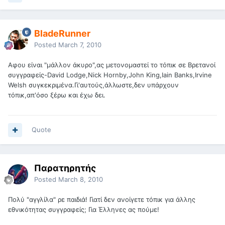
BladeRunner
Posted
March 7, 2010
Αφου είναι "μάλλον άκυρο",ας μετονομαστεί το τόπικ σε Βρετανοί
συγγραφείς-David Lodge,Nick Hornby,John King,Iain Banks,Irvine
Welsh συγκεκριμένα.Γι'αυτούς,άλλωστε,δεν υπάρχουν
τόπικ,απ'όσο ξέρω και έχω δει.
Quote
Παρατηρητής
Posted
March 8, 2010
Πολύ "αγγλίλα" ρε παιδιά! Γιατί δεν ανοίγετε τόπικ για άλλης
εθνικότητας συγγραφείς; Για Έλληνες ας πούμε!