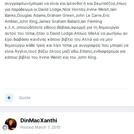
συγγραφέων(μπορεί να είναι και Ιρλανδοί ή και Σκωτσέζοι),όπως
για παράδειγμα οι David Lodge,Nick Hornby,Irvine Welsh,Iain
Banks,Douglas Adams,Graham Green,John Le Carre,Eric
Ambler,John King,James Graham Ballard,Ian Fleming
κ.λ.π.,οποιουδήποτε είδους.Βέβαια,αφορμή για τη δημιουργία
αυτού του τόπικ,ήταν ο David Lodge.Απλώς ήθελα να ρωτήσω αν
έχει διαβάσει κανένας κάποιο βιβλίο του.Αλλά για να μην
δημιουργώ κάθε τρείς και λίγο τόπικ με συγγραφείς που μπορεί να
είναι Άγγλοι,τους βάζω όλους μαζί εδώ.Επίσης,ενδιαφέρομαι για
κάποιο βιβλίο του Irvine Welsh και του John King.
Quote
DinMacXanthi
Posted
March 7, 2010