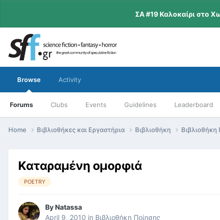
ΣΑ #19 Καλοκαίρι στο Χ
Browse
Activity
Forums
Clubs
Events
Guidelines
Leaderboard
Home
Βιβλιοθήκες και Εργαστήρια
Βιβλιοθήκη
Βιβλιοθήκη
Καταραμένη ομορφιά
POETRY
By
Natassa
April 9, 2010
in
Βιβλιοθήκη Ποίησης