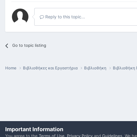
Reply to this topic...
Go to topic listing
Home
Βιβλιοθήκες και Εργαστήρια
Βιβλιοθήκη
Βιβλιοθήκη
Important Information
You agree to the
Terms of Use
,
Privacy Policy
and
Guidelines
. We h