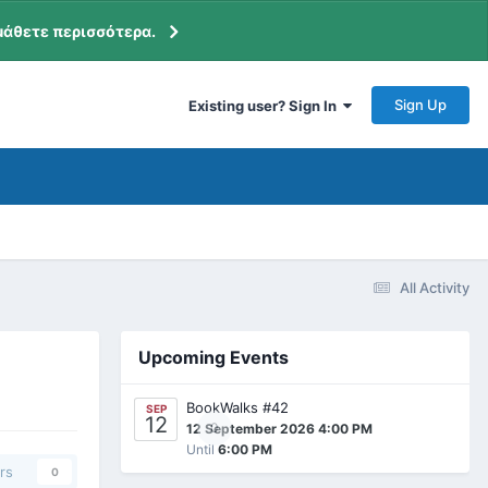
μάθετε περισσότερα.
Sign Up
Existing user? Sign In
All Activity
Upcoming Events
BookWalks #42
SEP
12
0
12 September 2026 4:00 PM
Until
6:00 PM
rs
0