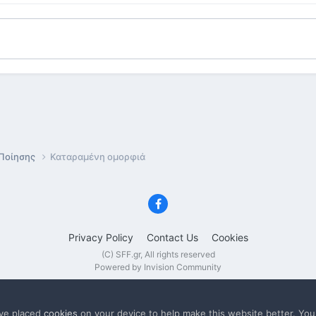
 Ποίησης
Καταραμένη ομορφιά
Privacy Policy
Contact Us
Cookies
(C) SFF.gr, All rights reserved
Powered by Invision Community
ave placed
cookies
on your device to help make this website better. Yo