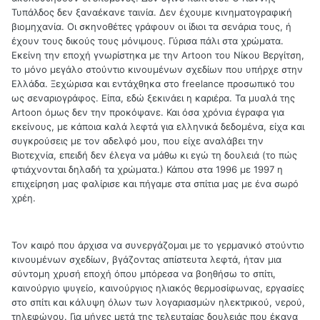
Τυπάλδος δεν ξαναέκανε ταινία. Δεν έχουμε κινηματογραφική
βιομηχανία. Οι σκηνοθέτες γράφουν οι ίδιοι τα σενάρια τους, ή
έχουν τους δικούς τους μόνιμους. Γύρισα πάλι στα χρώματα.
Εκείνη την εποχή γνωρίστηκα με την Αrtoon του Νίκου Βεργίτση,
το μόνο μεγάλο στούντιο κινουμένων σχεδίων που υπήρχε στην
Ελλάδα. Ξεχώρισα και εντάχθηκα στο freelance προσωπικό του
ως σεναριογράφος. Είπα, εδώ ξεκινάει η καριέρα. Τα μυαλά της
Artoon όμως δεν την προκόψανε. Και όσα χρόνια έγραφα για
εκείνους, με κάποια καλά λεφτά για ελληνικά δεδομένα, είχα και
συγκρούσεις με τον αδελφό μου, που είχε αναλάβει την
Βιοτεχνία, επειδή δεν έλεγα να μάθω κι εγώ τη δουλειά (το πώς
φτιάχνονται δηλαδή τα χρώματα.) Κάπου στα 1996 με 1997 η
επιχείρηση μας φαλίρισε και πήγαμε στα σπίτια μας με ένα σωρό
χρέη.
Τον καιρό που άρχισα να συνεργάζομαι με το γερμανικό στούντιο
κινουμένων σχεδίων, βγάζοντας απίστευτα λεφτά, ήταν μια
σύντομη χρυσή εποχή όπου μπόρεσα να βοηθήσω το σπίτι,
καινούργιο ψυγείο, καινούργιος ηλιακός θερμοσίφωνας, εργασίες
στο σπίτι και κάλυψη όλων των λογαριασμών ηλεκτρικού, νερού,
τηλεφώνου. Για μήνες μετά της τελευταίας δουλειάς που έκανα