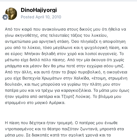
DinoHajiyorgi
Posted
April 10, 2010
Από τον καιρό που ανακοίνωσα στους δικούς μου ότι ήθελα να
γίνω σκηνοθέτης, στις τελευταίες τάξεις του λυκείου,
αντιμετώπισα μια αρνητική στάση. Όσο πλησίαζε η αποφοίτηση
μου από το λύκειο, τόσο μεγάλωνε και η ψυχολογική πίεση, και
σε εύρος: Μπήκαν δηλαδή στον χορό και λοιποί συγγενείς. Το
μέτωπο είχε διπλό πόλο πίεσης. Από την μία άκουγα ότι χωρίς
μπάρμπα και μέσον δεν θα μπω ποτέ στην εγχώρια σόου-μπιζ.
Από την άλλη, και αυτό ήταν το βαρύ πυροβολικό, η οικογένεια
μου είχε Βιοτεχνία Χρωμάτων στην Χαλκίδα, «έτοιμη, στρωμένη
δουλειά», και πως μπορούσα να γυρίσω την πλάτη μου στον
πατέρα μου και να τρέχω για καραγκιοζιλίκια. Τα μάτια μου όμως
ήταν γεμάτα από αστέρια και Τζορτζ Λούκας. Το βλέμμα μου
στραμμένο στο μαγικό Αμέρικα.
Η πίεση που δέχτηκα ήταν τρομερή. Ο πατέρας μου ένιωθε
ντροπιασμένος και το θέατρο παιζόταν ζωντανά, μπροστά στα
μάτια μου. Σε διακοπές κατά την σχολική χρονιά και τα