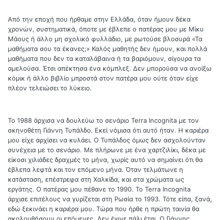
Από την εποχή που ήρθαμε στην Ελλάδα, όταν ήμουν δέκα
χρονών, συστηματικά, όποτε με έβλεπε ο πατέρας μου με Μίκυ
Μάους ή άλλο μη σχολικό φυλλάδιο, με ρωτούσε βλοσυρά «Τα
μαθήματα σου τα έκανες;» Καλός μαθητής δεν ήμουν, και πολλά
μαθήματα που δεν τα καταλάβαινα ή τα βαριόμουν, σίγουρα τα
αμελούσα. Έτσι απέκτησα ένα κόμπλεξ. Δεν μπορούσα να ανοίξω
κόμικ ή άλλο βιβλίο μπροστά στον πατέρα μου ούτε όταν είχε
πλέον τελειώσει το λύκειο.
Το 1988 άρχισα να δουλεύω το σενάριο Terra Incognita με τον
σκηνοθέτη Γιάννη Τυπάλδο. Εκεί νόμισα ότι αυτό ήταν. Η καριέρα
μου είχε αρχίσει να κυλάει. Ο Τυπάλδος όμως δεν ασχολούνταν
συνέχεια με το σενάριο. Με πλήρωνε με ένα χαρτζιλίκι, δέκα με
είκοσι χιλιάδες δραχμές το μήνα, χωρίς αυτό να σημαίνει ότι θα
έβλεπα λεφτά και τον επόμενο μήνα. Όταν τελμάτωνε η
κατάσταση, επέστρεφα στη Χαλκίδα, και στα χρώματα ως
εργάτης. Ο πατέρας μου πέθανε το 1990. Το Terra Incognita
άρχισε επιτέλους να γυρίζεται στη Ρωσία το 1993. Τότε είπα, ξανά,
εδώ ξεκινάει η καριέρα μου. Τώρα που ήρθε η πρώτη ταινία θα
ακολουθήσουν οι επόμενες. Δεν έγινε πάλι έτσι. Ο Γιάννης