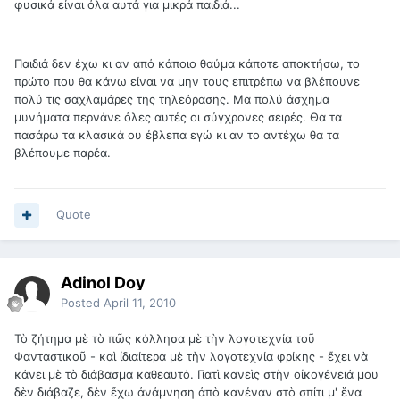
φυσικά είναι όλα αυτά για μικρά παιδιά...
Παιδιά δεν έχω κι αν από κάποιο θαύμα κάποτε αποκτήσω, το
πρώτο που θα κάνω είναι να μην τους επιτρέπω να βλέπουνε
πολύ τις σαχλαμάρες της τηλεόρασης. Μα πολύ άσχημα
μυνήματα περνάνε όλες αυτές οι σύγχρονες σειρές. Θα τα
πασάρω τα κλασικά ου έβλεπα εγώ κι αν το αντέχω θα τα
βλέπουμε παρέα.
Quote
Adinol Doy
Posted
April 11, 2010
Τὸ ζήτημα μὲ τὸ πῶς κόλλησα μὲ τὴν λογοτεχνία τοῦ
Φανταστικοῦ - καὶ ἰδιαίτερα μὲ τὴν λογοτεχνία φρίκης - ἔχει νὰ
κάνει μὲ τὸ διάβασμα καθεαυτό. Γιατὶ κανεὶς στὴν οἰκογένειά μου
δὲν διάβαζε, δὲν ἔχω ἀνάμνηση ἀπὸ κανέναν στὸ σπίτι μ' ἕνα