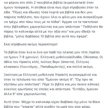
να φέρνει στο σπίτι 2 τσουβάλια βιβλία (κυριολεκτικά) όταν
ήμουν πιτσιρικάς. Η αλήθεια είναι πως είχα στραβώσει όταν τα
είδα. "Πήγες και έδωσες τόσα λεφτά για βιβλία και δεν μου
παίρνεις ποδήλατο, που έχουν όλοι οι φίλοι μου και αναγκάζομαι
να τρέχω απο πίσω τους με τα πόδια". Άρχισε να τα τακτοποιεί
στην βιβλιοθήκη χαμογελώντας και μου απάντησε " Ποδήλατο θα
πάρεις το καλοκαίρι αλλά με την αξία σου" και μου έδειξε τα
βιβλία, "μόλις διαβάσεις 10 βιβλία απο αυτά που έφερα".
Εκεί στράβωσα ακόμη περισσότερο!
Τα βιβλία ήταν ένα κι ένα για παιδί της ηλικίας μου τότε (πρέπει
να ήμουν 7-8 χρονών). Ελληνική μυθολογία(Ιλιάδα, Οδύσσεια, Οι
άθλοι του Ηρακλη κλπ), Ιούλιος Βερν (άπαντα), Ελληνες
κλασσικοι (Λουντέμης , Παπαδιαμάντης), και πολλά ακόμη.
Ξεκίνησα με Ελληνική μυθολογία (Ηρακλή συγκεκριμένα) και
όταν το τελείωσα του είπα "Έμειναν ακόμη 9". "Όχι πριν σε
εξετάσω μου απάντησε". Πήρε το βιβλίο και μου έκανε κάποιες
εύκολες ερωτήσεις τις οποίες και απάντησα. "Εντάξει, έμειναν
άλλα 9" είπε χαμογελώντας.
Αυτό ήταν. Μέχρι το καλοκαίρι είχαν διαβάσει όχι μόνο τα δέκα
βιβλία που "'επρεπε" αλλά σχεδόν τα μισά που είχε φέρει.