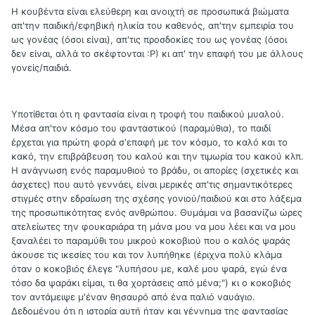
Η κουβέντα είναι ελεύθερη και ανοιχτή σε προσωπικά βιώματα
απ'την παιδική/εφηβική ηλικία του καθενός, απ'την εμπειρία του
ως γονέας (όσοι είναι), απ'τις προσδοκίες του ως γονέας (όσοι
δεν είναι, αλλά το σκέφτονται :Ρ) κι απ' την επαφή του με άλλους
γονείς/παιδιά.
Υποτίθεται ότι η φαντασία είναι η τροφή του παιδικού μυαλού.
Μέσα απ'τον κόσμο του φανταστικού (παραμύθια), το παιδί
έρχεται για πρώτη φορά σ'επαφή με τον κόσμο, το καλό και το
κακό, την επιβράβευση του καλού και την τιμωρία του κακού κλπ.
Η ανάγνωση ενός παραμυθιού το βράδυ, οι απορίες (σχετικές και
άσχετες) που αυτό γεννάει, είναι μερικές απ'τις σημαντικότερες
στιγμές στην εδραίωση της σχέσης γονιού/παιδιού και στο λάξεμα
της προσωπικότητας ενός ανθρώπου. Θυμάμαι να βασανίζω ώρες
ατελείωτες την φουκαριάρα τη μάνα μου να μου λέει και να μου
ξαναλέει το παραμύθι του μικρού κοκοβιού που ο καλός ψαράς
άκουσε τις ικεσίες του και τον λυπήθηκε (έριχνα πολύ κλάμα
όταν ο κοκοβιός έλεγε "λυπήσου με, καλέ μου ψαρά, εγώ ένα
τόσο δα ψαράκι είμαι, τι θα χορτάσεις από μένα;") κι ο κοκοβιός
τον αντάμειψε μ'έναν θησαυρό από ένα παλιό ναυάγιο.
Δεδομένου ότι η ιστορία αυτή ήταν και γέννημα της φαντασίας