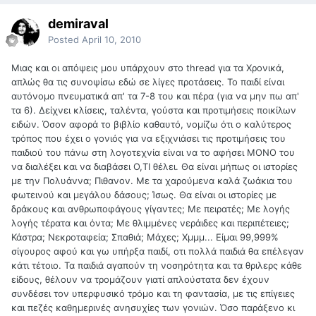
demiraval
Posted
April 10, 2010
Μιας και οι απόψεις μου υπάρχουν στο thread για τα Χρονικά,
απλώς θα τις συνοψίσω εδώ σε λίγες προτάσεις. Το παιδί είναι
αυτόνομο πνευματικά απ' τα 7-8 του και πέρα (για να μην πω απ'
τα 6). Δείχνει κλίσεις, ταλέντα, γούστα και προτιμήσεις ποικίλων
ειδών. Όσον αφορά το βιβλίο καθαυτό, νομίζω ότι ο καλύτερος
τρόπος που έχει ο γονιός για να εξιχνιάσει τις προτιμήσεις του
παιδιού του πάνω στη λογοτεχνία είναι να το αφήσει ΜΟΝΟ του
να διαλέξει και να διαβάσει Ο,ΤΙ θέλει. Θα είναι μήπως οι ιστορίες
με την Πολυάννα; Πιθανον. Με τα χαρούμενα καλά ζωάκια του
φωτεινού και μεγάλου δάσους; Ίσως. Θα είναι οι ιστορίες με
δράκους και ανθρωποφάγους γίγαντες; Με πειρατές; Με λογής
λογής τέρατα και όντα; Με θλιμμένες νεράιδες και περιπέτειες;
Κάστρα; Νεκροταφεία; Σπαθιά; Μάχες; Χμμμ... Είμαι 99,999%
σίγουρος αφού και γω υπήρξα παιδί, οτι πολλά παιδιά θα επέλεγαν
κάτι τέτοιο. Τα παιδιά αγαπούν τη νοσηρότητα και τα θριλερς κάθε
είδους, θέλουν να τρομάζουν γιατί απλούστατα δεν έχουν
συνδέσει τον υπερφυσικό τρόμο και τη φαντασία, με τις επίγειες
και πεζές καθημερινές ανησυχίες των γονιών. Όσο παράξενο κι