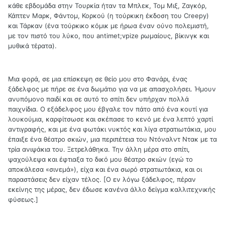
κάθε εβδομάδα στην Τουρκία ήταν τα Μπλεκ, Τομ Μιξ, Ζαγκόρ,
Κάπτεν Μαρκ, Φάντομ, Κορκού (η τούρκικη έκδοση του Creepy)
και Τάρκαν (ένα τούρκικο κόμικ με ήρωα έναν ούνο πολεμιστή,
με τον πιστό του λύκο, που antimet;vpize ρωμαίους, βίκινγκ και
μυθικά τέρατα).
Μια φορά, σε μια επίσκεψη σε θείο μου στο Φανάρι, ένας
ξάδελφος με πήρε σε ένα δωμάτιο για να με απασχολήσει. Ήμουν
ανυπόμονο παιδί και σε αυτό το σπίτι δεν υπήρχαν πολλά
παιχνίδια. Ο εξάδελφος μου έβγαλε τον πάτο από ένα κουτί για
λουκούμια, καρφίτσωσε και σκέπασε το κενό με ένα λεπτό χαρτί
αντιγραφής, και με ένα φωτάκι νυκτός και λίγα στρατιωτάκια, μου
έπαιξε ένα θέατρο σκιών, μια περιπέτεια του Ντόναλντ Ντακ με τα
τρία ανιψάκια του. Ξετρελάθηκα. Την άλλη μέρα στο σπίτι,
ψαχούλεψα και έφτιαξα το δικό μου θέατρο σκιών (εγώ το
αποκάλεσα «σινεμά»), είχα και ένα σωρό στρατιωτάκια, και οι
παραστάσεις δεν είχαν τέλος. [Ο εν λόγω ξάδελφος, πέραν
εκείνης της μέρας, δεν έδωσε κανένα άλλο δείγμα καλλιτεχνικής
φύσεως.]