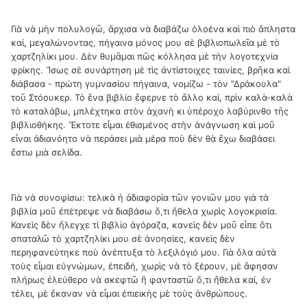
Γιὰ νὰ μὴν πολυλογῶ, ἄρχισα νὰ διαβάζω ὁλοένα καὶ πιὸ ἄπληστα
καί, μεγαλώνοντας, πήγαινα μόνος μου σὲ βιβλιοπωλεῖα μὲ τὸ
χαρτζηλίκι μου. Δὲν θυμᾶμαι πῶς κόλλησα μὲ τὴν λογοτεχνία
φρίκης. Ἴσως σὲ συνάρτηση μὲ τὶς ἀντίστοιχες ταινίες, βρῆκα καὶ
διάβασα - πρώτη γυμνασίου πήγαινα, νομίζω - τὸν "Δράκουλα"
τοῦ Στόουκερ. Τὸ ἕνα βιβλίο ἔφερνε τὸ ἄλλο καί, πρὶν καλὰ-καλὰ
τὸ καταλάβω, μπλέχτηκα στὸν ἀχανὴ κι ὑπέροχο λαβύρινθο τῆς
βιβλιοθήκης. Ἔκτοτε εἶμαι ἐθισμένος στὴν ἀνάγνωση καὶ μοῦ
εἶναι ἀδιανόητο νὰ περάσει μιὰ μέρα ποὺ δὲν θὰ ἔχω διαβάσει
ἔστω μιὰ σελίδα.
Γιὰ νὰ συνοψίσω: τελικὰ ἡ ἀδιαφορία τῶν γονιῶν μου γιὰ τὰ
βιβλία μοῦ ἐπέτρεψε νὰ διαβάσω ὅ,τι ἤθελα χωρὶς λογοκρισία.
Κανεὶς δὲν ἤλεγχε τί βιβλίο ἀγόραζα, κανεὶς δὲν μοῦ εἶπε ὅτι
σπαταλῶ τὸ χαρτζηλίκι μου σὲ ἀνοησίες, κανεὶς δὲν
περηφανεύτηκε ποὺ ἀνέπτυξα τὸ λεξιλόγιό μου. Γιὰ ὅλα αὐτὰ
τοὺς εἶμαι εὐγνώμων, ἐπειδή, χωρὶς νὰ τὸ ξέρουν, μὲ ἄφησαν
πλήρως ἐλεύθερο νὰ σκεφτῶ ἢ φανταστῶ ὅ,τι ἤθελα καί, ἐν
τέλει, μὲ ἔκαναν νὰ εἶμαι ἐπιεικὴς μὲ τοὺς ἀνθρώπους.