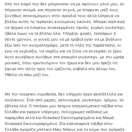
Από τον καιρό που δεν μπορούσαν να με αφήνουν μόνο μου, αν
πήγαιναν σινεμά, και πήγαιναν συχνά, με έπαιρναν μαζί τους.
Συνήθως αποκοιμιόμουν στην αγκαλιά τους αλλά λάτρευα να
βλέπω αυτές τις τεράστιες κινούμενες εικόνες. Μπορεί σιγά-σιγά
να άρχισα να λατρεύω συγκεκριμένες ταινίες, κυρίως γουέστερν,
ήθελα όμως να τα βλέπω όλα. Υπήρξαν φορές, τεσσάρων ή
πέντε χρονών, οι γονείς μου να με τραβολογάν να με βγάλουν
έξω από τον κινηματογράφο, μετά τη λήξη της παράστασης, κι
εγώ να ουρλιάζω, να τσιρίζω και να ζητώ να συνεχίσει το έργο.
Αυτό συνέβαινε συνήθως στα σπαγγέτι γουέστερν, με την ωραία
μουσική, όπου ερωτευόμουν τον ήρωα και δεν μου άρεζε ότι
έφυγε στο τέλος προς τον ορίζοντα, καβάλα στο άλογο του.
Ήθελα να πάω μαζί του.
Με την τούρκικη νομοθεσία, δεν υπήρχαν έργα ακατάλληλα για
ανηλίκους. Έτσι από μικρός, αστυνομικά, γουέστερν, τρόμου, τα
έβλεπα όλα. Ο πατέρας μου έκαμνε επαγγελματικά ταξίδια στην
Ελλάδα και έφερνε υπέροχες, πολύχρωμες εκδόσεις με
παραμύθια αλλά και Κλασσικά Εικονογραφημένα και Μικρά
Κλασσικά Εικονογραφημένα. Στα καλοκαιρινά ταξίδια στην
Ελλάδα αγόραζα μπόλικα Μίκυ Μάους και τα κόμικ που αγόραζα