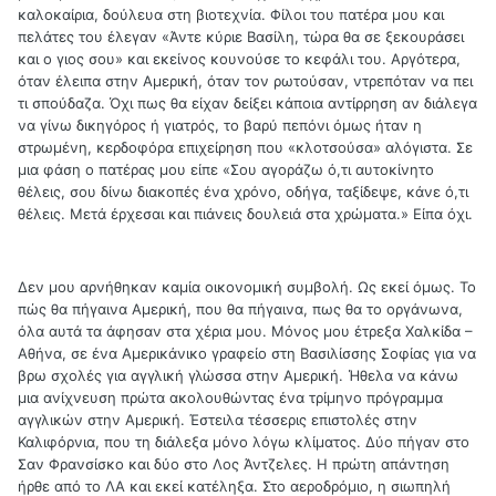
καλοκαίρια, δούλευα στη βιοτεχνία. Φίλοι του πατέρα μου και
πελάτες του έλεγαν «Άντε κύριε Βασίλη, τώρα θα σε ξεκουράσει
και ο γιος σου» και εκείνος κουνούσε το κεφάλι του. Αργότερα,
όταν έλειπα στην Αμερική, όταν τον ρωτούσαν, ντρεπόταν να πει
τι σπούδαζα. Όχι πως θα είχαν δείξει κάποια αντίρρηση αν διάλεγα
να γίνω δικηγόρος ή γιατρός, το βαρύ πεπόνι όμως ήταν η
στρωμένη, κερδοφόρα επιχείρηση που «κλοτσούσα» αλόγιστα. Σε
μια φάση ο πατέρας μου είπε «Σου αγοράζω ό,τι αυτοκίνητο
θέλεις, σου δίνω διακοπές ένα χρόνο, οδήγα, ταξίδεψε, κάνε ό,τι
θέλεις. Μετά έρχεσαι και πιάνεις δουλειά στα χρώματα.» Είπα όχι.
Δεν μου αρνήθηκαν καμία οικονομική συμβολή. Ως εκεί όμως. Το
πώς θα πήγαινα Αμερική, που θα πήγαινα, πως θα το οργάνωνα,
όλα αυτά τα άφησαν στα χέρια μου. Μόνος μου έτρεξα Χαλκίδα –
Αθήνα, σε ένα Αμερικάνικο γραφείο στη Βασιλίσσης Σοφίας για να
βρω σχολές για αγγλική γλώσσα στην Αμερική. Ήθελα να κάνω
μια ανίχνευση πρώτα ακολουθώντας ένα τρίμηνο πρόγραμμα
αγγλικών στην Αμερική. Έστειλα τέσσερις επιστολές στην
Καλιφόρνια, που τη διάλεξα μόνο λόγω κλίματος. Δύο πήγαν στο
Σαν Φρανσίσκο και δύο στο Λος Άντζελες. Η πρώτη απάντηση
ήρθε από το ΛΑ και εκεί κατέληξα. Στο αεροδρόμιο, η σιωπηλή