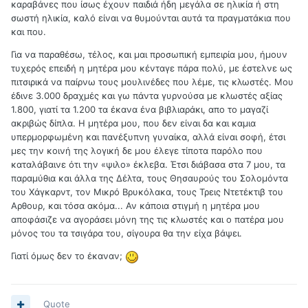
καραβάνες που ίσως έχουν παιδιά ήδη μεγάλα σε ηλικία ή στη
σωστή ηλικία, καλό είναι να θυμούνται αυτά τα πραγματάκια που
και που.
Για να παραθέσω, τέλος, και μαι προσωπική εμπειρία μου, ήμουν
τυχερός επειδή η μητέρα μου κένταγε πάρα πολύ, με έστελνε ως
πιτσιρικά να παίρνω τους μουλινέδες που λέμε, τις κλωστές. Μου
έδινε 3.000 δραχμές και γω πάντα γυρνούσα με κλωστές αξίας
1.800, γιατί τα 1.200 τα έκανα ένα βιβλιαράκι, απο το μαγαζί
ακριβώς δίπλα. Η μητέρα μου, που δεν είναι δα και καμια
υπερμορφωμένη και πανέξυπνη γυναίκα, αλλά είναι σοφή, έτσι
μες την κοινή της λογική δε μου έλεγε τίποτα παρόλο που
καταλάβαινε ότι την «ψιλο» έκλεβα. Έτσι διάβασα στα 7 μου, τα
παραμύθια και άλλα της Δέλτα, τους Θησαυρούς του Σολομόντα
του Χάγκαρντ, τον Μικρό Βρυκόλακα, τους Τρεις Ντετέκτιβ του
Αρθουρ, και τόσα ακόμα... Αν κάποια στιγμή η μητέρα μου
αποφάσιζε να αγοράσει μόνη της τις κλωστές και ο πατέρα μου
μόνος του τα τσιγάρα του, σίγουρα θα την είχα βάψει.
Γιατί όμως δεν το έκαναν;
Quote