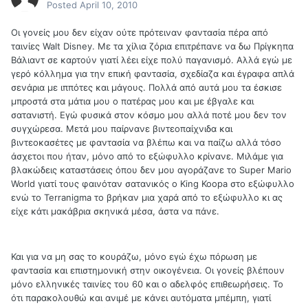
Posted
April 10, 2010
Οι γονείς μου δεν είχαν ούτε πρότειναν φαντασία πέρα από
ταινίες Walt Disney. Με τα χίλια ζόρια επιτρέπανε να δω Πρίγκηπα
Βάλιαντ σε καρτούν γιατί λέει είχε πολύ παγανισμό. Αλλά εγώ με
γερό κόλλημα για την επική φαντασία, σχεδίαζα και έγραφα απλά
σενάρια με ιππότες και μάγους. Πολλά από αυτά μου τα έσκισε
μπροστά στα μάτια μου ο πατέρας μου και με έβγαλε και
σατανιστή. Εγώ φυσικά στον κόσμο μου αλλά ποτέ μου δεν τον
συγχώρεσα. Μετά μου παίρνανε βιντεοπαίχνιδα και
βιντεοκασέτες με φαντασία να βλέπω και να παίζω αλλά τόσο
άσχετοι που ήταν, μόνο από το εξώφυλλο κρίνανε. Μιλάμε για
βλακώδεις καταστάσεις όπου δεν μου αγοράζανε το Super Mario
World γιατί τους φαινόταν σατανικός ο King Koopa στο εξώφυλλο
ενώ το Terranigma το βρήκαν μια χαρά από το εξώφυλλο κι ας
είχε κάτι μακάβρια σκηνικά μέσα, άστα να πάνε.
Και για να μη σας το κουράζω, μόνο εγώ έχω πόρωση με
φαντασία και επιστημονική στην οικογένεια. Οι γονείς βλέπουν
μόνο ελληνικές ταινίες του 60 και ο αδελφός επιθεωρήσεις. Το
ότι παρακολουθώ και ανιμέ με κάνει αυτόματα μπέμπη, γιατί