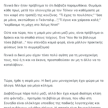
Γενικά δεν ήταν πρόβλημα το ότι διάβαζα παραμυθάκια. Θυμάμαι
κάθε πρωί, μετά την ολονυχτία με τον Τόλκιν να καθόμαστε με
τον καφέ στο τραπέζι της κουζίνας. "Τί έχεις το πουλόπον;" "άσε
ρε μάνα, σκοτώθηκε ο Γκάνταλφ...","Τί έγινε και χαίρεσαι καλέ;"
"κερδίσαμε τη μάχη στο Χελμς Ντιπ!"
Ούτε και τώρα, που η μαμά μου μένει μαζί μου, είναι πρόβλημα οι
δράκοι και τα σπαθιά στους τοίχους. Ένα "που θα τα βάλουμε
τόσα βιβλία!..." που στενάζει καμιά φορά, είναι μάλλον πρακτικής
φύσεως (και το συμμερίζομαι)
Γενικά οι δικοί μου είχαν τόσο πολύ αγάπη για τη μοναχοκόρη
τους, πού ό,τι και να έκανα, προσπαθούσαν αν μη τι άλλο να το
καταλάβουν.
Τώρα, ήρθε η σειρά μου. Η δική μου μοναχοκόρη έχει ψώρα με τα
άλογα. Μιλάμε για μέγα κόλημα.
Διαβάζουμε πάρα πολύ μαζί, αλλά δεν έχει καμιά ιδιαίτερη κλίση
στο φάνταζυ... προτιμάει τα βιβλία με άλογα, που εδώ στη
Σουηδία είναι ολόκληρο υποείδος της παιδικής λογοτεχνίας και
περιλαμβάνουν χιλιάδες τίτλους. Η ιππασία είναι δημοφιλέστατο