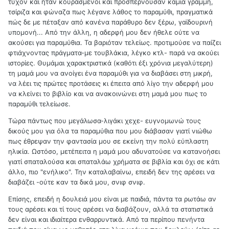
τυχόν και ήταν κουρασμένοι και προσπερνούσαν καμιά γραμμή,
τσίριζα και φώναζα πως λέγανε λάθος το παραμύθι, πραγματικά
πώς δε με πέταξαν από κανένα παράθυρο δεν ξέρω, γαϊδουρινή
υπομονή... Από την άλλη, η αδερφή μου δεν ήθελε ούτε να
ακούσει για παραμύθια. Τα βαριόταν τελείως. προτιμούσε να παίζει
φτιάχνοντας πράγματα-με τουβλάκια, λέγκο κτλ- παρά να ακούει
ιστορίες. Θυμάμαι χαρακτριστικά (καθότι έξι χρόνια μεγαλύτερη)
τη μαμά μου να ανοίγει ένα παραμύθι για να διαβάσει στη μικρή,
να λέει τις πρώτες προτάσεις κι έπειτα από λίγο την αδερφή μου
να κλείνει το βιβλίο και να ανακοινώνει στη μαμά μου πως το
παραμύθι τελείωσε.
Τώρα πάντως που μεγάλωσα-λιγάκι χεχε- ευγνομωνώ τους
δικούς μου για όλα τα παραμύθια που μου διάβασαν γιατί νιώθω
πως έθρεψαν την φαντασία μου σε εκείνη την πολύ εύπλαστη
ηλικία. Ωστόσο, μετέπειτα η μαμά μου αδυνατούσε να κατανοήσει
γιατί σπαταλούσα και σπαταλάω χρήματα σε βιβλία και όχι σε κάτι
άλλο, πιο "ενήλικο". Την καταλαβαίνω, επειδή δεν της αρέσει να
διαβάζει -ούτε καν τα δικά μου, σνιφ σνιφ.
Επίσης, επειδή η δουλειά μου είναι με παιδιά, πάντα τα ρωτάω αν
τους αρέσει και τί τους αρέσει να διαβάζουν, αλλά τα στατιστικά
δεν είναι και ιδιαίτερα ενθαρρυντικά. Από τα περίπου πενήντα