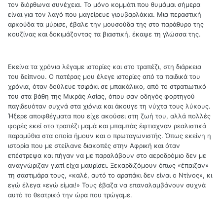
τον διόρθωνα συνέχεια. Το μόνο κομμάτι που θυμάμαι σήμερα
είναι για τον λαγό που μαγείρευε γιουβαρλάκια. Μια περαστική
αρκούδα τα μύρισε, έβαλε την μουσούδα της στο παράθυρο της
κουζίνας και δοκιμάζοντας τα βιαστική, έκαψε τη γλώσσα της.
Εκείνα τα χρόνια λέγαμε ιστορίες και στο τραπέζι, στη διάρκεια
του δείπνου. Ο πατέρας μου έλεγε ιστορίες από τα παιδικά του
χρόνια, όταν δούλευε τσιράκι σε μπακάλικο, από το στρατιωτικό
του στα βάθη της Μικράς Ασίας, όπου σαν οδηγός φορτηγού
παγιδευόταν συχνά στα χιόνια και άκουγε τη νύχτα τους λύκους.
Ήξερε αποφθέγματα που είχε ακούσει στη ζωή του, αλλά πολλές
φορές εκεί στο τραπέζι μαμά και μπαμπάς έφτιαχναν ρεαλιστικά
παραμύθια στα οποία ήμουν και ο πρωταγωνιστής. Όπως εκείνη η
ιστορία που με στείλανε διακοπές στην Αφρική και όταν
επέστρεψα και πήγαν να με παραλάβουν στο αεροδρόμιο δεν με
αναγνώριζαν γιατί είχα μαυρίσει. Ξεκαρδιζόμουν όπως «έπαιζαν»
τη σαστιμάρα τους, «καλέ, αυτό το αραπάκι δεν είναι ο Ντίνος», κι
εγώ έλεγα «εγώ είμαι!» Τους έβαζα να επαναλαμβάνουν συχνά
αυτό το θεατρικό την ώρα που τρώγαμε.