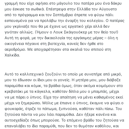
γραμμή που είχε αφήσει στο μάγουλο του πατέρα μου ένα δάκρυ
μου έσκισε τα σωθικά. Επέστρεψα στην Ελλάδα τον Αύγουστο
από το πρόγραμμα και τον Σεπτέμβριο έπρεπε να φύγω πάλι
εσπευσμένα για να προλάβω την έναρξη του κολεγίου. Ο πατέρας
μου γκρίνιαξε που θα με έχανε ως εργατικό χέρι αλλά δεν
γινόταν αλλιώς. (Ήμουν ο Λουκ Σκάιγουόκερ με τον θείο του!)
Αυτή τη φορά, με την δικαιολογία της εργάσιμης μέρας – όλη η
οικογένεια πήγαινε στη βιοτεχνία, κανείς δεν ήρθε στο
αεροδρόμιο. Με αποχαιρέτησαν στα σκαλιά του σπιτιού στη
Χαλκίδα.
Αυτό το καλλιτεχνικό ζουζούνι το οποίο με συνεπήρε από μικρό,
μου το έδωσαν οι ίδιοι μου οι γονείς. Η μητέρα μου, μου διάβαζε
παραμύθια και κόμικ, τα βράδια όμως, όταν ακόμα κοιμόμουν στο
κρεβατάκι με τα κάγκελα, καθόταν δίπλα μου ο μπαμπάς, μέχρι
να με πάρει ο ύπνος. Είχα την απαίτηση να μένει καθισμένος εκεί
μέχρι να ξημερώσει. Μόλις με έπιανε ο ύπνος, έκαμνε να φύγει ο
φουκαράς, έτριζε το πάτωμα, ξυπνούσα, καθόταν πάλι πίσω. Του
ζητούσα πάντα να μου λέει παραμύθια. Δεν ήξερε κανένα και
αυτοσχεδίαζε όπως μπορούσε. Το επόμενο βράδυ του ζητούσα να
επαναλάβει το ίδιο παραμύθι, που δεν το θυμόταν καθόλου, και