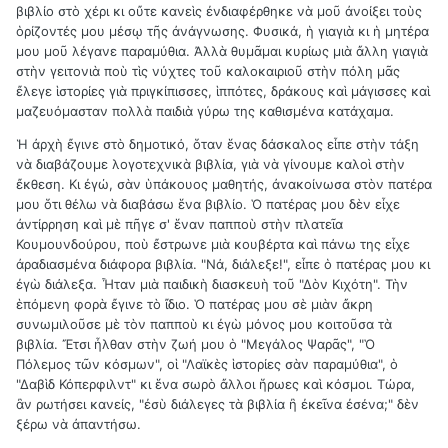
βιβλίο στὸ χέρι κι οὔτε κανεὶς ἐνδιαφέρθηκε νὰ μοῦ ἀνοίξει τοὺς
ὁρίζοντές μου μέσῳ τῆς ἀνάγνωσης. Φυσικά, ἡ γιαγιὰ κι ἡ μητέρα
μου μοῦ λέγανε παραμύθια. Ἀλλὰ θυμᾶμαι κυρίως μιὰ ἄλλη γιαγιὰ
στὴν γειτονιὰ ποὺ τὶς νύχτες τοῦ καλοκαιριοῦ στὴν πόλη μᾶς
ἔλεγε ἱστορίες γιὰ πριγκίπισσες, ἱππότες, δράκους καὶ μάγισσες καὶ
μαζευόμασταν πολλὰ παιδιὰ γύρω της καθισμένα κατάχαμα.
Ἡ ἀρχὴ ἔγινε στὸ δημοτικό, ὅταν ἕνας δάσκαλος εἶπε στὴν τάξη
νὰ διαβάζουμε λογοτεχνικὰ βιβλία, γιὰ νὰ γίνουμε καλοὶ στὴν
ἔκθεση. Κι ἐγώ, σὰν ὑπάκουος μαθητής, ἀνακοίνωσα στὸν πατέρα
μου ὅτι θέλω νὰ διαβάσω ἕνα βιβλίο. Ὁ πατέρας μου δὲν εἶχε
ἀντίρρηση καὶ μὲ πῆγε σ' ἕναν παπποὺ στὴν πλατεῖα
Κουμουνδούρου, ποὺ ἔστρωνε μιὰ κουβέρτα καὶ πάνω της εἶχε
ἀραδιασμένα διάφορα βιβλία. "Νά, διάλεξε!", εἶπε ὁ πατέρας μου κι
ἐγὼ διάλεξα. Ἦταν μιὰ παιδικὴ διασκευὴ τοῦ "Δὸν Κιχότη". Τὴν
ἑπόμενη φορὰ ἔγινε τὸ ἴδιο. Ὁ πατέρας μου σὲ μιὰν ἄκρη
συνωμιλοῦσε μὲ τὸν παπποὺ κι ἐγὼ μόνος μου κοιτοῦσα τὰ
βιβλία. Ἔτσι ἦλθαν στὴν ζωή μου ὁ "Μεγάλος Ψαρᾶς", "Ὁ
Πόλεμος τῶν κόσμων", οἱ "Λαϊκὲς ἱστορίες σὰν παραμύθια", ὁ
"Δαβὶδ Κόπερφιλντ" κι ἕνα σωρὸ ἄλλοι ἥρωες καὶ κόσμοι. Τώρα,
ἂν ρωτήσει κανείς, "ἐσὺ διάλεγες τὰ βιβλία ἢ ἐκεῖνα ἐσένα;" δὲν
ξέρω νὰ ἀπαντήσω.