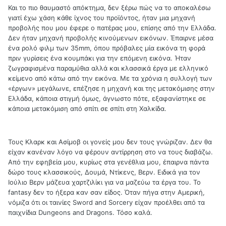
Και το πιο θαυμαστό απόκτημα, δεν ξέρω πώς να το αποκαλέσω
γιατί έχω χάση κάθε ίχνος του προϊόντος, ήταν μια μηχανή
προβολής που μου έφερε ο πατέρας μου, επίσης από την Ελλάδα.
Δεν ήταν μηχανή προβολής κινούμενων εικόνων. Έπαιρνε μέσα
ένα ρολό φιλμ των 35mm, όπου πρόβαλες μία εικόνα τη φορά
πριν γυρίσεις ένα κουμπάκι για την επόμενη εικόνα. Ήταν
ζωγραφισμένα παραμύθια αλλά και κλασσικά έργα με ελληνικό
κείμενο από κάτω από την εικόνα. Με τα χρόνια η συλλογή των
«έργων» μεγάλωνε, επέζησε η μηχανή και της μετακόμισης στην
Ελλάδα, κάποια στιγμή όμως, άγνωστο πότε, εξαφανίστηκε σε
κάποια μετακόμιση από σπίτι σε σπίτι στη Χαλκίδα.
Τους Κλαρκ και Ασίμοβ οι γονείς μου δεν τους γνώριζαν. Δεν θα
είχαν κανέναν λόγο να φέρουν αντίρρηση στο να τους διαβάζω.
Από την εφηβεία μου, κυρίως στα γενέθλια μου, έπαιρνα πάντα
δώρο τους κλασσικούς, Δουμά, Ντίκενς, Βερν. Ειδικά για τον
Ιούλιο Βερν μάζευα χαρτζιλίκι για να μαζεύω τα έργα του. Το
fantasy δεν το ήξερα καν σαν είδος. Όταν πήγα στην Αμερική,
νόμιζα ότι οι ταινίες Sword and Sorcery είχαν προέλθει από τα
παιχνίδια Dungeons and Dragons. Τόσο καλά.