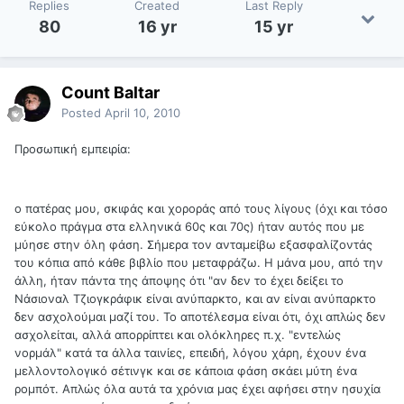
Replies
Created
Last Reply
80
16 yr
15 yr
Count Baltar
Posted
April 10, 2010
Προσωπική εμπειρία:
ο πατέρας μου, σκιφάς και χοροράς από τους λίγους (όχι και τόσο
εύκολο πράγμα στα ελληνικά 60ς και 70ς) ήταν αυτός που με
μύησε στην όλη φάση. Σήμερα τον ανταμείβω εξασφαλίζοντάς
του κόπια από κάθε βιβλίο που μεταφράζω. Η μάνα μου, από την
άλλη, ήταν πάντα της άποψης ότι "αν δεν το έχει δείξει το
Νάσιοναλ Τζιογκράφικ είναι ανύπαρκτο, και αν είναι ανύπαρκτο
δεν ασχολούμαι μαζί του. Το αποτέλεσμα είναι ότι, όχι απλώς δεν
ασχολείται, αλλά απορρίπτει και ολόκληρες π.χ. "εντελώς
νορμάλ" κατά τα άλλα ταινίες, επειδή, λόγου χάρη, έχουν ένα
μελλοντολογικό σέτινγκ και σε κάποια φάση σκάει μύτη ένα
ρομπότ. Απλώς όλα αυτά τα χρόνια μας έχει αφήσει στην ησυχία