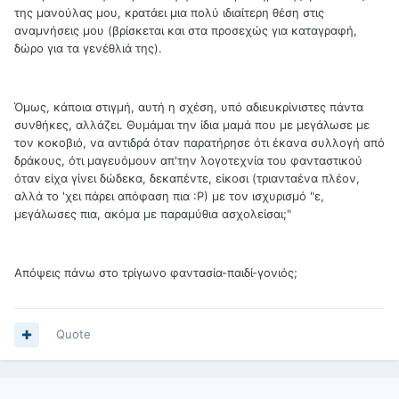
της μανούλας μου, κρατάει μια πολύ ιδιαίτερη θέση στις
αναμνήσεις μου (βρίσκεται και στα προσεχώς για καταγραφή,
δώρο για τα γενέθλιά της).
Όμως, κάποια στιγμή, αυτή η σχέση, υπό αδιευκρίνιστες πάντα
συνθήκες, αλλάζει. Θυμάμαι την ίδια μαμά που με μεγάλωσε με
τον κοκοβιό, να αντιδρά όταν παρατήρησε ότι έκανα συλλογή από
δράκους, ότι μαγευόμουν απ'την λογοτεχνία του φανταστικού
όταν είχα γίνει δώδεκα, δεκαπέντε, είκοσι (τριανταένα πλέον,
αλλά το 'χει πάρει απόφαση πια :Ρ) με τον ισχυρισμό "ε,
μεγάλωσες πια, ακόμα με παραμύθια ασχολείσαι;"
Απόψεις πάνω στο τρίγωνο φαντασία-παιδί-γονιός;
Quote