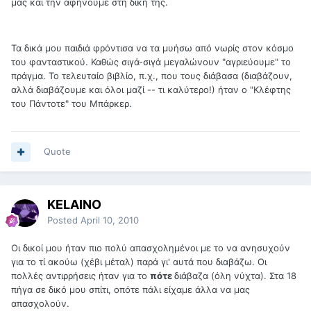
μας και την αφήνουμε στη δική της.
Τα δικά μου παιδιά φρόντισα να τα μυήσω από νωρίς στον κόσμο
του φανταστικού. Καθώς σιγά-σιγά μεγαλώνουν "αγριεύουμε" το
πράγμα. Το τελευταίο βιβλίο, π.χ., που τους διάβασα (διαβάζουν,
αλλά διαβάζουμε και όλοι μαζί -- τι καλύτερο!) ήταν ο "Κλέφτης
του Πάντοτε" του Μπάρκερ.
Quote
KELAINO
Posted
April 10, 2010
Οι δικοί μου ήταν πιο πολύ απασχολημένοι με το να ανησυχούν
για το τί ακούω (χέβι μέταλ) παρά γι' αυτά που διαβάζω. Οι
πολλές αντιρρήσεις ήταν για το
πότε
διάβαζα (όλη νύχτα). Στα 18
πήγα σε δικό μου σπίτι, οπότε πάλι είχαμε άλλα να μας
απασχολούν.