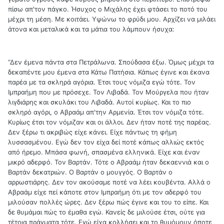
πίσω απ'τον πάγκο. Ήσυχος ο Μιχάλης έχει φτάσει το ποτό του
μέχρι τη μέση. Με κοιτάει. Υψώνω το φρύδι μου. Αρχίζει να μιλάει
άτονα και μεταλικά και τα μάτια του λάμπουν ήσυχα:
“Δεν έμενα πάντα στα Πετράλωνα. Σπούδασα έξω. Όμως μέχρι τα
δεκαπέντε μου έμενα στα Κάτω Πατήσια. Κάπως έγινε και έκανα
παρέα με τα σκληρά αγόρια. Έτσι τους νόμιζα εγώ τότε. Τον
Ιμπραήμη που με πρόσεχε. Τον Λιβαδά. Τον Μούργελα που ήταν
λιγδιάρης και σκυλάκι του Λιβαδά. Αυτοί κυρίως. Και το πιο
σκληρό αγόρι, ο Αβραάμ απ'την Αρμενία. Έτσι τον νόμιζα τότε.
Κυρίως έτσι τον νόμιζαν και οι άλλοι. Δεν ήταν ποτέ της παρέας.
Δεν ξέρω τι ακριβώς είχε κάνει. Είχε πάντως τη φήμη
λυσσασμένου. Εγώ δεν τον είχα δεί ποτέ κάπως αλλιώς εκτός
από ήρεμο. Μπάσα φωνή, σπασμένα ελληνικά. Είχε και έναν
μικρό αδερφό. Τον Βαρτάν. Τότε ο Αβραάμ ήταν δεκαεννιά και ο
Βαρτάν δεκατριών. Ο Βαρτάν ο μουγγός. Ο Βαρτάν ο
αρρωστιάρης. Δεν τον ακούσαμε ποτέ να λέει κουβέντα. Αλλά ο
Αβραάμ είχε πεί κάποτε στον Ιμπραήμη ότι με τον αδερφό του
μιλούσαν πολλές ώρες. Δεν ξέρω πώς έγινε και του το είπε. Και
δε θυμάμαι πώς το έμαθα εγώ. Κανείς δε μιλούσε έτσι, ούτε για
τέτοια πράγματα τότε. Εγώ είχα κολλήσει και το θυμόμουν όποτε