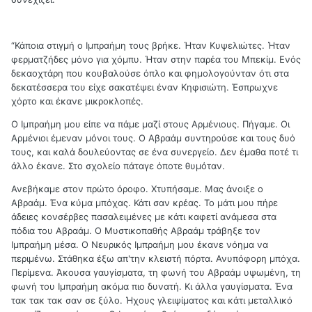
“Κάποια στιγμή ο Ιμπραήμη τους βρήκε. Ήταν Κυψελιώτες. Ήταν
φερματζήδες μόνο για χόμπυ. Ήταν στην παρέα του Μπεκίμ. Ενός
δεκαοχτάρη που κουβαλούσε όπλο και φημολογούνταν ότι στα
δεκατέσσερα του είχε σακατέψει έναν Κηφισιώτη. Έσπρωχνε
χόρτο και έκανε μικροκλοπές.
Ο Ιμπραήμη μου είπε να πάμε μαζί στους Αρμένιους. Πήγαμε. Οι
Αρμένιοι έμεναν μόνοι τους. Ο Αβραάμ συντηρούσε και τους δυό
τους, και καλά δουλεύοντας σε ένα συνεργείο. Δεν έμαθα ποτέ τι
άλλο έκανε. Στο σχολείο πάταγε όποτε θυμόταν.
Ανεβήκαμε στον πρώτο όροφο. Χτυπήσαμε. Μας άνοιξε ο
Αβραάμ. Ένα κύμα μπόχας. Κάτι σαν κρέας. Το μάτι μου πήρε
άδειες κονσέρβες πασαλειμένες με κάτι καφετί ανάμεσα στα
πόδια του Αβραάμ. Ο Μυστικοπαθής Αβραάμ τράβηξε τον
Ιμπραήμη μέσα. Ο Νευρικός Ιμπραήμη μου έκανε νόημα να
περιμένω. Στάθηκα έξω απ'την κλειστή πόρτα. Ανυπόφορη μπόχα.
Περίμενα. Άκουσα γαυγίσματα, τη φωνή του Αβραάμ υψωμένη, τη
φωνή του Ιμπραήμη ακόμα πιο δυνατή. Κι άλλα γαυγίσματα. Ένα
τακ τακ τακ σαν σε ξύλο. Ήχους γλειψίματος και κάτι μεταλλικό