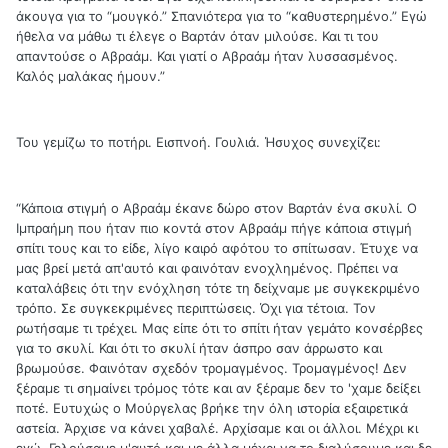
άκουγα για το “μουγκό.” Σπανιότερα για το “καθυστερημένο.” Εγώ
ήθελα να μάθω τι έλεγε ο Βαρτάν όταν μιλούσε. Και τι του
απαντούσε ο Αβραάμ. Και γιατί ο Αβραάμ ήταν λυσσασμένος.
Καλός μαλάκας ήμουν.”
Του γεμίζω το ποτήρι. Εισπνοή. Γουλιά. Ήσυχος συνεχίζει:
“Κάποια στιγμή ο Αβραάμ έκανε δώρο στον Βαρτάν ένα σκυλί. Ο
Ιμπραήμη που ήταν πιο κοντά στον Αβραάμ πήγε κάποια στιγμή
σπίτι τους και το είδε, λίγο καιρό αφότου το σπίτωσαν. Έτυχε να
μας βρεί μετά απ'αυτό και φαινόταν ενοχλημένος. Πρέπει να
καταλάβεις ότι την ενόχληση τότε τη δείχναμε με συγκεκριμένο
τρόπο. Σε συγκεκριμένες περιπτώσεις. Όχι για τέτοια. Τον
ρωτήσαμε τι τρέχει. Μας είπε ότι το σπίτι ήταν γεμάτο κονσέρβες
για το σκυλί. Και ότι το σκυλί ήταν άσπρο σαν άρρωστο και
βρωμούσε. Φαινόταν σχεδόν τρομαγμένος. Τρομαγμένος! Δεν
ξέραμε τι σημαίνει τρόμος τότε και αν ξέραμε δεν το 'χαμε δείξει
ποτέ. Ευτυχώς ο Μούργελας βρήκε την όλη ιστορία εξαιρετικά
αστεία. Άρχισε να κάνει χαβαλέ. Αρχίσαμε και οι άλλοι. Μέχρι κι
εγώ. Γελούσαμε μ'αυτό και με άλλα μέχρι να το διαλύσουμε και δε