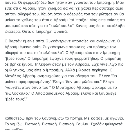
πάντα. Οι φερματζήδες δεν ήταν καν γνωστοί του Ιμπραήμη. Μας
είπε ότι ο Αβραάμ ήταν χλωμός σα να 'χε χάσει περισσότερο αίμα
απ'τον αδερφό του. Και ότι όταν ο αδερφός του τον ρώτησε αν θα
μείνει το χείλος του έτσι ο Αβραάμ “τά 'παιξε.” Μας είπε επίσης ότι
μουρμούρισε κάτι για το “κωλόσκυλο”. Κανείς μας δε το κατάλαβε
ιδιαίτερα. Ούτε ο Ιμπραήμη φυσικά.
Ο Βαρτάν έμεινε σπίτι. Συγκέντρωνε απουσίες και ανάρρωνε. Ο
Αβραάμ έμεινε σπίτι. Συγκέντρωνε απουσίες και πρόσεχε τον
αδερφό του και το “κωλόσκυλο”. Ο Αβραάμ είπε στον Ιμπραήμη
“βρες τους.” Ο Ιμπραήμη έψαχνε τους φερματζήδες. Ο Ιμπραήμη
δε βρήκε ίχνος. Τηλεφωνιόταν με τον Αβραάμ. Είχε γίνει λίγο πιο
ομιλητικός, μας είπε ο Ιμπραήμη. Αλλά μιλούσε περίεργα. Ο
Μεγάλος Αβραάμ ανησυχούσε για τον αδερφό του. Έλεγε “θα
μείνει παραμορφωμένος.” Έλεγε “δεν μου μιλάει πια.” Έλεγε
“γαυγίζει στον ύπνο του.” Ο Μυστήριος Αβραάμ φρίκαρε με το
“κωλόσκυλο.” Ο Αποφασισμένος Αβραάμ έλεγε και ξανάλεγε
“βρές τους”.”
Καθυστερώ πριν του ξαναγεμίσω το ποτήρι. Με κοιτάει με αγωνία.
Το γεμίζω. Εισπνοή. Εισπνοή. Εισπνοή. Γουλιά. Σχεδόν ψιθυριστά
συνεχίζει: