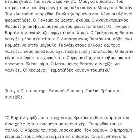
στριμώχνουν. Του λένε φέρε κινητό. Μούγκα ο Βαρτάν. Του
αστράφτουν μια. Φέρε κινητό ρε μαλακισμένο. Μούγκα ο Βαρτάν.
Τον κλωτσάνε στ'αρχίδια. Γαμώ την αρμενία σου λένε οι αλβανοί
φερματζήδες. Ο Πονεμένος Βαρτάν σκύβει. Ο Αγανακτισμένος
Φερματζής σκύβει κι αυτός να του ψάξει τις τσέπες. Ο Πονηρός
Βαρτάν τον αγκαλιάζει σφιχτά απ'το λαιμό. Ο Τρελαμένος Βαρτάν
γαυγίζει μέσα στ'αυτί του. Ο Λυσσασμένος Βαρτάν του κόβει ένα
κομμάτι να απ'το μάγουλο. Γυρνάει στους άλλους και τους
γαυγίζει. Ένας απ'αυτούς έχει τραβήξει ήδη πεταλούδα. Ο Βαρτάν
είναι στο ύψος του χεριού του. Ο φερματζής του τραβάει μια στο
πρόσωπο. Βλέπει αίμα. Ο Ματωμένος Βαρτάν συνεχίζει να
γαυγίζει. Οι Χεσμένοι Φερματζήδες κάνουν τουμπεκί.”
Του γεμίζω το ποτήρι. Εισπνοή. Εισπνοή. Γουλιά. Τρέμοντας
συνεχίζει:
“Ο Βαρτάν γυρίζει σπίτι τρέχοντας. Κρατάει τα δυο κομμάτια του
άνω χείλους του ενωμένα με το ένα χέρι. Τα αρχίδια του με
τ'άλλο. Ο Αβραάμ τον πάει νοσοκομείο. Τον ράβουν. Ο Ιμπραήμη
είναι μαζί τους. Μας λέει μετά ότι ο Βαρτάν τους διηγήθηκε τα