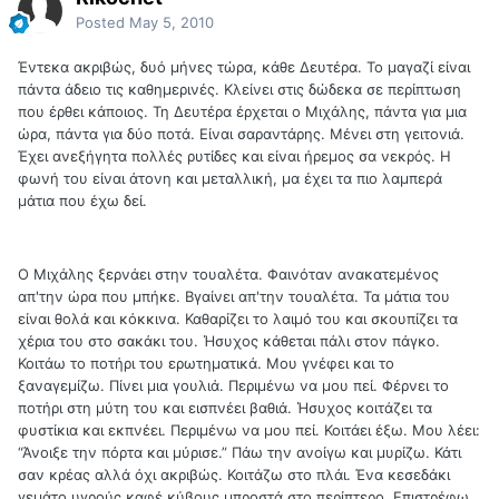
Posted
May 5, 2010
Έντεκα ακριβώς, δυό μήνες τώρα, κάθε Δευτέρα. Το μαγαζί είναι
πάντα άδειο τις καθημερινές. Κλείνει στις δώδεκα σε περίπτωση
που έρθει κάποιος. Τη Δευτέρα έρχεται ο Μιχάλης, πάντα για μια
ώρα, πάντα για δύο ποτά. Είναι σαραντάρης. Μένει στη γειτονιά.
Έχει ανεξήγητα πολλές ρυτίδες και είναι ήρεμος σα νεκρός. Η
φωνή του είναι άτονη και μεταλλική, μα έχει τα πιο λαμπερά
μάτια που έχω δεί.
Ο Μιχάλης ξερνάει στην τουαλέτα. Φαινόταν ανακατεμένος
απ'την ώρα που μπήκε. Βγαίνει απ'την τουαλέτα. Τα μάτια του
είναι θολά και κόκκινα. Καθαρίζει το λαιμό του και σκουπίζει τα
χέρια του στο σακάκι του. Ήσυχος κάθεται πάλι στον πάγκο.
Κοιτάω το ποτήρι του ερωτηματικά. Μου γνέφει και το
ξαναγεμίζω. Πίνει μια γουλιά. Περιμένω να μου πεί. Φέρνει το
ποτήρι στη μύτη του και εισπνέει βαθιά. Ήσυχος κοιτάζει τα
φυστίκια και εκπνέει. Περιμένω να μου πεί. Κοιτάει έξω. Μου λέει:
“Άνοιξε την πόρτα και μύρισε.” Πάω την ανοίγω και μυρίζω. Κάτι
σαν κρέας αλλά όχι ακριβώς. Κοιτάζω στο πλάι. Ένα κεσεδάκι
γεμάτο υγρούς καφέ κύβους μπροστά στο περίπτερο. Επιστρέφω