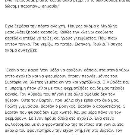
δώσαμε παραπάνω σημασία.”
Έχω ξεχάσει την πόρτα ανοιχτή. Ήσυχος ακόμα ο Μιχάλης
μασουλάει ξηρούς καρπούς. Καθώς την κλείνω ακούω το
κεσεδάκι απέξω να τρίζει και ήχους γλειψίματος. Πάω πίσω
απ'τον πάγκο. Του γεμίζω το ποτήρι. Εισπνοή. Γουλιά. Ήσυχος
ακόμα συνεχίζει:
“Εκείνο τον καιρό ήταν μόδα να αράζουν κάποιοι στα στενά γύρω
απ'το σχολείο και να φερμάρουν όποιον περνάει μόνος του.
Συρτάρια να 'βλεπες γεμάτα κινητά και χαρτζιλίκια. Ο Λιβαδάς και
ο Ιμπραήμη ήταν φίλοι με τους φερματζήδες και δε μας πείραζε
κανείς. Τον Αβραάμ που πήγαινε σε άλλο σχολείο δεν τον
ήξεραν. Ούτε τον Βαρτάν, που μόλις είχε έρθει στο δικό μας.
Πρώτη γυμνασίου. Βαρτάν ο μουγκός. Βαρτάν ο αρρωστιάρης. Ο
Βαρτάν που φυσικά δεν είχε κινητό. Και μια μέρα πάνε να τον
φερμάρουν. Σε έναν δρόμο δίπλα στο σχολείο. Ένα στενό
κωλοδρομάκι με ένα φροντιστήριο της πούτσας στη γωνία. Στα
σκαλιά του φροντιστηρίου την είχαν στημένη στο Βαρτάν. Τον