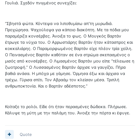
Γουλιά. Σχεδόν πνιγμένος συνεχίζει:
“Σβηστά φώτα. Κόντεψα να λιποθυμίσω απ'τη μυρωδιά.
Προχώρησα. Ψαχούλεψα για κάποιο διακόπτη. Με τα πόδια μου
παραμέριζα κονσέρβες. Άνοιξα το φως. Ο Μουγκός Βαρτάν
έτρωγε τα νύχια του. Ο Αρρωστιάρης Βαρτάν ήταν κάτασπρος και
κοκκαλιάρης. Ο Παραμορφωμένος Βαρτάν είχε πλέον τρία χείλη.
Ο Πεινασμένος Βαρτάν καθόταν σε ένα στρώμα σκεπασμένος ο
μισός από κονσέρβες. Ο Λιμασμένος Βαρτάν μου είπε “τέλειωσε η
ζωοτροφή.” Ο Λυσσασμένος Βαρτάν άρχισε να γαυγίζει. Πήρα
βαθιά ανάσα. Η μπόχα με γάμησε. Όρμησα έξω και άρχισα να
τρέχω. Γύρισα σπίτι. Τον Αβραάμ τον κλείσαν μέσα. Τριπλή
ανθρωποκτονία. Και ο Βαρτάν αδέσποτος.”
Κοίταξε το ρολόι. Είδε ότι ήταν περασμένες δώδεκα. Πλήρωσε.
Κάλυψε τη μύτη με την παλάμη του. Άνοιξε την πόρτα κι έφυγε.
Quote