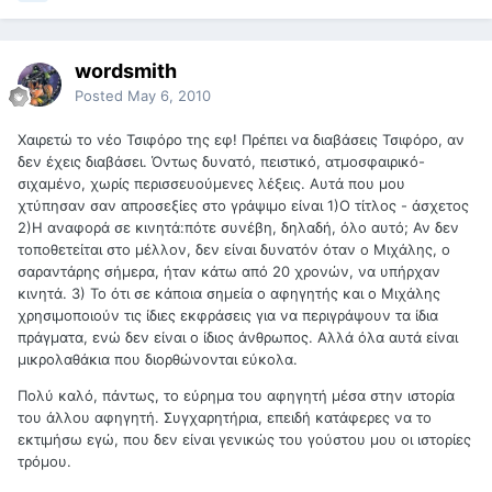
wordsmith
Posted
May 6, 2010
Xαιρετώ το νέο Τσιφόρο της εφ! Πρέπει να διαβάσεις Τσιφόρο, αν
δεν έχεις διαβάσει. Όντως δυνατό, πειστικό, ατμοσφαιρικό-
σιχαμένο, χωρίς περισσευούμενες λέξεις. Αυτά που μου
χτύπησαν σαν απροσεξίες στο γράψιμο είναι 1)Ο τίτλος - άσχετος
2)Η αναφορά σε κινητά:πότε συνέβη, δηλαδή, όλο αυτό; Αν δεν
τοποθετείται στο μέλλον, δεν είναι δυνατόν όταν ο Μιχάλης, ο
σαραντάρης σήμερα, ήταν κάτω από 20 χρονών, να υπήρχαν
κινητά. 3) Το ότι σε κάποια σημεία ο αφηγητής και ο Μιχάλης
χρησιμοποιούν τις ίδιες εκφράσεις για να περιγράψουν τα ίδια
πράγματα, ενώ δεν είναι ο ίδιος άνθρωπος. Αλλά όλα αυτά είναι
μικρολαθάκια που διορθώνονται εύκολα.
Πολύ καλό, πάντως, το εύρημα του αφηγητή μέσα στην ιστορία
του άλλου αφηγητή. Συγχαρητήρια, επειδή κατάφερες να το
εκτιμήσω εγώ, που δεν είναι γενικώς του γούστου μου οι ιστορίες
τρόμου.