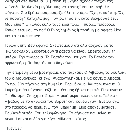
να τρίζει στο πάτωμα. Ο Ιμπραήμη βγήκε σχεδόν τρέχοντας.
Φώναξε “Μαλακία μεγάλη πας να κάνεις” και με τράβηξε.
Φύγαμε. Στο δρόμο μουρμούριζε όλη την ώρα “Όχι ρε πούστη. Όχι
ρε πούστη.” Κατάχλωμος. Τον ρώτησα τι σκατά βρωμούσε έτσι.
Μου είπε “Το κωλόσκυλο τους έχει πυρό... πυόρ... πυόρροια.
Κάπως έτσι μου το πε.” Ο Ενοχλημένος Ιμπραήμη με άφησε λίγο
πιο κάτω και έφυγε.
Γύρισα σπίτι. Δεν έφαγα. Σκεφτόμουν ότι όλα άρχισαν με το
“κωλόσκυλο”. Σκεφτόμουν τι ράτσα να είναι. Σκεφτόμουν τη
μπόχα. Την πυόρροια. Το Βαρτάν τον μουγκό. Το Βαρτάν τον
αρρωστιάρη. Το Βαρτάν που δαγκώνει.
Την επόμενη μέρα βρεθήκαμε στο παρκάκι. Ο Λιβαδάς, το σκυλάκι
του ο Μούργελας, κι εγώ. Αναρωτηθήκαμε τι θα κάνει ο Αβραάμ.
Το πρωί θα πήγαινε στη Κυψέλη. Περιμέναμε. Και περιμέναμε. Ο
Ιμπραήμη θα πήγαινε μαζί του. Θα μας έβρισκε μετά. Περιμέναμε.
Υποθέταμε. Στοιχηματίζαμε. Η μισή μέρα πέρασε έτσι. Τελικά ο
Λιβαδάς με το σκυλάκι του βαρέθηκαν και έφυγαν. Έμεινα εγώ
στο παρκάκι να περιμένω τον Ιμπραήμη. Είχε απογευματιάσει.
Πουθενά αυτός. Του τηλεφώνησα. Το σήκωσε και μείναμε
σιωπηλοί και οι δύο για λίγο. Μίλησα πρώτος.
“Τι έγινε;”