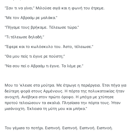
“Σαν τι να γίνει.” Μιλούσε σιγά και η φωνή του έτρεμε.
“Με τον Αβραάμ ρε μαλάκα.”
“Πήγαμε τους βρήκαμε. Τέλειωσε τώρα.”
“Τι τέλειωσε δηλαδή.”
“Έφερε και το κωλόσκυλο του. Άστο, τέλειωσε.”
“Θα μου πείς τι έγινε ρε πούστη;”
“Να σου πεί ο Αβραάμ τι έγινε. Τα λέμε ρε.”
Μου το 'κλεισε στα μούτρα. Με έτρωγε η περιέργεια. Έτσι πήγα για
δεύτερη φορά στους Αρμένιους. Η πόρτα της πολυκατοικίας ήταν
ανοιχτή. Ανέβηκα στον πρώτο όροφο. Η μπόχα με χτύπησε
προτού τελειώσουν τα σκαλιά. Πλησίασα την πόρτα τους. Ήταν
μισάνοιχτη. Έκλεισα τη μύτη μου και μπήκα.”
Του γέμισα το ποτήρι. Εισπνοή. Εισπνοή. Εισπνοή. Εισπνοή.