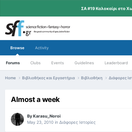
ΣΑ #19 Καλοκαίρι στο Χ
Browse
Activity
Forums
Clubs
Events
Guidelines
Leaderboard
Home
Βιβλιοθήκες και Εργαστήρια
Βιβλιοθήκη
Διάφορες Ισ
Almost a week
By
Karasu_Noroi
May 23, 2010
in
Διάφορες Ιστορίες