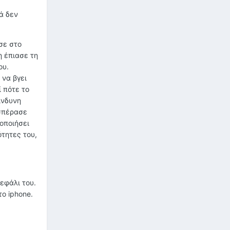
ά δεν
σε στο
η έπιασε τη
ου.
 να βγει
ί πότε το
ίνδυνη
οσπέρασε
οποιήσει
ότητες του,
εφάλι του.
ο iphone.