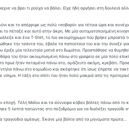
αχνε να βρει τι ρούχα να βάλει. Είχε ήδη αργήσει στη δουλειά αλλ
όνι και το απέρριψε ως πολύ «σοβαρό» για τέτοια ώρα και συνέχι
 το πέταξε και αυτό στην άκρη. Με μία αυτοματοποιημένη κίνησ
ιάλεξε και ένα T-Shirt, το πιο σκουρόχρωμο που βρήκε μπροστά τ
θηκε την τσάντα του, έβαλε τα παπούτσια του και την άνοιξε για
του έριξε μία τελευταία ματιά στο δωμάτιο. Προσπάθησε να θυμηθε
ιθάρα του ήταν ακουμπισμένη πάνω στο γραφείο σε μία πολύ επικ
 το πρωί ήταν πεταμένα πάνω στο, αμάζευτο ακόμη, κρεβάτι. Πρ
ντηλα πάνω στο κομωδίνο και σκέφτηκε ότι ίσως έπρεπε να τακτ
ε νόημα. Η τάξη στο σπίτι του ήταν πολύ μακριά από τις προτεραι
ην εποχή. Τέλη Μαΐου και τα σύννεφα κόβαν βόλτες πάνω από το κ
κε 5 λεπτά πατώντας στο πεζοδρόμιο για να διαλέξει τραγούδι στ
στα τραγούδια αμέσως. Έκανε μία βόλτα από τα μηνύματα πρώτα…