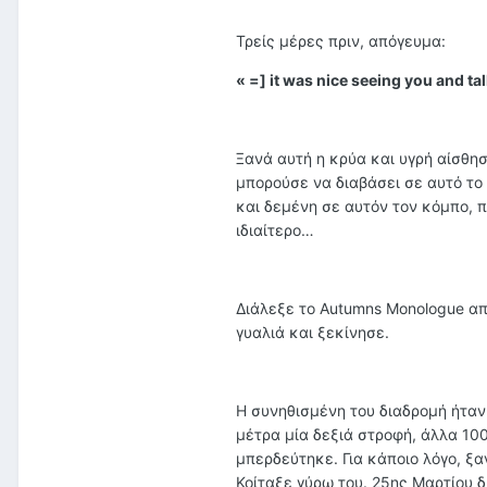
Τρείς μέρες πριν, απόγευμα:
« =] it was nice seeing you and ta
Ξανά αυτή η κρύα και υγρή αίσθησ
μπορούσε να διαβάσει σε αυτό το
και δεμένη σε αυτόν τον κόμπο, π
ιδιαίτερο…
Διάλεξε το Autumns Monologue απ
γυαλιά και ξεκίνησε.
Η συνηθισμένη του διαδρομή ήταν 
μέτρα μία δεξιά στροφή, άλλα 10
μπερδεύτηκε. Για κάποιο λόγο, ξ
Κοίταξε γύρω του. 25ης Μαρτίου δ