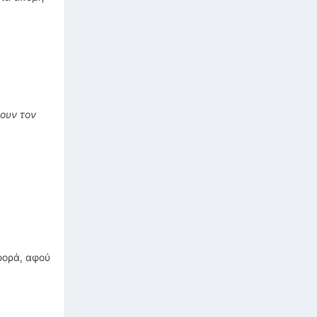
νουν τον
φορά, αφού