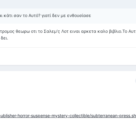
αι κάτι σαν το Αυτό? γιατί δεν με ενθουσίασε
ο τρομος θεωρω οτι το Σαλεμ'ς Λοτ ειναι αρκετα καλο βιβλιο.Το Αυτ
δει.
lisher-horror-suspense-mystery-collectible/subterranean-press.sh