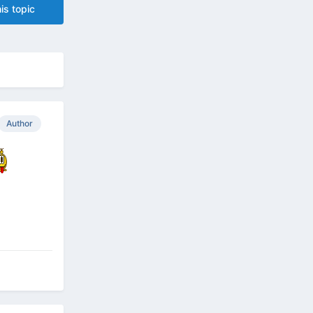
is topic
Author