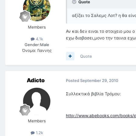
Quote
αξίζει το Σαλεμς Λοτ? η θα είν
Members
Αν και δεν ειναι το στοιχειο μου 
εχω διαβασει,μονο την ταινια εχω 
4.1k
Gender:
Male
Όνομα:
Γιαννης
Quote
Adicto
Posted
September 29, 2010
Συλλεκτικά βιβλία Τρόμου:
http://www.abebooks.com/books/pub
Members
1.2k