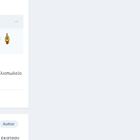
κ
ιβλιοπωλείο
Author
υ έκατσαν