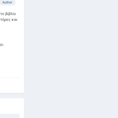
Author
το βιβλίο
κτήρες και
ει