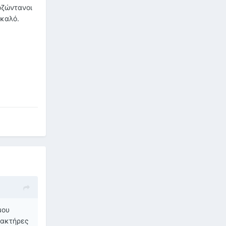
οζώντανοι
 καλό.
μου
ρακτήρες