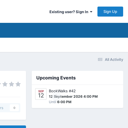
Sign Up
Existing user? Sign In
All Activity
Upcoming Events
BookWalks #42
SEP
12
0
12 September 2026 4:00 PM
Until
6:00 PM
rs
0