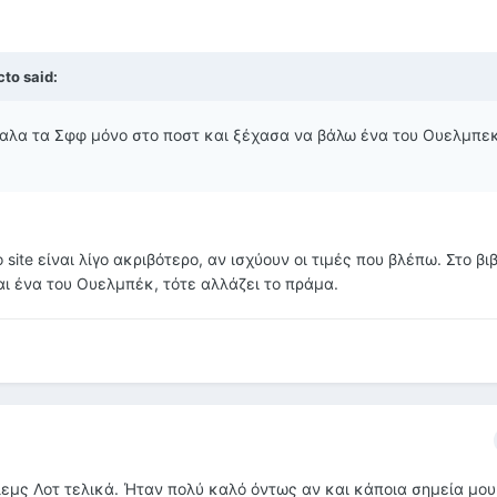
to said:
έβαλα τα Σφφ μόνο στο ποστ και ξέχασα να βάλω ένα του Ουελμπε
ο site είναι λίγο ακριβότερο, αν ισχύουν οι τιμές που βλέπω. Στο β
αι ένα του Ουελμπέκ, τότε αλλάζει το πράμα.
λεμς Λοτ τελικά. Ήταν πολύ καλό όντως αν και κάποια σημεία μο