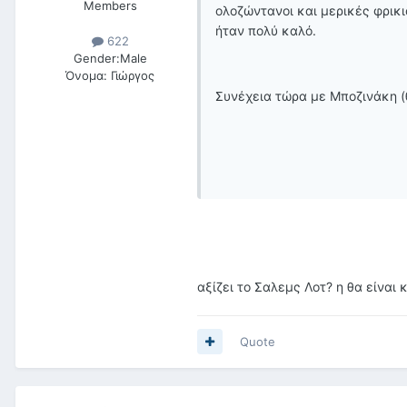
Members
ολοζώντανοι και μερικές φρικ
ήταν πολύ καλό.
622
Gender:
Male
Όνομα:
Γιώργος
Συνέχεια τώρα με Μποζινάκη (
αξίζει το Σαλεμς Λοτ? η θα είναι 
Quote