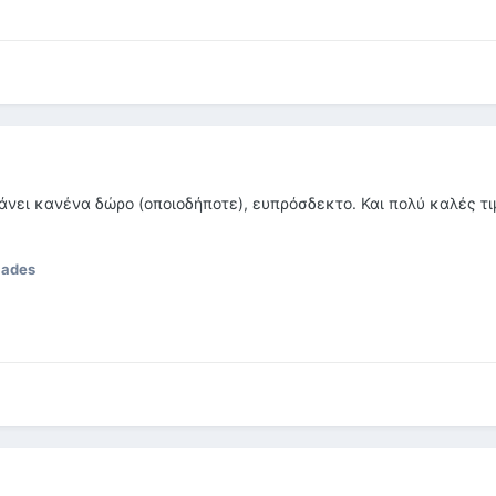
κάνει κανένα δώρο (οποιοδήποτε), ευπρόσδεκτο. Και πολύ καλές τ
iades