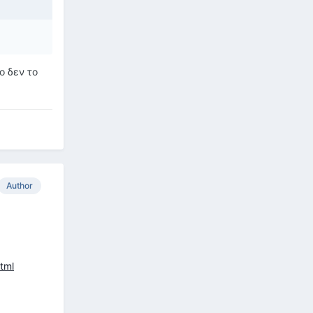
ο δεν το
Author
tml