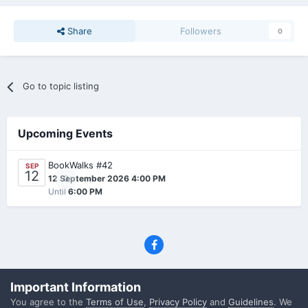
Share
Followers
0
Go to topic listing
Upcoming Events
BookWalks #42
SEP
12
0
12 September 2026 4:00 PM
Until
6:00 PM
Privacy Policy
Contact Us
Cookies
Important Information
(C) SFF.gr, All rights reserved
You agree to the
Terms of Use
,
Privacy Policy
and
Guidelines
. We
Powered by Invision Community