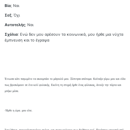
Βία
; Ναι
Σεξ
; Όχι
Αυτοτελής
; Ναι
Σχόλια
: Ενώ δεν μου αρέσουν τα κοινωνικά, μου ήρθε μια νύχτα
έμπνευση και το έγραψα
Ένιωσα κάτι παγωμένο να ακουμπάει το μάγουλό μου. Ξύπνησα απότομα. Κοίταξα γύρω μου και είδα
πως βρισκόμουν σε ένα κελί φυλακής. Εκείνη τη στιγμή ήρθε ένας φύλακας, άνοιξε την πόρτα και
μπήκε μέσα.
-Ήρθε η ώρα. μου είπε.
Σηκώθηκα, αγουροξυπνημένος ακόμα, και αναρωτιόμουν πως βρέθηκα εκεί. Περάσαμε μπροστά από