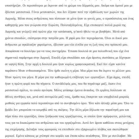
υποστήριζαν. Οι περισσότεροι με έκριναν από το χρώμα του δέρματός μου. Ακόμα και όμοιοί μου με
έβλεπαν ρατσιστικά. Γόνοι μεταναστών, που δεν έζησαν ποτέ την εξαθλίωση των χωριών της
Αφρικής. Μέσα στους ανθρώπους που πίστευαν σε μένα ήταν οι γονείς μου, ο ιεραπόστολος και ένας
καθηγητής μου που γνώρισα στην Ευρώπη. Πολυταξιδεμένος. Είχε επισκεφτεί πολλά χωριά της
Αφρικής και γνώριζε από πρώτο χέρι την κατάσταση, γι’αυτό ήθελε να με βοηθήσει. Μετά από
χρόνια σπουδών, επέστρεψα στην πατρίδα μου. Η χαρά μου δεν περιγράφεται. Όλοι οι δικοί μου
άνθρωποι με αγκάλιαζαν χαρούμενοι, έβλεπαν μια νέα ελπίδα για τη ζωή τους στο πρόσωπό μου.
Αποφάσισα να δουλέψω για να τους συντηρήσω. Έπιασα δουλειά σε μια πολυεθνική που είχε ένα
σημαντικό παράρτημα στην Αφρική. Επειδή είχα σπουδάσει και είχα άριστες συστάσεις με δέχτηκαν
σε υψηλή θέση. Στην αρχή η δουλειά μου ήταν κυρίως γραφειοκρατική. Εκεί δεν είχαν κανένα
παράπονο Ήταν ενθουσιασμένοι. Τότε ήρθε εκείνη η μέρα. Μια μέρα που θα έκρινε το μέλλον μου.
Ήταν πρώτη του μήνα. Η μέρα για την καθιερωμένη επίβλεψη των εργοταξίων. Είχα άγχος, επειδή
ήταν η πρώτη φορά που θα πήγαινα. Ο συνάδελφός μου, που θα πηγαίναμε μαζί, έκανε ένα
ρατσιστικό σχόλιο, το οποίο αγνόησα. Μόλις φτάσαμε έμεινα άναυδος. Οι εργάτες δούλευαν σε
άθλιες συνθήκες και, μετά από συνομιλία μαζί τους, έμαθα πως έπαιρναν και υπερβολικά μικρούς
μισθούς για εργασία πολύ περισσότερο από το συνηθισμένο όριο. Τότε κάτι άλλαξε μέσα μου. Όλο το
βράδυ δεν μπορούσα να κοιμηθώ από τις σκέψεις. Την άλλη μέρα δήλωσα την παραίτησή μου και
πήγα πίσω στο εργοτάξιο, όπου ξεσήκωσα τους εργαζόμενους, οι οποίοι ήταν αμόρφωτοι, μιλώντας
τους για τα δικαιώματα του ανθρώπου και του εργαζομένου. Αυτό δεν άρεσε καθόλου στους μετόχους
της επιχείρησης. Διέταξαν τους φρουρούς να επιτεθούν στο εξαγριωμένο πλήθος και σκοτώθηκαν
μερικοί. Εμένα κάποιος με χτύπησε στο κεφάλι και έπεσα κάτω αναίσθητος. Τότε με συνέλαβαν. Με