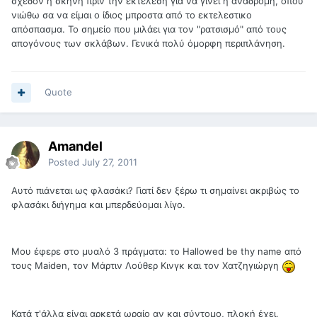
σχεδόν η σκηνή πριν την εκτέλεση για να γίνει η αναδρομή, όπου
νιώθω σα να είμαι ο ίδιος μπροστα από το εκτελεστικο
απόσπασμα. Το σημείο που μιλάει για τον "ρατσισμό" από τους
απογόνους των σκλάβων. Γενικά πολύ όμορφη περιπλάνηση.
Quote
Amandel
Posted
July 27, 2011
Αυτό πιάνεται ως φλασάκι? Γιατί δεν ξέρω τι σημαίνει ακριβώς το
φλασάκι διήγημα και μπερδεύομαι λίγο.
Μου έφερε στο μυαλό 3 πράγματα: το Hallowed be thy name από
τους Maiden, τον Μάρτιν Λούθερ Κινγκ και τον Χατζηγιώργη
Κατά τ'άλλα είναι αρκετά ωραίο αν και σύντομο, πλοκή έχει,