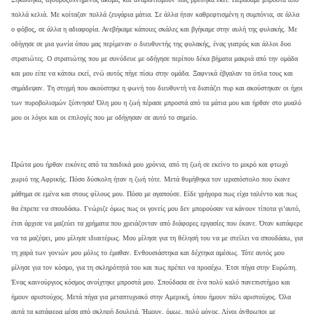
πολλά κελιά. Με κοίταζαν πολλά ζευγάρια μάτια. Σε άλλα ήταν καθρεφτισμένη η συμπόνια, σε άλλα
ο φόβος, σε άλλα η αδιαφορία. Ανεβήκαμε κάποιες σκάλες και βγήκαμε στην αυλή της φυλακής. Με
οδήγησε σε μια γωνία όπου μας περίμεναν ο διευθυντής της φυλακής, ένας γιατρός και άλλοι δυο
στρατιώτες. Ο στρατιώτης που με συνόδευε με οδήγησε περίπου δέκα βήματα μακριά από την ομάδα
και μου είπε να κάτσω εκεί, ενώ αυτός πήγε πίσω στην ομάδα. Ξαφνικά έβγαλαν τα όπλα τους και
σημάδεψαν. Τη στιγμή που ακούστηκε η φωνή του διευθυντή να διατάζει πυρ και ακούστηκαν οι ήχοι
των πυροβολισμών ξύπνησα! Όλη μου η ζωή πέρασε μπροστά από τα μάτια μου και ήρθαν στο μυαλό
μου οι λόγοι και οι επιλογές που με οδήγησαν σε αυτό το σημείο.
Πρώτα μου ήρθαν εικόνες από τα παιδικά μου χρόνια, από τη ζωή σε εκείνο το μικρό και φτωχό
χωριό της Αφρικής. Πόσο δύσκολη ήταν η ζωή τότε. Μετά θυμήθηκα τον ιεραπόστολο που έκανε
μάθημα σε εμένα και στους φίλους μου. Πόσο με αγαπούσε. Είδε γρήγορα πως είχα ταλέντο και πως
θα έπρεπε να σπουδάσω. Γνώριζε όμως πως οι γονείς μου δεν μπορούσαν να κάνουν τίποτα γι’αυτό,
έτσι άρχισε να μαζεύει τα χρήματα που χρειάζονταν από διάφορες εργασίες που έκανε. Όταν κατάφερε
να τα μαζέψει, μου μίλησε ιδιαιτέρως. Μου μίλησε για τη θέλησή του να με στείλει να σπουδάσω, για
τη χαρά των γονιών μου μόλις το έμαθαν. Ενθουσιάστηκα και δέχτηκα αμέσως. Τότε αυτός μου
μίλησε για τον κόσμο, για τη σκληρότητά του και πως πρέπει να προσέχω. Έτσι πήγα στην Ευρώπη.
Ένας καινούργιος κόσμος ανοίχτηκε μπροστά μου. Σπούδασα σε ένα πολύ καλό πανεπιστήμιο και
ήμουν αριστούχος. Μετά πήγα για μεταπτυχιακό στην Αμερική, όπου ήμουν πάλι αριστούχος. Όλα
αυτά τα κατάφερα μέσα από σκληρή δουλειά. Ήμουν, όμως, πολύ μόνος. Λίγοι άνθρωποι με