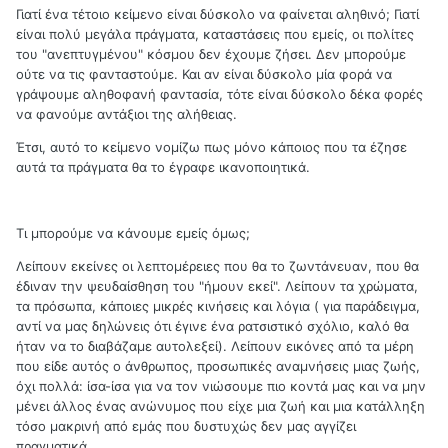
Γιατί ένα τέτοιο κείμενο είναι δύσκολο να φαίνεται αληθινό; Γιατί
είναι πολύ μεγάλα πράγματα, καταστάσεις που εμείς, οι πολίτες
του "ανεπτυγμένου" κόσμου δεν έχουμε ζήσει. Δεν μπορούμε
ούτε να τις φανταστούμε. Και αν είναι δύσκολο μία φορά να
γράψουμε αληθοφανή φαντασία, τότε είναι δύσκολο δέκα φορές
να φανούμε αντάξιοι της αλήθειας.
Έτσι, αυτό το κείμενο νομίζω πως μόνο κάποιος που τα έζησε
αυτά τα πράγματα θα το έγραφε ικανοποιητικά.
Τι μπορούμε να κάνουμε εμείς όμως;
Λείπουν εκείνες οι λεπτομέρειες που θα το ζωντάνευαν, που θα
έδιναν την ψευδαίσθηση του "ήμουν εκεί". Λείπουν τα χρώματα,
τα πρόσωπα, κάποιες μικρές κινήσεις και λόγια ( για παράδειγμα,
αντί να μας δηλώνεις ότι έγινε ένα ρατσιστικό σχόλιο, καλό θα
ήταν να το διαβάζαμε αυτολεξεί). Λείπουν εικόνες από τα μέρη
που είδε αυτός ο άνθρωπος, προσωπικές αναμνήσεις μιας ζωής,
όχι πολλά: ίσα-ίσα για να τον νιώσουμε πιο κοντά μας και να μην
μένει άλλος ένας ανώνυμος που είχε μια ζωή και μια κατάλληξη
τόσο μακρινή από εμάς που δυστυχώς δεν μας αγγίζει
πραγματικά.