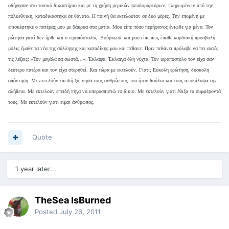
οδήγησαν στο τοπικό δικαστήριο και με τη χρήση μερικών ψευδομαρτύρων, πληρωμένων από την
πολυεθνική, καταδικάστηκα σε θάνατο. Η ποινή θα εκτελούταν σε δυο μέρες. Την επομένη με
επισκέφτηκε ο πατέρας μου με δάκρυα στα μάτια. Μου είπε πόσο περήφανος ένιωθε για μένα. Τον
ρώτησα γιατί δεν ήρθε και ο ιεραπόστολος. Βούρκωσε και μου είπε πως έπαθε καρδιακή προσβολή
μόλις έμαθε τα νέα της σύλληψης και καταδίκης μου και πέθανε. Πριν πεθάνει πρόλαβε να πει αυτές
τις λέξεις: «Τον μεγάλωσα σωστά…». Έκλαψα. Έκλαιγα όλη νύχτα. Τον ιεραπόστολο τον είχα σαν
δεύτερο πατέρα και τον είχα στερηθεί. Και τώρα με εκτελούν. Γιατί; Εύκολη ερώτηση, δύσκολη
απάντηση. Με εκτελούν επειδή ξύπνησα τους ανθρώπους που ήταν δούλοι και τους αποκάλυψα την
αλήθεια. Με εκτελούν επειδή πήγα να υπερασπιστώ το δίκιο. Με εκτελούν γιατί έθιξα τα συμφέροντά
τους. Με εκτελούν γιατί είμαι άνθρωπος.
Quote
1 year later...
TheSea IsBurned
Posted
July 26, 2011