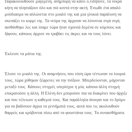
Παρακολουθούσε μαγεμένη, ανήμπορη να κάνει ο,τιδήποτε, τα νεκρά
κήτη να πλησιάζουν όλο και πιό κοντά στην ακτή. Ένιωθε ένα απαλό
μούδιασμα να απλώνεται στο μυαλό της και μια γλυκιά παράλυση να
σκεπάζει το κορμί της. Τα νεύρα της άρχισαν να λύνονται σιγά σιγά,
αισθάνθηκε λες και ίσαμε τώρα ήταν σχοινιά δεμένα σε κόμπους και
ξάφνου, κάποιος άρχισε να τραβάει τις άκρες και να τους λύνει.
Έκλεισε τα μάτια της.
Έλυσε το μυαλό της. Οι αναμνήσεις που τόση ώρα τέντωναν τα λουριά
τους, τώρα χύθηκαν ξέφρενες να την πνίξουν. Μπερδεύονταν, μάχονταν
μεταξύ τους. Κάποιες στιγμές υπερίσχυε η μία, κάποια άλλη στιγμή
επικρατούσε η άλλη. Η Ελένη δεν μπορούσε πια να διακρίνει που άρχιζε
και που τέλειωνε η καθεμιά τους. Και παράλληλα άνοιγαν και το δρόμο
για να βαδίσουν άγρια τα γεννήματά τους, αυτά που τις ακολουθούν
θαρρείς και κρύβονται πίσω από τα φουστάνια τους. Τα συναισθήματα.