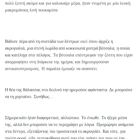
πολύ ζεστή ακόμα και για καλοκαίρι μέρα, ήταν ντυμένη με μία λευκή
μακρυμάνικη λινή πουκαμίσα.
Βάδισε πέρα
α
π
ό
τη
συστάδα
των
δέντρων
εκεί όπου
άρχιζε
η
ακρογιαλιά
,
μια
στενή
λωρίδα
α
π
ό
κοκκινω
π
ά
χοντρά
βότσαλα
,
η
ο
π
οία
και
κατέληγε
στο
π
έλαγος
. Τα βότσαλα επέστρεφαν την ζέστη που είχαν
απορροφήσει στη διάρκεια της ημέρας και δημιουργούσαν
αντικατοπτρισμούς. Η παραλία έμοιαζε να αναπνέει.
Η
θέα
της
θάλασσας
στο
δειλινό
την
ηρεμούσε
αφάνταστα
.
Δε
μ
π
ορούσε
να
τη
χορταίνει
.
Συνήθως
…
Σήμερα
κάτι
ήταν
διαφορετικό
,
αλλιώτικο
.
Το
ένιωθε
.
Το
ήξερε
μέσα
της
,
αλλά
δεν
μ
π
ορούσε
να
το
π
εριγράψει
με
λόγια
.
Προχώρησε
ανάμεσα
στα
δέντρα,
εξετάζοντας
π
ιο
π
ροσεκτικά
το
ακρογιάλι
.
Και
τότε
,
για
π
ρώτη
φορά
,
είδε
π
εντακάθαρα
αυτό
π
ου
είχε
π
ιάσει
π
ιο
π
ριν
με
την