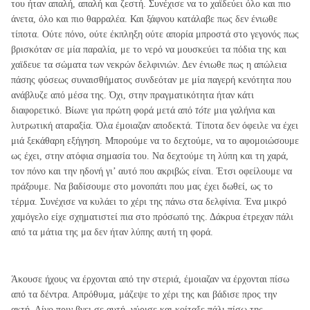
του ήταν απαλή, απαλή και ζεστή. Συνέχισε να το χαϊδεύει όλο και πιο
άνετα, όλο και πιο θαρραλέα. Και ξάφνου κατάλαβε πως δεν ένιωθε
τίποτα. Ούτε πόνο, ούτε έκπληξη ούτε απορία μπροστά στο γεγονός πως
βρισκόταν σε μία παραλία, με το νερό να μουσκεύει τα πόδια της και
χαϊδευε τα σώματα των νεκρών δελφινιών. Δεν ένιωθε πως η απώλεια
πάσης φύσεως συναισθήματος συνδεόταν με μία παγερή κενότητα που
ανάβλυζε από μέσα της. Όχι, στην πραγματικότητα ήταν κάτι
διαφορετικό. Βίωνε για πρώτη φορά μετά από
τότε
μια γαλήνια και
λυτρωτική αταραξία. Όλα έμοιαζαν αποδεκτά. Τίποτα δεν όφειλε να έχει
μιά ξεκάθαρη εξήγηση. Μπορούμε να το δεχτούμε, να το αφομοιώσουμε
ως έχει, στην ατόφια σημασία του. Να δεχτούμε τη λύπη και τη χαρά,
τον πόνο και την ηδονή γι’ αυτό που ακριβώς είναι. Έτσι οφείλουμε να
πράξουμε. Να βαδίσουμε στο μονοπάτι που μας έχει δωθεί, ως το
τέρμα. Συνέχισε να κυλάει το χέρι της πάνω στα δελφίνια. Ένα μικρό
χαμόγελο είχε σχηματιστεί πια στο πρόσωπό της. Δάκρυα έτρεχαν πάλι
από τα μάτια της μα δεν ήταν λύπης αυτή τη φορά.
Άκουσε ήχους να έρχονται από την στεριά, έμοιαζαν να έρχονται πίσω
από τα δέντρα. Απρόθυμα, μάζεψε το χέρι της και βάδισε προς την
ακτή. Λίγο πριν βγει σε αυτή, γύρισε και κοίταξε πάλι πίσω της.