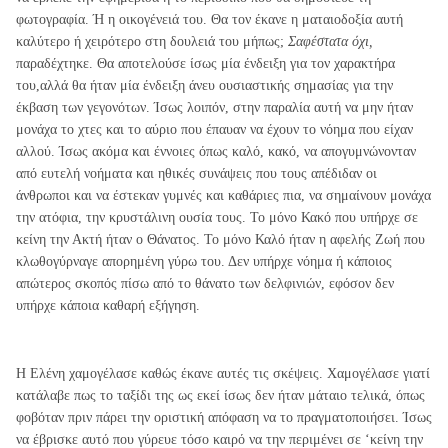
φωτογραφία. Ή η οικογένειά του. Θα τον έκανε η ματαιοδοξία αυτή
καλύτερο ή χειρότερο στη δουλειά του μήπως;
Σαφέστατα όχι,
παραδέχτηκε. Θα αποτελούσε ίσως μία ένδειξη για τον χαρακτήρα
του,αλλά θα ήταν μία ένδειξη άνευ ουσιαστικής σημασίας για την
έκβαση των γεγονότων. Ίσως λοιπόν, στην παραλία αυτή να μην ήταν
μονάχα το χτες και το αύριο που έπαυαν να έχουν το νόημα που είχαν
αλλού. Ίσως ακόμα και έννοιες όπως καλό, κακό, να απογυμνώνονταν
από ευτελή νοήματα και ηθικές συνάψεις που τους απέδιδαν οι
άνθρωποι και να έστεκαν γυμνές και καθάριες πια, να σημαίνουν μονάχα
την ατόφια, την κρυστάλινη ουσία τους. Το μόνο Κακό που υπήρχε σε
κείνη την Ακτή ήταν ο Θάνατος. Το μόνο Καλό ήταν η αφελής Ζωή που
κλωθογύρναγε απορημένη γύρω του. Δεν υπήρχε νόημα ή κάποιος
απώτερος σκοπός πίσω από το θάνατο των δελφινιών, εφόσον δεν
υπήρχε κάποια καθαρή εξήγηση.
Η Ελένη χαμογέλασε καθώς έκανε αυτές τις σκέψεις. Χαμογέλασε γιατί
κατάλαβε πως το ταξίδι της ως εκεί ίσως δεν ήταν μάταιο τελικά, όπως
φοβόταν πριν πάρει την οριστική απόφαση να το πραγματοποιήσει. Ίσως
να έβρισκε αυτό που γύρευε τόσο καιρό να την περιμένει σε ‘κείνη την