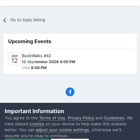
Go to topic listing
Upcoming Events
BookWalks #42
SEP
12
0
12 September 2026 4:00 PM
Until
6:00 PM
Privacy Policy
Contact Us
Cookies
Important Information
(C) SFF.gr, All rights reserved
You agree to the
Terms of Use
,
Privacy Policy
and
Guidelines
. We
Powered by Invision Community
have placed
cookies
on your device to help make this website
better. You can
adjust your cookie settings
, otherwise we'll
assume you're okay to continue..