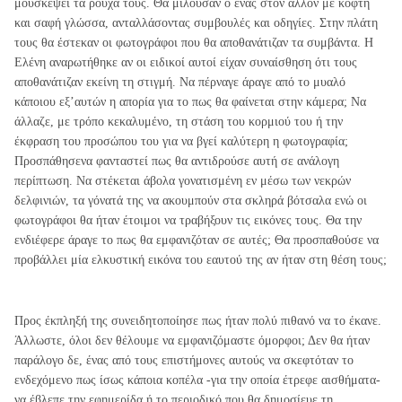
μουσκέψει τα ρούχα τους. Θα μιλούσαν ο ένας στον άλλον με κοφτή
και σαφή γλώσσα, ανταλλάσοντας συμβουλές και οδηγίες. Στην πλάτη
τους θα έστεκαν οι φωτογράφοι που θα αποθανάτιζαν τα συμβάντα. Η
Ελένη αναρωτήθηκε αν οι ειδικοί αυτοί είχαν συναίσθηση ότι τους
αποθανάτιζαν εκείνη τη στιγμή. Να πέρναγε άραγε από το μυαλό
κάποιου εξ’αυτών η απορία για το πως θα φαίνεται στην κάμερα; Να
άλλαζε, με τρόπο κεκαλυμένο, τη στάση του κορμιού του ή την
έκφραση του προσώπου του για να βγεί καλύτερη η φωτογραφία;
Προσπάθησενα φανταστεί πως θα αντιδρούσε αυτή σε ανάλογη
περίπτωση. Να στέκεται άβολα γονατισμένη εν μέσω των νεκρών
δελφινιών, τα γόνατά της να ακουμπούν στα σκληρά βότσαλα ενώ οι
φωτογράφοι θα ήταν έτοιμοι να τραβήξουν τις εικόνες τους. Θα την
ενδιέφερε άραγε το πως θα εμφανιζόταν σε αυτές; Θα προσπαθούσε να
προβάλλει μία ελκυστική εικόνα του εαυτού της αν ήταν στη θέση τους;
Προς έκπληξή της συνειδητοποίησε πως ήταν πολύ πιθανό να το έκανε.
Άλλωστε, όλοι δεν θέλουμε να εμφανιζόμαστε όμορφοι; Δεν θα ήταν
παράλογο δε, ένας από τους επιστήμονες αυτούς να σκεφτόταν το
ενδεχόμενο πως ίσως κάποια κοπέλα -για την οποία έτρεφε αισθήματα-
να έβλεπε την εφημερίδα ή το περιοδικό που θα δημοσίευε τη