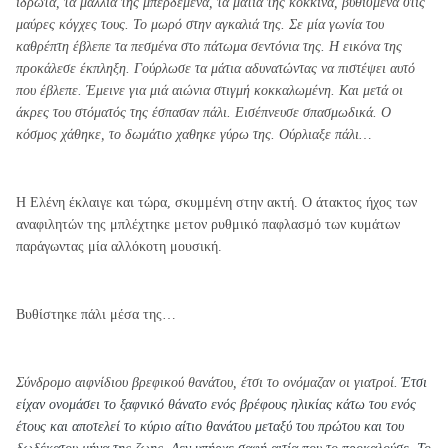
ιδρώτα, τα μαλλιά της μπερδεμένα, τα μάτια της κόκκινα, βυθισμένα στις
μαύρες κόγχες τους. Το μωρό στην αγκαλιά της. Σε μία γωνία του
καθρέπτη έβλεπε τα πεσμένα στο πάτωμα σεντόνια της. Η εικόνα της
προκάλεσε έκπληξη. Γούρλωσε τα μάτια αδυνατώντας να πιστέψει αυτό
που έβλεπε. Έμεινε για μιά αιώνια στιγμή κοκκαλωμένη. Και μετά οι
άκρες του στόματός της έσπασαν πάλι. Εισέπνευσε σπασμωδικά. Ο
κόσμος χάθηκε, το δωμάτιο χαθηκε γύρω της. Ούρλιαξε πάλι…
Η Ελένη έκλαιγε και τώρα, σκυμμένη στην ακτή. Ο άτακτος ήχος των
αναφιλητών της μπλέχτηκε μετον ρυθμικό παφλασμό των κυμάτων
παράγωντας μία αλλόκοτη μουσική.
Βυθίστηκε πάλι μέσα της…
Σύνδρομο αιφνίδιου βρεφικού θανάτου, έτσι το ονόμαζαν οι γιατροί.
Έτσι
είχαν ονομάσει το ξαφνικό θάνατο ενός βρέφους ηλικίας κάτω του ενός
έτους και αποτελεί το κύριο αίτιο θανάτου μεταξύ του πρώτου και του