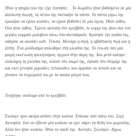
Ήταν η ησυχία που την είχε ξυπνήσει… Το δωμάτιο ήταν βυθισμένο σε μία
αλλόκοτη σιωπή, τα πέπλα της σκέπαζαν τα πάντα. Τα πάντα γύρω της
έμοιαζαν να έχουν κυλίσει, να έχουν βυθιστεί σε μία λίμνη. Ήταν λάθος.
Όλα ήταν λάθος. Έμεινε ακίνητη στο κρεββάτι, το κορμί της ήταν σαν ένα
μεγάλο κομμάτι μολυβιού πάνω στα σκεπάσματα. Κράτησε την ανάσα της,
πάσχισε να ακούσει κάτι. Τίποτα. Μονάχα η σιγή, η αβάστακτη σιγή και η
ζέστη. Ένα μούδιασμα απλώθηκε στη γλώσσα της. Το ένιωσε σαν μία
μικρή εκκένωση ηλεκτρισμού, αρχικά στην άκρη της. Και μετά κάλυψε
ολόκληρη τη γλώσσα της, κύλισε στο λαιμό της, έφτασε στο στομάχι της
και εκεί γέννησε μυριάδες πεταλούδες που άρχισαν να πετούν και να
χτυπάνε τα τοιχώματά του με τα απαλά φτερά τους.
Τινάχτηκε απότομα από το κρεββάτι.
Έκλαιγε πριν ακόμα φτάσει στην κούνια. Έσκυψε από πάνω του. Σιγή.
Ακινησία. Σαν να έβλεπε μία κούκλα να έχει πάρει τη θέση του μωρούτης.
Αλλά δεν ήταν κούκλα. Ήταν το παιδί της. Ακίνητο. Σιωπηλό. Δίχως