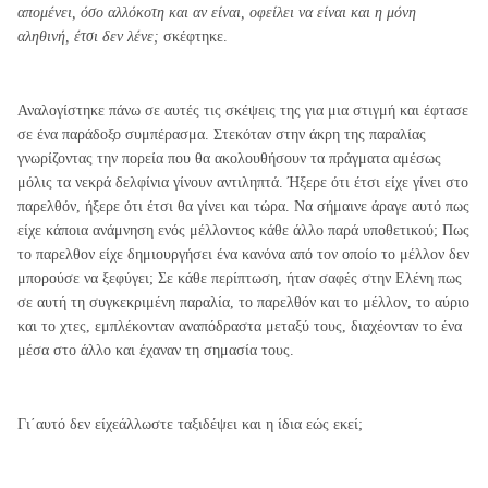
απομένει, όσο αλλόκοτη και αν είναι, οφείλει να είναι και η μόνη
αληθινή, έτσι δεν λένε;
σκέφτηκε.
Αναλογίστηκε πάνω σε αυτές τις σκέψεις της για μια στιγμή και έφτασε
σε ένα παράδοξο συμπέρασμα. Στεκόταν στην άκρη της παραλίας
γνωρίζοντας την πορεία που θα ακολουθήσουν τα πράγματα αμέσως
μόλις τα νεκρά δελφίνια γίνουν αντιληπτά. Ήξερε ότι έτσι είχε γίνει στο
παρελθόν, ήξερε ότι έτσι θα γίνει και τώρα. Να σήμαινε άραγε αυτό πως
είχε κάποια ανάμνηση ενός μέλλοντος κάθε άλλο παρά υποθετικού; Πως
το παρελθον είχε δημιουργήσει ένα κανόνα από τον οποίο το μέλλον δεν
μπορούσε να ξεφύγει; Σε κάθε περίπτωση, ήταν σαφές στην Ελένη πως
σε αυτή τη συγκεκριμένη παραλία, το παρελθόν και το μέλλον, το αύριο
και το χτες, εμπλέκονταν αναπόδραστα μεταξύ τους, διαχέονταν το ένα
μέσα στο άλλο και έχαναν τη σημασία τους.
Γι΄αυτό δεν είχεάλλωστε ταξιδέψει και η ίδια εώς εκεί;