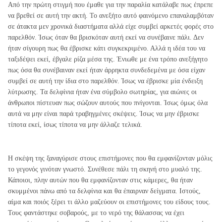
Από την πρώτη στιγμή που έμαθε για την παραλία κατάλαβε πως έπρεπε
να βρεθεί σε αυτή την ακτή. Το ανεξήτο αυτό φαινόμενο επαναλαμβόταν
σε άτακτα μεν χρονικά διαστήματα αλλά είχε συμβεί αρκετές φορές στο
παρελθόν. Ίσως όταν θα βρισκόταν αυτή εκεί να συνέβαινε πάλι. Δεν
ήταν σίγουρη πως θα έβρισκε κάτι συγκεκριμένο. Αλλά η ιδέα του να
ταξιδέψει εκεί, έβγαλε ρίζα μέσα της. Ένιωθε με ένα τρόπο ανεξήγητο
πως όσα θα συνέβαιναν εκεί ήταν άρρηκτα συνδεδεμένα με όσα είχαν
συμβεί σε αυτή την ίδια στο παρελθόν. Ίσως να έβρισκε μία ένδειξη
λύτρωσης. Τα δελφίνια ήταν ένα σύμβολο σωτηρίας, για αιώνες οι
άνθρωποι πίστευαν πως σώζουν αυτούς που πνίγονται. Ίσως όμως όλα
αυτά να μην είναι παρά τραβηγμένες σκέψεις. Ίσως να μην έβρισκε
τίποτα εκεί, ίσως τίποτα να μην άλλαζε τελικά.
Η σκέψη της ξαναγύρισε στους επιστήμονες που θα εμφανίζονταν μόλις
το γεγονός γινόταν γνωστό. Συνέθεσε πάλι τη σκηνή στο μυαλό της.
Κάποιοι, πλην αυτών που θα εμφανίζονταν στις κάμερες, θα ήταν
σκυμμένοι πάνω από τα δελφίνια και θα έπαιρναν δείγματα. Ιστούς,
αίμα και ποιός ξέρει τι άλλο μαζεύουν οι επιστήμονες του είδους τους.
Τους φαντάστηκε σοβαρούς, με το νερό της θάλασσας να έχει