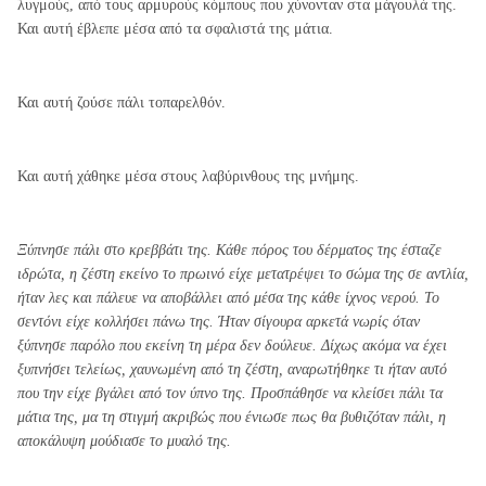
λυγμούς, από τους αρμυρούς κόμπους που χύνονταν στα μάγουλά της.
Και αυτή έβλεπε μέσα από τα σφαλιστά της μάτια.
Και αυτή ζούσε πάλι τοπαρελθόν.
Και αυτή χάθηκε μέσα στους λαβύρινθους της μνήμης.
Ξύπνησε πάλι στο κρεββάτι της. Κάθε πόρος του δέρματος της έσταζε
ιδρώτα, η ζέστη εκείνο το πρωινό είχε μετατρέψει το σώμα της σε αντλία,
ήταν λες και πάλευε να αποβάλλει από μέσα της κάθε ίχνος νερού. Το
σεντόνι είχε κολλήσει πάνω της. Ήταν σίγουρα αρκετά νωρίς όταν
ξύπνησε παρόλο που εκείνη τη μέρα δεν δούλευε. Δίχως ακόμα να έχει
ξυπνήσει τελείως, χαυνωμένη από τη ζέστη, αναρωτήθηκε τι ήταν αυτό
που την είχε βγάλει από τον ύπνο της. Προσπάθησε να κλείσει πάλι τα
μάτια της, μα τη στιγμή ακριβώς που ένιωσε πως θα βυθιζόταν πάλι, η
αποκάλυψη μούδιασε το μυαλό της.