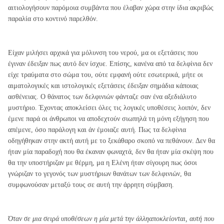
αιτιολογήσουν παρόμοια συμβάντα που έλαβαν χώρα στην ίδια ακριβώς
παραλία στο κοντινό παρελθόν.
Είχαν μιλήσει αρχικά για μόλυνση του νερού, μα οι εξετάσεις που
έγιναν έδειξαν πως αυτό δεν ίσχυε. Επίσης, κανένα από τα δελφίνια δεν
είχε τραύματα στο σώμα του, ούτε εμφανή ούτε εσωτερικά, μήτε οι
αιματολογικές και ιστολογικές εξετάσεις έδειξαν σημάδια κάποιας
ασθένειας. Ο θάνατος των δελφινιών φάνταζε σαν ένα αξεδιάλυτο
μυστήριο. Έχοντας αποκλείσει όλες τις λογικές υποθέσεις λοιπόν, δεν
έμενε παρά οι άνθρωποι να αποδεχτούν σιωπηλά τη μόνη εξήγηση που
απέμενε, όσο παράλογη και άν έμοιαζε αυτή. Πως τα δελφίνια
οδηγήθηκαν στην ακτή αυτή με το ξεκάθαρο σκοπό να πεθάνουν. Δεν θα
ήταν μία παραδοχή που θα έκαναν φωναχτά, δεν θα ήταν μία σκέψη που
θα την υποστήριζαν με θέρμη, μα η Ελένη ήταν σίγουρη πως όσοι
γνώριζαν το γεγονός των μυστήριων θανάτων των δελφινιών, θα
συμφωνούσαν μεταξύ τους σε αυτή την άρρητη σύμβαση.
Όταν σε μια σειρά υποθέσεων η μία μετά την άλληαποκλείονται, αυτή που