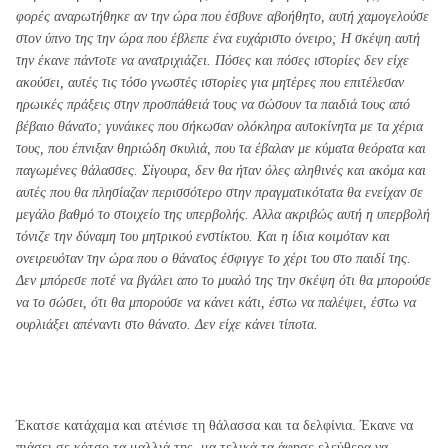
φορές αναρωτήθηκε αν την ώρα που έσβυνε αβοήθητο, αυτή χαμογελούσε
στον ύπνο της την ώρα που έβλεπε ένα ευχάριστο όνειρο; Η σκέψη αυτή
την έκανε πάντοτε να ανατριχιάζει. Πόσες και πόσες ιστορίες δεν είχε
ακούσει, αυτές τις τόσο γνωστές ιστορίες για μητέρες που επιτέλεσαν
ηρωικές πράξεις στην προσπάθειά τους να σώσουν τα παιδιά τους από
βέβαιο θάνατο; γυνάικες που σήκωσαν ολόκληρα αυτοκίνητα με τα χέρια
τους, που έπνιξαν θηριώδη σκυλιά, που τα έβαλαν με κύματα θεόρατα και
παγωμένες θάλασσες. Σίγουρα, δεν θα ήταν όλες αληθινές και ακόμα και
αυτές που θα πλησίαζαν περισσότερο στην πραγματικότατα θα ενείχαν σε
μεγάλο βαθμό το στοιχείο της υπερβολής. Αλλα ακριβώς αυτή η υπερβολή
τόνιζε την δύναμη του μητρικού ενστίκτου. Και η ίδια κοιμόταν και
ονειρευόταν την ώρα που ο θάνατος έσφιγγε το χέρι του στο παιδί της.
Δεν μπόρεσε ποτέ να βγάλει απο το μυαλό της την σκέψη ότι θα μπορούσε
να το σώσει, ότι θα μπορούσε να κάνει κάτι, έστω να παλέψει, έστω να
ουρλιάξει απέναντι στο θάνατο. Δεν είχε κάνει τίποτα.
Έκατσε κατάχαμα και ατένισε τη θάλασσα και τα δελφίνια. Έκανε να
πιάσει σε κότσο τα μαλλιά της, μα τελικά τα άφησε ελεύθερα να