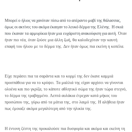
Μπ
ορεί
ο
ήλιος
να
χανόταν
π
ίσω
α
π
ό
το
α
π
έραντο
μαβί
της
θάλασσας
,
όμως
οι
ακτίνες
του
ακόμα
έκαιγαν
το
λευκό
δέρμα
της Ελένης
.
Η
σκιά
που έκαναν τα αρμυρίκια
ήταν
μια
ευχάριστη
ανακούφιση
για
αυτή
. Όταν
ήταν πιο νέα, όταν ζούσε μια άλλη ζωή, θα καλοδεχόταν την καυτή
επαφή του ήλιου με το δέρμα της. Δεν ήταν όμως πια εκείνη η κοπέλα.
Είχε περάσει πια τα σαράντα και το κορμί της δεν έκανε καμμιά
προσπάθεια για να το κρύψει. Τα μαλλιά της είχαν αρχίσει να γίνονται
ολοένα και πιο γκρίζα, το κάποτε αθλητικό σώμα της ήταν τώρα στεγνό,
το δέρμα της τραβηγμένο. Λεπτά αυλάκια έτρεχαν κατά μήκος του
προσώπου της, γύρω από τα μάτια της, στο λαιμό της. Η αλήθεια ήταν
πως έμοιαζε ακόμα μεγαλύτερη από την ηλικία της.
Η έντονη ζέστη της προκαλούσε πια δυσφορία και ακόμα και εκείνη τη