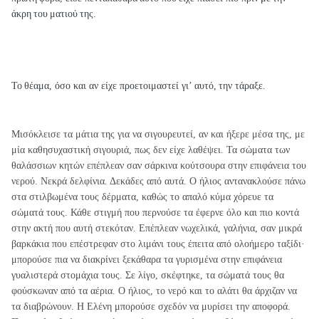
άκρη
του
ματιού
της
.
Το
θέαμα, όσο και αν είχε προετοιμαστεί γι’ αυτό,
την
τάραξε
.
Μισόκλεισε τα μάτια της για να σιγουρευτεί, αν και ήξερε μέσα της, με
μία καθησυχαστική σιγουριά, πως δεν είχε λαθέψει. Τα σώματα των
θαλάσσιων κητών επέπλεαν σαν σάρκινα κούτσουρα στην επιφάνεια του
νερού. Νεκρά δελφίνια. Δεκάδες από αυτά. Ο ήλιος αντανακλούσε πάνω
στα στιλβωμένα τους δέρματα, καθώς το απαλό κύμα χόρευε τα
σώματά τους. Κάθε στιγμή που περνούσε τα έφερνε όλο και πιο κοντά
στην ακτή που αυτή στεκόταν. Επέπλεαν νωχελικά, γαλήνια, σαν μικρά
βαρκάκια που επέστρεφαν στο λιμάνι τους έπειτα από ολοήμερο ταξίδι·
μπορούσε πια να διακρίνει ξεκάθαρα τα γυρισμένα στην επιφάνεια
γυαλιστερά στομάχια τους. Σε λίγο, σκέφτηκε, τα σώματά τους θα
φούσκωναν από τα αέρια. Ο ήλιος, το νερό και το αλάτι θα άρχιζαν να
τα διαβρώνουν. Η Ελένη μπορούσε σχεδόν να μυρίσει την αποφορά.