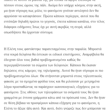
πέσουν στους ώμους της πάλι. Ακόμα δεν υπήρχε κόσμος στην ακτή,
μα ήταν σίγουρη πως μόλις το φαινόμενο γινόταν αντιληπτό δεν θα
αργούσαν να καταφτάσουν. Πρώτα κάποιοι περίεργοι, αυτοί που θα
εντόπιζαν δηλαδή πρώτοι το γεγονός, έπειτα κάποια κανάλια, στο τέλος
διάφοροι ειδήμονες.Ίσως όχι με αυτή ακριβώς τη σειρά, αλλά
οπωσδήποτε θα έρχονταν σύντομα.
Η Ελένη τους φαντάστηκε παρατεταγμένους στην παραλία. Μπροστά
στα νεκρά δελφίνια θα έστεκαν οι ειδικοί επιστήμονες. Αναμφίβολα θα
έδειχναν όλοι τους βαθιά προβληματισμένοι καθώς θα
περιεργαζόντουσαν τα σώματα των δελφινιών. Κάποιοι θα έκαναν
δηλώσεις στις κάμερες της τηλεόρασης. Αυτοί θα ήταν σίγουρα οι πιο
προβληματισμένοι όλων. Θα στήνονταν μπροστά στους τηλεοπτικούς
φακούς με τα σμιγμένα φρύδια τους και θα μιλούσαν με μετρημένα
λόγια προσπαθώντας να παράσχουν ικανοποιητικές εξηγήσεις για το
φαινόμενο. Στις οθόνες των τηλεοράσεων τα ονόματά τους θα ήταν
γραμμένα με έντονα γράμματα κάτω από τα πρόσωπά τους. Δεν θα ήταν
σε θέση βέβαια να προσφέρουν κάποια εξήγηση για το φαινόμενο, η
Ελένη το ήξερε ήδη αυτό. Και αυτό, διότι γνώριζε πως δεν μπόρεσαν να