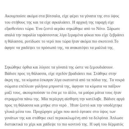
Ακουμπούσε ακόμα στα βότσαλα, είχε φέρει τα γόνατα της στο ύψος
του στήθους της και τα είχε αγκαλιάσει. Η αρχική της ταραχή είχε
εξασθενίσει τώρα. Ένα ζεστό αεράκι σηκώθηκε από το Νότο. Σάρωσε
απαλά την παραλία ταράσσοντας λίγα ξεραμένα φύκια που είχε ξεβράσει
η θάλασσα, ρυτίδωσε το νερό που τώρα ήταν ακόμα πιο σκοτεινό.Το
άφησε να χαιδέψει το πρόσωπό της, να ανακατέψει τα μαλλιά της.
Σηκώθηκε όρθια και λύγισε τα γόνατά της ώστε να ξεμουδιάσουν.
Βάδισε προς τη θάλασσα, είχε σχεδόν βραδιάσει πια. Στάθηκε στην
άκρη της, τα κύματα έσκαγαν λίγα εκατοστά από τα πόδια της. Τα νεκρά
σώματα επέπλεαν γαλήνια μπροστά της, άφηναν τα κύματα να παίξουν
μαζί τους, ακουμπούσαν το ένα με το άλλο, τα μαύρα μάτια τους ήταν
στραμμένα πάνω της. Μία περίεργη αίσθηση την κατέλαβε. Βάδισε αργά
προς τη θάλασσα και μπήκε στο νερό . Ήταν ζεστό και την υποδέχτηκε
γλυκά μέσα του. Προχώρησε μέχρι που αυτό έφτασε στο ύψος των
γονάτων της και στάθηκε εκεί περικυκλωμένη από τα δελφίνια. Άπλωσε
διστακτικά το χέρι και χαϊδεψε το πιο κοντινό της. Η υφή του δέρματός