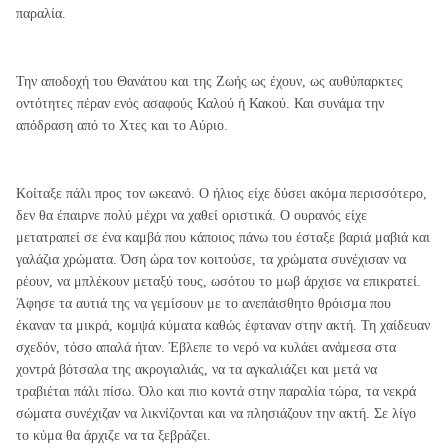
παραλία.
Την αποδοχή του Θανάτου και της Ζωής ως έχουν, ως αυθύπαρκτες
οντότητες πέραν ενός ασαφούς Καλού ή Κακού. Και συνάμα την
απόδραση από το Χτες και το Αύριο.
Κοίταξε πάλι προς τον ωκεανό. Ο ήλιος είχε δύσει ακόμα περισσότερο,
δεν θα έπαιρνε πολύ μέχρι να χαθεί οριστικά. Ο ουρανός είχε
μετατραπεί σε ένα καμβά που κάποιος πάνω του έσταξε βαριά μαβιά και
γαλάζια χρώματα. Όση ώρα τον κοιτούσε, τα χρώματα συνέχισαν να
ρέουν, να μπλέκουν μεταξύ τους, ωσότου το μωβ άρχισε να επικρατεί.
Άφησε τα αυτιά της να γεμίσουν με το ανεπάισθητο θρόισμα που
έκαναν τα μικρά, κομψά κύματα καθώς έφταναν στην ακτή. Τη χαίδευαν
σχεδόν, τόσο απαλά ήταν. Έβλεπε το νερό να κυλάει ανάμεσα στα
χοντρά βότσαλα της ακρογιαλιάς, να τα αγκαλιάζει και μετά να
τραβιέται πάλι πίσω. Όλο και πιο κοντά στην παραλία τώρα, τα νεκρά
σώματα συνέχιζαν να λικνίζονται και να πλησιάζουν την ακτή. Σε λίγο
το κύμα θα άρχιζε να τα ξεβράζει.