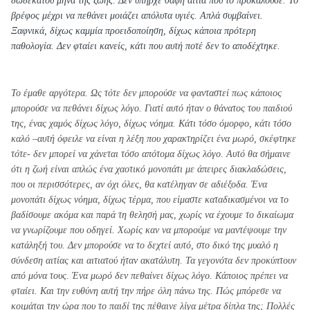
δωδέκατου μήνα της ζωης. Δεν υπήρχε σαφή αιτία που το προκαλούσε. Το
βρέφος μέχρι να πεθάνει μοιάζει απόλυτα υγιές. Απλά συμβαίνει.
Ξαφνικά, δίχως καμμία προειδοποίηση, δίχως κάποια πρότερη
παθολογία. Δεν φταίει κανείς, κάτι που αυτή ποτέ δεν το αποδέχτηκε.
Το έμαθε αργότερα. Ως τότε δεν μπορούσε να φανταστεί πως κάποιος
μπορούσε να πεθάνει δίχως λόγο. Γιατί αυτό ήταν ο θάνατος του παιδιού
της, ένας χαμός δίχως λόγο, δίχως νόημα. Κάτι τόσο όμορφο, κάτι τόσο
καλό –αυτή όφειλε να είναι η λέξη που χαρακτηρίζει ένα μωρό, σκέφτηκε
τότε- δεν μπορεί να χάνεται τόσο απότομα δίχως λόγο. Αυτό θα σήμαινε
ότι η ζωή είναι απλώς ένα χαοτικό μονοπάτι με άπειρες διακλαδώσεις,
που οι περισσότερες, αν όχι όλες, θα κατέληγαν σε αδιέξοδα. Ένα
μονοπάτι δίχως νόημα, δίχως τέρμα, που είμαστε καταδικασμένοι να το
βαδίσουμε ακόμα και παρά τη θελησή μας, χωρίς να έχουμε το δικαίωμα
να γνωρίζουμε που οδηγεί. Χωρίς καν να μπορούμε να μαντέψουμε την
κατάληξή του. Δεν μπορούσε να το δεχτεί αυτό, στο δικό της μυαλό η
σύνδεση αιτίας και αιτιατού ήταν ακατάλυτη. Τα γεγονότα δεν προκύπτουν
από μόνα τους. Ένα μωρό δεν πεθαίνει δίχως λόγο. Κάποιος πρέπει να
φταίει. Και την ευθύνη αυτή την πήρε όλη πάνω της. Πώς μπόρεσε να
κοιμάται την ώρα που το παιδί της πέθαινε λίγα μέτρα δίπλα της; Πολλές