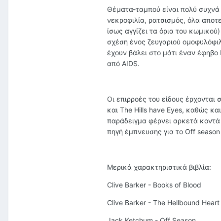
Θέματα-ταμπού είναι πολύ συχνά 
νεκροφιλία, ρατσισμός, όλα αποτ
ίσως αγγίζει τα όρια του κωμικού)
σχέση ένος ζευγαριού ομοφυλόφι
έχουν βάλει στο μάτι έναν έφηβο
από AIDS.
Οι επιρροές του είδους έρχονται 
και The Hills have Eyes, καθώς κα
παράδειγμα φέρνει αρκετά κοντά 
πηγή έμπνευσης για το Off season
Μερικά χαρακτηριστικά βιβλία:
Clive Barker - Books of Blood
Clive Barker - The Hellbound Heart
Jack Ketchum - Off Season