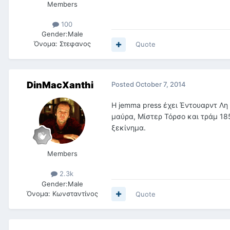
Members
100
Gender:
Male
Όνομα:
Στεφανος
Quote
DinMacXanthi
Posted
October 7, 2014
Η jemma press έχει Έντουαρντ Λη 
μαύρα, Μίστερ Τόρσο και τράμ 185
ξεκίνημα.
Members
2.3k
Gender:
Male
Όνομα:
Κωνσταντίνος
Quote