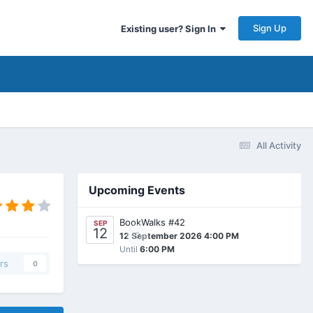
Sign Up
Existing user? Sign In
All Activity
Upcoming Events
BookWalks #42
SEP
12
0
12 September 2026 4:00 PM
Until
6:00 PM
rs
0