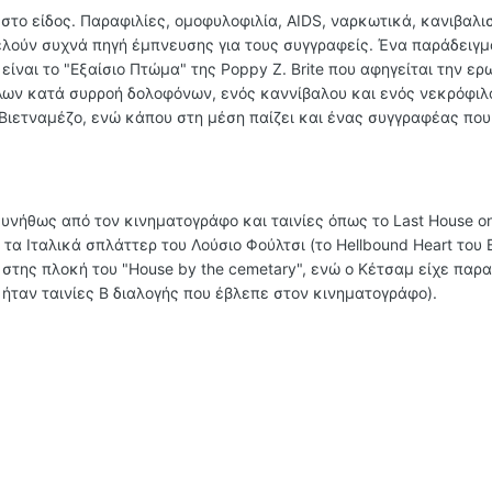
στο είδος. Παραφιλίες, ομοφυλοφιλία, AIDS, ναρκωτικά, κανιβαλι
ελούν συχνά πηγή έμπνευσης για τους συγγραφείς. Ένα παράδειγμ
 είναι το "Εξαίσιο Πτώμα" της Poppy Z. Brite που αφηγείται την ερ
λων κατά συρροή δολοφόνων, ενός καννίβαλου και ενός νεκρόφιλ
 Βιετναμέζο, ενώ κάπου στη μέση παίζει και ένας συγγραφέας που
συνήθως από τον κινηματογράφο και ταινίες όπως το Last House on
ι τα Ιταλικά σπλάττερ του Λούσιο Φούλτσι (το Hellbound Heart του 
στης πλοκή του "House by the cemetary", ενώ ο Κέτσαμ είχε παρα
 ήταν ταινίες Β διαλογής που έβλεπε στον κινηματογράφο).