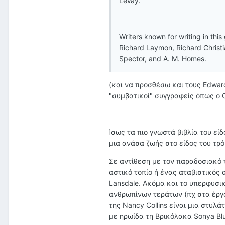
LeVay.
Writers known for writing in thi
Richard Laymon, Richard Christ
Spector, and A. M. Homes.
(και να προσθέσω και τους Edward
"συμβατικοί" συγγραφείς όπως ο Ch
Ίσως τα πιο γνωστά βιβλία του είδ
μια ανάσα ζωής στο είδος του τρ
Σε αντίθεση με τον παραδοσιακό 
αστικό τοπίο ή ένας αταβιστικός
Lansdale. Ακόμα και το υπερφυσι
ανθρωπίνων τεράτων (πχ στα έργα 
της Nancy Collins είναι μια στυλά
με ηρωίδα τη Βρικόλακα Sonya Blu