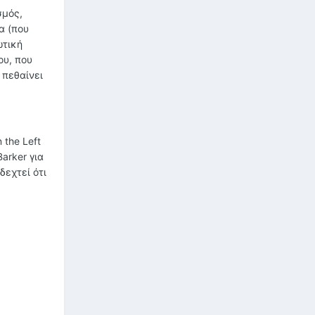
σμός,
α (που
ωτική
ου, που
 πεθαίνει
 the Left
Barker για
δεχτεί ότι