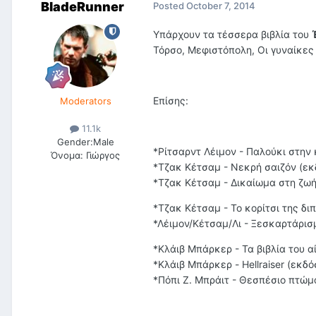
BladeRunner
Posted
October 7, 2014
Υπάρχουν τα τέσσερα βιβλία του
Τόρσο, Μεφιστόπολη, Οι γυναίκες 
Επίσης:
Moderators
11.1k
Gender:
Male
*Ρίτσαρντ Λέιμον - Παλούκι στην 
Όνομα:
Γιώργος
*Τζακ Κέτσαμ - Νεκρή σαιζόν (εκ
*Τζακ Κέτσαμ - Δικαίωμα στη ζωή
*Τζακ Κέτσαμ - Το κορίτσι της δι
*Λέιμον/Κέτσαμ/Λι - Ξεσκαρτάρισ
*Κλάιβ Μπάρκερ - Τα βιβλία του α
*Κλάιβ Μπάρκερ - Hellraiser (εκδό
*Πόπι Ζ. Μπράιτ - Θεσπέσιο πτώμ