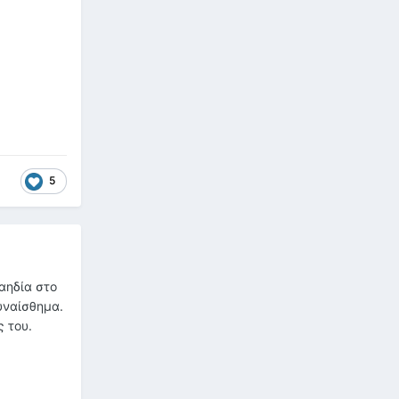
5
 αηδία στο
υναίσθημα.
ς του.