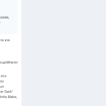
nsdale,
g
αι και
 θεωρήθηκαν
 στο
του
των
er Dark"
nita Blake,