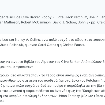
s genre include Clive Barker, Poppy Z. Brite, Jack Ketchum, Joe R. La
ian Matheson, Robert McCammon, David J. Schow, John Skipp, Crai
 Lee και Nancy A. Collins, ενώ πολύ συχνά στο είδος κατατάσσοντ
uck Pallaniuk, η Joyce Carol Oates ή η Christa Faust).
ους να είναι τα Βιβλία του Αίματος του Clive Barker. Από πολλούς
όμου που αργοπέθαινε.
τρόμο, στο σπλάττερπανκ το τέρας είναι συνήθως ένας άνθρωπος
 αγριάνθρωπος στη μέση του πουθενά (πχ στα έργα του Ketchum ή 
κό μπαίνει πολύ συχνά σε δεύτερη μοίρα ή παράλληλα με την βία 
του Laymon) ή παρουσιάζεται σε ένα νέο φως (το "Sunglasses aft
τη και υπερβίαιη πρώιμη έκδοση των Urban Fantasy βιβλίων τύπου A
e).