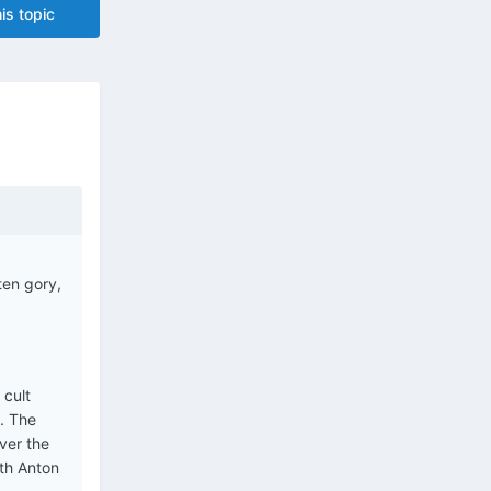
is topic
ten gory,
 cult
. The
ver the
ith Anton