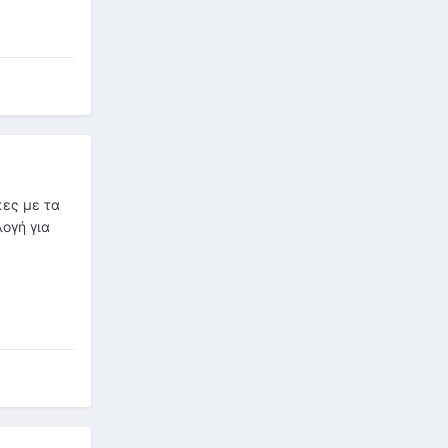
κες με τα
λογή για