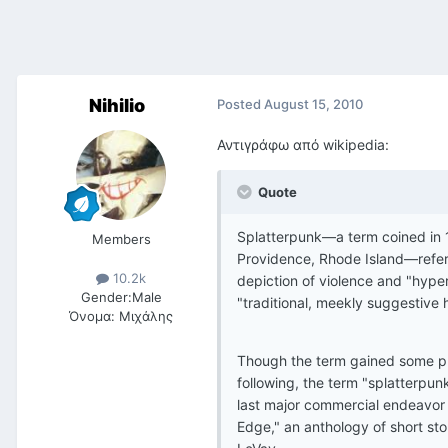
Nihilio
Posted
August 15, 2010
Αντιγράφω από wikipedia:
Quote
Splatterpunk—a term coined in 
Members
Providence, Rhode Island—refers 
10.2k
depiction of violence and "hyperi
Gender:
Male
"traditional, meekly suggestive h
Όνομα:
Μιχάλης
Though the term gained some pr
following, the term "splatterpu
last major commercial endeavor 
Edge," an anthology of short st