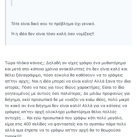
Τότε είναι δικό σου το πρόβλημα όχι γενικό.
Ή η ιδέα δεν είναι τόσο καλή όσο νομίζεις!!
Τώρα πλάκα κάνεις;; Δηλαδή αν είχες γράψει ένα μυθιστόρημα
και μετά απο κάποια χρόνια ανακάλυπτες ότι δεν είναι καλό και
θέλει ξαναγράψιμο, πόσο εύκολα θα καθόσουν να το γράψεις
απ'την αρχη;; Ναι η ιδέα μπορεί να είναι καλη! Αλλά ξανα την ιδια
ιστορία;; Πόσο να πεις για τους ίδιους χαρακτήρες; Είσαι το ίδιο
γοητευμένος με αυτούς όσο παλιότερα;; Δε μιλάω προφανώς για
διήγημα, εκεί προσωπικά δε με νοιάζει να καίω ιδέες, πολύ μικρό
το κακό αν ένα διήγημα δεν είναι καλό! Αλλά για να κάτσεις να
γράψεις απ'την αρχή ολοκληρο μυθιστόρημα θέλει πολλές
αντοχές.... Και εγώ προσωπικά που γράφω κάτι πολύ μεγάλο,
είμαι στις 400 σελίδες να φανταστείς και το αγαπάω πάρα πολύ
αλλά αμα έπρεπε να το γράψω απ'την αρχή θα το θεωρούσα
τραγικό!!