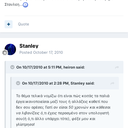
Στανλεη...
Quote
Stanley
Posted
October 17, 2010
On 10/17/2010 at 5:11 PM, heiron said:
On 10/17/2010 at 2:28 PM, Stanley said:
Το θέμα τελικά νομίζω ότι είναι πώς κοιτάς τα παλιά
έργα:ικανοποιείσαι μαζί τους ή αλλάζεις καθετί που
δεν σου αρέσει; Γιατί
αν είσαι 50 χρονών και κάθεσαι
να λιβανίζεις ό,τι έχεις
περασμένο στον υπολογιστή
σου(ή ό,τι άλλο υπάρχει τότε),
φέξε μου και
γλίστρησα
!