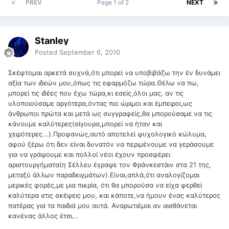
PREV
Page 1 of 2
NEXT
Stanley
Posted
September 6, 2010
Σκέφτομαι αρκετά συχνά,ότι μπορεί να υποβιβάζω την έν δυνάμει
αξία των ιδεών μου,όπως τις εφαρμόζω τώρα.Θέλω να πω,
μπορεί τις ιδέες που έχω τώρα,κι εσείς,όλοι μας, αν τις
υλοποιούσαμε αργότερα,όντας πιο ώριμοι και έμπειροι,ως
άνθρωποι πρώτα και μετά ως συγγραφείς,θα μπορούσαμε να τις
κάνουμε καλύτερες(σίγουρα,μπορεί να ήταν και
χειρότερες...).Προφανώς,αυτό αποτελεί ψυχολογικό κώλυμα,
αφού ξέρω ότι δεν είναι δυνατόν να περιμένουμε να γεράσουμε
για να γράψουμε και πολλοί νέοι έχουν προσφέρει
αριστουργήματα(η Σέλλευ έγραψε τον Φράνκεστάιν στα 21 της,
μεταξύ άλλων παραδειγμάτων).Είναι,απλά,ότι αναλογίζομαι
μερικές φορές,με μια πικρία, ότι θα μπορούσα να είχα φερθεί
καλύτερα στις σκέψεις μου, και κάποτε,να ήμουν ένας καλύτερος
πατέρας για τα παιδιά μου αυτά. Αναρωτιέμαι αν αισθάνεται
κανένας άλλος έτσι...