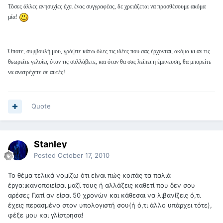
Τόσες άλλες ανησυχίες έχει ένας συγγραφέας, δε χρειάζεται να προσθέσουμε ακόμα
μία!
Όποτε, συμβουλή μου, γράψτε κάτω όλες τις ιδέες που σας έρχονται, ακόμα κι αν τις
θεωρείτε γελοίες όταν τις συλλάβετε, και όταν θα σας λείπει η έμπνευση, θα μπορείτε
να ανατρέχετε σε αυτές!
Quote
Stanley
Posted
October 17, 2010
Το θέμα τελικά νομίζω ότι είναι πώς κοιτάς τα παλιά
έργα:ικανοποιείσαι μαζί τους ή αλλάζεις καθετί που δεν σου
αρέσει; Γιατί αν είσαι 50 χρονών και κάθεσαι να λιβανίζεις ό,τι
έχεις περασμένο στον υπολογιστή σου(ή ό,τι άλλο υπάρχει τότε),
φέξε μου και γλίστρησα!