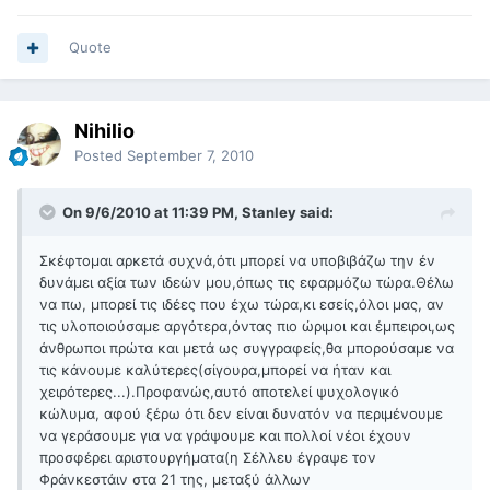
Quote
Nihilio
Posted
September 7, 2010
On 9/6/2010 at 11:39 PM, Stanley said:
Σκέφτομαι αρκετά συχνά,ότι μπορεί να υποβιβάζω την έν
δυνάμει αξία των ιδεών μου,όπως τις εφαρμόζω τώρα.Θέλω
να πω, μπορεί τις ιδέες που έχω τώρα,κι εσείς,όλοι μας, αν
τις υλοποιούσαμε αργότερα,όντας πιο ώριμοι και έμπειροι,ως
άνθρωποι πρώτα και μετά ως συγγραφείς,θα μπορούσαμε να
τις κάνουμε καλύτερες(σίγουρα,μπορεί να ήταν και
χειρότερες...).Προφανώς,αυτό αποτελεί ψυχολογικό
κώλυμα, αφού ξέρω ότι δεν είναι δυνατόν να περιμένουμε
να γεράσουμε για να γράψουμε και πολλοί νέοι έχουν
προσφέρει αριστουργήματα(η Σέλλευ έγραψε τον
Φράνκεστάιν στα 21 της, μεταξύ άλλων