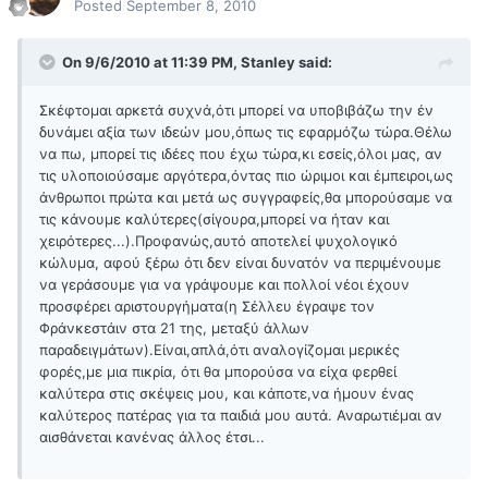
Posted
September 8, 2010
On 9/6/2010 at 11:39 PM, Stanley said:
Σκέφτομαι αρκετά συχνά,ότι μπορεί να υποβιβάζω την έν
δυνάμει αξία των ιδεών μου,όπως τις εφαρμόζω τώρα.Θέλω
να πω, μπορεί τις ιδέες που έχω τώρα,κι εσείς,όλοι μας, αν
τις υλοποιούσαμε αργότερα,όντας πιο ώριμοι και έμπειροι,ως
άνθρωποι πρώτα και μετά ως συγγραφείς,θα μπορούσαμε να
τις κάνουμε καλύτερες(σίγουρα,μπορεί να ήταν και
χειρότερες...).Προφανώς,αυτό αποτελεί ψυχολογικό
κώλυμα, αφού ξέρω ότι δεν είναι δυνατόν να περιμένουμε
να γεράσουμε για να γράψουμε και πολλοί νέοι έχουν
προσφέρει αριστουργήματα(η Σέλλευ έγραψε τον
Φράνκεστάιν στα 21 της, μεταξύ άλλων
παραδειγμάτων).Είναι,απλά,ότι αναλογίζομαι μερικές
φορές,με μια πικρία, ότι θα μπορούσα να είχα φερθεί
καλύτερα στις σκέψεις μου, και κάποτε,να ήμουν ένας
καλύτερος πατέρας για τα παιδιά μου αυτά. Αναρωτιέμαι αν
αισθάνεται κανένας άλλος έτσι...