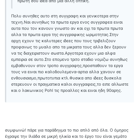
πρώτη σου ιδέα από μια άλλη οπτική.
Πολυ συνηθες αυτο στη συγγραφη και γενικοτερα στην
τεχνη.Ναι συνηθως τα πρωτα εργα ενος συγγραφεα ειναι
αυτα που τον κανουν γνωστο αν και οχι τα πρωτα πρωτα
αλλα τα πρωτα εργα της συγγραφικης ωριμοτητας.Στην
αρχη εχουν τις καλυτερες ιδεες που τους τριβελιζουν
προφανως το μυαλο απο τα μικρατα τους αλλα δεν ξερουν
να τις διαχειριστουν σωστα.Αργοτερα εχουν μια αλφα
εμπειρια σε αυτο.Στο επομενο τριτο σταδιο νομιζω συνηθως
εμβαθυνουν στον τροπο συγγραφης,προσπαθουν τα εργα
τους να ειναι πιο καλοδουλεμενα-αρτια αλλα χανουν σε
ενθουσιασμο,πρωτοτυπια κτλ.Φυσικα απο ιδεες δυσκολα
στερευουν οι πραγματικα καλοι συγγραφεις,το ειπε αλλωστε
και ο λακωνικος Pohl τις προαλλες και ειναι ηδη 90αρης.
συμφωνώ! πάρε για παράδηγμα το πιο απλό από όλα. Ο όμηρος
έγραψε την Ιλιάδα σε μικρή ηλικία και το έργο του είναι γεμάτο