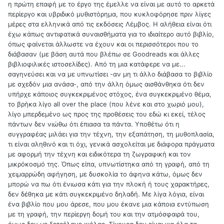
η πρώτη επαφή με το έργο της έμελλε να είναι με αυτό το αρκετά
περίεργο και υβριδικό μυθιστόρημα, που κυκλοφόρησε πριν λίγες
μέρες στα ελληνικά από τις εκδόσεις Λέμβος. Η αλήθεια είναι ότι
έχω κάπως αντιφατικά συναισθήματα για το ιδιαίτερο αυτό βιβλίο,
όπως φαίνεται άλλωστε να έχουν και οι περισσότεροι που το
διάβασαν (με βάση αυτά που βλέπω σε Goodreads και άλλες
βιβλιοφιλικές ιστοσελίδες). Από τη μια κατάφερε να με...
σαγηνεύσει και να με υπνωτίσει -αν μη τι άλλο διάβασα το βιβλίο
με σχεδόν μια ανάσα-, από την άλλη όμως αισθάνθηκα ότι δεν
υπήρχε κάποιος συγκεκριμένος στόχος, ένα συγκεκριμένο θέμα,
το βρήκα λίγο all over the place (που λένε και στο χωριό μου),
λίγο μπερδεμένο ως προς της προθέσεις του εδώ κι εκεί, τέλος
πάντων δεν νιώθω ότι έπιασα τα πάντα. Υποθέτω ότι η
συγγραφέας μιλάει για την τέχνη, την εξαπάτηση, τη μυθοπλασία,
τι είναι αληθινό και τι όχι, γενικά ασχολείται με διάφορα πράγματα
με αφορμή την τέχνη και ειδικότερα τη ζωγραφική και τον
μικρόκοσμό της. Όπως είπα, υπνωτίστηκα από τη γραφή, από τη
χειμαρρώδη αφήγηση, με δυσκολία το άφηνα κάτω, όμως δεν
μπορώ να πω ότι ένιωσα κάτι για την πλοκή ή τους χαρακτήρες,
δεν δέθηκα με κάτι συγκεκριμένο δηλαδή. Με λίγα λόγια, είναι
ένα βιβλίο που μου άρεσε, που μου έκανε μια κάποια εντύπωση
με τη γραφή, την περίεργη δομή του και την ατμόσφαιρά του,