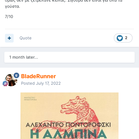
όμως δεν με ξετρέλανε κιόλας. Σίγουρα δεν είναι για όλα τα
γούστα.
7/10
Quote
2
1 month later...
BladeRunner
Posted
July 17, 2022