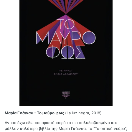
Μαρία Γκάινσα - Το μαύρο φως
(La luz negra, 2018)
Αν και έχω εδώ και αρκετό καιρό το πιο πολυδιαβασμένο και
μάλλον καλύτερο βιβλίο της Μαρία Γκάινσα, το "Το οπτικό νεύρο",