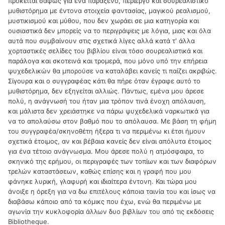
πρόκειται σαφώς για ένα παράξενο, περίεργο και σουρεαλιστικό
μυθιστόρημα με έντονα στοιχεία φαντασίας, μαγικού ρεαλισμού,
μυστικισμού και μύθου, που δεν χωράει σε μια κατηγορία και
ουσιαστικά δεν μπορείς να το περιγράψεις με λόγια, μιας και όλα
αυτά που συμβαίνουν στις σχετικά λίγες αλλά κατά τ' άλλα
χορταστικές σελίδες του βιβλίου είναι τόσο σουρεαλιστικά και
παράλογα και σκοτεινά και τρομερά, που μόνο υπό την επήρεια
ψυχεδελικών θα μπορούσε να καταλάβει κανείς τι παίζει ακριβώς.
Σίγουρα και ο συγγραφέας κάτι θα πήρε όταν έγραφε αυτό το
μυθιστόρημα, δεν εξηγείται αλλιώς. Πάντως, εμένα μου άρεσε
πολύ, η ανάγνωσή του ήταν μια τρόπον τινά ένοχη απόλαυση,
και μάλιστα δεν χρειάστηκε να πάρω ψυχεδελικά ναρκωτικά για
να το απολαύσω στον βαθμό που το απόλαυσα. Με βάση τη φήμη
του συγγραφέα/σκηνοθέτη ήξερα τι να περιμένω κι έτσι ήμουν
σχετικά έτοιμος, αν και βέβαια κανείς δεν είναι απόλυτα έτοιμος
για ένα τέτοιο ανάγνωσμα. Μου άρεσε πολύ η ατμόσφαιρα, το
σκηνικό της ερήμου, οι περιγραφές των τοπίων και των διαφόρων
τρελών καταστάσεων, καθώς επίσης και η γραφή που μου
φάνηκε λυρική, γλαφυρή και ιδιαίτερα έντονη. Και τώρα μου
άνοιξε η όρεξη για να δω επιτέλους κάποια ταινία του και ίσως να
διαβάσω κάποιο από τα κόμικς που έχω, ενώ θα περιμένω με
αγωνία την κυκλοφορία άλλων δυο βιβλίων του από τις εκδόσεις
Bibliotheque.