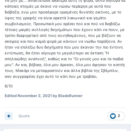
να μην με... αναστάτωσε ιδιαίτερα αυτή τη φορά, αλλά σίγουρα σε
κάποιες στιγμές με έκανε να νιώσω περίεργα με αυτά που
διάβαζα, ενώ μου προσέφερε ορισμένες δυνατές εικόνες, με το
ύφος της γραφής να είναι αρκετά λακωνικό και γεμάτο
συμβολισμούς. Προσωπικά μου αρέσει πού και πού να διαβάζω
τέτοιες μικρές συλλογές διηγημάτων που έχουν κάτι να πουν, με
τρόπο διαφορετικό από τους συνηθισμένους, που με βάζουν σε
σκέψεις και που καμιά φορά με κάνουν να νιώθω παράξενα. Αν
ήταν να επιλέξω δυο διηγήματα που μου έκαναν την πιο έντονη
εντύπωση, θα ήταν σίγουρα το μεγαλύτερο σε έκταση "Η
σπηλαιώδης αναπνοή", καθώς και το "Οι γονείς μου και τα παιδιά
μου". Αν και, βέβαια, όλα μου άρεσαν, όλα μου άφησαν το κατιτίς
τους. Μακάρι να μεταφραστούν και άλλα βιβλία της Σβέμπλιν,
σαν συγγραφέας έχει αυτό το κάτι που με τραβάει.
8/10
Edited
November 3, 2021
by BladeRunner
Quote
2