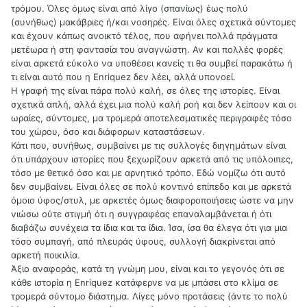
τρόμου. Όλες όμως είναι από λίγο (σπανίως) έως πολύ
(συνήθως) μακάβριες ή/και νοσηρές. Είναι όλες σχετικά σύντομες
και έχουν κάπως ανοικτό τέλος, που αφήνει πολλά πράγματα
μετέωρα ή στη φαντασία του αναγνώστη. Αν και πολλές φορές
είναι αρκετά εύκολο να υποθέσει κανείς τι θα συμβεί παρακάτω ή
τι είναι αυτό που η Enriquez δεν λέει, αλλά υπονοεί.
Η γραφή της είναι πάρα πολύ καλή, σε όλες της ιστορίες. Είναι
σχετικά απλή, αλλά έχει μια πολύ καλή ροή και δεν λείπουν και οι
ωραίες, σύντομες, μα τρομερά αποτελεσματικές περιγραφές τόσο
του χώρου, όσο και διάφορων καταστάσεων.
Κάτι που, συνήθως, συμβαίνει με τις συλλογές διηγημάτων είναι
ότι υπάρχουν ιστορίες που ξεχωρίζουν αρκετά από τις υπόλοιπες,
τόσο με θετικό όσο και με αρνητικό τρόπο. Εδώ νομίζω ότι αυτό
δεν συμβαίνει. Είναι όλες σε πολύ κοντινό επίπεδο και με αρκετά
όμοιο ύφος/στυλ, με αρκετές όμως διαφοροποιήσεις ώστε να μην
νιώσω ούτε στιγμή ότι η συγγραφέας επαναλαμβάνεται ή ότι
διαβάζω συνέχεια τα ίδια και τα ίδια. Ίσα, ίσα θα έλεγα ότι για μια
τόσο συμπαγή, από πλευράς ύφους, συλλογή διακρίνεται από
αρκετή ποικιλία.
Άξιο αναφοράς, κατά τη γνώμη μου, είναι και το γεγονός ότι σε
κάθε ιστορία η Enriquez κατάφερνε να με μπάσει στο κλίμα σε
τρομερά σύντομο διάστημα. Λίγες μόνο προτάσεις (άντε το πολύ