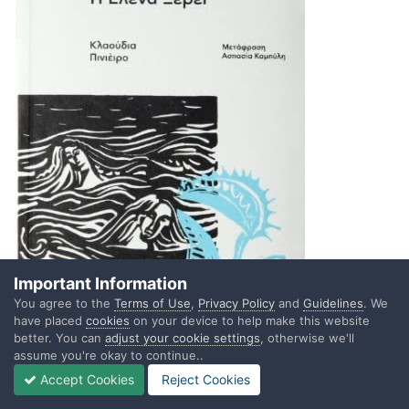
Important Information
You agree to the
Terms of Use
,
Privacy Policy
and
Guidelines
. We
have placed
cookies
on your device to help make this website
better. You can
adjust your cookie settings
, otherwise we'll
assume you're okay to continue..
Accept Cookies
Reject Cookies
Η Ελένα ξέρει - Klaudia Pineiro