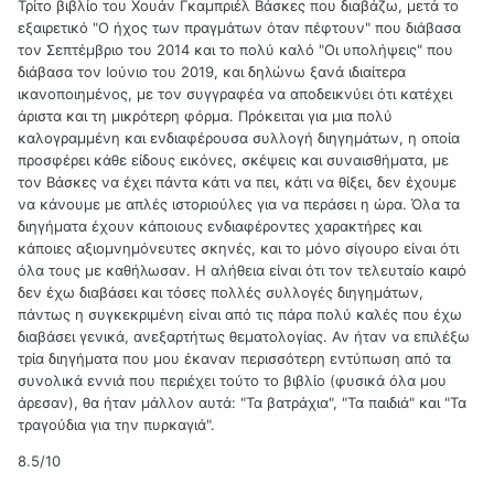
Τρίτο βιβλίο του Χουάν Γκαμπριέλ Βάσκες που διαβάζω, μετά το
εξαιρετικό "Ο ήχος των πραγμάτων όταν πέφτουν" που διάβασα
τον Σεπτέμβριο του 2014 και το πολύ καλό "Οι υπολήψεις" που
διάβασα τον Ιούνιο του 2019, και δηλώνω ξανά ιδιαίτερα
ικανοποιημένος, με τον συγγραφέα να αποδεικνύει ότι κατέχει
άριστα και τη μικρότερη φόρμα. Πρόκειται για μια πολύ
καλογραμμένη και ενδιαφέρουσα συλλογή διηγημάτων, η οποία
προσφέρει κάθε είδους εικόνες, σκέψεις και συναισθήματα, με
τον Βάσκες να έχει πάντα κάτι να πει, κάτι να θίξει, δεν έχουμε
να κάνουμε με απλές ιστοριούλες για να περάσει η ώρα. Όλα τα
διηγήματα έχουν κάποιους ενδιαφέροντες χαρακτήρες και
κάποιες αξιομνημόνευτες σκηνές, και το μόνο σίγουρο είναι ότι
όλα τους με καθήλωσαν. Η αλήθεια είναι ότι τον τελευταίο καιρό
δεν έχω διαβάσει και τόσες πολλές συλλογές διηγημάτων,
πάντως η συγκεκριμένη είναι από τις πάρα πολύ καλές που έχω
διαβάσει γενικά, ανεξαρτήτως θεματολογίας. Αν ήταν να επιλέξω
τρία διηγήματα που μου έκαναν περισσότερη εντύπωση από τα
συνολικά εννιά που περιέχει τούτο το βιβλίο (φυσικά όλα μου
άρεσαν), θα ήταν μάλλον αυτά: "Τα βατράχια", "Τα παιδιά" και "Τα
τραγούδια για την πυρκαγιά".
8.5/10