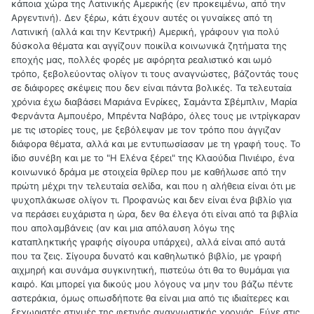
κάποια χώρα της Λατινικής Αμερικής (εν προκειμένω, από την
Αργεντινή). Δεν ξέρω, κάτι έχουν αυτές οι γυναίκες από τη
Λατινική (αλλά και την Κεντρική) Αμερική, γράφουν για πολύ
δύσκολα θέματα και αγγίζουν ποικίλα κοινωνικά ζητήματα της
εποχής μας, πολλές φορές με αφόρητα ρεαλιστικό και ωμό
τρόπο, ξεβολεύοντας ολίγον τι τους αναγνώστες, βάζοντάς τους
σε διάφορες σκέψεις που δεν είναι πάντα βολικές. Τα τελευταία
χρόνια έχω διαβάσει Μαριάνα Ενρίκες, Σαμάντα Σβέμπλιν, Μαρία
Φερνάντα Αμπουέρο, Μπρέντα Ναβάρο, όλες τους με ιντρίγκαραν
με τις ιστορίες τους, με ξεβόλεψαν με τον τρόπο που άγγιζαν
διάφορα θέματα, αλλά και με εντυπωσίασαν με τη γραφή τους. Το
ίδιο συνέβη και με το "Η Ελένα ξέρει" της Κλαούδια Πινιέιρο, ένα
κοινωνικό δράμα με στοιχεία θρίλερ που με καθήλωσε από την
πρώτη μέχρι την τελευταία σελίδα, και που η αλήθεια είναι ότι με
ψυχοπλάκωσε ολίγον τι. Προφανώς και δεν είναι ένα βιβλίο για
να περάσει ευχάριστα η ώρα, δεν θα έλεγα ότι είναι από τα βιβλία
που απολαμβάνεις (αν και μια απόλαυση λόγω της
καταπληκτικής γραφής σίγουρα υπάρχει), αλλά είναι από αυτά
που τα ζεις. Σίγουρα δυνατό και καθηλωτικό βιβλίο, με γραφή
αιχμηρή και συνάμα συγκινητική, πιστεύω ότι θα το θυμάμαι για
καιρό. Και μπορεί για δικούς μου λόγους να μην του βάζω πέντε
αστεράκια, όμως οπωσδήποτε θα είναι μια από τις ιδιαίτερες και
ξεχωριστές στιγμές της φετινής αναγνωστικής χρονιάς. Εύγε στις