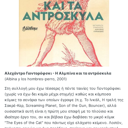
Αλεχάντρο Γιοντορόφσκι - Η Αλμπίνα και τα αντρόσκυλα
(Albina y los hombres-perro, 2001)
Στη συλλογή μου έχω τέσσερις ή πέντε ταινίες του Γιοντορόφσκι
(χωρίς να έχω δει καμία μέχρι στιγμής) καθώς και κάμποσα
κόμικς τα σενάρια των οποίων έγραψε (π.χ. Το Ινκάλ, Η τρελή της
Σακρέ-Κερ, Screaming Planet, Son of the Gun, Bouncer), αλλά
ουσιαστικά αυτή είναι η πρώτη μου επαφή με το πλούσιο και
ιδιαίτερο έργο του, αν και βέβαια έχω διαβάσει το μικρό κόμικ
"The Eyes of the Cat" που πάντως είχε ελάχιστο κείμενο. Λοιπόν,