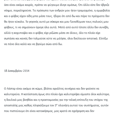
όσο είναι ακόμα καιρός, πρέπει να φύγουμε έλεγε αμέσως. Ότι άλλο είπε δεν έβγαζε
νόημα, παραληρούσε. Τα πρόσωπα των ανδρών μου ήταν τρομαγμένα, η αμφιβολία
και ο φόβος είχαν είδη μπει μέσα τους, ήξερα ότι από δω και πέρα τα πράγματα δεν
θα ήταν εύκολα. Το γεγονός αυτό με σόκαρε και μου ξαναθύμισε τους παλιούς μου
φόβους, τι να σημαίνουν άραγε όλα αυτά. Μετά από αυτό τίποτε άλλο δεν συνέβη,
αλλά η καχυποψία και ο φόβος είχε ριζώσει μέσα σε όλους, όλο το πλοίο είχε
σωπάσει και κανείς δεν τολμούσε ούτε να μιλήσει, όλοι δούλευαν εντατικά. Ελπίζω
να πάνε όλα καλά και να βγούμε σώοι από δω.
18 Δεκεμβρίου 2154
Ο Λέστερ είναι ακόμα σε κώμα, βλέπει εφιάλτες συνέχεια και δεν φαίνετε να
καλυτερεύει. Η κατάσταση όμως στο πλοίο έχει καλυτερέψει είμαστε όλοι καλύτερα,
η δουλειά μας βοηθάει και η προετοιμασίες για την τελική επίτευξη του στόχου της
ο
αποστολής μας καθώς πλησιάζουμε τον 3
πλανήτη αυτού του συστήματος, αυτόν
που πιστεύουμε ότι είναι κατοικήσιμος, μας κρατά σε εγρήγορση και δεν