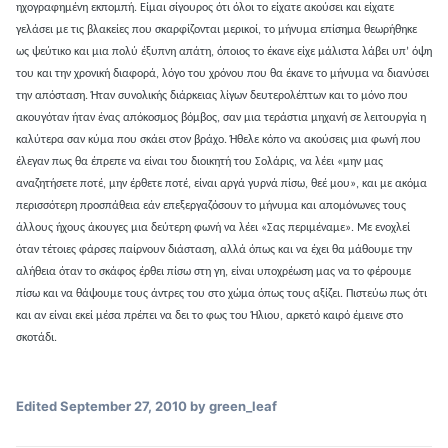
ηχογραφημένη εκπομπή. Είμαι σίγουρος ότι όλοι το είχατε ακούσει και είχατε
γελάσει με τις βλακείες που σκαρφίζονται μερικοί, το μήνυμα επίσημα θεωρήθηκε
ως ψεύτικο και μια πολύ έξυπνη απάτη, όποιος το έκανε είχε μάλιστα λάβει υπ’ όψη
του και την χρονική διαφορά, λόγο του χρόνου που θα έκανε το μήνυμα να διανύσει
την απόσταση. Ήταν συνολικής διάρκειας λίγων δευτερολέπτων και το μόνο που
ακουγόταν ήταν ένας απόκοσμος βόμβος, σαν μια τεράστια μηχανή σε λειτουργία η
καλύτερα σαν κύμα που σκάει στον βράχο. Ήθελε κόπο να ακούσεις μια φωνή που
έλεγαν πως θα έπρεπε να είναι του διοικητή του Σολάρις, να λέει «μην μας
αναζητήσετε ποτέ, μην έρθετε ποτέ, είναι αργά γυρνά πίσω, θεέ μου», και με ακόμα
περισσότερη προσπάθεια εάν επεξεργαζόσουν το μήνυμα και απομόνωνες τους
άλλους ήχους άκουγες μια δεύτερη φωνή να λέει «Σας περιμέναμε». Με ενοχλεί
όταν τέτοιες φάρσες παίρνουν διάσταση, αλλά όπως και να έχει θα μάθουμε την
αλήθεια όταν το σκάφος έρθει πίσω στη γη, είναι υποχρέωση μας να το φέρουμε
πίσω και να θάψουμε τους άντρες του στο χώμα όπως τους αξίζει. Πιστεύω πως ότι
και αν είναι εκεί μέσα πρέπει να δει το φως του Ήλιου, αρκετό καιρό έμεινε στο
σκοτάδι.
Edited
September 27, 2010
by green_leaf