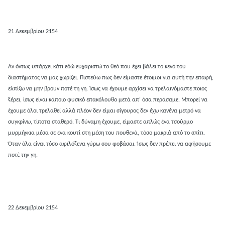
21 Δεκεμβρίου 2154
Αν όντως υπάρχει κάτι εδώ ευχαριστώ το θεό που έχει βάλει το κενό του
διαστήματος να μας χωρίζει. Πιστεύω πως δεν είμαστε έτοιμοι για αυτή την επαφή,
ελπίζω να μην βρουν ποτέ τη γη. Ίσως να έχουμε αρχίσει να τρελαινόμαστε ποιος
ξέρει, ίσως είναι κάποιο φυσικό επακόλουθο μετά απ’ όσα περάσαμε. Μπορεί να
έχουμε όλοι τρελαθεί αλλά πλέον δεν είμαι σίγουρος δεν έχω κανένα μετρό να
συγκρίνω, τίποτα σταθερό. Τι δύναμη έχουμε, είμαστε απλώς ένα τσούρμο
μυρμήγκια μέσα σε ένα κουτί στη μέση του πουθενά, τόσο μακριά από το σπίτι.
Όταν όλα είναι τόσο αφιλόξενα γύρω σου φοβάσαι. Ίσως δεν πρέπει να αφήσουμε
ποτέ την γη.
22 Δεκεμβρίου 2154