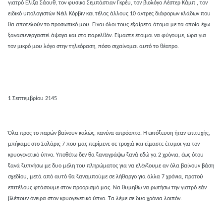
γιατρό Ελίζα Σάουθ, τον φυσικό Σεμπάστιαν Γκρέυ, τον βιολόγο Λέστερ Κάμπ , τον
ειδικό υπολογιστών Νέιλ Κόρβιν και τέλος άλλους 10 άντρες διάφορων κλάδων που
θα αποτελούν το προσωπικό μου. Είναι όλοι τους εξαίρετα άτομα με τα οποία έχω
ξανασυνεργαστεί άψογα και στο παρελθόν. Είμαστε έτοιμοι να φύγουμε, ώρα για
τον μικρό μου λόγο στην τηλεόραση, πόσο σιχαίνομαι αυτό το θέατρο.
1 Σεπτεμβρίου 2145
Όλα προς το παρών βαίνουν καλώς, κανένα απρόοπτο. Η εκτόξευση ήταν επιτυχής,
μπήκαμε στο Σολάρις 7 που μας περίμενε σε τροχιά και είμαστε έτυμοι για τον
κρυογενετικό ύπνο. Υποθέτω δεν θα ξαναγράψω ξανά εδώ γα 2 χρόνια, έως ότου
ξανά ξυπνήσω με δυο μέλη του πληρώματος για να ελέγξουμε αν όλα βαίνουν βάση
σχεδίου, μετά από αυτό θα ξαναμπούμε σε λήθαργο για άλλα 7 χρόνια, προτού
επιτέλους φτάσουμε στον προορισμό μας. Να θυμηθώ να ρωτήσω την γιατρό εάν
βλέπουν όνειρα στον κρυογενετικό ύπνο. Τα λέμε σε δυο χρόνια λοιπόν.