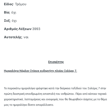
Είδος
: Τρόμου
Βία
; όχι
Σεξ
; όχι
Αριθμός Λέξεων
:3993
Αυτοτελής
; ναι
Επισκέπτης
Ημερολόγιο Νάρλαν Στόουκ κυβερνήτη πλοίου Σολάρις 7.
Το παρακάτω ημερολόγιο γράφτηκε κατά την διάρκεια ταξιδιού του Σολάρις 7 στην
πρώτη διαστρική επανδρωμένη αποστολή του ανθρώπου. Πέρα από κάποια τεχνικά
χαρακτηριστικά, λεπτομέρειες και αναφορές που θα θεωρηθούν άσχετες με το θέμα
μας το ημερολόγιο δίνετε απαράλλακτο.