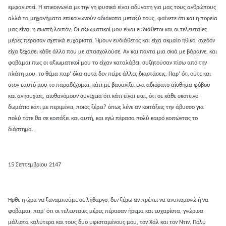
εμφανιστεί. Η επικοινωνία με την γη φυσικά είναι αδύνατη για μας τους ανθρώπους
αλλά τα μηχανήματα επικοινωνούν αδιάκοπα μεταξύ τους, φαίνετε ότι και η πορεία
μας είναι η σωστή λοιπόν. Οι αξιωματικοί μου είναι ευδιάθετοι και οι τελευταίες
μέρες πέρασαν σχετικά ευχάριστα. Ήμουν ευδιάθετος και είχα ακμαίο ηθικό, σχεδόν
είχα ξεχάσει κάθε άλλο που με απασχολούσε. Αν και πάντα μια σκιά με βάραινε, και
φοβάμαι πως οι αξιωματικοί μου το είχαν καταλάβει, συζητούσαν πίσω από την
πλάτη μου, το θέμα παρ’ όλα αυτά δεν πείρε άλλες διαστάσεις. Παρ’ ότι ούτε και
στον εαυτό μου το παραδέχομαι, κάτι με βασανίζει ένα αδιόρατο αίσθημα φόβου
και ανησυχίας, αισθανόμουν συνέχεια ότι κάτι είναι εκεί, ότι σε κάθε σκοτεινό
δωμάτιο κάτι με περιμένει, ποιος ξέρει? όπως λένε αν κοιτάξεις την άβυσσο για
πολύ τότε θα σε κοιτάξει και αυτή, και εγώ πέρασα πολύ καιρό κοιτώντας το
διάστημα.
15 Σεπτεμβρίου 2147
Ήρθε η ώρα να ξαναμπούμε σε λήθαργο, δεν ξέρω αν πρέπει να ανυπομονώ ή να
φοβάμαι, παρ’ ότι οι τελευταίες μέρες πέρασαν ήρεμα και ευχαρίστα, γνώρισα
μάλιστα καλύτερα και τους δυο υφισταμένους μου, τον Χάλ και τον Ντιν. Πολύ