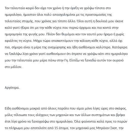
Τον τελευταίο καιρό δεν είχα τον χρόνο ή την όρεξη να γράψω τίποτα στο
ημερολόγιο, ήμασταν όλοι πολύ απασχολημένοι με τις προετοιμασίες της
τελευταίας στιγμής, που χρόνος για τίποτε άλλο. Όλοι αυτή η δουλειά μου έκανε
καλό γιατί ήξερα ότι με την κάθε νύχτα που περνώ έρχομαι και πιο κοντά στην
ημερομηνία της φυγής μου. Πλέον δεν θυμάμαι καν τον εαυτό μου ήρεμο ή χωρίς
εφιάλτες τη νύχτα. Μέχρι τώρα επισκεπτόμουν την κόλαση κάθε νύχτα, αλλά όχι
πια, σήμερα είναι η μέρα της αναχώρησης και ήδη αισθάνομαι καλύτερα. Κατάφερα
να ξεκλέψω λίγο χρόνο γιατί αισθανόμουν ότι έπρεπε να γράψω κάτι στο ημερολόγιο
μου την τελευταία μου μέρα πάνω στην Γη. Ελπίζω να ξαναδώ αυτόν τον ουρανό
στο μέλλον.
Αργότερα.
Είδη αισθάνομαι μακριά από όλους παρόλο που είμαι μόνο λίγες ώρες στο σκάφος,
μόλις τέλειωσα τους ελέγχους των μηχανών και των άλλων συστημάτων και βρήκα
έτσι λίγο χρόνο να ξαναγράψω στο ημερολόγιο. Όλα φαίνονται καλά προς το παρών
το πλήρωμα μου αποτελείτε από 15 άτομα, τον μηχανικό μας Μπράιαν Σκοτ, την