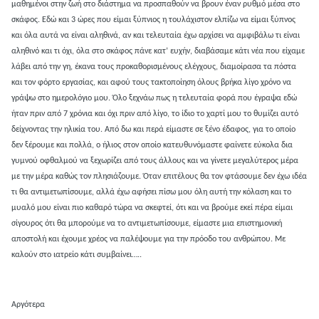
μαθημένοι στην ζωή στο διάστημα να προσπαθούν να βρουν έναν ρυθμό μέσα στο
σκάφος. Εδώ και 3 ώρες που είμαι ξύπνιος η τουλάχιστον ελπίζω να είμαι ξύπνος
και όλα αυτά να είναι αληθινά, αν και τελευταία έχω αρχίσει να αμφιβάλω τι είναι
αληθινό και τι όχι, όλα στο σκάφος πάνε κατ’ ευχήν, διαβάσαμε κάτι νέα που είχαμε
λάβει από την γη, έκανα τους προκαθορισμένους ελέγχους, διαμοίρασα τα πόστα
και τον φόρτο εργασίας, και αφού τους τακτοποίηση όλους βρήκα λίγο χρόνο να
γράψω στο ημερολόγιο μου. Όλο ξεχνάω πως η τελευταία φορά που έγραψα εδώ
ήταν πριν από 7 χρόνια και όχι πριν από λίγο, το ίδιο το χαρτί μου το θυμίζει αυτό
δείχνοντας την ηλικία του. Από δω και περά είμαστε σε ξένο έδαφος, για το οποίο
δεν ξέρουμε και πολλά, ο ήλιος στον οποίο κατευθυνόμαστε φαίνετε εύκολα δια
γυμνού οφθαλμού να ξεχωρίζει από τους άλλους και να γίνετε μεγαλύτερος μέρα
με την μέρα καθώς τον πλησιάζουμε. Όταν επιτέλους θα τον φτάσουμε δεν έχω ιδέα
τι θα αντιμετωπίσουμε, αλλά έχω αφήσει πίσω μου όλη αυτή την κόλαση και το
μυαλό μου είναι πιο καθαρό τώρα να σκεφτεί, ότι και να βρούμε εκεί πέρα είμαι
σίγουρος ότι θα μπορούμε να το αντιμετωπίσουμε, είμαστε μια επιστημονική
αποστολή και έχουμε χρέος να παλέψουμε για την πρόοδο του ανθρώπου. Με
καλούν στο ιατρείο κάτι συμβαίνει…..
Αργότερα