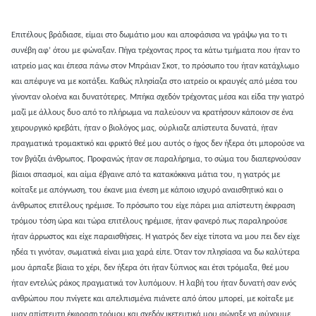
Επιτέλους βράδιασε, είμαι στο δωμάτιο μου και αποφάσισα να γράψω για το τι
συνέβη αφ’ ότου με φώναξαν. Πήγα τρέχοντας προς τα κάτω τμήματα που ήταν το
ιατρείο μας και έπεσα πάνω στον Μπράιαν Σκοτ, το πρόσωπο του ήταν κατάχλωμο
και απέφυγε να με κοιτάξει. Καθώς πλησίαζα στο ιατρείο οι κραυγές από μέσα του
γίνονταν ολοένα και δυνατότερες. Μπήκα σχεδόν τρέχοντας μέσα και είδα την γιατρό
μαζί με άλλους δυο από το πλήρωμα να παλεύουν να κρατήσουν κάποιον σε ένα
χειρουργικό κρεβάτι, ήταν ο βιολόγος μας, ούρλιαζε απίστευτα δυνατά, ήταν
πραγματικά τρομακτικό και φρικτό θεέ μου αυτός ο ήχος δεν ήξερα ότι μπορούσε να
τον βγάζει άνθρωπος. Προφανώς ήταν σε παραλήρημα, το σώμα του διαπερνούσαν
βίαιοι σπασμοί, και αίμα έβγαινε από τα κατακόκκινα μάτια του, η γιατρός με
κοίταξε με απόγνωση, του έκανε μια ένεση με κάποιο ισχυρό αναισθητικό και ο
άνθρωπος επιτέλους ηρέμισε. Το πρόσωπο του είχε πάρει μια απίστευτη έκφραση
τρόμου τόση ώρα και τώρα επιτέλους ηρέμισε, ήταν φανερό πως παραληρούσε
ήταν άρρωστος και είχε παραισθήσεις. Η γιατρός δεν είχε τίποτα να μου πει δεν είχε
ηδέα τι γινόταν, σωματικά είναι μια χαρά είπε. Όταν τον πλησίασα να δω καλύτερα
μου άρπαξε βίαια το χέρι, δεν ήξερα ότι ήταν ξύπνιος και έτσι τρόμαξα, θεέ μου
ήταν εντελώς ράκος πραγματικά τον λυπόμουν. Η λαβή του ήταν δυνατή σαν ενός
ανθρώπου που πνίγετε και απελπισμένα πιάνετε από όπου μπορεί, με κοίταξε με
μιαν απίστευτη έκφραση τρόμου και σχεδόν ικετευτικά μου φώναξε να φύγουμε