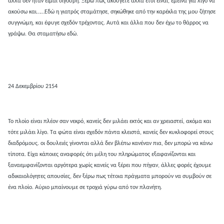
αλλά δεν ήταν είμαι σίγουρη. Ξέρω πως ακούγετε αλλά έτσι είναι, έμεινα για λίγο να
ακούσω και……Εδώ η γιατρός σταμάτησε, σηκώθηκε από την καρέκλα της μου ζήτησε
συγγνώμη, και έφυγε σχεδόν τρέχοντας. Αυτά και άλλα που δεν έχω το θάρρος να
γράψω. Θα σταματήσω εδώ.
24 Δεκεμβρίου 2154
Το πλοίο είναι πλέον σαν νεκρό, κανείς δεν μιλάει εκτός και αν χρειαστεί, ακόμα και
τότε μιλάει λίγο. Τα φώτα είναι σχεδόν πάντα κλειστά, κανείς δεν κυκλοφορεί στους
διαδρόμους. οι δουλειές γίνονται αλλά δεν βλέπω κανέναν πια, δεν μπορώ να κάνω
τίποτα. Είχα κάποιες αναφορές ότι μέλη του πληρώματος εξαφανίζονται και
ξαναεμφανίζονται αργότερα χωρίς κανείς να ξέρει που πήγαν, άλλες φορές έχουμε
αδικαιολόγητες απουσίες, δεν ξέρω πως τέτοια πράγματα μπορούν να συμβούν σε
ένα πλοίο. Αύριο μπαίνουμε σε τροχιά γύρω από τον πλανήτη.