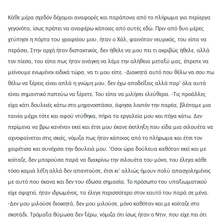
Κάθε μέρα σχεδόν δέχομαι αναφορές και παράπονα από το πλήρωμα για περίεργα
γεγονότα, ίσως πρέπει να αναφέρω κάποιες από αυτές εδώ. Πριν από δυο μέρες
χτύπησε η πόρτα του γραφείου μου, ήταν ο Χάλ, φαινόταν νευρικός, του είπα να
περάσει. Στην αρχή ήταν διστακτικός, δεν ήθελε να μου πει τι ακριβώς ήθελε, αλλά
τον πίεσα, του είπα πως ήταν ανάγκη να λέμε την αλήθεια μεταξύ μας, έπρεπε να
μείνουμε ενωμένοι ειδικά τώρα, να τι μου είπε. -Διοικητά αυτό που θέλω να σου πω
θέλω να ξέρεις είναι απλά η γνώμη μου, δεν έχω αποδείξεις αλλά παρ’ όλα αυτά
είναι σημαντικό πιστεύω να ξέρετε. Του είπα να μιλήσει ελεύθερα. -Τις προάλλες
είχα κάτι δουλειές κάτω στο μηχανοστάσιο, άφησα λοιπόν την παρέα, βλέπαμε μια
ταινία μέχρι τότε και αφού ντύθηκα, πήρα τα εργαλεία μου και πήγα κάτω. Δεν
περίμενα να βρω κανέναν εκεί και έτσι μου έκανε έκπληξη που είδα μια σιλουέτα να
αχνοφαίνεται στις σκιές, νόμιζα πως ήταν κάποιος από το πλήρωμα και έτσι τον
χαιρέτισα και συνέχισα την δουλειά μου. ‘Οσοι ώρα δούλευα καθόταν εκεί και με
κοίταζε, δεν μπορούσα παρά να διακρίνω την σιλουέτα του μόνο, του έλεγα κάθε
τόσο καμιά λέξη αλλά δεν απαντούσε, έτσι κι’ αλλιώς ήμουν πολύ απασχολημένος
με αυτό που έκανα και δεν του έδωσα σημασία. Το πρόσωπο του υπαξιωματικού
είχε σφιχτεί, ήταν ιδρωμένος, τα έλεγε περισσότερο στον εαυτό του παρά σε μένα.
-Δεν μου μιλούσε διοικητά, δεν μου μιλούσε, μόνο καθόταν και με κοίταζε στο
σκοτάδι. Τρόμαξα θύμωσα δεν ξέρω, νόμιζα ότι ίσως ήταν ο Ντιν, που είχε πει ότι