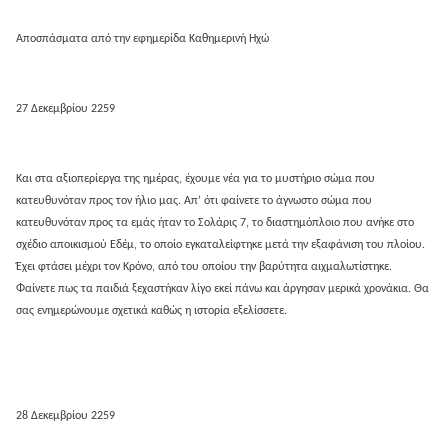
Αποσπάσματα από την εφημερίδα Καθημερινή Ηχώ
27 Δεκεμβρίου 2259
Και στα αξιοπερίεργα της ημέρας, έχουμε νέα για το μυστήριο σώμα που
κατευθυνόταν προς τον ήλιο μας. Απ’ ότι φαίνετε το άγνωστο σώμα που
κατευθυνόταν προς τα εμάς ήταν το Σολάρις 7, το διαστημόπλοιο που ανήκε στο
σχέδιο αποικισμού Εδέμ, το οποίο εγκαταλείφτηκε μετά την εξαφάνιση του πλοίου.
Έχει φτάσει μέχρι τον Κρόνο, από του οποίου την βαρύτητα αιχμαλωτίστηκε.
Φαίνετε πως τα παιδιά ξεχαστήκαν λίγο εκεί πάνω και άργησαν μερικά χρονάκια. Θα
σας ενημερώνουμε σχετικά καθώς η ιστορία εξελίσσετε.
28 Δεκεμβρίου 2259