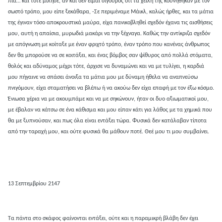
πια… και τότε μίλησε, αν και δεν είμαι σίγουρος ότι τα χείλη της κουνήθηκαν με τον
σωστό τρόπο, μου είπε ξεκάθαρα, -Σε περιμέναμε Μάικλ, καλώς ήρθες, και τα μάτια
της έγιναν τόσο αποκρουστικά μαύρα, είχα πανικοβληθεί σχεδόν έχανα τις αισθήσεις
μου, αυτή η απαίσια, μυρωδιά μακάρι να την ξέχναγα. Καθώς την αντίκριζα σχεδόν
με απόγνωση με κοίταξε με έναν φριχτό τρόπο, έναν τρόπο που κανένας άνθρωπος
δεν θα μπορούσε να σε κοιτάξει, και ένας βόμβος σαν ψίθυρος από πολλά στόματα,
θολός και αδύναμος μέχρι τότε, άρχισε να δυναμώνει και να με τυλίγει, η καρδιά
μου πήγαινε να σπάσει άνοιξα τα μάτια μου με δύναμη ήθελα να αναπνεύσω
πνιγόμουν, είχα σταματήσει να βλέπω ή να ακούω δεν είχα επαφή με τον έξω κόσμο.
Ένιωσα χέρια να με ακουμπάμε και να με σηκώνουν, ήταν οι δυο αξιωματικοί μου,
με έβαλαν να κάτσω σε ένα κάθισμα και μου είπαν κάτι για λάθος με τα χημικά που
θα με ξυπνούσαν, και πως όλα είναι εντάξει τώρα. Φυσικά δεν κατάλαβαν τίποτα
από την ταραχή μου, και ούτε φυσικά θα μάθουν ποτέ. Θεέ μου τι μου συμβαίνει.
13 Σεπτεμβρίου 2147
Τα πάντα στο σκάφος φαίνονται εντάξει, ούτε και η παραμικρή βλάβη δεν έχει