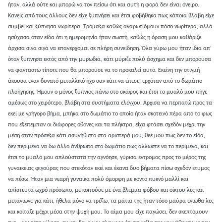
ήταν, αλλά ούτε και μπορώ να τον πείσω ότι και αυτή η φορά δεν είναι όνειρο.
Κανείς από τους άλλους δεν είχε ξυπνήσει και έτσι φοβήθηκα πως κάποια βλάβη είχε
συμβεί και ξύπνησα νωρίτερα. Τρόμαξα καθώς αναρωτιόμουν πόσο νωρίτερα, αλλά
ησύχασα όταν είδα ότι η ημερομηνία ήταν σωστή, καθώς η όραση μου καθάριζε
άρχισα σιγά σιγά να επανέρχομαι σε πλήρη συνείδηση. Όλα γύρω μου ήταν ίδια απ’
όταν ξύπνησα εκτός από την μυρωδιά, κάτι μύριζε πολύ άσχημα και δεν μπορούσα
να φανταστώ τίποτε που θα μπορούσε να το προκαλεί αυτό. Εκείνη την στιγμή
άκουσα έναν δυνατό μεταλλικό ήχο σαν κάτι να έπεσε, ερχόταν από το δωμάτιο
πλοήγησης. Ήμουν ο μόνος ξύπνιος πάνω στο σκάφος και έτσι το μυαλό μου πήγε
αμέσως στο χειρότερο, βλάβη στα συστήματα ελέγχου. Άρχισα να περπατώ προς τα
εκεί με γρήγορο βήμα, μπήκα στο δωμάτιο το οποίο ήταν σκοτεινό πέρα από το φως
που εξέπεμπαν οι διάφορες οθόνες και τα πλήκτρα, είχα φτάσει σχεδόν μέχρι την
μέση όταν πρόσεξα κάτι ασυνήθιστο στα αριστερά μου, θεέ μου πως δεν το είδα,
δεν περίμενα να δω άλλο άνθρωπο στο δωμάτιο πως άλλωστε να το περίμενα, και
έτσι το μυαλό μου απλούστατα την αγνόησε, γύρισα έντρομος προς το μέρος της
γυναικείας φιγούρας που στεκόταν εκεί και έκανα δυο βήματα πίσω σχεδόν έτυμος
να πέσω. Ήταν μια νεαρή γυναίκα πολύ όμορφη με κοντό πυκνό μαλλί και
απίστευτα ωχρό πρόσωπο, με κοιτούσε με ένα βλέμμα φόβου και οίκτου λες και
μετάνιωνε για κάτι, ήθελα μόνο να τρέξω, τα μάτια της ήταν τόσο μαύρα ένιωθα λες
και κοίταζε μέχρι μέσα στην ψυχή μου. Το αίμα μου είχε παγώσει, δεν σκεπτόμουν