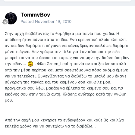
TommyBoy
Posted
November 19, 2010
Στην αρχή διαβάζοντας το θυμήθηκα μια ταινία που χα δει. Η
υπόθεση ήταν πάνω κάτω το ίδιο. Ενα ερευνιτικό πλοίο κλπ κλπ,
αν και δεν θυμάμαι τι πήγαινε να κάνει/βρει/ανακαλύψει θυμάμαι
μόνο τι έγινε. Δεν γράφω τον τίτλο γιατί αν κάποιοσ την είδε
μπορεί και να του άρεσε και κυρίως για να μην την δούνε όση δεν
την είδαν...
. Φίλε Green_Leaf η ταινία αν και ξεκίνησε καλά
από την μέση περίπου και μετά σκεφτόμουνα πόσο ακόμα έμεινε
για να τελειώσει. Συνεχίζοντας να διαβάζω το μυαλό μου έκανε
σύγκριση της ταινίας και του κειμένου σου και φίλε μου,
πραγματικά σου λέω, μακάρι να έβλεπα το κειμενό σου και τισ
εικόνες σου στην ταινία αυτή. Κλάσης ανώτερο κατά την γνώμη
μου.
Από την αρχή μου κέντρισε το ενδιαφέρον και κάθε 3ς και λίγο
έκλεβα χρόνο για να συνεχίσω να το διαβάζω...