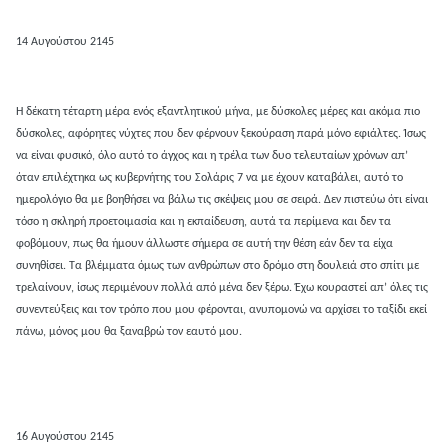
14 Αυγούστου 2145
Η δέκατη τέταρτη μέρα ενός εξαντλητικού μήνα, με δύσκολες μέρες και ακόμα πιο
δύσκολες, αφόρητες νύχτες που δεν φέρνουν ξεκούραση παρά μόνο εφιάλτες. Ίσως
να είναι φυσικό, όλο αυτό το άγχος και η τρέλα των δυο τελευταίων χρόνων απ’
όταν επιλέχτηκα ως κυβερνήτης του Σολάρις 7 να με έχουν καταβάλει, αυτό το
ημερολόγιο θα με βοηθήσει να βάλω τις σκέψεις μου σε σειρά. Δεν πιστεύω ότι είναι
τόσο η σκληρή προετοιμασία και η εκπαίδευση, αυτά τα περίμενα και δεν τα
φοβόμουν, πως θα ήμουν άλλωστε σήμερα σε αυτή την θέση εάν δεν τα είχα
συνηθίσει. Τα βλέμματα όμως των ανθρώπων στο δρόμο στη δουλειά στο σπίτι με
τρελαίνουν, ίσως περιμένουν πολλά από μένα δεν ξέρω. Έχω κουραστεί απ’ όλες τις
συνεντεύξεις και τον τρόπο που μου φέρονται, ανυπομονώ να αρχίσει το ταξίδι εκεί
πάνω, μόνος μου θα ξαναβρώ τον εαυτό μου.
16 Αυγούστου 2145