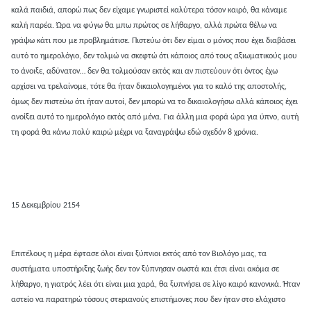
καλά παιδιά, απορώ πως δεν είχαμε γνωριστεί καλύτερα τόσον καιρό, θα κάναμε
καλή παρέα. Ώρα να φύγω θα μπω πρώτος σε λήθαργο, αλλά πρώτα θέλω να
γράψω κάτι που με προβλημάτισε. Πιστεύω ότι δεν είμαι ο μόνος που έχει διαβάσει
αυτό το ημερολόγιο, δεν τολμώ να σκεφτώ ότι κάποιος από τους αξιωματικούς μου
το άνοιξε, αδύνατον… δεν θα τολμούσαν εκτός και αν πιστεύουν ότι όντος έχω
αρχίσει να τρελαίνομε, τότε θα ήταν δικαιολογημένοι για το καλό της αποστολής,
όμως δεν πιστεύω ότι ήταν αυτοί, δεν μπορώ να το δικαιολογήσω αλλά κάποιος έχει
ανοίξει αυτό το ημερολόγιο εκτός από μένα. Για άλλη μια φορά ώρα για ύπνο, αυτή
τη φορά θα κάνω πολύ καιρώ μέχρι να ξαναγράψω εδώ σχεδόν 8 χρόνια.
15 Δεκεμβρίου 2154
Επιτέλους η μέρα έφτασε όλοι είναι ξύπνιοι εκτός από τον Βιολόγο μας, τα
συστήματα υποστήριξης ζωής δεν τον ξύπνησαν σωστά και έτσι είναι ακόμα σε
λήθαργο, η γιατρός λέει ότι είναι μια χαρά, θα ξυπνήσει σε λίγο καιρό κανονικά. Ήταν
αστείο να παρατηρώ τόσους στεριανούς επιστήμονες που δεν ήταν στο ελάχιστο