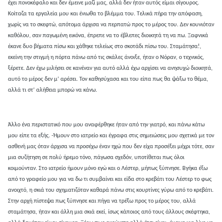
έχει πονοκέφαλο και δεν έμεινε μαζί μας, αλλά δεν ήταν αυτός είμαι σίγουρος.
Κοίταζα τα εργαλεία μου και ένιωθα το βλέμμα του. Τελικά πήρα την απόφαση,
χωρίς να το σκεφτώ, απότομα άρχισα να περπατώ προς το μέρος του. Δεν κουνιόταν
καθόλου, σαν παγωμένη εικόνα, έπρεπε να το έβλεπες διοικητά τη να πω. Ξαφνικά
έκανε δυο βήματα πίσω και χάθηκε τελείως στο σκοτάδι πίσω του. Σταμάτησα!,
εκείνη την στιγμή η πόρτα πάνω από τις σκάλες άνοιξε, ήταν ο Νόραν, ο τεχνικός,
ξέρετε. Δεν έχω μιλήσει σε κανέναν για αυτό αλλά έχω αρχίσει να ανησυχώ διοικητά,
αυτό το μέρος δεν μ’ αρέσει. Τον καθησύχασα και του είπα πως θα ψάξω το θέμα,
αλλά τι στ’ αλήθεια μπορώ να κάνω.
Άλλο ένα περιστατικό που μου αναφέρθηκε ήταν από την γιατρό, και πάνω κάτω
μου είπε τα εξής. -Ήμουν στο ιατρείο και έγραφα στις σημειώσεις μου σχετικά με τον
ασθενή μας όταν άρχισα να προσέχω έναν ηχώ που δεν είχα προσέξει μέχρι τότε, σαν
μια συζήτηση σε πολύ ήρεμο τόνο, πάγωσα σχεδόν, υποτίθεται πως όλοι
κοιμούνταν. Στο ιατρείο ήμουν μόνο εγώ και ο Λέστερ, μήπως ξύπνησε. Βγήκα έξω
από το γραφείο μου για να δω τι συμβαίνει και είδα στο κρεβάτι του Λέστερ το φως
ανοιχτό, η σκιά του σχηματιζόταν καθαρά πάνω στις κουρτίνες γύρω από το κρεβάτι.
Στην αρχή πίστεψα πως ξύπνησε και πήγα να τρέξω προς το μέρος του, αλλά
σταμάτησα, ήταν και άλλη μια σκιά εκεί, ίσως κάποιος από τους άλλους σκέφτηκα,