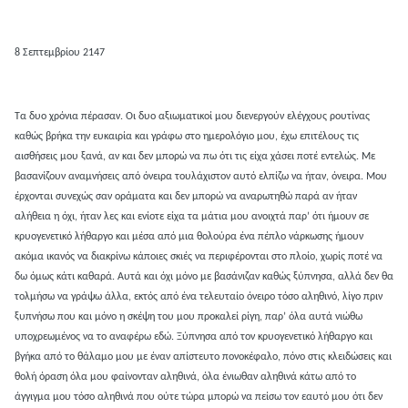
8 Σεπτεμβρίου 2147
Τα δυο χρόνια πέρασαν. Οι δυο αξιωματικοί μου διενεργούν ελέγχους ρουτίνας
καθώς βρήκα την ευκαιρία και γράφω στο ημερολόγιο μου, έχω επιτέλους τις
αισθήσεις μου ξανά, αν και δεν μπορώ να πω ότι τις είχα χάσει ποτέ εντελώς. Με
βασανίζουν αναμνήσεις από όνειρα τουλάχιστον αυτό ελπίζω να ήταν, όνειρα. Μου
έρχονται συνεχώς σαν οράματα και δεν μπορώ να αναρωτηθώ παρά αν ήταν
αλήθεια η όχι, ήταν λες και ενίοτε είχα τα μάτια μου ανοιχτά παρ’ ότι ήμουν σε
κρυογενετικό λήθαργο και μέσα από μια θολούρα ένα πέπλο νάρκωσης ήμουν
ακόμα ικανός να διακρίνω κάποιες σκιές να περιφέρονται στο πλοίο, χωρίς ποτέ να
δω όμως κάτι καθαρά. Αυτά και όχι μόνο με βασάνιζαν καθώς ξύπνησα, αλλά δεν θα
τολμήσω να γράψω άλλα, εκτός από ένα τελευταίο όνειρο τόσο αληθινό, λίγο πριν
ξυπνήσω που και μόνο η σκέψη του μου προκαλεί ρίγη, παρ’ όλα αυτά νιώθω
υποχρεωμένος να το αναφέρω εδώ. Ξύπνησα από τον κρυογενετικό λήθαργο και
βγήκα από το θάλαμο μου με έναν απίστευτο πονοκέφαλο, πόνο στις κλειδώσεις και
θολή όραση όλα μου φαίνονταν αληθινά, όλα ένιωθαν αληθινά κάτω από το
άγγιγμα μου τόσο αληθινά που ούτε τώρα μπορώ να πείσω τον εαυτό μου ότι δεν