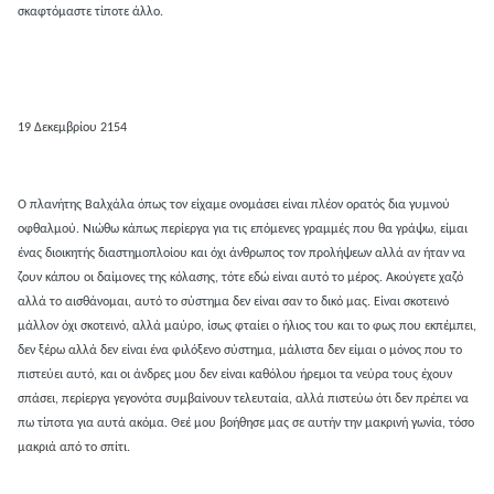
σκαφτόμαστε τίποτε άλλο.
19 Δεκεμβρίου 2154
Ο πλανήτης Βαλχάλα όπως τον είχαμε ονομάσει είναι πλέον ορατός δια γυμνού
οφθαλμού. Νιώθω κάπως περίεργα για τις επόμενες γραμμές που θα γράψω, είμαι
ένας διοικητής διαστημοπλοίου και όχι άνθρωπος τον προλήψεων αλλά αν ήταν να
ζουν κάπου οι δαίμονες της κόλασης, τότε εδώ είναι αυτό το μέρος. Ακούγετε χαζό
αλλά το αισθάνομαι, αυτό το σύστημα δεν είναι σαν το δικό μας. Είναι σκοτεινό
μάλλον όχι σκοτεινό, αλλά μαύρο, ίσως φταίει ο ήλιος του και το φως που εκπέμπει,
δεν ξέρω αλλά δεν είναι ένα φιλόξενο σύστημα, μάλιστα δεν είμαι ο μόνος που το
πιστεύει αυτό, και οι άνδρες μου δεν είναι καθόλου ήρεμοι τα νεύρα τους έχουν
σπάσει, περίεργα γεγονότα συμβαίνουν τελευταία, αλλά πιστεύω ότι δεν πρέπει να
πω τίποτα για αυτά ακόμα. Θεέ μου βοήθησε μας σε αυτήν την μακρινή γωνία, τόσο
μακριά από το σπίτι.