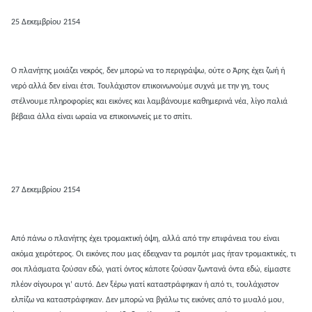
25 Δεκεμβρίου 2154
Ο πλανήτης μοιάζει νεκρός, δεν μπορώ να το περιγράψω, ούτε ο Άρης έχει ζωή ή
νερό αλλά δεν είναι έτσι. Τουλάχιστον επικοινωνούμε συχνά με την γη, τους
στέλνουμε πληροφορίες και εικόνες και λαμβάνουμε καθημερινά νέα, λίγο παλιά
βέβαια άλλα είναι ωραία να επικοινωνείς με το σπίτι.
27 Δεκεμβρίου 2154
Από πάνω ο πλανήτης έχει τρομακτική όψη, αλλά από την επιφάνεια του είναι
ακόμα χειρότερος. Οι εικόνες που μας έδειχναν τα ρομπότ μας ήταν τρομακτικές, τι
σοι πλάσματα ζούσαν εδώ, γιατί όντος κάποτε ζούσαν ζωντανά όντα εδώ, είμαστε
πλέον σίγουροι γι’ αυτό. Δεν ξέρω γιατί καταστράφηκαν ή από τι, τουλάχιστον
ελπίζω να καταστράφηκαν. Δεν μπορώ να βγάλω τις εικόνες από το μυαλό μου,