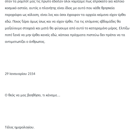
όταν τα ρομπότ μας τις πρώτο έδειξαν όλοι νομίζαμε πως επρόκειτο για κάποιο
κοσμικό αστείο, αυτός ο πλανήτης είναι ίδιος με αυτό που κάθε θρησκεία
περιγράφει ως κόλαση, είναι λες και όσοι έγραφαν τα αρχαία κείμενα είχαν έρθει
εδώ. Ποιος ξέρει όμως ίσως και να είχαν έρθει. Για τις επόμενες εβδομάδες θα
μαζεύουμε στοιχειά και μετά θα φύγουμε από αυτό το καταραμένο μέρος. Ελπίζω
ποτέ ξανά να μην έρθει κανείς εδώ, κάποια πράγματα πιστεύω δεν πρέπει να τα
αντιμετωπίζει ο άνθρωπος.
29 Ιανουαρίου 2154
Ο θεός να μας βοηθήσει, τι κάναμε….
Τέλος ημερολογίου.