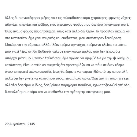
Άλλες δυο ανυπόφορες μέρες που τις ακλουθούν ακόμα χειρότερες, φριχτές νύχτες
αϋπνίας, αγωνίας και φόβου, ενός περίεργου φόβου που δεν έχω ξανανιώσει ποτέ.
Ίσως είναι ο φόβος της αποτυχίας, ίσως κάτι άλλο δεν ξέρω. Το πρόσεξαν ακόμα και
στο ινστιτούτο, έχω γίνει νευρικός και ευέξαπτος, μου συνέστησαν ξεκούραση.
Μακάρι να την εύρισκα, αλλά πλέον τρέμω την νύχτα, τρέμω να κλείσω τα μάτια
μου γιατί ξέρω ότι θα βυθιστώ πάλι σε έναν κόσμο τρέλας που δεν ήξερα ότι
υπάρχει μέσα μου, τόσο αληθινό που έχω αρχίσει να αμφιβάλω για την ψυχική μου
κατάσταση. Είναι αστείο αν σκεφτείς ότι προετοιμάζομαι να πάω σε έναν κόσμο
όπου επικρατεί αιώνιο σκοτάδι, ίσως θα έπρεπε να παραιτηθώ από την αποστολή,
αλλά όχι δεν γίνετε να κάνω πίσω τώρα, είναι πολύ αργά. Όλη αυτή η πίεση με έχει
αλλάξει δεν είμαι ο ίδιος, δεν βρίσκω παρηγοριά πουθενά, έχω αποξενωθεί απ’ όλα,
δυσκολεύομαι ακόμα και να αισθανθώ την αγάπη της οικογένειας μου.
29 Αυγούστου 2145