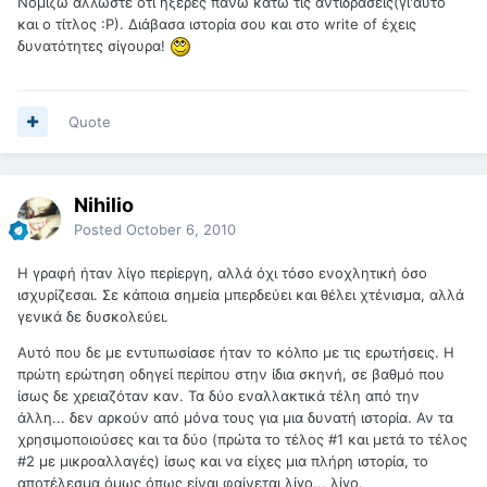
Νομίζω άλλωστε ότι ήξερες πάνω κάτω τις αντιδράσεις(γι'αυτό
και ο τίτλος :Ρ). Διάβασα ιστορία σου και στο write of έχεις
δυνατότητες σίγουρα!
Quote
Nihilio
Posted
October 6, 2010
Η γραφή ήταν λίγο περίεργη, αλλά όχι τόσο ενοχλητική όσο
ισχυρίζεσαι. Σε κάποια σημεία μπερδεύει και θέλει χτένισμα, αλλά
γενικά δε δυσκολεύει.
Αυτό που δε με εντυπωσίασε ήταν το κόλπο με τις ερωτήσεις. Η
πρώτη ερώτηση οδηγεί περίπου στην ίδια σκηνή, σε βαθμό που
ίσως δε χρειαζόταν καν. Τα δύο εναλλακτικά τέλη από την
άλλη... δεν αρκούν από μόνα τους για μια δυνατή ιστορία. Αν τα
χρησιμοποιούσες και τα δύο (πρώτα το τέλος #1 και μετά το τέλος
#2 με μικροαλλαγές) ίσως και να είχες μια πλήρη ιστορία, το
αποτέλεσμα όμως όπως είναι φαίνεται λίγο... λίγο.