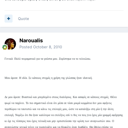
Quote
Naroualis
Posted
October 8, 2010
Γενικά: Πολύ πειραματικό για τα γούστα μου. Ζορίστηκα να το τελειώσω.
Μου άρεσε: Η ιδέα. Σε κάποιες στιγμές η χρήση της γλώσσας ήταν ιδανική.
Δε μου άρεσε: Βιαστικό και μπερδεμένο στους διαλόγους. Και ασαφές σε κάποιες στιγμές. Θέλει
ψωμί να παχύνει. Το πιο σημαντικό είναι ότι μέσα σε τόσο μικρά κομμάτια δεν μου αφήνεις
περιθώριο να ταυτιστώ και να κάνω τις επιλογές μου, ώστε να καταλήξω στη μία ή την άλλη
επιλογή. Νομίζω ότι θα ήταν καλύτερα να επιλέξεις εσύ τι θες να πεις (να έχεις μία γραμμή αφήγησης
κι όχι τις τέσσερις που έχεις τελικά) και μην εμπιστεύεσαι την κρίση των αναγνωστών σου. Ο
αναγνώστης γενικά τείνει να τεμπελιάζει και να βλακίζει όταν διαβάζει. Θα ήθελα επίσης να