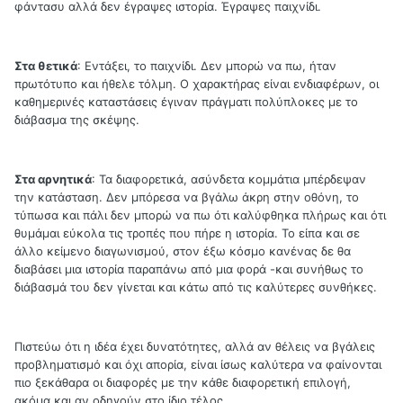
φάντασυ αλλά δεν έγραψες ιστορία. Έγραψες παιχνίδι.
Στα θετικά
: Εντάξει, το παιχνίδι. Δεν μπορώ να πω, ήταν
πρωτότυπο και ήθελε τόλμη. Ο χαρακτήρας είναι ενδιαφέρων, οι
καθημερινές καταστάσεις έγιναν πράγματι πολύπλοκες με το
διάβασμα της σκέψης.
Στα αρνητικά
: Τα διαφορετικά, ασύνδετα κομμάτια μπέρδεψαν
την κατάσταση. Δεν μπόρεσα να βγάλω άκρη στην οθόνη, το
τύπωσα και πάλι δεν μπορώ να πω ότι καλύφθηκα πλήρως και ότι
θυμάμαι εύκολα τις τροπές που πήρε η ιστορία. Το είπα και σε
άλλο κείμενο διαγωνισμού, στον έξω κόσμο κανένας δε θα
διαβάσει μια ιστορία παραπάνω από μια φορά -και συνήθως το
διάβασμά του δεν γίνεται και κάτω από τις καλύτερες συνθήκες.
Πιστεύω ότι η ιδέα έχει δυνατότητες, αλλά αν θέλεις να βγάλεις
προβληματισμό και όχι απορία, είναι ίσως καλύτερα να φαίνονται
πιο ξεκάθαρα οι διαφορές με την κάθε διαφορετική επιλογή,
ακόμα και αν οδηγούν στο ίδιο τέλος.