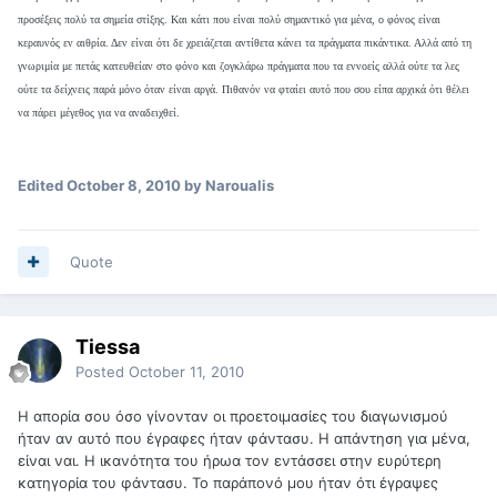
προσέξεις πολύ τα σημεία στίξης. Και κάτι που είναι πολύ σημαντικό για μένα, ο φόνος είναι
κεραυνός εν αιθρία. Δεν είναι ότι δε χρειάζεται αντίθετα κάνει τα πράγματα πικάντικα. Αλλά από τη
γνωριμία με πετάς κατευθείαν στο φόνο και ζογκλάρω πράγματα που τα εννοείς αλλά ούτε τα λες
ούτε τα δείχνεις παρά μόνο όταν είναι αργά. Πιθανόν να φταίει αυτό που σου είπα αρχικά ότι θέλει
να πάρει μέγεθος για να αναδειχθεί.
Edited
October 8, 2010
by Naroualis
Quote
Tiessa
Posted
October 11, 2010
Η απορία σου όσο γίνονταν οι προετοιμασίες του διαγωνισμού
ήταν αν αυτό που έγραφες ήταν φάντασυ. Η απάντηση για μένα,
είναι ναι. Η ικανότητα του ήρωα τον εντάσσει στην ευρύτερη
κατηγορία του φάντασυ. Το παράπονό μου ήταν ότι έγραψες