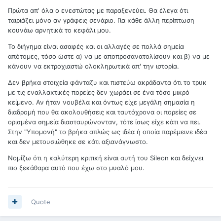
Πρώτα απ' όλα ο ενεστώτας με παραξενεύει. Θα έλεγα ότι
ταιριάζει μόνο αν γράφεις σενάριο. Για κάθε άλλη περίπτωση
κουνάω αρνητικά το κεφάλι μου.
Το διήγημα είναι ασαφές και οι αλλαγές σε πολλά σημεία
απότομες, τόσο ώστε α) να με αποπροσανατολίσουν και β) να με
κάνουν να εκτροχιαστώ ολοκληρωτικά απ' την ιστορία.
Δεν βρήκα στοιχεία φάνταζυ και πιστεύω ακράδαντα ότι το τρυκ
με τις εναλλακτικές πορείες δεν χωράει σε ένα τόσο μικρό
κείμενο. Αν ήταν νουβέλα και όντως είχε μεγάλη σημασία η
διαδρομή που θα ακολουθήσεις και ταυτόχρονα οι πορείες σε
ορισμένα σημεία διασταυρώνονταν, τότε ίσως είχε κάτι να πει.
Στην "Υπομονή" το βρήκα απλώς ως ιδέα ή οποία παρέμεινε ιδέα
και δεν μετουσιώθηκε σε κάτι αξιανάγνωστο.
Νομίζω ότι η καλύτερη κριτική είναι αυτή του Sileon και δείχνει
πιο ξεκάθαρα αυτό που έχω στο μυαλό μου.
Quote