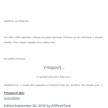
Διαβάστε, με υπομονή...
Στο τέλος κάθε κεφαλαίου υπάρχει μια μικρή ερώτηση. Ανάλογα με την απάντηση η ιστορία
αλλάζει. Ποια ιστορία ταιριάζει στον καθένα σας;
Θα μάθετε σύντομα,
Υπομονή...
το μυστικό είναι μόνο δικό σου...
Προειδοποιώ, η στορία είναι γραμμένη με δύσκολο λόγο (ως συνήθως στις ιστορίες μου...)
Υπομονή.doc
Unavailable
Edited
September 20, 2010
by AftPeakTank