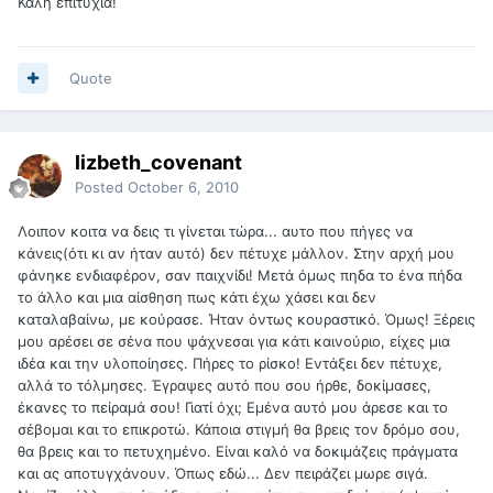
Καλή επιτυχία!
Quote
lizbeth_covenant
Posted
October 6, 2010
Λοιπον κοιτα να δεις τι γίνεται τώρα... αυτο που πήγες να
κάνεις(ότι κι αν ήταν αυτό) δεν πέτυχε μάλλον. Στην αρχή μου
φάνηκε ενδιαφέρον, σαν παιχνίδι! Μετά όμως πηδα το ένα πήδα
το άλλο και μια αίσθηση πως κάτι έχω χάσει και δεν
καταλαβαίνω, με κούρασε. Ήταν όντως κουραστικό. Όμως! Ξέρεις
μου αρέσει σε σένα που ψάχνεσαι για κάτι καινούριο, είχες μια
ιδέα και την υλοποίησες. Πήρες το ρίσκο! Εντάξει δεν πέτυχε,
αλλά το τόλμησες. Έγραψες αυτό που σου ήρθε, δοκίμασες,
έκανες το πείραμά σου! Γιατί όχι; Εμένα αυτό μου άρεσε και το
σέβομαι και το επικροτώ. Κάποια στιγμή θα βρεις τον δρόμο σου,
θα βρεις και το πετυχημένο. Είναι καλό να δοκιμάζεις πράγματα
και ας αποτυγχάνουν. Όπως εδώ... Δεν πειράζει μωρε σιγά.