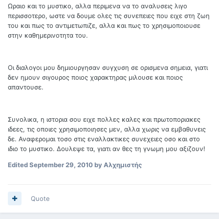
Ωραιο και το μυστικο, αλλα περιμενα να το αναλυσεις λιγο
περισσοτερο, ωστε να δουμε ολες τις συνεπειες που ειχε στη ζωη
του και πως το αντιμετωπιζε, αλλα και πως το χρησιμοποιουσε
στην καθημερινοτητα του.
Οι διαλογοι μου δημιουργησαν συγχυση σε ορισμενα σημεια, γιατι
δεν ημουν σιγουρος ποιος χαρακτηρας μιλουσε και ποιος
απαντουσε.
Συνολικα, η ιστορια σου ειχε πολλες καλες και πρωτοποριακες
ιδεες, τις οποιες χρησιμοποιησες μεν, αλλα χωρις να εμβαθυνεις
δε. Αναφερομαι τοσο στις εναλλακτικες συνεχειες οσο και στο
ιδιο το μυστικο. Δουλεψε τα, γιατι αν θες τη γνωμη μου αξιζουν!
Edited
September 29, 2010
by Αλχημιστής
Quote