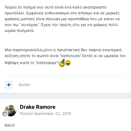
Γιώργο,το ποίημά σου αυτό είναι ένα καλό ακατέργαστο
πρωτόλειο. Εμφανείς ενθουσιασμοί στο στήσιμο και σε μερικές
φράσεις,ωστόσο είναι σίγουρα μια προσπάθεια που με κάνει να
σου πω ΄΄συνέχισε΄΄.Έχεις την πρώτη ύλη για να γράψεις πολύ
ωραία ποιήματα.
Μια παρατηρησούλα,μόνο:η προστακτική δεν παίρνει εσωτερική
αύξηση,οπότε το σωστό είναι "είσπνευσε".Εκτός κι αν μιμείσαι τον
Καβάφη κατά το "επέστρεφε"!
Quote
Drake Ramore
Posted
September 22, 2010
Καλό!