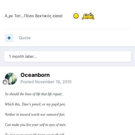
Α,ρε Τατ...Πόσο δεκτικός είσαι!
Quote
1 month later...
Oceanborn
Posted
November 19, 2010
So should the lines of life that life repair,
Which this, Time's pencil, or my pupil pen,
Neither in inward worth nor outward fair,
Can make you live your self in eyes of men.