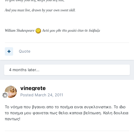
To give away yourself, keeps yourself still,
And you must live, drawn by your own sweet skill.
William Shakespeare
Αυτό μου ρθε στο μυαλό όταν σε διάβαζα
Quote
4 months later...
vinegrete
Posted
March 24, 2011
Το νόημα που βγαινει απο το ποιήμα ειναι συγκλονιστικο. Το ιδιο
το ποιημα μου φαινεται πως θελει καποια βελτιωση. Καλη δουλεια
παντως!