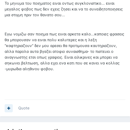
Το μηνυμα του ποιηματος ειναι οντως συγκλονιστικο... ειναι
μεγαλος φοβος πως δεν εχεις ζησει και να το συνειδητοποιησεις
μια στιγμη πριν τον θανατο σου...
Εγω νομιζω σαν ποιημα πως ειναι αρκετα καλο...καποιες φρασεις
θα μπορουσαν να ειναι πολυ καλυτερες και η λεξη
"καφτηριαζουν" δεν μου αρεσει θα προτιμουσα καυτηριαζουν,
αλλα παρολα αυτα βγαζει ατοφιο συναισθημα- το πιστευει ο
αναγνωστης ετσι οπως γραφεις. Ειναι ειλικρινες και μπορει να
σηκωνει βελτιωση, αλλα εχει ενα κατι που σε κανει να κολλας
-μυρωδια αληθινου φοβου.
Quote