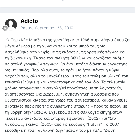
Adicto
Posted
September 23, 2010
"Ο Περικλής Μποζινάκης γεννήθηκε το 1966 στην Αθήνα όπου ζει
μέχρι σήμερα με τη γυναίκα του και το μικρό τους γιο.
Ασχολήθηκε από νωρίς με τις εκδόσεις, τις γραφικές τέχνες και
τη ζωγραφική. Έκανε τον πωλητή βιβλίων και εργάζεται ακόμη
σε ατελιέ γραφικών τεχνών. Για ένα μεγάλο διάστημα εργάστηκε
ως μουσικός. Παρ' όλα αυτά, το γράψιμο ήταν πάντα η κύρια
ασχολία του, αλλά το μεγαλύτερο μέρος του πρώιμου υλικού του
εγκαταλείφθηκε ή και καταστράφηκε από τον ίδιο. Τα τελευταία
χρόνια αποφάσισε να ασχοληθεί πρωτίστως με τη λογοτεχνία,
αναπτύσσοντας μια ιδιόρρυθμη, ανησυχητική φιλοσοφία που
μυθοπλαστικά κινείται στο χώρο του φανταστικού, και ανιχνεύει
σκοτεινές περιοχές της ανθρώπινης ύπαρξης - προς το παρόν με
τη μορφή διηγημάτων. Έχει εκδώσει τις συλλογές διηγημάτων
"Σκοτεινά ανέκδοτα και ιστορίες εφιαλτών" (2002) και "Στο
λυκόφως, εκείνα" (2003) από τις εκδόσεις "Futura". Το 2007
εκδόθηκε η τρίτη συλλογή διηγημάτων του με τίτλο "Ζώνη