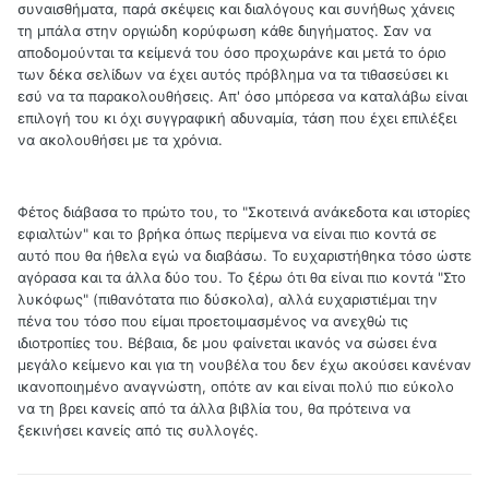
συναισθήματα, παρά σκέψεις και διαλόγους και συνήθως χάνεις
τη μπάλα στην οργιώδη κορύφωση κάθε διηγήματος. Σαν να
αποδομούνται τα κείμενά του όσο προχωράνε και μετά το όριο
των δέκα σελίδων να έχει αυτός πρόβλημα να τα τιθασεύσει κι
εσύ να τα παρακολουθήσεις. Απ' όσο μπόρεσα να καταλάβω είναι
επιλογή του κι όχι συγγραφική αδυναμία, τάση που έχει επιλέξει
να ακολουθήσει με τα χρόνια.
Φέτος διάβασα το πρώτο του, το "Σκοτεινά ανάκεδοτα και ιστορίες
εφιαλτών" και το βρήκα όπως περίμενα να είναι πιο κοντά σε
αυτό που θα ήθελα εγώ να διαβάσω. Το ευχαριστήθηκα τόσο ώστε
αγόρασα και τα άλλα δύο του. Το ξέρω ότι θα είναι πιο κοντά "Στο
λυκόφως" (πιθανότατα πιο δύσκολα), αλλά ευχαριστιέμαι την
πένα του τόσο που είμαι προετοιμασμένος να ανεχθώ τις
ιδιοτροπίες του. Βέβαια, δε μου φαίνεται ικανός να σώσει ένα
μεγάλο κείμενο και για τη νουβέλα του δεν έχω ακούσει κανέναν
ικανοποιημένο αναγνώστη, οπότε αν και είναι πολύ πιο εύκολο
να τη βρει κανείς από τα άλλα βιβλία του, θα πρότεινα να
ξεκινήσει κανείς από τις συλλογές.