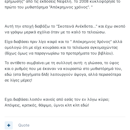
ερήμωσης" από τις εκδόσεις Νεφέλη. Το 2008 κυκλοφόρησε το
πρώτο του μυθιστόρημα "Απόκρημνος χρόνος". "
Αυτή την εποχή διαβάζω το "Σκοτεινά Ανέκδοτα..." και έχω σκοπό
να γράψω μερικά σχόλια όταν με το καλό το τελειώσω.
Είχα διαβάσει πριν λίγο καιρό και το " Απόκρημνος Χρόνος" αλλά
ομολογώ ότι με είχε κουράσει και το τελείωσα αγκομαχώντας
(δίχως όμως να παραγνωρίσω τα προτερήματα του βιβλίου).
Το αντίθετο συμβαίνει με τη συλλογή αυτή: η γλώσσα, το ύφος
και ο ρυθμός που με έκαναν να κουραστώ στο μυθιστόρημά του,
εδώ (στα διηγήματα δλδ) λειτουργούν άψογα, αλλά περισσότερα
σε λίγες μέρες!
Εχει διαβάσει λοιπόν κανείς από εσάς τον εν λόγω κύριο;
Απόψεις, κριτικές, θάψιμο, ύμνοι κλπ κλπ εδώ!
Quote