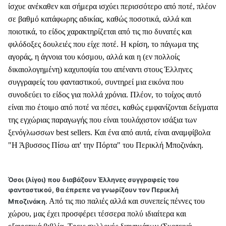
ίσχυε ανέκαθεν και σήμερα ισχύει περισσότερο από ποτέ, πλέον
σε βαθμό κατάφωρης αδικίας, καθώς ποσοτικά, αλλά και
ποιοτικά, το είδος χαρακτηρίζεται από τις πιο δυνατές και
φιλόδοξες δουλειές που είχε ποτέ. Η κρίση, το πάγωμα της
αγοράς, η άγνοια του κόσμου, αλλά και η (εν πολλοίς
δικαιολογημένη) καχυποψία του απέναντι στους Έλληνες
συγγραφείς του φανταστικού, συντηρεί μια εικόνα που
συνοδεύει το είδος για πολλά χρόνια. Πλέον, το τοίχος αυτό
είναι πιο έτοιμο από ποτέ να πέσει, καθώς εμφανίζονται δείγματα
της εγχώριας παραγωγής που είναι τουλάχιστον ισάξια των
ξενόγλωσσων best sellers. Και ένα από αυτά, είναι αναμφίβολα
"Η Άβυσσος Πίσω απ' την Πόρτα" του Περικλή Μποζινάκη.
Όσοι (λίγοι) που διαβάζουν Έλληνες συγγραφείς του
φανταστικού, θα έπρεπε να γνωρίζουν τον Περικλή
Από τις πιο παλιές αλλά και συνεπείς πέννες του
Μποζινάκη.
χώρου, μας έχει προσφέρει τέσσερα πολύ ιδιαίτερα και