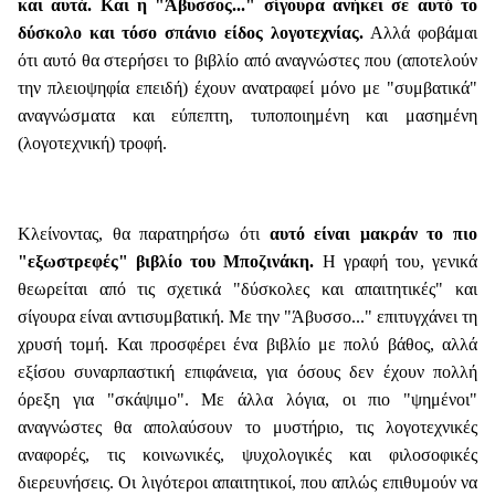
και αυτά. Και η "Άβυσσος..." σίγουρα ανήκει σε αυτό το
δύσκολο και τόσο σπάνιο είδος λογοτεχνίας.
Αλλά φοβάμαι
ότι αυτό θα στερήσει το βιβλίο από αναγνώστες που (αποτελούν
την πλειοψηφία επειδή) έχουν ανατραφεί μόνο με "συμβατικά"
αναγνώσματα και εύπεπτη, τυποποιημένη και μασημένη
(λογοτεχνική) τροφή.
Κλείνοντας, θα παρατηρήσω ότι
αυτό είναι μακράν το πιο
"εξωστρεφές" βιβλίο του Μποζινάκη.
Η γραφή του, γενικά
θεωρείται από τις σχετικά "δύσκολες και απαιτητικές" και
σίγουρα είναι αντισυμβατική. Με την "Άβυσσο..." επιτυγχάνει τη
χρυσή τομή. Και προσφέρει ένα βιβλίο με πολύ βάθος, αλλά
εξίσου συναρπαστική επιφάνεια, για όσους δεν έχουν πολλή
όρεξη για "σκάψιμο". Με άλλα λόγια, οι πιο "ψημένοι"
αναγνώστες θα απολαύσουν το μυστήριο, τις λογοτεχνικές
αναφορές, τις κοινωνικές, ψυχολογικές και φιλοσοφικές
διερευνήσεις. Οι λιγότεροι απαιτητικοί, που απλώς επιθυμούν να