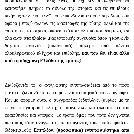
κορυφώνονται σε μόλις λίγες μέρες) δεν προλαβαίνει να
κατανοήσει πλήρως το σύνολο της ιστορίας και τις επιμέρους
κινήσεις των "παικτών" του επικίνδυνου αυτού παιχνιδιού, που
αφορά μεταξύ άλλων, τις διαστροφές της φύσης, αλλά και της
επιστήμης, το ιατρικό, οικονομικό και πολιτικό κατεστημένο, και
όλα αυτά στα πλαίσια μιας ιστορικής συγκυρίας όπου η κοινωνία
δέχεται ανοιχτό (οικονομικό) πόλεμο από κέντρα
ολοκληρωτικού ελέγχου και επιβολής,
και που δεν είναι άλλο
από τη σύγχρονη Ελλάδα της κρίσης!
Διαβάζοντάς το, ο αναγνώστης εντυπωσιάζεται από το πόσο
φρέσκο, ζωντανό και επίκαιρο είναι το σκηνικό που περιγράφει.
Και με αφορμή αυτό, ο συγγραφέας ξεδιπλώνει (κυρίως με τη
φωνή του γιατρού Πολίτη) τις κοινωνικές και φιλοσοφικές του
ευαισθησίες και απόψεις, με τρόπο όμως που ποτέ δεν γίνεται
πιεστικός στον αναγνώστη, αποφεύγοντας τους πάσης φύσεως
διδακτισμούς.
Επιπλέον, (προσωπικά) εντυπωσιάστηκα από