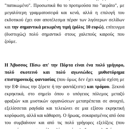
"πατικωμένο". Προσωπικά θα το προτιμούσα πιο "αεράτο", με
μεγαλύτερη γραμματοσειρά και κενά, αλλά η επιλογή του
εκδοτικού έχει σαν αποτέλεσμα πέραν των λιγότερων σελίδων
και
την σημαντικά μειωμένη τιμή (μόλις 10 ευρώ)
, επίτευγμα
(δυστυχώς) πολύ σημαντικό στους χαλεπούς καιρούς που
ζούμε.
Η Άβυσσος Πίσω απ' την Πόρτα είναι ένα πολύ γρήγορο,
πολύ σκοτεινό και πολύ αγωνιώδες μυθιστόρημα
επιστημονικής φαντασίας
(που όμως δεν έχει καμία σχέση με
την ΕΦ όπως την ξέρετε ή την φαντάζεστε)
και τρόμου
. Ξεκινά
εκρηκτικά, στο σημείο όπου ο υπόγειος πόλεμος μεταξύ
φραξιών και μυστικών οργανώσεων μετατρέπεται σε ανοιχτό,
εξελίσσεται ραγδαία και τελειώνει σε μια εξίσου εκρηκτική
κορύφωση, αλλά και κάθαρση. Ο ήρωας, σοκαρισμένος από όσα
του συμβαίνουν και από τις πολύ γρήγορες εξελίξεις (που