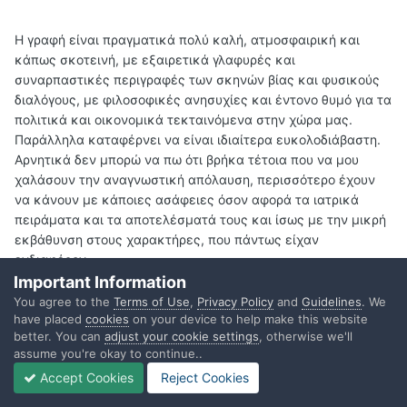
Η γραφή είναι πραγματικά πολύ καλή, ατμοσφαιρική και
κάπως σκοτεινή, με εξαιρετικά γλαφυρές και
συναρπαστικές περιγραφές των σκηνών βίας και φυσικούς
διαλόγους, με φιλοσοφικές ανησυχίες και έντονο θυμό για τα
πολιτικά και οικονομικά τεκταινόμενα στην χώρα μας.
Παράλληλα καταφέρνει να είναι ιδιαίτερα ευκολοδιάβαστη.
Αρνητικά δεν μπορώ να πω ότι βρήκα τέτοια που να μου
χαλάσουν την αναγνωστική απόλαυση, περισσότερο έχουν
να κάνουν με κάποιες ασάφειες όσον αφορά τα ιατρικά
πειράματα και τα αποτελέσματά τους και ίσως με την μικρή
εκβάθυνση στους χαρακτήρες, που πάντως είχαν
ενδιαφέρον.
Important Information
You agree to the
Terms of Use
,
Privacy Policy
and
Guidelines
. We
have placed
cookies
on your device to help make this website
Συμπερασματικά, πρόκειται για ένα άκρως ιντριγκαδόρικο,
better. You can
adjust your cookie settings
, otherwise we'll
συναρπαστικό και καλογραμμένο μυθιστόρημα που
assume you're okay to continue..
συνδυάζει το θρίλερ τρόμου με την επιστημονική φαντασία,
Accept Cookies
Reject Cookies
έχοντας ως μεγάλο προσόν την καταιγιστική εξέλιξη της
πλοκής, τις γραφικές σκηνές βίας και τις