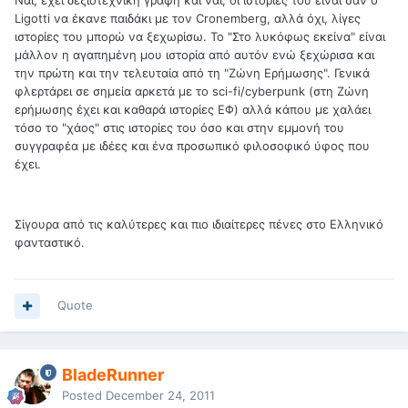
Ναι, έχει δεξιοτεχνική γραφή και ναι, οι ιστορίες του είναι σαν ο
Ligotti να έκανε παιδάκι με τον Cronemberg, αλλά όχι, λίγες
ιστορίες του μπορώ να ξεχωρίσω. Το "Στο λυκόφως εκείνα" είναι
μάλλον η αγαπημένη μου ιστορία από αυτόν ενώ ξεχώρισα και
την πρώτη και την τελευταία από τη "Ζώνη Ερήμωσης". Γενικά
φλερτάρει σε σημεία αρκετά με το sci-fi/cyberpunk (στη Ζώνη
ερήμωσης έχει και καθαρά ιστορίες ΕΦ) αλλά κάπου με χαλάει
τόσο το "χάος" στις ιστορίες του όσο και στην εμμονή του
συγγραφέα με ιδέες και ένα προσωπικό φιλοσοφικό ύφος που
έχει.
Σίγουρα από τις καλύτερες και πιο ιδιαίτερες πένες στο Ελληνικό
φανταστικό.
Quote
BladeRunner
Posted
December 24, 2011