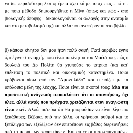
να δω περισσότερη λεπτομέρεια σχετικά με το πχ πως - πότε -
με ποια μέθοδο δημιουργήθηκε η Μίνα (όπως και πώς - από
βιολογικής άποψης - δικαιολογούνται οι αλλαγές στην ανατομία
και στο μεταβολισμό της) και άλλα που αναφέρονται στο βιβλίο.
β) κάποια κίνητρα δεν μου ήταν πολύ σαφή. Γιατί ακριβώς έγινε
ό,τι έγινε στην αρχή, ποια είναι τα κίνητρα του Μαέστρου, πώς η
δουλειά του Δρ Πολίτη θα χτυπούσε το ιατρικό (και κατ'
επέκταση το πολιτικό και οικονομικό) κατεστημένο. Ποιοι
κρύβονται πίσω από τον "Αμοντιλάδο" και τι παίζει με τα
υπόλοιπα μέλη της λέσχης. Ποιοι είναι οι σκοποί τους;
Μια πιο
προσεκτική ανάγνωση αποκαλύπτει ότι οι απαντήσεις, όχι
όλες, αλλά αυτές που πράγματι χρειάζονται στον αναγνώστη
είναι εκεί.
Αλλά πιστεύω ότι θα μπορούσαν να είναι λίγο πιο
ξεκάθαρες. Βέβαια, από την άλλη, οι γρήγοροι ρυθμοί και το
ξετύλιγμα των εξελίξεων δεν επιτρέπουν εις βάθος διερευνήσεις
από τη μεριά των χαρακτήρων. Και αυτές οι μισο-απαντημένες