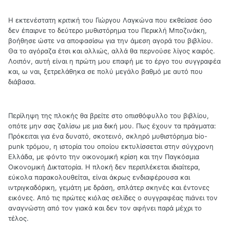
Η εκτενέστατη κριτική του Γιώργου Λαγκώνα που εκθείασε όσο
δεν έπαιρνε το δεύτερο μυθιστόρημα του Περικλή Μποζινάκη,
βοήθησε ώστε να αποφασίσω για την άμεση αγορά του βιβλίου.
Θα το αγόραζα έτσι και αλλιώς, αλλά θα περνούσε λίγος καιρός.
Λοιπόν, αυτή είναι η πρώτη μου επαφή με το έργο του συγγραφέα
και, ω ναι, ξετρελάθηκα σε πολύ μεγάλο βαθμό με αυτό που
διάβασα.
Περίληψη της πλοκής θα βρείτε στο οπισθόφυλλο του βιβλίου,
οπότε μην σας ζαλίσω με μια δική μου. Πως έχουν τα πράγματα:
Πρόκειται για ένα δυνατό, σκοτεινό, σκληρό μυθιστόρημα bio-
punk τρόμου, η ιστορία του οποίου εκτυλίσσεται στην σύγχρονη
Ελλάδα, με φόντο την οικονομική κρίση και την Παγκόσμια
Οικονομική Δικτατορία. Η πλοκή δεν περιπλέκεται ιδιαίτερα,
εύκολα παρακολουθείται, είναι άκρως ενδιαφέρουσα και
ιντριγκαδόρικη, γεμάτη με δράση, σπλάτερ σκηνές και έντονες
εικόνες. Από τις πρώτες κιόλας σελίδες ο συγγραφέας πιάνει τον
αναγνώστη από τον γιακά και δεν τον αφήνει παρά μέχρι το
τέλος.