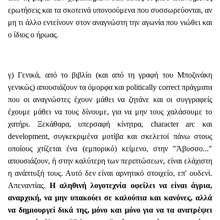
ερωτήσεις και τα σκοτεινά υπονοούμενα που συσσωρεύονται, αν
μη τι άλλο εντείνουν στον αναγνώστη την αγωνία που νιώθει και
ο ίδιος ο ήρωας.
γ) Γενικά, από το βιβλίο (και από τη γραφή του Μποζινάκη
γενικώς) απουσιάζουν τα όμορφα και politically correct πράγματα
που οι αναγνώστες έχουν μάθει να ζητάνε και οι συγγραφείς
έχουμε μάθει να τους δίνουμε, για να μην τους χαλάσουμε το
χατήρι. Ξεκάθαρα, υπερσαφή κίνητρα, character arc και
development, συγκεκριμένα μοτίβα και σκελετοί πάνω στους
οποίους χτίζεται ένα (εμπορικό) κείμενο, στην "Άβυσσο..."
απουσιάζουν, ή στην καλύτερη των περιπτώσεων, είναι ελάχιστη
η ανάπτυξή τους. Αυτό δεν είναι αρνητικό στοιχείο, επ' ουδενί.
Απεναντίας.
Η αληθινή λογοτεχνία οφείλει να είναι άγρια,
αναρχική, να μην υπακούει σε καλούπια και κανόνες, αλλά
να δημιουργεί δικά της, μόνο και μόνο για να τα ανατρέψει