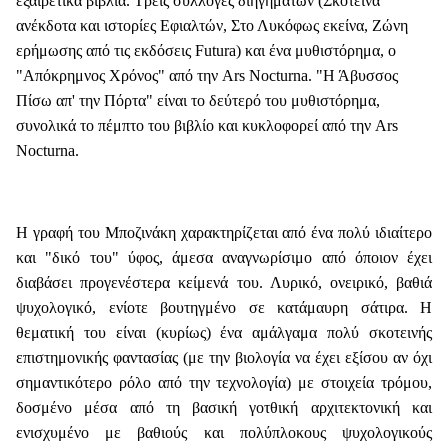
εξαιρετικά βιβλία. Τρεις συλλογές διηγημάτων (Σκοτεινά
ανέκδοτα και ιστορίες Εφιαλτών, Στο Λυκόφως εκείνα, Ζώνη
ερήμωσης από τις εκδόσεις Futura) και ένα μυθιστόρημα, ο
"Απόκρημνος Χρόνος" από την Ars Nocturna. "Η Άβυσσος
Πίσω απ' την Πόρτα" είναι το δεύτερό του μυθιστόρημα,
συνολικά το πέμπτο του βιβλίο και κυκλοφορεί από την Ars
Nocturna.
Η γραφή του Μποζινάκη χαρακτηρίζεται από ένα πολύ ιδιαίτερο
και "δικό του" ύφος, άμεσα αναγνωρίσιμο από όποιον έχει
διαβάσει προγενέστερα κείμενά του. Λυρικό, ονειρικό, βαθιά
ψυχολογικό, ενίοτε βουτηγμένο σε κατάμαυρη σάτιρα. Η
θεματική του είναι (κυρίως) ένα αμάλγαμα πολύ σκοτεινής
επιστημονικής φαντασίας (με την βιολογία να έχει εξίσου αν όχι
σημαντικότερο ρόλο από την τεχνολογία) με στοιχεία τρόμου,
δοσμένο μέσα από τη βασική γοτθική αρχιτεκτονική και
ενισχυμένο με βαθιούς και πολύπλοκους ψυχολογικούς