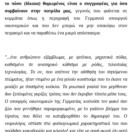
το πόσο (δίκαια) θυμωμένος είναι ο συγγραφέας για όσα
συμβαίνουν στην πατρίδα μας
, γεγονός που φαίνεται σε
κομμάτια όπως η περιγραφή του Γερμανού υπουργού
οικονομικών και που δεν μπορώ να μην υποκύψω στον
πειρασμό και να παραθέσω ένα μικρό απόσπασμα:
"...ένα ανθρώπινο εξάμβλωμα, με ψεύτικα, μηχανικά πόδια,
καθισμένο σε αναπηρικό κάθισμα με ρόδες, τελευταίας
τεχνολογίας. Το ον, που απέπνεε την αίσθηση του σηπόμενου
πτώματος, ήταν ντυμένο με ένα γελοίο κουστούμι που το έκανε να
μοιάζει με σπασμένη κούκλα. Τα μυωπικά γυαλιά του μεγέθυναν
δυο ξεπλυμένες γκρίζες τρύπες που δεν έκρυβαν τίποτα μέσα τους.
Ο υπουργός οικονομικών της Γερμανίας κοιτούσε τον φακό σαν
ζώο που γεννήθηκε παραμορφωμένο, με το γυάλινο βλέμμα του
τέρατος που θέλει να καταβροχθίσει το δημιουργό του. Ο
νευρολόγος εστίασε στα φυσιογνωμικά χαρακτηριστικά του που
πρόδιδαν κακοβουλία και κόμπλεξ και είπε με αργή φωνή ότι αυτό