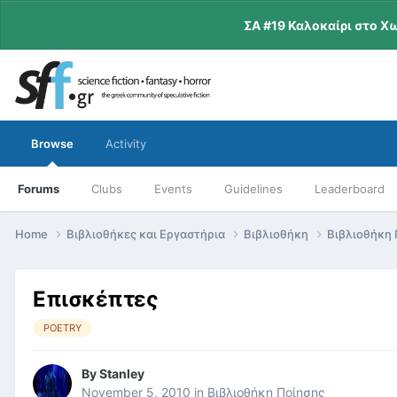
ΣΑ #19 Καλοκαίρι στο Χ
Browse
Activity
Forums
Clubs
Events
Guidelines
Leaderboard
Home
Βιβλιοθήκες και Εργαστήρια
Βιβλιοθήκη
Βιβλιοθήκη
Επισκέπτες
POETRY
By
Stanley
November 5, 2010
in
Βιβλιοθήκη Ποίησης