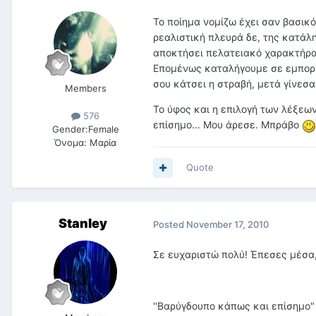
Το ποίημα νομίζω έχει σαν βασικό 
ρεαλιστική πλευρά δε, της κατάλ
αποκτήσει πελατειακό χαρακτήρα.
Επομένως καταλήγουμε σε εμπορικ
σου κάτσει η στραβή, μετά γίνεσ
Members
Το ύφος και η επιλογή των λέξεω
576
επίσημο... Μου άρεσε. Μπράβο
Gender:
Female
Όνομα:
Μαρία
Quote
Stanley
Posted
November 17, 2010
Σε ευχαριστώ πολύ! Έπεσες μέσα, 
''Βαρύγδουπο κάπως και επίσημο"