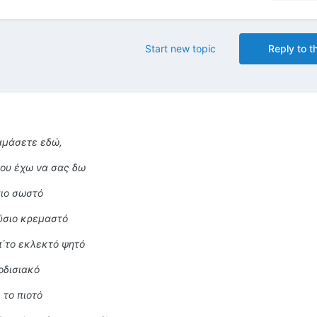
Start new topic
Reply to th
θαμάσετε εδώ,
που έχω να σας δω
πιο σωστό
ύσιο κρεμαστό
π΄το εκλεκτό ψητό
οδισιακό
 το πιοτό