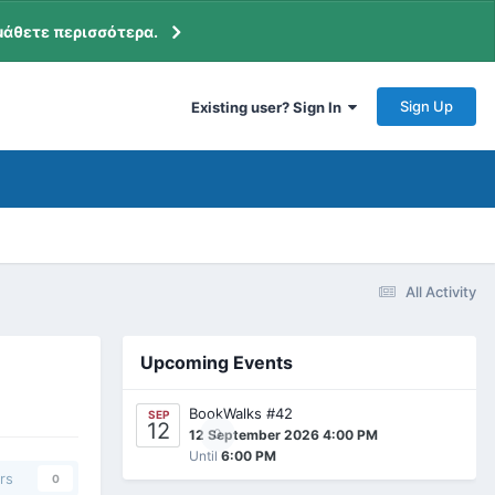
μάθετε περισσότερα.
Sign Up
Existing user? Sign In
All Activity
Upcoming Events
BookWalks #42
SEP
12
0
12 September 2026 4:00 PM
Until
6:00 PM
rs
0