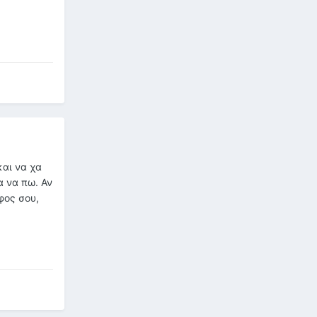
και να χα
α να πω. Αν
φος σου,