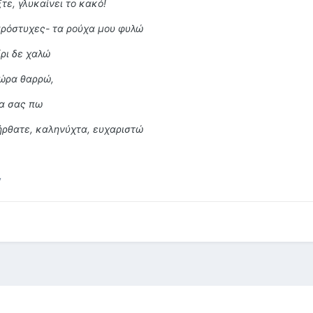
τε, γλυκαίνει το κακό!
πρόστυχες- τα ρούχα μου φυλώ
ίρι δε χαλώ
 ώρα θαρρώ,
να σας πω
 ήρθατε, καληνύχτα, ευχαριστώ
y