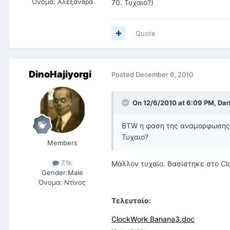
Όνομα:
Αλεξάνδρα
70. Τυχαιο?)
Quote
DinoHajiyorgi
Posted
December 6, 2010
On 12/6/2010 at 6:09 PM, Dark
BTW η φαση της αναμορφωσης θ
Τυχαιο?
Members
7.1k
Μάλλον τυχαίο. Βασίστηκε στο Cl
Gender:
Male
Όνομα:
Ντίνος
Τελευταίο:
ClockWork Banana3.doc