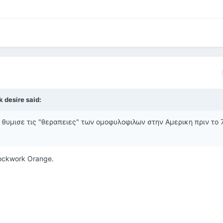
 desire said:
υμισε τις "θεραπειες" των ομοφυλοφιλων στην Αμερικη πριν το 
ockwork Orange.