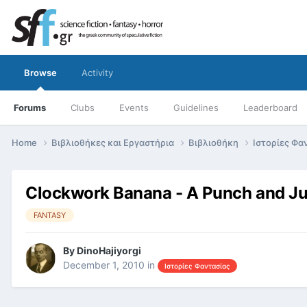
Browse
Activity
Forums
Clubs
Events
Guidelines
Leaderboard
Home
Βιβλιοθήκες και Εργαστήρια
Βιβλιοθήκη
Ιστορίες Φα
Clockwork Banana - A Punch and J
FANTASY
By
DinoHajiyorgi
December 1, 2010
in
Ιστορίες Φαντασίας