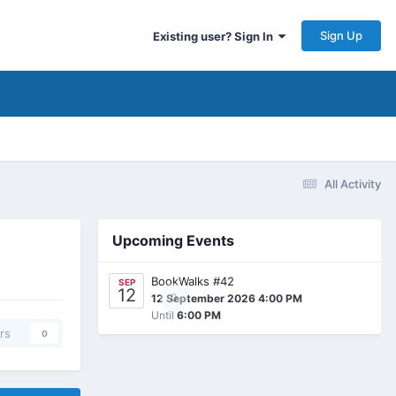
Sign Up
Existing user? Sign In
All Activity
Upcoming Events
BookWalks #42
SEP
12
0
12 September 2026 4:00 PM
Until
6:00 PM
rs
0