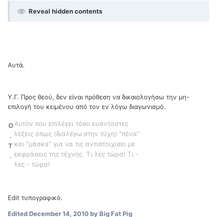
Reveal hidden contents
Αυτά.
Υ.Γ. Προς θεού, δεν είναι πρόθεση να δικαιολογήσω την μη-
επιλογή του κειμένου από τον εν λόγω διαγωνισμό.
Αυτόν που επιλέγει τόσο ευάνταστες
O
λέξεις όπως (διαλέγω στην τύχη) "πένα"
.
και "μάσκα" για να τις αντιστοιχίσει με
T
εκφράσεις της τέχνης. Τι λες τώρα! Τι -
.
λες - τώρα!
Edit τυπογραφικό.
Edited
December 14, 2010
by Big Fat Pig