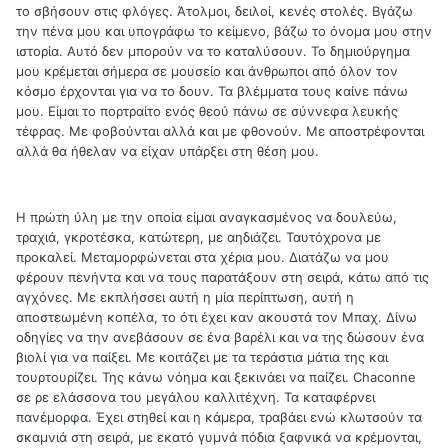
το σβήσουν στις φλόγες. Άτολμοι, δειλοί, κενές στολές. Βγάζω
την πένα μου και υπογράφω το κείμενο, βάζω το όνομα μου στην
ιστορία. Αυτό δεν μπορούν να το καταλύσουν. Το δημιούργημα
μου κρέμεται σήμερα σε μουσείο και άνθρωποι από όλον τον
κόσμο έρχονται για να το δουν. Τα βλέμματα τους καίνε πάνω
μου. Είμαι το πορτραίτο ενός θεού πάνω σε σύννεφα λευκής
τέφρας. Με φοβούνται αλλά και με φθονούν. Με αποστρέφονται
αλλά θα ήθελαν να είχαν υπάρξει στη θέση μου.
Η πρώτη ύλη με την οποία είμαι αναγκασμένος να δουλεύω,
τραχιά, γκροτέσκα, κατώτερη, με αηδιάζει. Ταυτόχρονα με
προκαλεί. Μεταμορφώνεται στα χέρια μου. Διατάζω να μου
φέρουν πενήντα και να τους παρατάξουν στη σειρά, κάτω από τις
αγχόνες. Με εκπλήσσει αυτή η μία περίπτωση, αυτή η
αποστεωμένη κοπέλα, το ότι έχει καν ακουστά τον Μπαχ. Δίνω
οδηγίες να την ανεβάσουν σε ένα βαρέλι και να της δώσουν ένα
βιολί για να παίξει. Με κοιτάζει με τα τεράστια μάτια της και
τουρτουρίζει. Της κάνω νόημα και ξεκινάει να παίζει. Chaconne
σε ρε ελάσσονα του μεγάλου καλλιτέχνη. Τα καταφέρνει
πανέμορφα. Έχει στηθεί και η κάμερα, τραβάει ενώ κλωτσούν τα
σκαμνιά στη σειρά, με εκατό γυμνά πόδια ξαφνικά να κρέμονται,