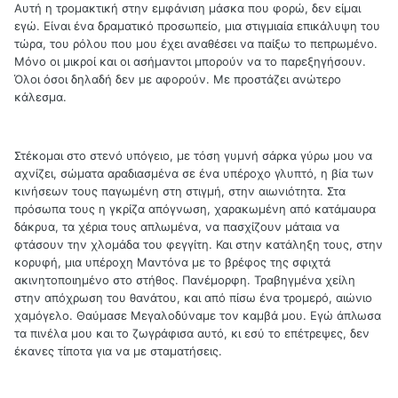
Αυτή η τρομακτική στην εμφάνιση μάσκα που φορώ, δεν είμαι
εγώ. Είναι ένα δραματικό προσωπείο, μια στιγμιαία επικάλυψη του
τώρα, του ρόλου που μου έχει αναθέσει να παίξω το πεπρωμένο.
Μόνο οι μικροί και οι ασήμαντοι μπορούν να το παρεξηγήσουν.
Όλοι όσοι δηλαδή δεν με αφορούν. Με προστάζει ανώτερο
κάλεσμα.
Στέκομαι στο στενό υπόγειο, με τόση γυμνή σάρκα γύρω μου να
αχνίζει, σώματα αραδιασμένα σε ένα υπέροχο γλυπτό, η βία των
κινήσεων τους παγωμένη στη στιγμή, στην αιωνιότητα. Στα
πρόσωπα τους η γκρίζα απόγνωση, χαρακωμένη από κατάμαυρα
δάκρυα, τα χέρια τους απλωμένα, να πασχίζουν μάταια να
φτάσουν την χλομάδα του φεγγίτη. Και στην κατάληξη τους, στην
κορυφή, μια υπέροχη Μαντόνα με το βρέφος της σφιχτά
ακινητοποιημένο στο στήθος. Πανέμορφη. Τραβηγμένα χείλη
στην απόχρωση του θανάτου, και από πίσω ένα τρομερό, αιώνιο
χαμόγελο. Θαύμασε Μεγαλοδύναμε τον καμβά μου. Εγώ άπλωσα
τα πινέλα μου και το ζωγράφισα αυτό, κι εσύ το επέτρεψες, δεν
έκανες τίποτα για να με σταματήσεις.