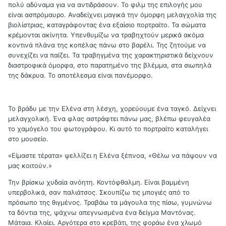
πολύ αδύναμα για να αντιδράσουν. Το φιλμ της επιλογής μου
είναι ασπρόμαυρο. Αναδείχνει μαγικά την όμορφη μελαγχολία της
βιολίστριας, καταγράφοντας ένα εξαίσιο πορτραίτο. Τα σώματα
κρέμονται ακίνητα. Υπενθυμίζω να τραβηχτούν μερικά ακόμα
κοντινά πλάνα της κοπέλας πάνω στο βαρέλι. Της ζητούμε να
συνεχίζει να παίζει. Τα τραβηγμένα της χαρακτηριστικά δείχνουν
διαστροφικά όμορφα, στο παρατημένο της βλέμμα, στα σιωπηλά
της δάκρυα. Το αποτέλεσμα είναι πανέμορφο.
Το βράδυ με την Ελένα στη λέσχη, χορεύουμε ένα ταγκό. Δείχνει
μελαγχολική. Ένα φλας αστράφτει πάνω μας, βλέπω φευγαλέα
το χαμόγελο του φωτογράφου. Κι αυτό το πορτραίτο καταλήγει
στο μουσείο.
«Είμαστε τέρατα» ψελλίζει η Ελένα ξέπνοα, «Θέλω να πάψουν να
μας κοιτούν.»
Την βρίσκω χυδαία ανόητη. Κοντόφθαλμη. Είναι βαμμένη
υπερβολικά, σαν παλιάτσος. Σκουπίζω τις μπογιές από το
πρόσωπο της θιγμένος. Τραβάω τα μάγουλα της πίσω, γυμνώνω
τα δόντια της, ψάχνω απεγνωσμένα ένα δείγμα Μαντόνας.
Μάταια. Κλαίει. Αργότερα στο κρεβάτι, της φοράω ένα χλωμό