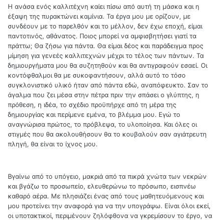
Η ανάσα ενός καλλιτέχνη καίει πίσω από αυτή τη μάσκα και η
έξαψη της πυρακτώνει καμίνια. Τα έργα μου με ορίζουν, με
συνδέουν με το παρελθόν και το μέλλον, δεν έχω εποχή, είμαι
παντοτινός, αθάνατος. Ποιος μπορεί να αμφισβητήσει γιατί τα
πράττω; Θα ζήσω για πάντα. Θα είμαι δέος και παράδειγμα προς
μίμηση για γενεές καλλιτεχνών μέχρι το τέλος των πάντων. Τα
δημιουργήματα μου θα συζητηθούν και θα αντιγραφούν εσαεί. Οι
κοντόφθαλμοι θα με συκοφαντήσουν, αλλά αυτό το τόσο
συγκλονιστικό υλικό ήταν από πάντα εδώ, αναπόφευκτο. Σαν το
άγαλμα που ζει μέσα στην πέτρα πριν την σπάσει ο γλύπτης, η
πρόθεση, η ιδέα, το σχέδιο προϋπήρχε από τη μέρα της
δημιουργίας και περίμενε εμένα, το βλέμμα μου. Εγώ το
αναγνώρισα πρώτος, το πρόβλεψα, το υλοποίησα. Και όλες οι
στιγμές που θα ακολουθήσουν θα το κουβαλούν σαν αγιάτρευτη
πληγή, θα είναι το ίχνος μου.
Βγαίνω από το υπόγειο, μακριά από τα πικρά χνώτα των νεκρών
και βγάζω το προσωπείο, ελευθερώνω το πρόσωπο, εισπνέω
καθαρό αέρα. Με πλησιάζει ένας από τους μαθητευόμενους και
μου προτείνει την αναφορά για να την υπογράψω. Είναι όλοι εκεί,
οι υποτακτικοί, περιμένουν ζηλόφθονα να γκρεμίσουν το έργο, να