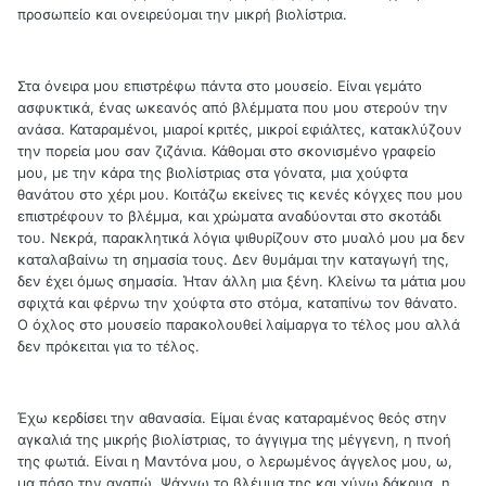
προσωπείο και ονειρεύομαι την μικρή βιολίστρια.
Στα όνειρα μου επιστρέφω πάντα στο μουσείο. Είναι γεμάτο
ασφυκτικά, ένας ωκεανός από βλέμματα που μου στερούν την
ανάσα. Καταραμένοι, μιαροί κριτές, μικροί εφιάλτες, κατακλύζουν
την πορεία μου σαν ζιζάνια. Κάθομαι στο σκονισμένο γραφείο
μου, με την κάρα της βιολίστριας στα γόνατα, μια χούφτα
θανάτου στο χέρι μου. Κοιτάζω εκείνες τις κενές κόγχες που μου
επιστρέφουν το βλέμμα, και χρώματα αναδύονται στο σκοτάδι
του. Νεκρά, παρακλητικά λόγια ψιθυρίζουν στο μυαλό μου μα δεν
καταλαβαίνω τη σημασία τους. Δεν θυμάμαι την καταγωγή της,
δεν έχει όμως σημασία. Ήταν άλλη μια ξένη. Κλείνω τα μάτια μου
σφιχτά και φέρνω την χούφτα στο στόμα, καταπίνω τον θάνατο.
Ο όχλος στο μουσείο παρακολουθεί λαίμαργα το τέλος μου αλλά
δεν πρόκειται για το τέλος.
Έχω κερδίσει την αθανασία. Είμαι ένας καταραμένος θεός στην
αγκαλιά της μικρής βιολίστριας, το άγγιγμα της μέγγενη, η πνοή
της φωτιά. Είναι η Μαντόνα μου, ο λερωμένος άγγελος μου, ω,
μα πόσο την αγαπώ. Ψάχνω το βλέμμα της και χύνω δάκρυα, η