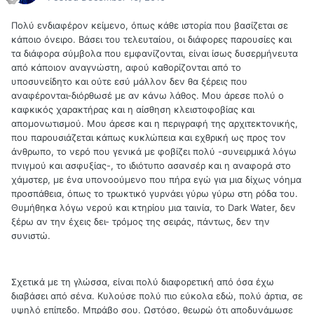
Πολύ ενδιαφέρον κείμενο, όπως κάθε ιστορία που βασίζεται σε
κάποιο όνειρο. Βάσει του τελευταίου, οι διάφορες παρουσίες και
τα διάφορα σύμβολα που εμφανίζονται, είναι ίσως δυσερμήνευτα
από κάποιον αναγνώστη, αφού καθορίζονται από το
υποσυνείδητο και ούτε εσύ μάλλον δεν θα ξέρεις που
αναφέρονται-διόρθωσέ με αν κάνω λάθος. Μου άρεσε πολύ ο
καφκικός χαρακτήρας και η αίσθηση κλειστοφοβίας και
απομονωτισμού. Μου άρεσε και η περιγραφή της αρχιτεκτονικής,
που παρουσιάζεται κάπως κυκλώπεια και εχθρική ως προς τον
άνθρωπο, το νερό που γενικά με φοβίζει πολύ -συνειρμικά λόγω
πνιγμού και ασφυξίας-, το ιδιότυπο ασανσέρ και η αναφορά στο
χάμστερ, με ένα υπονοούμενο που πήρα εγώ για μια δίχως νόημα
προσπάθεια, όπως το τρωκτικό γυρνάει γύρω γύρω στη ρόδα του.
Θυμήθηκα λόγω νερού και κτηρίου μια ταινία, το Dark Water, δεν
ξέρω αν την έχεις δει- τρόμος της σειράς, πάντως, δεν την
συνιστώ.
Σχετικά με τη γλώσσα, είναι πολύ διαφορετική από όσα έχω
διαβάσει από σένα. Κυλούσε πολύ πιο εύκολα εδώ, πολύ άρτια, σε
υψηλό επίπεδο. Μπράβο σου. Ωστόσο, θεωρώ ότι αποδυνάμωσε