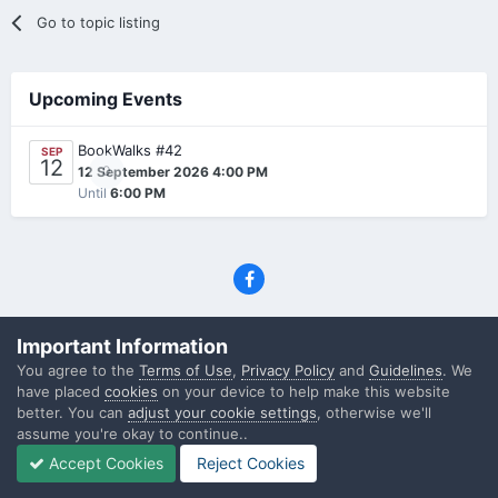
Go to topic listing
Upcoming Events
BookWalks #42
SEP
12
0
12 September 2026 4:00 PM
Until
6:00 PM
Privacy Policy
Contact Us
Cookies
Important Information
(C) SFF.gr, All rights reserved
You agree to the
Terms of Use
,
Privacy Policy
and
Guidelines
. We
Powered by Invision Community
have placed
cookies
on your device to help make this website
better. You can
adjust your cookie settings
, otherwise we'll
assume you're okay to continue..
Accept Cookies
Reject Cookies