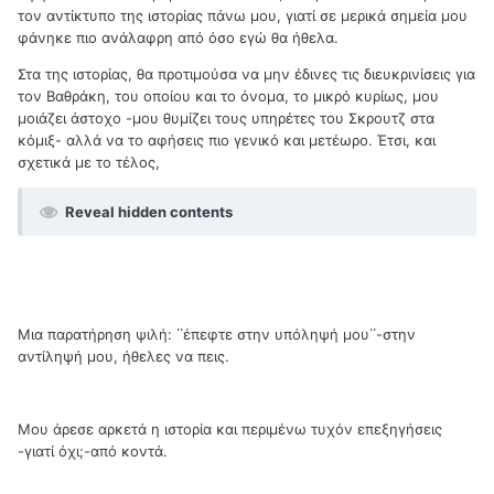
τον αντίκτυπο της ιστορίας πάνω μου, γιατί σε μερικά σημεία μου
φάνηκε πιο ανάλαφρη από όσο εγώ θα ήθελα.
Στα της ιστορίας, θα προτιμούσα να μην έδινες τις διευκρινίσεις για
τον Βαθράκη, του οποίου και το όνομα, το μικρό κυρίως, μου
μοιάζει άστοχο -μου θυμίζει τους υπηρέτες του Σκρουτζ στα
κόμιξ- αλλά να το αφήσεις πιο γενικό και μετέωρο. Έτσι, και
σχετικά με το τέλος,
Reveal hidden contents
Μια παρατήρηση ψιλή: ΄΄έπεφτε στην υπόληψή μου΄΄-στην
αντίληψή μου, ήθελες να πεις.
Μου άρεσε αρκετά η ιστορία και περιμένω τυχόν επεξηγήσεις
-γιατί όχι;-από κοντά.