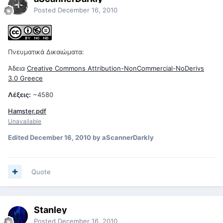
Posted
December 16, 2010
Πνευματικά Δικαιώματα:
Άδεια
Creative Commons Attribution-NonCommercial-NoDerivs
3.0 Greece
Λέξεις:
~4580
Hamster.pdf
Unavailable
Edited
December 16, 2010
by aScannerDarkly
Quote
Stanley
Posted
December 16, 2010