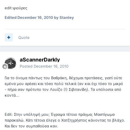
edit:ψιούρες
Edited
December 16, 2010
by Stanley
Quote
aScannerDarkly
Posted
December 16, 2010
Για το όνομα πάντως του Βαθράκη, δέχομαι προτάσεις, γιατί ούτε
εμένα μου αρέσει και τόσο πολύ τελικά (αν και όχι τόσο το μικρό
- πήρα σαν πρότυπο τον Λουίζο (!) Σιβιτανίδη). Τα υπόλοιπα από
κοντά...
Edit: Στην υπόληψή μου; Έγραψα τέτοιο πράγμα; Μαστίγωμα
παρακαλώ. Κάτι τέτοια έλεγε ο Χατζηχρήστος κάνοντας το βλάχο.
Και δεν τον συμπαθούσα καν.