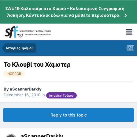
ΣΑ #19 Καλοκαίρι στο Χωριό - Καλοκαιρινή Συγγραφική
Άσκηση. Κάντε κλικ εδώ για να μάθετε περισσότερα.
Ιστορίες Τρόμου
Το Κλουβί του Χάμστερ
HORROR
By
aScannerDarkly
December 16, 2010
in
Ιστορίες Τρόμου
Reply to this topic
aScannerDarkly