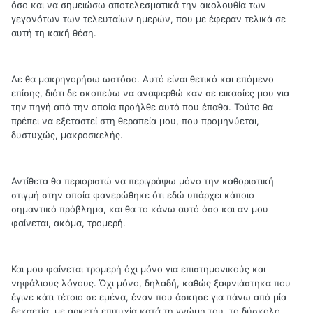
όσο και να σημειώσω αποτελεσματικά την ακολουθία των
γεγονότων των τελευταίων ημερών, που με έφεραν τελικά σε
αυτή τη κακή θέση.
Δε θα μακρηγορήσω ωστόσο. Αυτό είναι θετικό και επόμενο
επίσης, διότι δε σκοπεύω να αναφερθώ καν σε εικασίες μου για
την πηγή από την οποία προήλθε αυτό που έπαθα. Τούτο θα
πρέπει να εξεταστεί στη θεραπεία μου, που προμηνύεται,
δυστυχώς, μακροσκελής.
Αντίθετα θα περιοριστώ να περιγράψω μόνο την καθοριστική
στιγμή στην οποία φανερώθηκε ότι εδώ υπάρχει κάποιο
σημαντικό πρόβλημα, και θα το κάνω αυτό όσο και αν μου
φαίνεται, ακόμα, τρομερή.
Και μου φαίνεται τρομερή όχι μόνο για επιστημονικούς και
νηφάλιους λόγους. Όχι μόνο, δηλαδή, καθώς ξαφνιάστηκα που
έγινε κάτι τέτοιο σε εμένα, έναν που άσκησε για πάνω από μία
δεκαετία, με αρκετή επιτυχία κατά τη γνώμη του, το δύσκολο