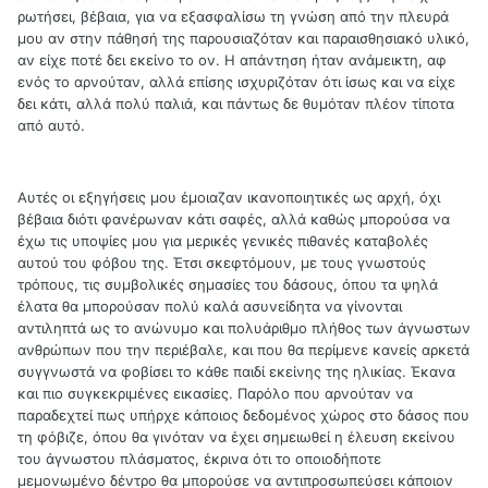
ρωτήσει, βέβαια, για να εξασφαλίσω τη γνώση από την πλευρά
μου αν στην πάθησή της παρουσιαζόταν και παραισθησιακό υλικό,
αν είχε ποτέ δει εκείνο το ον. Η απάντηση ήταν ανάμεικτη, αφ
ενός το αρνούταν, αλλά επίσης ισχυριζόταν ότι ίσως και να είχε
δει κάτι, αλλά πολύ παλιά, και πάντως δε θυμόταν πλέον τίποτα
από αυτό.
Αυτές οι εξηγήσεις μου έμοιαζαν ικανοποιητικές ως αρχή, όχι
βέβαια διότι φανέρωναν κάτι σαφές, αλλά καθώς μπορούσα να
έχω τις υποψίες μου για μερικές γενικές πιθανές καταβολές
αυτού του φόβου της. Έτσι σκεφτόμουν, με τους γνωστούς
τρόπους, τις συμβολικές σημασίες του δάσους, όπου τα ψηλά
έλατα θα μπορούσαν πολύ καλά ασυνείδητα να γίνονται
αντιληπτά ως το ανώνυμο και πολυάριθμο πλήθος των άγνωστων
ανθρώπων που την περιέβαλε, και που θα περίμενε κανείς αρκετά
συγγνωστά να φοβίσει το κάθε παιδί εκείνης της ηλικίας. Έκανα
και πιο συγκεκριμένες εικασίες. Παρόλο που αρνούταν να
παραδεχτεί πως υπήρχε κάποιος δεδομένος χώρος στο δάσος που
τη φόβιζε, όπου θα γινόταν να έχει σημειωθεί η έλευση εκείνου
του άγνωστου πλάσματος, έκρινα ότι το οποιοδήποτε
μεμονωμένο δέντρο θα μπορούσε να αντιπροσωπεύσει κάποιον