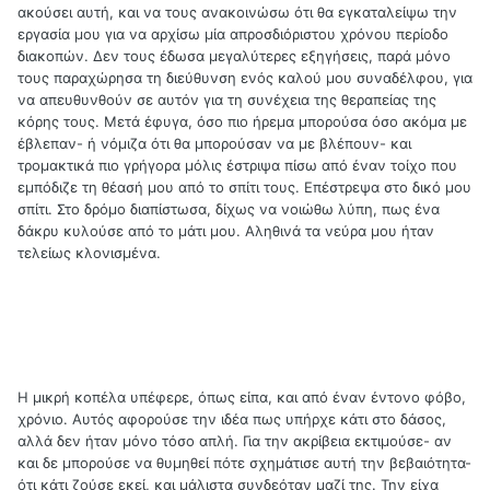
ακούσει αυτή, και να τους ανακοινώσω ότι θα εγκαταλείψω την
εργασία μου για να αρχίσω μία απροσδιόριστου χρόνου περίοδο
διακοπών. Δεν τους έδωσα μεγαλύτερες εξηγήσεις, παρά μόνο
τους παραχώρησα τη διεύθυνση ενός καλού μου συναδέλφου, για
να απευθυνθούν σε αυτόν για τη συνέχεια της θεραπείας της
κόρης τους. Μετά έφυγα, όσο πιο ήρεμα μπορούσα όσο ακόμα με
έβλεπαν- ή νόμιζα ότι θα μπορούσαν να με βλέπουν- και
τρομακτικά πιο γρήγορα μόλις έστριψα πίσω από έναν τοίχο που
εμπόδιζε τη θέασή μου από το σπίτι τους. Επέστρεψα στο δικό μου
σπίτι. Στο δρόμο διαπίστωσα, δίχως να νοιώθω λύπη, πως ένα
δάκρυ κυλούσε από το μάτι μου. Αληθινά τα νεύρα μου ήταν
τελείως κλονισμένα.
Η μικρή κοπέλα υπέφερε, όπως είπα, και από έναν έντονο φόβο,
χρόνιο. Αυτός αφορούσε την ιδέα πως υπήρχε κάτι στο δάσος,
αλλά δεν ήταν μόνο τόσο απλή. Για την ακρίβεια εκτιμούσε- αν
και δε μπορούσε να θυμηθεί πότε σχημάτισε αυτή την βεβαιότητα-
ότι κάτι ζούσε εκεί, και μάλιστα συνδεόταν μαζί της. Την είχα