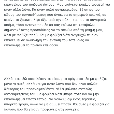
επάγγελμα του παιδοψυχίατρου. Μου φαίνεται κυρίως τρομερή για
έναν άλλο λόγο. Για έναν πολύ συγκεκριμένο. Εξ αιτίας του
είδους του συναισθήματος που ένοιωσα το σημερινό πρωινό, σε
εκείνο το ξέφωτο λίγο έξω από την πόλη, και που το συγκρατώ
ακόμα, τόσο έντονα που δε θα σας κρύψω ότι καταβάλω
σημαντικότατες προσπάθειες να το απωθώ από τη μνήμη μου,
διότι με φοβίζει πολύ. Και με φοβίζει διότι ανησυχώ πως αν
επανέλθει σε ολόκληρη την έντασή του τότε ίσως να
επαναληφθεί το πρωινό επεισόδιο.
Αλλά- και εδώ περιπλέκονται κάπως τα πράγματα- δε με φοβίζει
μόνο γι αυτό, αλλά και για έναν λόγο που δεν είναι απλώς
διάφορος του προαναφερθέντα, αλλά μάλιστα εντελώς
αντιδιαμετρικός του: με φοβίζει διότι μπορεί τότε και να μην
επαναληφθεί τίποτα τέτοιο. Να νοιώθω αφ ενός τεράστιο,
υπαρκτό τρόμο, αλλά να μη συμβεί τίποτα. Και αυτό με φοβίζει για
λόγους που θα γίνουν προφανείς στη συνέχεια.