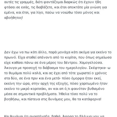
αυτές τις γραμμές, διότι φαντάζομαι διαρκώς ότι έχουν ήδη
φτάσει σε εσάς, τις διαβάζετε, και έτσι αποκτάτε μία γνώση για
εμένα, και έτσι, για λίγο, παύω να νοιώθω τόσο μόνος και
αβοήθητος!
Δεν έχω να πω κάτι άλλο, παρά μονάχα κάτι ακόμα για εκείνο το
πρωινό. Είχα σταθεί απέναντι από το κορίτσι, που όπως σημείωσα
είχε καθίσει πάνω σε ένα μέρος του δέντρου. Χαμογελούσα.
Άκουγα με προσοχή το διάβασμα του ημερολογίου. Σκέφτηκα- ω
το θυμάμαι πολύ καλά, και ας έχει από τότε χωριστεί ο χρόνος
στα δύο, σε ένα πριν και ένα μετά- πόσο όμορφα ήταν εκεί,
εκείνη την ώρα, στην αρχή της εξοχής, πόσο χαριτωμένο ήταν
εκείνο το μικρό κοριτσάκι, αν και απ ό,τι φαινόταν βυθισμένο
μέσα σε σημαντικά προβλήματα. Ήθελα τόσο πολύ να το
βοηθήσω, και πίστευα στις δυνάμεις μου, θα τα κατάφερνα!
Και θυμάμαι ότι αναστέναξα, βαθιά. Άφησα το βλέμμα μου να