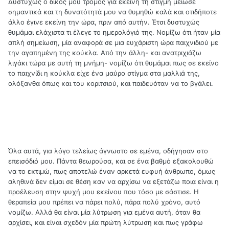
Δυστυχώς ο δικός μου τρόμος για εκείνη τη στιγμή μείωσε
σημαντικά και τη δυνατότητά μου να θυμηθώ καλά και οτιδήποτε
άλλο έγινε εκείνη την ώρα, πριν από αυτήν. Έτσι δυστυχώς
θυμάμαι ελάχιστα τι έλεγε το ημερολόγιό της. Νομίζω ότι ήταν μία
απλή σημείωση, μία αναφορά σε μια ευχάριστη ώρα παιχνιδιού με
την αγαπημένη της κούκλα. Από την άλλη- και ανατριχιάζω
λιγάκι τώρα με αυτή τη μνήμη- νομίζω ότι θυμάμαι πως σε εκείνο
το παιχνίδι η κούκλα είχε ένα μαύρο στίγμα στα μαλλιά της,
ολόξανθα όπως και του κοριτσιού, και παιδευόταν να το βγάλει.
Όλα αυτά, για λόγο τελείως άγνωστο σε εμένα, οδήγησαν στο
επεισόδιό μου. Πάντα θεωρούσα, και σε ένα βαθμό εξακολουθώ
να το εκτιμώ, πως αποτελώ έναν αρκετά ευφυή άνθρωπο, όμως
αληθινά δεν είμαι σε θέση καν να αρχίσω να εξετάζω ποια είναι η
προέλευση στην ψυχή μου εκείνου που τόσο με σάστισε. Η
θεραπεία μου πρέπει να πάρει πολύ, πάρα πολύ χρόνο, αυτό
νομίζω. Αλλά θα είναι μία λύτρωση για εμένα αυτή, όταν θα
αρχίσει, και είναι σχεδόν μία πρώτη λύτρωση και πως γράφω