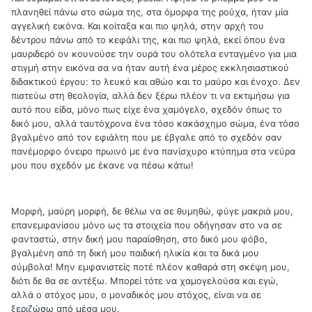
πλανηθεί πάνω στο σώμα της, στα όμορφα της ρούχα, ήταν μία
αγγελική εικόνα. Και κοίταξα και πιο ψηλά, στην αρχή του
δέντρου πάνω από το κεφάλι της, και πιο ψηλά, εκεί όπου ένα
μαυριδερό ον κουνούσε την ουρά του ολότελα ενταγμένο για μια
στιγμή στην εικόνα σα να ήταν αυτή ένα μέρος εκκλησιαστικού
διδακτικού έργου: το λευκό και αθώο και το μαύρο και ένοχο. Δεν
πιστεύω στη θεολογία, αλλά δεν ξέρω πλέον τι να εκτιμήσω για
αυτό που είδα, μόνο πως είχε ένα χαμόγελο, σχεδόν όπως το
δικό μου, αλλά ταυτόχρονα ένα τόσο κακάσχημο σώμα, ένα τόσο
βγαλμένο από τον εφιάλτη που με έβγαλε από το σχεδόν σαν
πανέμορφο όνειρο πρωινό με ένα πανίσχυρο κτύπημα στα νεύρα
μου που σχεδόν με έκανε να πέσω κάτω!
Μορφή, μαύρη μορφή, δε θέλω να σε θυμηθώ, φύγε μακριά μου,
επανεμφανίσου μόνο ως τα στοιχεία που οδήγησαν στο να σε
φανταστώ, στην δική μου παραίσθηση, στο δικό μου φόβο,
βγαλμένη από τη δική μου παιδική ηλικία και τα δικά μου
σύμβολα! Μην εμφανιστείς ποτέ πλέον καθαρά στη σκέψη μου,
διότι δε θα σε αντέξω. Μπορεί τότε να χαμογελούσα και εγώ,
αλλά ο στόχος μου, ο μοναδικός μου στόχος, είναι να σε
ξεριζώσω από μέσα μου.