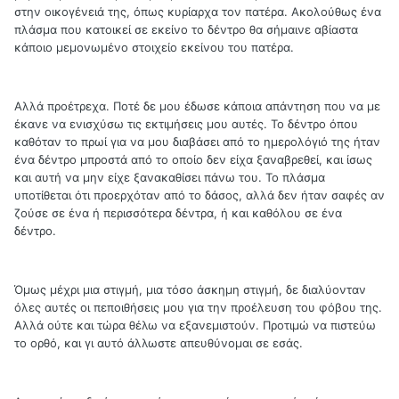
στην οικογένειά της, όπως κυρίαρχα τον πατέρα. Ακολούθως ένα
πλάσμα που κατοικεί σε εκείνο το δέντρο θα σήμαινε αβίαστα
κάποιο μεμονωμένο στοιχείο εκείνου του πατέρα.
Αλλά προέτρεχα. Ποτέ δε μου έδωσε κάποια απάντηση που να με
έκανε να ενισχύσω τις εκτιμήσεις μου αυτές. Το δέντρο όπου
καθόταν το πρωί για να μου διαβάσει από το ημερολόγιό της ήταν
ένα δέντρο μπροστά από το οποίο δεν είχα ξαναβρεθεί, και ίσως
και αυτή να μην είχε ξανακαθίσει πάνω του. Το πλάσμα
υποτίθεται ότι προερχόταν από το δάσος, αλλά δεν ήταν σαφές αν
ζούσε σε ένα ή περισσότερα δέντρα, ή και καθόλου σε ένα
δέντρο.
Όμως μέχρι μια στιγμή, μια τόσο άσκημη στιγμή, δε διαλύονταν
όλες αυτές οι πεποιθήσεις μου για την προέλευση του φόβου της.
Αλλά ούτε και τώρα θέλω να εξανεμιστούν. Προτιμώ να πιστεύω
το ορθό, και γι αυτό άλλωστε απευθύνομαι σε εσάς.