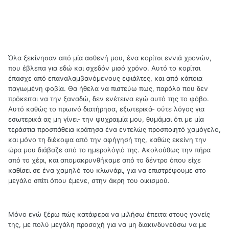
Όλα ξεκίνησαν από μία ασθενή μου, ένα κορίτσι εννιά χρονών,
που έβλεπα για εδώ και σχεδόν μισό χρόνο. Αυτό το κορίτσι
έπασχε από επαναλαμβανόμενους εφιάλτες, και από κάποια
παγιωμένη φοβία. Θα ήθελα να πιστεύω πως, παρόλο που δεν
πρόκειται να την ξαναδώ, δεν ενέτεινα εγώ αυτό της το φόβο.
Αυτό καθώς το πρωινό διατήρησα, εξωτερικά- ούτε λόγος για
εσωτερικά ας μη γίνει- την ψυχραιμία μου, θυμάμαι ότι με μία
τεράστια προσπάθεια κράτησα ένα εντελώς προσποιητό χαμόγελο,
και μόνο τη διέκοψα από την αφήγησή της, καθώς εκείνη την
ώρα μου διάβαζε από το ημερολόγιό της. Ακολούθως την πήρα
από το χέρι, και απομακρυνθήκαμε από το δέντρο όπου είχε
καθίσει σε ένα χαμηλό του κλωνάρι, για να επιστρέψουμε στο
μεγάλο σπίτι όπου έμενε, στην άκρη του οικισμού.
Μόνο εγώ ξέρω πώς κατάφερα να μιλήσω έπειτα στους γονείς
της, με πολύ μεγάλη προσοχή για να μη διακινδυνεύσω να με