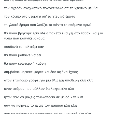
τον σχεδόν ενοχλητικό πονοκέφαλο απ’ το χτεσινό μεθύσι
τον κόμπο στο στομάχι απ’ το χτεσινό έρωτα
το γλυκό δράμα που λούζει τα πάντα το επόμενο πρωί
θα πουν βρήκαμε τρία άδεια πακέτα ένα γεμάτο τασάκι και μια
γόπα που καπνίζει ακόμα
πουθενά το παλικάρι σας
θα πουν μάθαινε να ζει
θα πουν εσωτερική καύση
συμβαίνει μερικές φορές και δεν αφήνει ίχνος
στον επικήδειο γράφει για μια θλιβερή υπόθεση κλπ κλπ
ενός ατόμου που μάλλον θα λείψει κλπ κλπ
ήταν σαν να βάζεις τρικλοποδιά σε μωρό κλπ κλπ
σαν να παίρνεις το πι απ’ τον παππού κλπ κλπ
σαν να παίρνεις τις πατερίτσες απ’ τον κουτσό κλπ κλπ