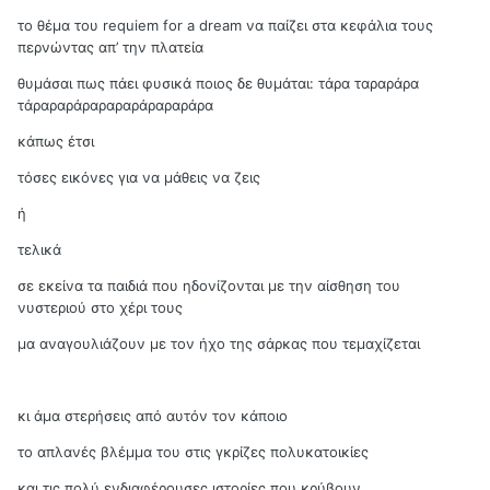
το θέμα του requiem for a dream να παίζει στα κεφάλια τους
περνώντας απ’ την πλατεία
θυμάσαι πως πάει φυσικά ποιος δε θυμάται: τάρα ταραράρα
τάραραράραραραράραραράρα
κάπως έτσι
τόσες εικόνες για να μάθεις να ζεις
ή
τελικά
σε εκείνα τα παιδιά που ηδονίζονται με την αίσθηση του
νυστεριού στο χέρι τους
μα αναγουλιάζουν με τον ήχο της σάρκας που τεμαχίζεται
κι άμα στερήσεις από αυτόν τον κάποιο
το απλανές βλέμμα του στις γκρίζες πολυκατοικίες
και τις πολύ ενδιαφέρουσες ιστορίες που κρύβουν