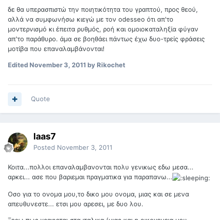
δε θα υπερασπιστώ την ποιητικότητα του γραπτού, προς θεού,
αλλά να συμφωνήσω κιεγώ με τον odesseo ότι απ'το
μοντερνισμό κι έπειτα ρυθμός, ροή και ομοιοκαταληξία φύγαν
απ'το παράθυρο. άμα σε βοηθάει πάντως έχω δυο-τρείς φράσεις
μοτίβα που επαναλαμβάνονται!
Edited
November 3, 2011
by Rikochet
Quote
laas7
Posted
November 3, 2011
Κοιτα...πολλοι επαναλαμβανονται πολυ γενικως εδω μεσα...
αρκει... ασε που βαριεμαι πραγματικα για παραπανω...
Οσο για το ονομα μου,το δικο μου ονομα, μιας και σε μενα
απευθυνεστε... ετσι μου αρεσει, με δυο λου.
Ξερω πως γραφεται στα ιταλικα (μιας και η οικογενεια μου