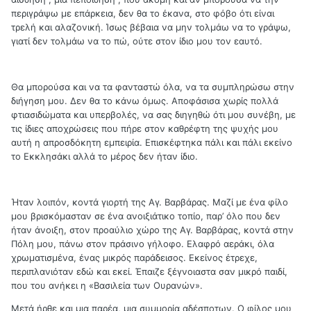
περιγράψω με επάρκεια, δεν θα το έκανα, στο φόβο ότι είναι
τρελή και αλαζονική. Ίσως βέβαια να μην τολμάω να το γράψω,
γιατί δεν τολμάω να το πώ, ούτε στον ίδιο μου τον εαυτό.
Θα μπορούσα και να τα φανταστώ όλα, να τα συμπληρώσω στην
διήγηση μου. Δεν θα το κάνω όμως. Αποφάσισα χωρίς πολλά
φτιασιδώματα και υπερβολές, να σας διηγηθώ ότι μου συνέβη, με
τις ίδιες αποχρώσεις που πήρε στον καθρέφτη της ψυχής μου
αυτή η απροσδόκητη εμπειρία. Επισκέφτηκα πάλι και πάλι εκείνο
το Εκκλησάκι αλλά το μέρος δεν ήταν ίδιο.
Ήταν λοιπόν, κοντά γιορτή της Αγ. Βαρβάρας. Μαζί με ένα φίλο
μου βρισκόμασταν σε ένα ανοιξιάτικο τοπίο, παρ’ όλο που δεν
ήταν άνοιξη, στον προαύλιο χώρο της Αγ. Βαρβάρας, κοντά στην
Πόλη μου, πάνω στον πράσινο γήλοφο. Ελαφρό αεράκι, όλα
χρωματισμένα, ένας μικρός παράδεισος. Εκείνος έτρεχε,
περιπλανιόταν εδώ και εκεί. Έπαιζε ξέγνοιαστα σαν μικρό παιδί,
που του ανήκει η «Βασιλεία των Ουρανών».
Μετά ήρθε και μια παρέα, μια συμμορία αδέσποτων. Ο φίλος μου