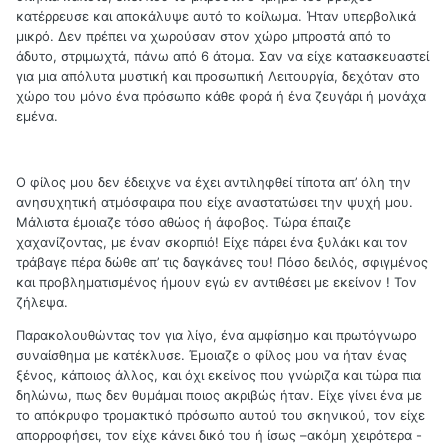
κατέρρευσε και αποκάλυψε αυτό το κοίλωμα. Ήταν υπερβολικά
μικρό. Δεν πρέπει να χωρούσαν στον χώρο μπροστά από το
άδυτο, στριμωχτά, πάνω από 6 άτομα. Σαν να είχε κατασκευαστεί
για μια απόλυτα μυστική και προσωπική Λειτουργία, δεχόταν στο
χώρο του μόνο ένα πρόσωπο κάθε φορά ή ένα ζευγάρι ή μονάχα
εμένα.
Ο φίλος μου δεν έδειχνε να έχει αντιληφθεί τίποτα απ’ όλη την
ανησυχητική ατμόσφαιρα που είχε αναστατώσει την ψυχή μου.
Μάλιστα έμοιαζε τόσο αθώος ή άφοβος. Τώρα έπαιζε
χαχανίζοντας, με έναν σκορπιό! Είχε πάρει ένα ξυλάκι και τον
τράβαγε πέρα δώθε απ’ τις δαγκάνες του! Πόσο δειλός, σφιγμένος
και προβληματισμένος ήμουν εγώ εν αντιθέσει με εκείνον ! Τον
ζήλεψα.
Παρακολουθώντας τον για λίγο, ένα αμφίσημο και πρωτόγνωρο
συναίσθημα με κατέκλυσε. Έμοιαζε ο φίλος μου να ήταν ένας
ξένος, κάποιος άλλος, και όχι εκείνος που γνώριζα και τώρα πια
δηλώνω, πως δεν θυμάμαι ποιος ακριβώς ήταν. Είχε γίνει ένα με
το απόκρυφο τρομακτικό πρόσωπο αυτού του σκηνικού, τον είχε
απορροφήσει, τον είχε κάνει δικό του ή ίσως –ακόμη χειρότερα -