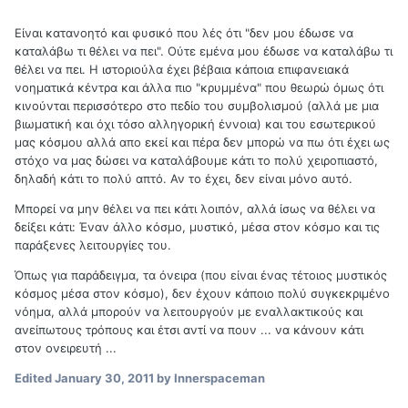
Είναι κατανοητό και φυσικό που λές ότι "δεν μου έδωσε να
καταλάβω τι θέλει να πει". Ούτε εμένα μου έδωσε να καταλάβω τι
θέλει να πει. Η ιστοριούλα έχει βέβαια κάποια επιφανειακά
νοηματικά κέντρα και άλλα πιο "κρυμμένα" που θεωρώ όμως ότι
κινούνται περισσότερο στο πεδίο του συμβολισμού (αλλά με μια
βιωματική και όχι τόσο αλληγορική έννοια) και του εσωτερικού
μας κόσμου αλλά απο εκεί και πέρα δεν μπορώ να πω ότι έχει ως
στόχο να μας δώσει να καταλάβουμε κάτι το πολύ χειροπιαστό,
δηλαδή κάτι το πολύ απτό. Αν το έχει, δεν είναι μόνο αυτό.
Μπορεί να μην θέλει να πει κάτι λοιπόν, αλλά ίσως να θέλει να
δείξει κάτι: Έναν άλλο κόσμο, μυστικό, μέσα στον κόσμο και τις
παράξενες λειτουργίες του.
Όπως για παράδειγμα, τα όνειρα (που είναι ένας τέτοιος μυστικός
κόσμος μέσα στον κόσμο), δεν έχουν κάποιο πολύ συγκεκριμένο
νόημα, αλλά μπορούν να λειτουργούν με εναλλακτικούς και
ανείπωτους τρόπους και έτσι αντί να πουν ... να κάνουν κάτι
στον ονειρευτή ...
Edited
January 30, 2011
by Innerspaceman