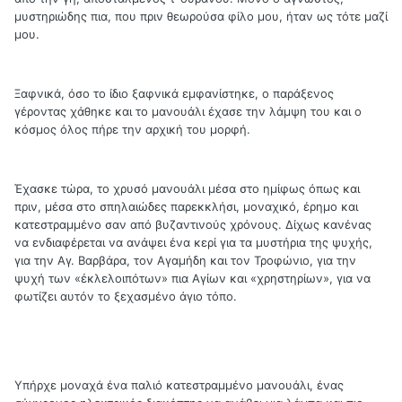
μυστηριώδης πια, που πριν θεωρούσα φίλο μου, ήταν ως τότε μαζί
μου.
Ξαφνικά, όσο το ίδιο ξαφνικά εμφανίστηκε, ο παράξενος
γέροντας χάθηκε και το μανουάλι έχασε την λάμψη του και ο
κόσμος όλος πήρε την αρχική του μορφή.
Έχασκε τώρα, το χρυσό μανουάλι μέσα στο ημίφως όπως και
πριν, μέσα στο σπηλαιώδες παρεκκλήσι, μοναχικό, έρημο και
κατεστραμμένο σαν από βυζαντινούς χρόνους. Δίχως κανένας
να ενδιαφέρεται να ανάψει ένα κερί για τα μυστήρια της ψυχής,
για την Αγ. Βαρβάρα, τον Αγαμήδη και τον Τροφώνιο, για την
ψυχή των «ἐκλελοιπότων» πια Αγίων και «χρηστηρίων», για να
φωτίζει αυτόν το ξεχασμένο άγιο τόπο.
Yπήρχε μοναχά ένα παλιό κατεστραμμένο μανουάλι, ένας