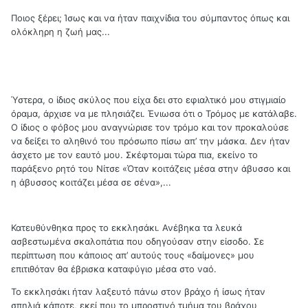
Ποιος ξέρει; Ίσως και να ήταν παιχνίδια του σύμπαντος όπως και
ολόκληρη η ζωή μας...
Ύστερα, ο ίδιος σκύλος που είχα δει στο εφιαλτικό μου στιγμιαίο
όραμα, άρχισε να με πλησιάζει. Ένιωσα ότι ο Τρόμος με κατάλαβε.
Ο ίδιος ο φόβος μου αναγνώρισε τον τρόμο και τον προκαλούσε
να δείξει το αληθινό του πρόσωπο πίσω απ’ την μάσκα. Δεν ήταν
άσχετο με τον εαυτό μου. Σκέφτομαι τώρα πια, εκείνο το
παράξενο ρητό του Νίτσε «Όταν κοιτάζεις μέσα στην άβυσσο και
η άβυσσος κοιτάζει μέσα σε σένα»,...
Κατευθύνθηκα προς το εκκλησάκι. Ανέβηκα τα λευκά
ασβεστωμένα σκαλοπάτια που οδηγούσαν στην είσοδο. Σε
περίπτωση που κάποιος απ’ αυτούς τους «δαίμονες» μου
επιτιθόταν θα έβρισκα καταφύγιο μέσα στο ναό.
Το εκκλησάκι ήταν λαξευτό πάνω στον βράχο ή ίσως ήταν
σπηλιά κάποτε, εκεί που το μπροστινό τμήμα του βράχου