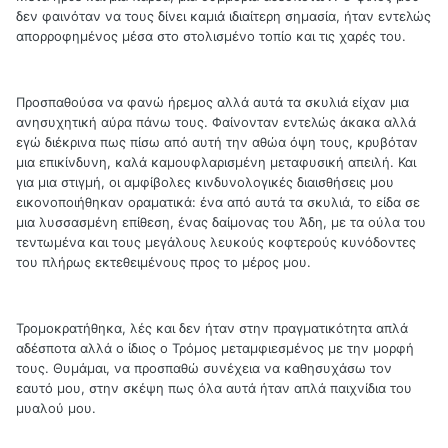
δεν φαινόταν να τους δίνει καμιά ιδιαίτερη σημασία, ήταν εντελώς
απορροφημένος μέσα στο στολισμένο τοπίο και τις χαρές του.
Προσπαθούσα να φανώ ήρεμος αλλά αυτά τα σκυλιά είχαν μια
ανησυχητική αύρα πάνω τους. Φαίνονταν εντελώς άκακα αλλά
εγώ διέκρινα πως πίσω από αυτή την αθώα όψη τους, κρυβόταν
μια επικίνδυνη, καλά καμουφλαρισμένη μεταφυσική απειλή. Και
για μια στιγμή, οι αμφίβολες κινδυνολογικές διαισθήσεις μου
εικονοποιήθηκαν οραματικά: ένα από αυτά τα σκυλιά, το είδα σε
μια λυσσασμένη επίθεση, ένας δαίμονας του Άδη, με τα ούλα του
τεντωμένα και τoυς μεγάλους λευκούς κοφτερούς κυνόδοντες
του πλήρως εκτεθειμένους προς το μέρος μου.
Τρομοκρατήθηκα, λές και δεν ήταν στην πραγματικότητα απλά
αδέσποτα αλλά ο ίδιος ο Τρόμος μεταμφιεσμένος με την μορφή
τους. Θυμάμαι, να προσπαθώ συνέχεια να καθησυχάσω τον
εαυτό μου, στην σκέψη πως όλα αυτά ήταν απλά παιχνίδια του
μυαλού μου.