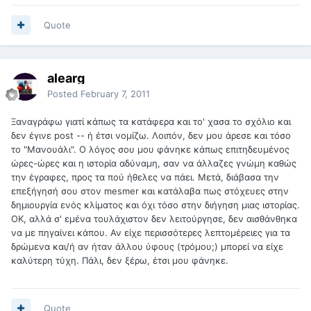
Quote
alearg
Posted
February 7, 2011
Ξαναγράφω γιατί κάπως τα κατάφερα και το' χασα το σχόλιο και
δεν έγινε post -- ή έτσι νομίζω. Λοιπόν, δεν μου άρεσε και τόσο
το "Μανουάλι". Ο λόγος σου μου φάνηκε κάπως επιτηδευμένος
ώρες-ώρες και η ιστορία αδύναμη, σαν να άλλαζες γνώμη καθώς
την έγραφες, προς τα πού ήθελες να πάει. Μετά, διάβασα την
επεξήγησή σου στον mesmer και κατάλαβα πως στόχευες στην
δημιουργία ενός κλίματος και όχι τόσο στην διήγηση μιας ιστορίας.
ΟΚ, αλλά σ' εμένα τουλάχιστον δεν λειτούργησε, δεν αισθάνθηκα
να με πηγαίνει κάπου. Αν είχε περισσότερες λεπτομέρειες για τα
δρώμενα και/ή αν ήταν άλλου ύφους (τρόμου;) μπορεί να είχε
καλύτερη τύχη. Πάλι, δεν ξέρω, έτσι μου φάνηκε.
Quote