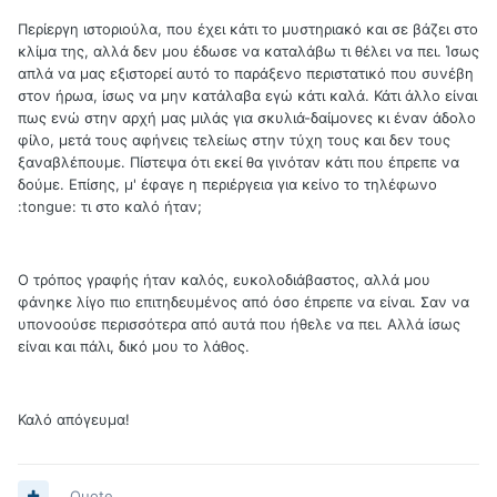
Περίεργη ιστοριούλα, που έχει κάτι το μυστηριακό και σε βάζει στο
κλίμα της, αλλά δεν μου έδωσε να καταλάβω τι θέλει να πει. Ίσως
απλά να μας εξιστορεί αυτό το παράξενο περιστατικό που συνέβη
στον ήρωα, ίσως να μην κατάλαβα εγώ κάτι καλά. Κάτι άλλο είναι
πως ενώ στην αρχή μας μιλάς για σκυλιά-δαίμονες κι έναν άδολο
φίλο, μετά τους αφήνεις τελείως στην τύχη τους και δεν τους
ξαναβλέπουμε. Πίστεψα ότι εκεί θα γινόταν κάτι που έπρεπε να
δούμε. Επίσης, μ' έφαγε η περιέργεια για κείνο το τηλέφωνο
:tongue: τι στο καλό ήταν;
Ο τρόπος γραφής ήταν καλός, ευκολοδιάβαστος, αλλά μου
φάνηκε λίγο πιο επιτηδευμένος από όσο έπρεπε να είναι. Σαν να
υπονοούσε περισσότερα από αυτά που ήθελε να πει. Αλλά ίσως
είναι και πάλι, δικό μου το λάθος.
Καλό απόγευμα!
Quote