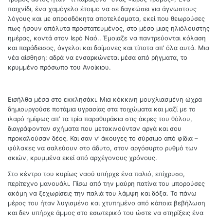
παιχνίδι, ένα χαμόγελο έτοιμο να σε δαγκώσει για άγνωστους
λόγους και με απροσδόκητα αποτελέσματα, εκεί που θεωρούσες
πως ήσουν απόλυτα προστατευμένος, στο μέσο μιας ηλιόλουστης
ημέρας, κοντά στον Ιερό Ναό.. Έμοιαζε να παντρεύονται κόλαση
και παράδεισος, άγγελοι και δαίμονες και τίποτα απ’ όλα αυτά. Μια
νέα αίσθηση: αδρά να ενσαρκώνεται μέσα από ρήγματα, το
κρυμμένο πρόσωπο του Ανοίκιου.
Εισήλθα μέσα στο εκκλησάκι. Μια κόκκινη μουχλιασμένη ώχρα
δημιουργούσε ποτάμια υγρασίας στα τοιχώματα και μαζί με το
ιλαρό ημίφως απ’ τα τρία παραθυράκια στις άκρες του θόλου,
διαγράφονταν σχήματα που μετακινούνταν αργά και σου
προκαλούσαν δέος. Και σαν ν’ άκουγες το σύρσιμο από φίδια –
φύλακες να σαλεύουν στο άδυτο, στον αργόσυρτο ρυθμό των
σκιών, κρυμμένα εκεί από αρχέγονους χρόνους.
Στο κέντρο του κυρίως ναού υπήρχε ένα παλιό, επίχρυσο,
περίτεχνο μανουάλι. Πίσω από την μαύρη πατίνα του μπορούσες
ακόμη να ξεχωρίσεις την παλιά του λάμψη και δόξα. Το πάνω
μέρος του ήταν λυγισμένο και χτυπημένο από κάποια βεβήλωση
και δεν υπήρχε άμμος στο εσωτερικό του ώστε να στηρίξεις ένα