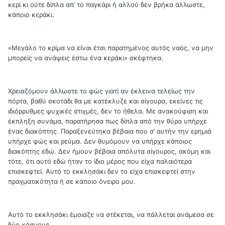
κερί κι ούτε δίπλα απ’ το παγκάρι ή αλλού δεν βρήκα άλλωστε,
κάποιο κεράκι.
«Μεγάλο το κρίμα να είναι έτσι παρατημένος αυτός ναός, να μην
μπορείς να ανάψεις έστω ένα κεράκι» σκέφτηκα.
Χρειαζόμουν άλλωστε το φώς γιατί αν έκλεινα τελείως την
πόρτα, βαθύ σκοτάδι θα με κατέκλυζε και σίγουρα, εκείνες τις
ιδιόρρυθμες ψυχικές στιγμές, δεν το ήθελα. Με ανακούφιση και
έκπληξη συνάμα, παρατήρησα πως δίπλα από την θύρα υπήρχε
ένας διακόπτης. Παραξενεύτηκα βέβαια που σ’ αυτήν την ερημιά
υπήρχε φώς και ρεύμα. Δεν θυμόμουν να υπήρχε κάποιος
διακόπτης εδώ. Δεν ήμουν βέβαια απόλυτα σίγουρος, ακόμη και
τότε, ότι αυτό εδώ ήταν το ίδιο μέρος που είχα παλαιότερα
επισκεφτεί. Αυτό το εκκλησάκι δεν το είχα επισκεφτεί στην
πραγματικότητα ή σε κάποιο όνειρο μου.
Αυτό το εκκλησάκι έμοιαζε να στέκεται, να πάλλεται ανάμεσα σε
δύο κόσμους.