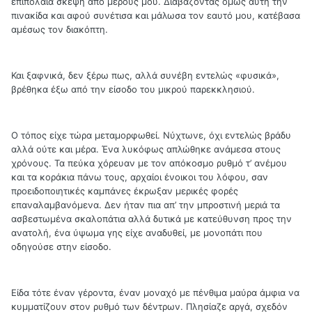
επιπόλαια σκέψη από μέρους μου. Διαβάζοντας όμως αυτή την
πινακίδα και αφού συνέτισα και μάλωσα τον εαυτό μου, κατέβασα
αμέσως τον διακόπτη.
Και ξαφνικά, δεν ξέρω πως, αλλά συνέβη εντελώς «φυσικά»,
βρέθηκα έξω από την είσοδο του μικρού παρεκκλησιού.
Ο τόπος είχε τώρα μεταμορφωθεί. Νύχτωνε, όχι εντελώς βράδυ
αλλά ούτε και μέρα. Ένα λυκόφως απλώθηκε ανάμεσα στους
χρόνους. Τα πεύκα χόρευαν με τον απόκοσμο ρυθμό τ’ ανέμου
και τα κοράκια πάνω τους, αρχαίοι ένοικοι του λόφου, σαν
προειδοποιητικές καμπάνες έκρωξαν μερικές φορές
επαναλαμβανόμενα. Δεν ήταν πια απ’ την μπροστινή μεριά τα
ασβεστωμένα σκαλοπάτια αλλά δυτικά με κατεύθυνση προς την
ανατολή, ένα ύψωμα γης είχε αναδυθεί, με μονοπάτι που
οδηγούσε στην είσοδο.
Είδα τότε έναν γέροντα, έναν μοναχό με πένθιμα μαύρα άμφια να
κυμματίζουν στον ρυθμό των δέντρων. Πλησίαζε αργά, σχεδόν