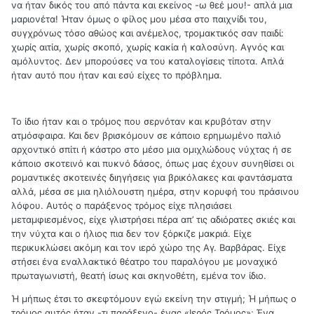
να ήταν δικός του από πάντα και εκείνος -ω θεέ μου!- απλά μια
μαριονέτα! Ήταν όμως ο φίλος μου μέσα στο παιχνίδι του,
συγχρόνως τόσο αθώος και ανέμελος, τρομακτικός σαν παιδί:
χωρίς αιτία, χωρίς σκοπό, χωρίς κακία ή καλοσύνη. Αγνός και
αμόλυντος. Δεν μπορούσες να του καταλογίσεις τίποτα. Aπλά
ήταν αυτό που ήταν και εσύ είχες το πρόβλημα.
Το ίδιο ήταν και ο τρόμος που σερνόταν και κρυβόταν στην
ατμόσφαιρα. Και δεν βρισκόμουν σε κάποιο ερημωμένο παλιό
αρχοντικό σπίτι ή κάστρο στο μέσο μια ομιχλώδους νύχτας ή σε
κάποιο σκοτεινό και πυκνό δάσος, όπως μας έχουν συνηθίσει οι
ρομαντικές σκοτεινές διηγήσεις για βρικόλακες και φαντάσματα
αλλά, μέσα σε μια ηλιόλουστη ημέρα, στην κορυφή του πράσινου
λόφου. Αυτός ο παράξενος τρόμος είχε πλησιάσει
μεταμφιεσμένος, είχε γλιστρήσει πέρα απ’ τις αδιόρατες σκιές και
την νύχτα και ο ήλιος πια δεν τον ξόρκιζε μακριά. Είχε
περικυκλώσει ακόμη και τον ιερό χώρο της Αγ. Βαρβάρας. Είχε
στήσει ένα εναλλακτικό θέατρο του παραλόγου με μοναχικό
πρωταγωνιστή, θεατή ίσως και σκηνοθέτη, εμένα τον ίδιο.
Ή μήπως έτσι το σκεφτόμουν εγώ εκείνη την στιγμή; Ή μήπως ο
τρόμος αυτός ήταν -τι παράξενο- ένας «Ιερός Τρόμος»; Ένα