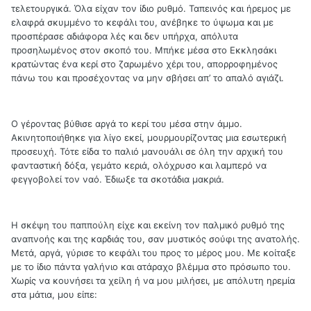
τελετουργικά. Όλα είχαν τον ίδιο ρυθμό. Ταπεινός και ήρεμος με
ελαφρά σκυμμένο το κεφάλι του, ανέβηκε το ύψωμα και με
προσπέρασε αδιάφορα λές και δεν υπήρχα, απόλυτα
προσηλωμένος στον σκοπό του. Μπήκε μέσα στο Εκκλησάκι
κρατώντας ένα κερί στο ζαρωμένο χέρι του, απορροφημένος
πάνω του και προσέχοντας να μην σβήσει απ’ το απαλό αγιάζι.
Ο γέροντας βύθισε αργά το κερί του μέσα στην άμμο.
Ακινητοποιήθηκε για λίγο εκεί, μουρμουρίζοντας μια εσωτερική
προσευχή. Τότε είδα το παλιό μανουάλι σε όλη την αρχική του
φανταστική δόξα, γεμάτο κεριά, ολόχρυσο και λαμπερό να
φεγγοβολεί τον ναό. Έδιωξε τα σκοτάδια μακριά.
Η σκέψη του παππούλη είχε και εκείνη τον παλμικό ρυθμό της
αναπνοής και της καρδιάς του, σαν μυστικός σούφι της ανατολής.
Μετά, αργά, γύρισε το κεφάλι του προς το μέρος μου. Με κοίταξε
με το ίδιο πάντα γαλήνιο και ατάραχο βλέμμα στο πρόσωπο του.
Χωρίς να κουνήσει τα χείλη ή να μου μιλήσει, με απόλυτη ηρεμία
στα μάτια, μου είπε: