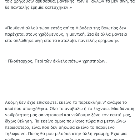
τοῖς χρῄζουσιν ἀρύσασθαι μαντικῆς· τῶν δ´ ἄλλων τὰ μὲν σιγή, τὰ
δὲ παντελὴς ἐρημία κατέσχηκεν.»
«Πουθενά αλλού τώρα εκτός απ’ τη Λιβαδειά της Βοιωτίας δεν
παρέχεται στους χριζόμενους, η μαντική. Στα δε άλλα μαντεία
είτε απλώθηκε σιγή είτε τα κατέλαβε παντελής ερήμωση».
- Πλούταρχος, Περὶ τῶν ἐκλελοιπότων χρηστηρίων.
Ακόμη δεν έχω επισκεφτεί εκείνο το παρεκκλήσι ν' ανάψω το
κερί που υποσχέθηκα. Όλο το αναβάλω ή το ξεχνάω. Μια δύναμη
νωθρότητας μας ακινητοποιεί και νιώθουμε ξένο τον εαυτό μας,
δίχως θέληση. Για εκείνο όμως που ίσως τώρα πια μετανιώνω
περισσότερο, είναι που δεν σήκωσα εκείνο το παράξενο
τηλέφωνο. Ποιος θα μου μιλούσε στην άλλη γραμμή; Έχω μια
αίσθηση , μια πεποίθηση , που ακόμη και αν μπορούσα να την