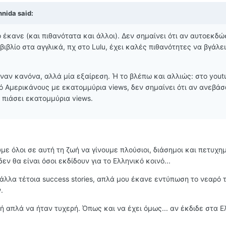
hnida said:
ο έκανε (και πιθανότατα και άλλοι). Δεν σημαίνει ότι αν αυτοεκδώ
βιβλίο στα αγγλικά, πχ στο Lulu, έχει καλές πιθανότητες να βγάλε
ναν κανόνα, αλλά μία εξαίρεση. Ή το βλέπω και αλλιώς: στο yout
ό Αμερικάνους με εκατομμύρια views, δεν σημαίνει ότι αν ανεβά
α πιάσει εκατομμύρια views.
με όλοι σε αυτή τη ζωή να γίνουμε πλούσιοι, διάσημοι και πετυχημ
εν θα είναι όσοι εκδίδουν για το Ελληνικό κοινό...
 άλλα τέτοια success stories, απλά μου έκανε εντύπωση το νεαρό 
.
ή απλά να ήταν τυχερή. Όπως και να έχει όμως... αν έκδιδε στα Ελ