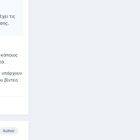
χει τις
σης.
ι κάποιος
τά.
e υπάρχουν
υ βίντεο
Author