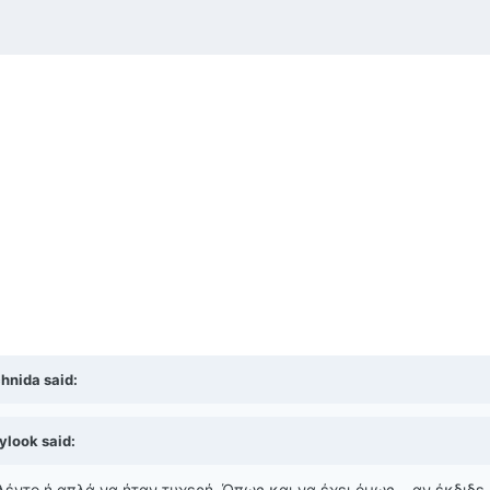
hnida said:
ylook said:
λέντο ή απλά να ήταν τυχερή. Όπως και να έχει όμως... αν έκδιδε