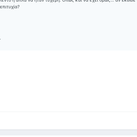
 επιτυχία?
.