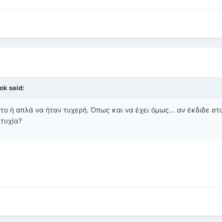
ok said:
το ή απλά να ήταν τυχερή. Όπως και να έχει όμως... αν έκδιδε στ
ιτυχία?