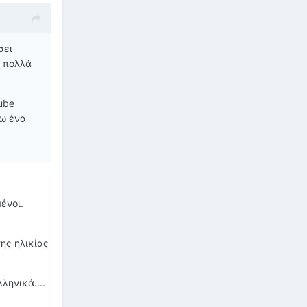
σει
ι πολλά
ube
σω ένα
ένοι.
της ηλικίας
ληνικά....