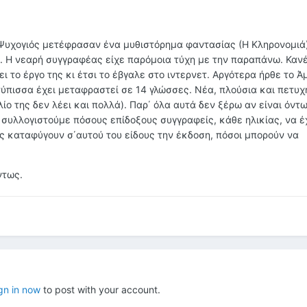
 Ψυχογιός μετέφρασαν ένα μυθιστόρημα φαντασίας (Η Κληρονομιά)
. Η νεαρή συγγραφέας είχε παρόμοια τύχη με την παραπάνω. Καν
ι το έργο της κι έτσι το έβγαλε στο ιντερνετ. Αργότερα ήρθε το Ά
ύπισσα έχει μεταφραστεί σε 14 γλώσσες. Νέα, πλούσια και πετυχ
λίο της δεν λέει και πολλά). Παρ΄ όλα αυτά δεν ξέρω αν είναι όντ
 συλλογιστούμε πόσους επίδοξους συγγραφείς, κάθε ηλικίας, να έ
ύς καταφύγουν σ΄αυτού του είδους την έκδοση, πόσοι μπορούν να
ντως.
gn in now
to post with your account.