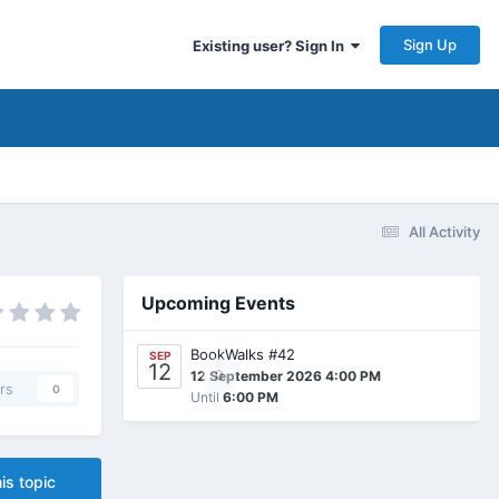
Sign Up
Existing user? Sign In
All Activity
Upcoming Events
BookWalks #42
SEP
12
0
12 September 2026 4:00 PM
rs
0
Until
6:00 PM
is topic