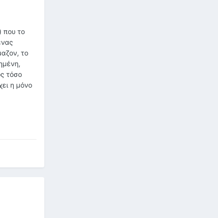
 που το
ένας
μαζον, το
ημένη,
ως τόσο
χει η μόνο