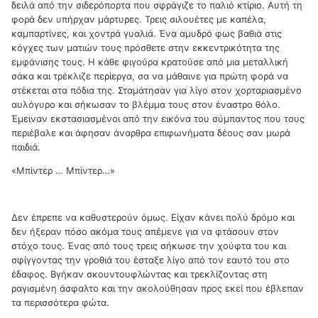
δειλά από την σιδερόπορτα που σφράγιζε το παλιό κτίριο. Αυτή τη
φορά δεν υπήρχαν μάρτυρες. Τρεις σιλουέτες με καπέλα,
καμπαρτίνες, και χοντρά γυαλιά. Ένα αμυδρό φως βαθιά στις
κόγχες των ματιών τους πρόσθετε στην εκκεντρικότητα της
εμφάνισης τους. Η κάθε φιγούρα κρατούσε από μια μεταλλική
σάκα και τρέκλιζε περίεργα, σα να μάθαινε για πρώτη φορά να
στέκεται στα πόδια της. Σταμάτησαν για λίγο στον χορταριασμένο
αυλόγυρο και σήκωσαν το βλέμμα τους στον έναστρο θόλο.
Έμειναν εκστασιασμένοι από την εικόνα του σύμπαντος που τους
περιέβαλε και άφησαν άναρθρα επιφωνήματα δέους σαν μωρά
παιδιά.
«Μπίντερ … Μπίντερ…»
Δεν έπρεπε να καθυστερούν όμως. Είχαν κάνει πολύ δρόμο και
δεν ήξεραν πόσο ακόμα τους απέμενε για να φτάσουν στον
στόχο τους. Ένας από τους τρεις σήκωσε την χούφτα του και
σφίγγοντας την γροθιά του έσταξε λίγο από τον εαυτό του στο
έδαφος. Βγήκαν σκουντουφλώντας και τρεκλίζοντας στη
ραγισμένη άσφαλτο και την ακολούθησαν προς εκεί που έβλεπαν
τα περισσότερα φώτα.