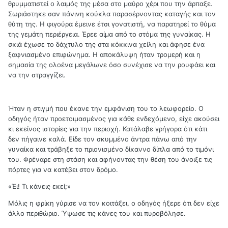
θρυμματιστεί ο λαιμός της μέσα στο μαύρο χέρι που την άρπαξε.
Σωριάστηκε σαν πάνινη κούκλα παρασέρνοντας καταγής και τον
θύτη της. Η φιγούρα έμεινε έτσι γονατιστή, να παρατηρεί το θύμα
της γεμάτη περιέργεια. Έρεε αίμα από το στόμα της γυναίκας. Η
σκιά έχωσε το δάχτυλο της στα κόκκινα χείλη και άφησε ένα
ξαφνιασμένο επιφώνημα. Η αποκάλυψη ήταν τρομερή και η
σημασία της ολοένα μεγάλωνε όσο συνέχισε να την ρουφάει και
να την στραγγίζει.
Ήταν η στιγμή που έκανε την εμφάνιση του το λεωφορείο. Ο
οδηγός ήταν προετοιμασμένος για κάθε ενδεχόμενο, είχε ακούσει
κι εκείνος ιστορίες για την περιοχή. Κατάλαβε γρήγορα ότι κάτι
δεν πήγαινε καλά. Είδε τον σκυμμένο άντρα πάνω από την
γυναίκα και τράβηξε το πριονισμένο δίκαννο δίπλα από το τιμόνι
του. Φρέναρε στη στάση και αφήνοντας την θέση του άνοιξε τις
πόρτες για να κατέβει στον δρόμο.
«Έι! Τι κάνεις εκεί;»
Μόλις η φρίκη γύρισε να τον κοιτάξει, ο οδηγός ήξερε ότι δεν είχε
άλλο περιθώριο. Ύψωσε τις κάνες του και πυροβόλησε.