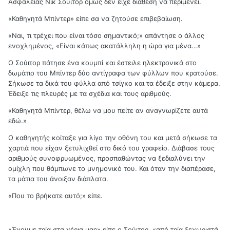
Ασφαλείας Νικ Σούιτορ όμως δεν είχε διάθεση να περιμένει.
«Καθηγητά Μπίντερ» είπε σα να ζητούσε επιβεβαίωση.
«Ναι, τι τρέχει που είναι τόσο σημαντικό;» απάντησε ο άλλος
ενοχλημένος, «Είναι κάπως ακατάλληλη η ώρα για μένα…»
Ο Σούιτορ πάτησε ένα κουμπί και έστειλε ηλεκτρονικά στο
δωμάτιο του Μπίντερ δύο αντίγραφα των φύλλων που κρατούσε.
Σήκωσε τα δικά του φύλλα από τσίγκο και τα έδειξε στην κάμερα.
Έδειξε τις πλευρές με τα σχέδια και τους αριθμούς.
«Καθηγητά Μπίντερ, θέλω να μου πείτε αν αναγνωρίζετε αυτά
εδώ.»
Ο καθηγητής κοίταξε για λίγο την οθόνη του και μετά σήκωσε τα
χαρτιά που είχαν ξετυλιχθεί στο δικό του γραφείο. Διάβασε τους
αριθμούς συνοφρυωμένος, προσπαθώντας να ξεδιαλύνει την
ομίχλη που θάμπωνε το μνημονικό του. Και όταν την διαπέρασε,
τα μάτια του άνοιξαν διάπλατα.
«Που το βρήκατε αυτό;» είπε.
«Έχουμε τρία στα χέρια μας» είπε ο Σούιτορ, «από τρία ξεχωριστά