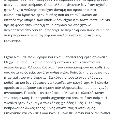
εκείνους τους αριθμούς. Οι μεταλλικοί γίγαντες δεν ήταν εχθρός,
ήταν δοχεία γνώσης, παρείχαν δύναμη και προστασία στα
εύθραυστα Κρόιλαν, ήταν άμαξες που θα τα ανύψωναν σε
επίπεδα την ύπαρξη των οποίων δεν είχαν φανταστεί ποτέ. Και για
πρώτη φορά στην ύπαρξη τους άρχισαν να αποζητούν
περισσότερα από όσα τους παρείχε το περιορισμένο πλέγμα. Τώρα
που μπορούσαν να αντιγράφουν ανεξάντλητα τους γίγαντες
μεταφοράς.
Είχαν διανύσει πολύ δρόμο και είχαν υποστεί τρομερές απώλειες.
Μέχρι να μάθουν και να προσαρμοστούν είχαν καταστραφεί
πολλά δοχεία. Χιλιάδες Κρόιλαν ήταν ενσωματωμένα σε κάθε ένα
από αυτά τα δοχεία, αυτά τα ανδρείκελα. Κοίταξε την γυναίκα που
ήταν μαζί του στο δωμάτιο. Στεκόταν μπροστά στον ολόσωμο
καθρέπτη και δεν χόρταινε να κοιτάζει τον εαυτό της. Η βιολογία
πρόσθετε επιμέρους και σημαντικές πληροφορίες που οι μηχανές
αγνοούσαν. Προσέφεραν καλύτερη κάλυψη και ολοκλήρωναν
την αφομοίωση. Η ισορροπία μηχανής και σάρκας ήταν καίρια. Η
γυναίκα ήταν όχημα για τριακόσιες χιλιάδες ζωές. Ο Σούιτορ
κουβαλούσε άλλες τόσες. Ένας απίστευτος συντονισμός
μηχανικής και νου σε εφαρμογή. Ήθελε πειθαρχία και οι άνθρωποι