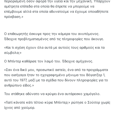
περιορισμένη όσον αφορά την υγεία και την μηχανική. Υπάρχουν
αμέτρητα επίπεδα στα οποία θα έπρεπε να μπορούμε να
επέμβουμε αλλά στα οποία αδυνατούμε να έχουμε οποιαδήποτε
πρόσβαση.»
Ο επιθεωρητής έσκυψε προς την κάμερα του ανυπόμονος.
Έδειχνε προβληματισμένος από τις πληροφορίες που άκουγε.
«Και τι σχέση έχουν όλα αυτά με αυτούς τους αριθμούς και τα
σύμβολα;»
Ο Μπίντερ καθάρισε τον λαιμό του. Έδειχνε αμήχανος.
«Σαν ένα δικό μου, προσωπικό αστείο, ένα από τα προγράμματα
που εισήγαγα ήταν το ηχογραφημένο μήνυμα του Βόγιατζερ 1,
αυτό του 1977, μαζί με τα σχέδια που δίνουν πληροφορίες για το
ανθρώπινο είδος.»
Του στάθηκε αδύνατο να κρύψει ένα αυτάρεσκο χαμόγελο.
«Γιατί κάνατε κάτι τέτοιο κύριε Μπίντερ;» ρώτησε ο Σούιτορ χωρίς
ίχνος από χιούμορ.