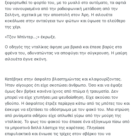
ξεφορτωθεί το φορτίο του, με το μυαλό στο αυτόματο, τα αφτιά
του νανουρισμένα από την ραδιοφωνική μετάδοση από την
Σελήνη, σχετικά με την αποστολή στον Άρη. Η σιλουέτα
κοκάλωσε στην ανταύγεια των φώτων και ύψωσε το ελεύθερο
της χέρι.
«Τζον Μπίντερ…;» έκρωξε.
Ο οδηγός της νταλίκας άφησε μια βρισιά και έπεσε βαρύς στα
φρένα του, αδυνατώντας να αποφύγει την σύγκρουση. Η μαύρη
σιλουέτα έγινε σκόνη.
Κατέβηκε στην άσφαλτο βλαστημώντας και κλαψουρίζοντας.
Ήταν σίγουρος ότι είχε σκοτώσει άνθρωπο. Όσο και να έψαξε
όμως δεν βρήκε κανένα ίχνος από πτώμα ή τραυματία. Δεν
μπορεί να είχε χτυπήσει μια ψευδαίσθηση. Είχε ακούσει τον
γδούπο. Η άσφαλτος έτριζε περίεργα κάτω από τις μπότες του και
έσκυψε να εξετάσει το οδόστρωμα με τον φακό του. Μια στρώση
από ρινίσματα σιδήρου είχε απλωθεί γύρω από την μούρη της
νταλίκας. Το φως του φακού του έπιασε ένα εξόγκωμα πίσω από
τα μπροστινά διπλά λάστιχα της καρότσας. Πλησίασε
επιφυλακτικά και ένιωσε τις τρίχες στον σβέρκο του να