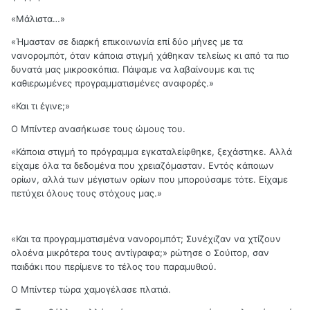
«Μάλιστα…»
«Ήμασταν σε διαρκή επικοινωνία επί δύο μήνες με τα
νανορομπότ, όταν κάποια στιγμή χάθηκαν τελείως κι από τα πιο
δυνατά μας μικροσκόπια. Πάψαμε να λαβαίνουμε και τις
καθιερωμένες προγραμματισμένες αναφορές.»
«Και τι έγινε;»
Ο Μπίντερ ανασήκωσε τους ώμους του.
«Κάποια στιγμή το πρόγραμμα εγκαταλείφθηκε, ξεχάστηκε. Αλλά
είχαμε όλα τα δεδομένα που χρειαζόμασταν. Εντός κάποιων
ορίων, αλλά των μέγιστων ορίων που μπορούσαμε τότε. Είχαμε
πετύχει όλους τους στόχους μας.»
«Και τα προγραμματισμένα νανορομπότ; Συνέχιζαν να χτίζουν
ολοένα μικρότερα τους αντίγραφα;» ρώτησε ο Σούιτορ, σαν
παιδάκι που περίμενε το τέλος του παραμυθιού.
Ο Μπίντερ τώρα χαμογέλασε πλατιά.