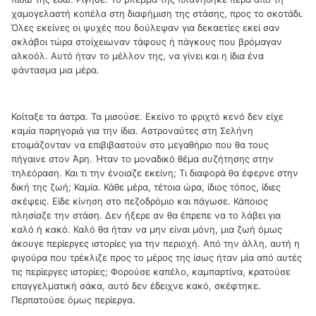
χαμογελαστή κοπέλα στη διαφήμιση της στάσης, προς το σκοτάδι.
Όλες εκείνες οι ψυχές που δούλεψαν για δεκαετίες εκεί σαν
σκλάβοι τώρα στοίχειωναν τάφους ή πάγκους που βρόμαγαν
αλκοόλ. Αυτό ήταν το μέλλον της, να γίνει και η ίδια ένα
φάντασμα μια μέρα.
Κοίταξε τα άστρα. Τα μισούσε. Εκείνο το φριχτό κενό δεν είχε
καμία παρηγοριά για την ίδια. Αστροναύτες στη Σελήνη
ετοιμάζονταν να επιβιβαστούν στο μεγαθήριο που θα τους
πήγαινε στον Άρη. Ήταν το μοναδικό θέμα συζήτησης στην
τηλεόραση. Και τι την ένοιαζε εκείνη; Τι διαφορά θα έφερνε στην
δική της ζωή; Καμία. Κάθε μέρα, τέτοια ώρα, ίδιος τόπος, ίδιες
σκέψεις. Είδε κίνηση στο πεζοδρόμιο και πάγωσε. Κάποιος
πλησίαζε την στάση. Δεν ήξερε αν θα έπρεπε να το λάβει για
καλό ή κακό. Καλό θα ήταν να μην είναι μόνη, μια ζωή όμως
άκουγε περίεργες ιστορίες για την περιοχή. Από την άλλη, αυτή η
φιγούρα που τρέκλιζε προς το μέρος της ίσως ήταν μία από αυτές
τις περίεργες ιστορίες; Φορούσε καπέλο, καμπαρτίνα, κρατούσε
επαγγελματική σάκα, αυτό δεν έδειχνε κακό, σκέφτηκε.
Περπατούσε όμως περίεργα.