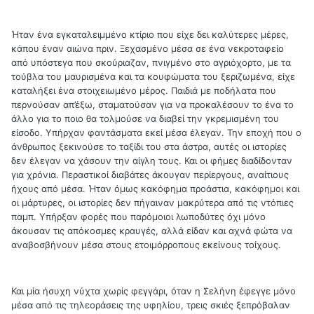
Ήταν ένα εγκαταλειμμένο κτίριο που είχε δει καλύτερες μέρες,
κάπου έναν αιώνα πριν. Ξεχασμένο μέσα σε ένα νεκροταφείο
από υπόστεγα που σκούριαζαν, πνιγμένο στο αγριόχορτο, με τα
τούβλα του μαυρισμένα και τα κουφώματα του ξεριζωμένα, είχε
καταλήξει ένα στοιχειωμένο μέρος. Παιδιά με ποδήλατα που
περνούσαν απ’έξω, σταματούσαν για να προκαλέσουν το ένα το
άλλο για το ποιο θα τολμούσε να διαβεί την γκρεμισμένη του
είσοδο. Υπήρχαν φαντάσματα εκεί μέσα έλεγαν. Την εποχή που ο
άνθρωπος ξεκινούσε το ταξίδι του στα άστρα, αυτές οι ιστορίες
δεν έλεγαν να χάσουν την αίγλη τους. Και οι φήμες διαδίδονταν
για χρόνια. Περαστικοί διαβάτες άκουγαν περίεργους, αναίτιους
ήχους από μέσα. Ήταν όμως κακόφημα προάστια, κακόφημοι και
οι μάρτυρες, οι ιστορίες δεν πήγαιναν μακρύτερα από τις ντόπιες
παμπ. Υπήρξαν φορές που παρόμοιοι λωποδύτες όχι μόνο
άκουσαν τις απόκοσμες κραυγές, αλλά είδαν και αχνά φώτα να
αναβοσβήνουν μέσα στους ετοιμόρροπους εκείνους τοίχους.
Και μία ήσυχη νύχτα χωρίς φεγγάρι, όταν η Σελήνη έφεγγε μόνο
μέσα από τις τηλεοράσεις της υφηλίου, τρεις σκιές ξεπρόβαλαν