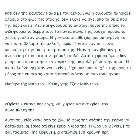
Κάτι δεν της καθόταν καλά με τον ξένο. Ενώ η σιλουέτα πλησίαζε
ολοένα στο φως της στάσης, δεν έλεγε να βγει από τη σκιά που
την περιέκλειε. Λες και φορούσε το σκοτάδι πάνω της όπως το
φίδι φοράει το δέρμα του. Τα πάντα πάνω της, ρούχα, πρόσωπο,
χέρια, γυάλιζαν μαύρα. Η γυναίκα οπισθοχώρησε σκιαγμένη και
γύρισε το βλέμμα της αλλού, περιορίζοντας τον περίεργο
επισκέπτη στην άκρη του ματιού της. Ήταν η συνηθισμένη της
αντίδραση όταν κάτι την τρόμαζε πολύ. Αυτή τη φορά όμως δεν
μπορούσε να κρατήσει το κεφάλι της ασφαλή μέσα στην άμμο. Η
σκιά ολοένα ερχόταν για εκείνη. Είχε απλώσει το χέρι της προς το
μέρος της γυναίκας και της απευθυνόταν με πνιχτούς ήχους.
«Καθηγητής Μπίντερ… Καθηγητής Τζον Μπίντερ;»
«Ορίστε;» έκανε περίεργη, και γύρισε να αντικρίσει τον
συνομιλητή της.
Αυτό που είδε κάτω από το χλωμό φως της στάσης την έκανε να
καταλάβει αμέσως ότι είχε έρθει η ώρα της. Η ώρα να φύγει με τα
φαντάσματα. Της ξέφυγε μια απελπισμένη κραυγή πριν