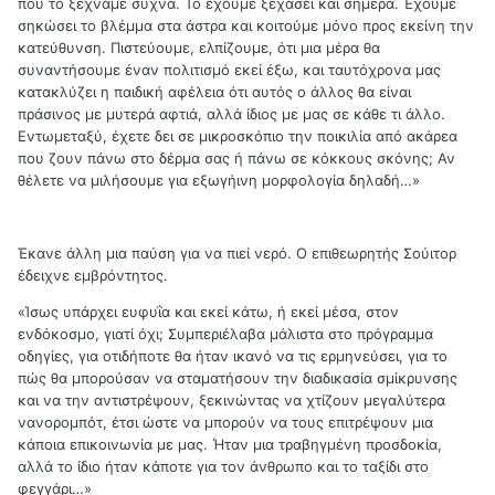
που το ξεχνάμε συχνά. Το έχουμε ξεχάσει και σήμερα. Έχουμε
σηκώσει το βλέμμα στα άστρα και κοιτούμε μόνο προς εκείνη την
κατεύθυνση. Πιστεύουμε, ελπίζουμε, ότι μια μέρα θα
συναντήσουμε έναν πολιτισμό εκεί έξω, και ταυτόχρονα μας
κατακλύζει η παιδική αφέλεια ότι αυτός ο άλλος θα είναι
πράσινος με μυτερά αφτιά, αλλά ίδιος με μας σε κάθε τι άλλο.
Εντωμεταξύ, έχετε δει σε μικροσκόπιο την ποικιλία από ακάρεα
που ζουν πάνω στο δέρμα σας ή πάνω σε κόκκους σκόνης; Αν
θέλετε να μιλήσουμε για εξωγήινη μορφολογία δηλαδή…»
Έκανε άλλη μια παύση για να πιεί νερό. Ο επιθεωρητής Σούιτορ
έδειχνε εμβρόντητος.
«Ίσως υπάρχει ευφυΐα και εκεί κάτω, ή εκεί μέσα, στον
ενδόκοσμο, γιατί όχι; Συμπεριέλαβα μάλιστα στο πρόγραμμα
οδηγίες, για οτιδήποτε θα ήταν ικανό να τις ερμηνεύσει, για το
πώς θα μπορούσαν να σταματήσουν την διαδικασία σμίκρυνσης
και να την αντιστρέψουν, ξεκινώντας να χτίζουν μεγαλύτερα
νανορομπότ, έτσι ώστε να μπορούν να τους επιτρέψουν μια
κάποια επικοινωνία με μας. Ήταν μια τραβηγμένη προσδοκία,
αλλά το ίδιο ήταν κάποτε για τον άνθρωπο και το ταξίδι στο
φεγγάρι…»