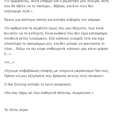
«Το αμφιβάλλω, αλλά υπάρχει και η ρομαντική μου πλευρά, αυτή
που θα ήθελε να το πιστέψει… Βέβαια, κανένα τους δεν
επέστρεψε ποτέ.»
Έκανε μια απότομη παύση και κοίταξε σοβαρός την κάμερα.
«Οι αριθμοί και τα σύμβολα όμως που μου δείχνετε, πως είναι
δυνατόν να τα κατέχετε; Είναι κωδικοί που δεν είχα καταγράψει
πουθενά εκτός λογισμικού. Είτε κάποιος γνώριζε τότε και είχε
υποκλέψει το πρόγραμμα μου, και δεν μπορώ να φανταστώ το
λόγο… Θέλω να πω κύριε επιθεωρητά, κάποιος μας κάνει φάρσα
ή…»
«Ή…;»
«Έχουμε επιβεβαίωση επαφής με νοήμονα μικρόκοσμο! Μα πως;
Πρέπει να μου εξηγήσετε που βρήκατε αυτούς τους πίνακες!»
Ο Νικ Σούιτορ κοίταξε το κενό σκεφτικός.
«Θα σας πάρω σε λίγο καθηγητά Μπίντερ. Αναμείνατε.»
To τέλος αύριο