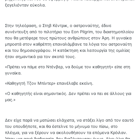
ξεγελιόνταν εύκολα.
Στην τηλεόραση, ο Στηβ Κέντρικ, ο αστροναύτης, έδινε
συνέντευξη από το πιλοτήριο του Eon Pilgrim, του διαστημοπλοίου
που θα μετέφερε τους πρώτους ανθρώπους στον Άρη. Η γυναίκα
μπροστά στον καθρέπτη επαναλάμβανε τα λόγια του αστροναύτη
και του δημοσιογράφου. Η κατάκτηση και λειτουργία της ομιλίας
ήταν σημαντικά για τον σκοπό τους.
«Πρέπει να πάμε στο Ντένβερ, να δούμε τον καθηγητή» είπε στη
γυναίκα.
«Καθηγητή Τζον Μπίντερ» επανέλαβε εκείνη.
«Ο καθηγητής είναι σημαντικός. Δεν πρέπει να πει σε άλλους για
μας.»
Δεν είχε παρά να ματώσει ελάχιστα, να στάξει λίγο από τον εαυτό
του οπουδήποτε, και θα έστελνε το μήνυμα του πίσω, στο
πλέγμα, για να ξέρουν να ακολουθήσουν τα επόμενα Κρόιλαν.
Ήταν μια αργή διαδικασία, δεν βιαζόντουσαν όμως. Λίγο-λίγο θα