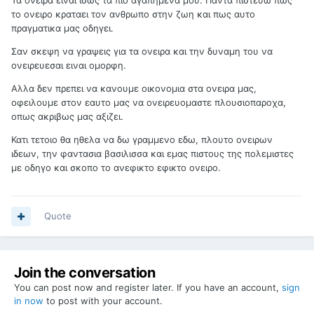
Τα ονειρα ειναι ισως τα πιο αγαπημενα μου. Παντα πιστευω πως
το ονειρο κραταει τον ανθρωπο στην ζωη και πως αυτο
πραγματικα μας οδηγει.
Σαν σκεψη να γραψεις για τα ονειρα και την δυναμη του να
ονειρευεσαι ειναι ομορφη.
Αλλα δεν πρεπει να κανουμε οικονομια στα ονειρα μας,
οφειλουμε στον εαυτο μας να ονειρευομαστε πλουσιοπαροχα,
οπως ακριβως μας αξιζει.
Κατι τετοιο θα ηθελα να δω γραμμενο εδω, πλουτο ονειρων
ιδεων, την φαντασια βασιλισσα και εμας πιστους της πολεμιστες
με οδηγο και σκοπο το ανεφικτο εφικτο ονειρο.
Quote
Join the conversation
You can post now and register later. If you have an account,
sign
in now
to post with your account.