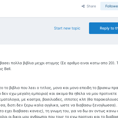
Share
Followe
Start new topic
Reply to th
ασει πολλα βιβλια μεχρι στιγμης (Σε αριθμο ειναι κατω απο 20). 
ς Bell.
ο το βιβλιο που λεει ο τιτλος, μονο και μονο επειδη το βρισκω πρ
 δεν εχω μεγαλη εμπειρια) και ακομα θα ηθελα να μου προτινετε
 θεματολογια, με καστρα, βασιλιαδες, ιπποτες κλπ (θα παρακαλουσα
σα, διοτι δεν ξερω καλα αγγλικα, ωστε να διαβασω ξενογλωσσα).
 το εχει διαβασει κανεις), τη γνωμη του, για να δω αν οντως κανω
ολοι οι δικοι μου ανθρωποι που τους το εχω προτινει και το διαβα