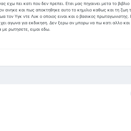
σας εχω πει κατι που δεν πρεπει. Ετσι μας πηγαινει μετα το βιβλιο
ιον ανηκε και πως αποκτηθηκε αυτο το κημιλιο καθως και τη ζωη 
ωα τον Yγκ ντε Λυκ ο οποιος ειναι και ο βασικος πρωταγωνιστης. 
 εχει αγωνα για εκδικηση. Δεν ξερω αν μπορω να πω κατι αλλο και
α με ρωτησετε, ειμαι εδω.