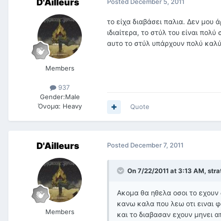
D'Ailleurs
Posted
December 5, 2011
το είχα διαβάσει παλια. Δεν μου 
ιδιαίτερα, το στύλ του είναι πολύ
αυτο το στύλ υπάρχουν πολύ καλύτ
Members
937
Gender:
Male
Όνομα:
Heavy
Quote
D'Ailleurs
Posted
December 7, 2011
On 7/22/2011 at 3:13 AM, stra
Ακομα θα ηθελα οσοι το εχουν δ
κανω καλα που λεω οτι ειναι φ
Members
και το διαβασαν εχουν μηνει α