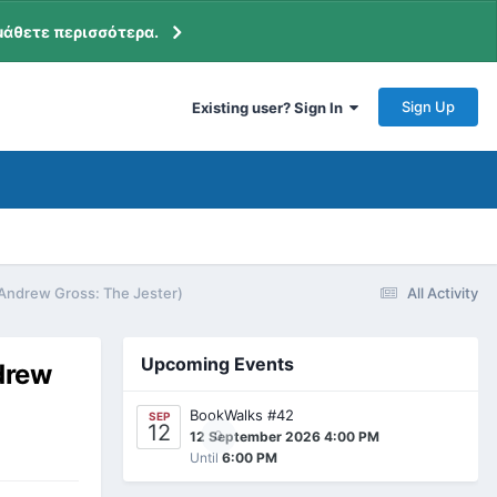
μάθετε περισσότερα.
Sign Up
Existing user? Sign In
Andrew Gross: The Jester)
All Activity
Upcoming Events
drew
BookWalks #42
SEP
12
0
12 September 2026 4:00 PM
Until
6:00 PM