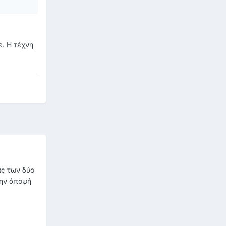
ε. Η τέχνη
ας των δύο
την άποψή