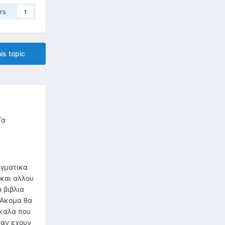
rs
1
is topic
Τα
αγματικα
 και αλλου
 βιβλια
 Ακομα θα
 καλα που
σαν εχουν