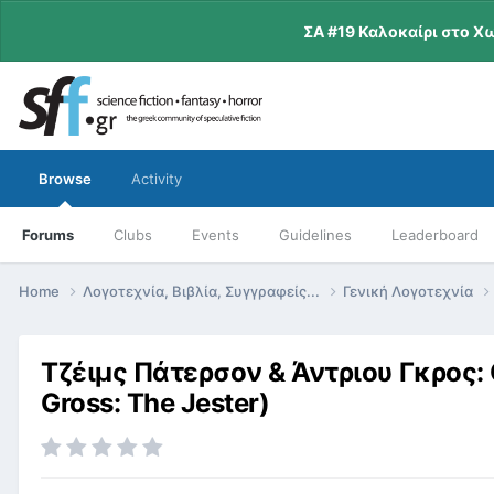
ΣΑ #19 Καλοκαίρι στο Χ
Browse
Activity
Forums
Clubs
Events
Guidelines
Leaderboard
Home
Λογοτεχνία, Βιβλία, Συγγραφείς...
Γενική Λογοτεχνία
Τζέιμς Πάτερσον & Άντριου Γκρος:
Gross: The Jester)