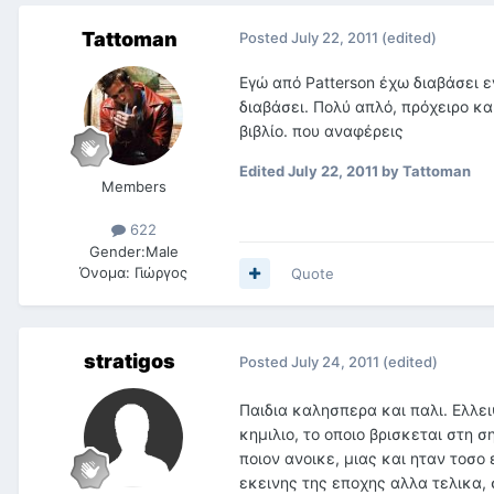
Tattoman
Posted
July 22, 2011
(edited)
Εγώ από Patterson έχω διαβάσει ε
διαβάσει. Πολύ απλό, πρόχειρο κα
βιβλίο. που αναφέρεις
Edited
July 22, 2011
by Tattoman
Members
622
Gender:
Male
Όνομα:
Γιώργος
Quote
stratigos
Posted
July 24, 2011
(edited)
Παιδια καλησπερα και παλι. Ελλει
κημιλιο, το οποιο βρισκεται στη 
ποιον ανοικε, μιας και ηταν τοσο
εκεινης της εποχης αλλα τελικα,