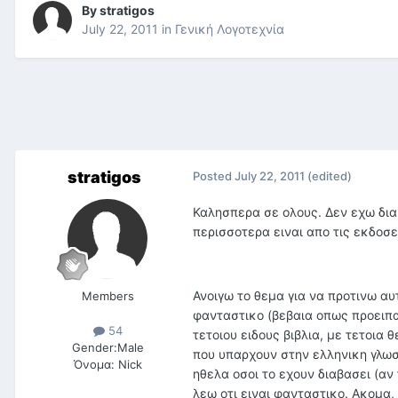
By
stratigos
July 22, 2011
in
Γενική Λογοτεχνία
stratigos
Posted
July 22, 2011
(edited)
Καλησπερα σε ολους. Δεν εχω διαβ
περισσοτερα ειναι απο τις εκδοσει
Ανοιγω το θεμα για να προτινω αυτ
Members
φανταστικο (βεβαια οπως προειπα
54
τετοιου ειδους βιβλια, με τετοια
Gender:
Male
που υπαρχουν στην ελληνικη γλωσ
Όνομα:
Nick
ηθελα οσοι το εχουν διαβασει (αν
λεω οτι ειναι φανταστικο. Ακομα, 