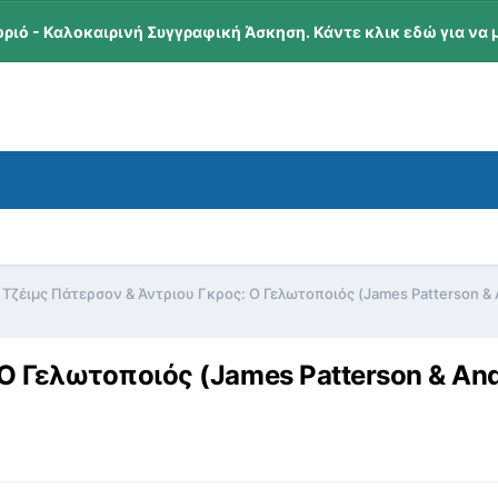
ωριό - Καλοκαιρινή Συγγραφική Άσκηση. Κάντε κλικ εδώ για να 
Τζέιμς Πάτερσον & Άντριου Γκρος: Ο Γελωτοποιός (James Patterson & 
 Ο Γελωτοποιός (James Patterson & An