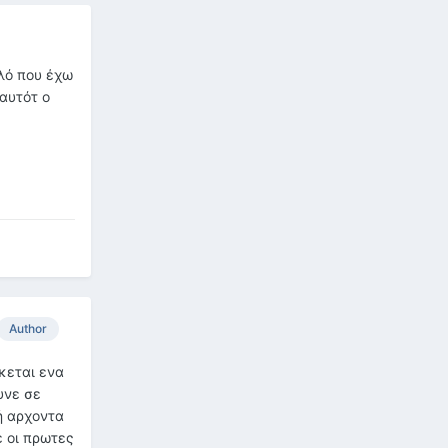
ελό που έχω
 αυτότ ο
Author
κεται ενα
υνε σε
ή αρχοντα
ε οι πρωτες