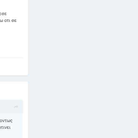
ρεσε
ω οτι σε
 οντως
τινει