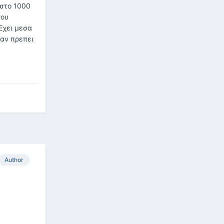
 στο 1000
του
Εχει μεσα
 αν πρεπει
Author