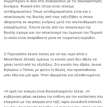
συμμετέχουν οι ίδιοι στις συγκρούσεις με τις ακροαριστερές
δυνάμεις. Φυσικά κάτι τέτοιο είναι τελείως
αντιδημοκρατικό. Όπως αντιδημοκρατικός είναι και ο
αποκλεισμός της Βουλής από τους ταξιτζήδες οι όποιοι
οδηγούνται σε ακραίες κινήσεις μετά την απελευθέρωση του
επαγγέλματος. Έπειτα εκτός από τον αποκλεισμό της
Βουλής έχουμε και τον αποκλεισμό του λιμανιού του Πειραιά
το οποίο είναι απαράδεκτο μέσα σε τουριστική περίοδο».
Ο Πορτοσάλτε έκανε παύση για να πιει νερό αλλά ο
Μουστάκας άλλαξε αμέσως το κανάλι γιατί δεν ήθελε να
χάσει λεπτό από τις εξελίξεις. Στο κανάλι που έβαλε, έκανε
δηλώσεις ο Τσίπας με φόντο τη Βουλή, που προσπαθούσε
μπει εδώ και μία ώρα. Ήταν ιδρωμένος και εξουθενωμένος.
«Η οργή του κόσμου είναι δικαιολογημένη» έλεγε. «Η
κυβέρνηση φέρει ακέραια την ευθύνη για την κατάσταση που
επικρατεί με την απεργία στα ταξί, αφού συνειδητά επέλεξε
εν μέσω τουριστικής περιόδου να ανακοινώσει μέτρα για την