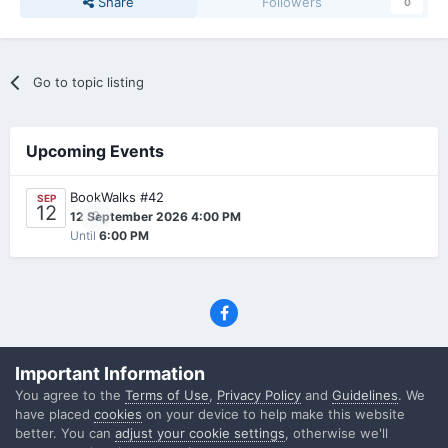
Share
Followers
0
Go to topic listing
Upcoming Events
BookWalks #42
SEP
12
0
12 September 2026 4:00 PM
Until
6:00 PM
Privacy Policy
Contact Us
Cookies
Important Information
(C) SFF.gr, All rights reserved
You agree to the
Terms of Use
,
Privacy Policy
and
Guidelines
. We
Powered by Invision Community
have placed
cookies
on your device to help make this website
better. You can
adjust your cookie settings
, otherwise we'll