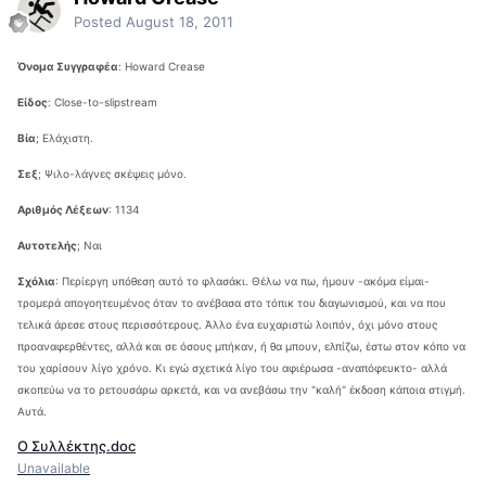
Posted
August 18, 2011
Όνομα Συγγραφέα
: Howard Crease
Είδος
: Close-to-slipstream
Βία
; Eλάχιστη.
Σεξ
; Ψιλο-λάγνες σκέψεις μόνο.
Αριθμός Λέξεων
: 1134
Αυτοτελής
; Ναι
Σχόλια
: Περίεργη υπόθεση αυτό το φλασάκι. Θέλω να πω, ήμουν -ακόμα είμαι-
τρομερά απογοητευμένος όταν το ανέβασα στο τόπικ του διαγωνισμού, και να που
τελικά άρεσε στους περισσότερους. Άλλο ένα ευχαριστώ λοιπόν, όχι μόνο στους
προαναφερθέντες, αλλά και σε όσους μπήκαν, ή θα μπουν, ελπίζω, έστω στον κόπο να
του χαρίσουν λίγο χρόνο. Κι εγώ σχετικά λίγο του αφιέρωσα -αναπόφευκτο- αλλά
σκοπεύω να το ρετουσάρω αρκετά, και να ανεβάσω την "καλή" έκδοση κάποια στιγμή.
Αυτά.
Ο Συλλέκτης.doc
Unavailable