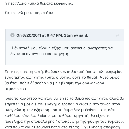
ή περίπλοκο -απλά θέματα έκφρασης.
Συμφωνώ με το παρακάτω:
On 8/20/2011 at 6:47 PM, Stanley said:
Η ένστασή μου είναι η εξής: μου αρέσει οι ανατροπές να
δίνονται εν αγνοία του αφηγητή,
Στην περίπτωση αυτή, θα δούλευε καλά από άποψη πληροφορίας
ένας τρίτος αφηγητής (ούτε ο θύτης, ούτε το θύμα). Αυτό όμως
θα ήταν πολύ δύσκολο να μην βλάψει την one-on-one
ατμόσφαιρα.
Ίσως το καλύτερο να ήταν να είχες το θύμα ως αφηγητή, αλλά θα
έπρεπε να βρεις έναν εύσχημο τρόπο να δώσεις στο τέλος στον
αναγνώστη την εξήγηση που το θύμα δεν μαθαίνει ποτέ, κάτι
καθόλου εύκολο. Επίσης, με το θύμα αφηγητή, θα είχες το
πρόβλημα της αποκάλυψης / απόκρυψης της φύσης του θύματος,
κάτι που τώρα λειτουργεί καλά στο τέλος. Όχι εύκολη απόφαση.