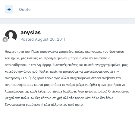
Quote
anysias
Posted
August 20, 2011
Howard τι να πω; Πολύ προσεγμένα γραμμένο, απλές περιγραφές του ψυχισμού
του ήρωα, ρεαλιστικές και προσγειωμένες( μπορεί άνετα να ταυτιστεί ο
οποιοσδήποτε με τον Δημήτρη). Ζωντανές εικόνες και σωστά ενορχηστρωμένες, μας
κατεύθυναν όπου εσύ ήθελες χωρίς να μπορούμε να μαντέψουμε σωστά την
ανατροπή. Ο ρυθμός ήταν λίγο αργός αλλά στοχευόμενος στο να ανεβάσει την
ανυπομονησία μας και να μας σπάσει τα νεύρα μέχρι να έρθει η ανατροπή και να
λατρέψουμε την κάθε λέξη που είχαμε διαβάσει. Από εμένα μπράβο! Ο τίτλος όμως
με χάλασε πολύ. Αν θες κάποια στιγμή άλλαξε τον σε κάτι άλλο δεν ξέρω…
Ξεγυμνωμένα χαμόγελα ή κάτι άλλο εκτός από αυτό.