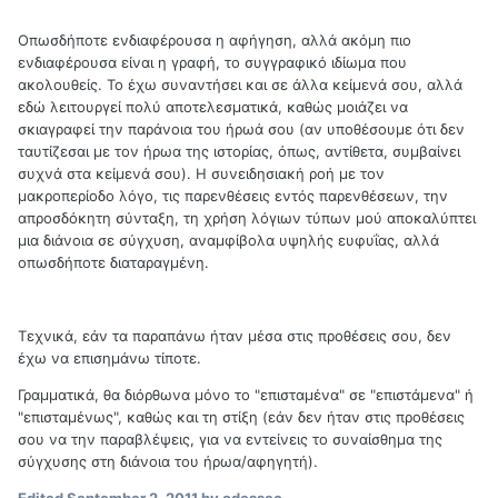
Οπωσδήποτε ενδιαφέρουσα η αφήγηση, αλλά ακόμη πιο
ενδιαφέρουσα είναι η γραφή, το συγγραφικό ιδίωμα που
ακολουθείς. Το έχω συναντήσει και σε άλλα κείμενά σου, αλλά
εδώ λειτουργεί πολύ αποτελεσματικά, καθώς μοιάζει να
σκιαγραφεί την παράνοια του ήρωά σου (αν υποθέσουμε ότι δεν
ταυτίζεσαι με τον ήρωα της ιστορίας, όπως, αντίθετα, συμβαίνει
συχνά στα κείμενά σου). Η συνειδησιακή ροή με τον
μακροπερίοδο λόγο, τις παρενθέσεις εντός παρενθέσεων, την
απροσδόκητη σύνταξη, τη χρήση λόγιων τύπων μού αποκαλύπτει
μια διάνοια σε σύγχυση, αναμφίβολα υψηλής ευφυΐας, αλλά
οπωσδήποτε διαταραγμένη.
Τεχνικά, εάν τα παραπάνω ήταν μέσα στις προθέσεις σου, δεν
έχω να επισημάνω τίποτε.
Γραμματικά, θα διόρθωνα μόνο το "επισταμένα" σε "επιστάμενα" ή
"επισταμένως", καθώς και τη στίξη (εάν δεν ήταν στις προθέσεις
σου να την παραβλέψεις, για να εντείνεις το συναίσθημα της
σύγχυσης στη διάνοια του ήρωα/αφηγητή).
Edited
September 2, 2011
by odesseo