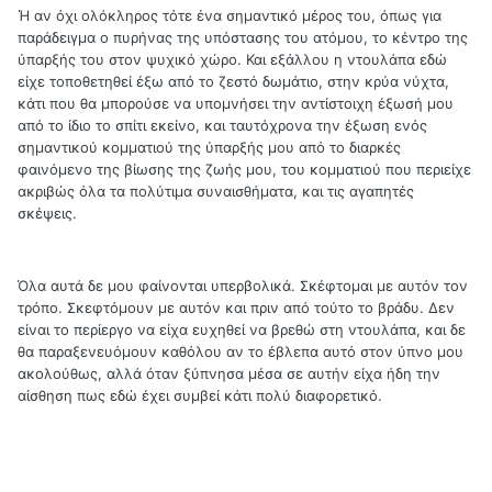
Ή αν όχι ολόκληρος τότε ένα σημαντικό μέρος του, όπως για
παράδειγμα ο πυρήνας της υπόστασης του ατόμου, το κέντρο της
ύπαρξής του στον ψυχικό χώρο. Και εξάλλου η ντουλάπα εδώ
είχε τοποθετηθεί έξω από το ζεστό δωμάτιο, στην κρύα νύχτα,
κάτι που θα μπορούσε να υπομνήσει την αντίστοιχη έξωσή μου
από το ίδιο το σπίτι εκείνο, και ταυτόχρονα την έξωση ενός
σημαντικού κομματιού της ύπαρξής μου από το διαρκές
φαινόμενο της βίωσης της ζωής μου, του κομματιού που περιείχε
ακριβώς όλα τα πολύτιμα συναισθήματα, και τις αγαπητές
σκέψεις.
Όλα αυτά δε μου φαίνονται υπερβολικά. Σκέφτομαι με αυτόν τον
τρόπο. Σκεφτόμουν με αυτόν και πριν από τούτο το βράδυ. Δεν
είναι το περίεργο να είχα ευχηθεί να βρεθώ στη ντουλάπα, και δε
θα παραξενευόμουν καθόλου αν το έβλεπα αυτό στον ύπνο μου
ακολούθως, αλλά όταν ξύπνησα μέσα σε αυτήν είχα ήδη την
αίσθηση πως εδώ έχει συμβεί κάτι πολύ διαφορετικό.