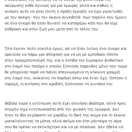
ακύρωσης κάθε έγνοιας για μια τιμωρία, αλλά και καθώς η
ανάγκη αυτή να γίνει τούτη η πράξη έμοιαζε να έχει γιγαντωθεί
με την σκέψη- που την έκανα συνειδητά- πως παρόλο που ήμουν
σε ένα όνειρο θα ήταν δυνατό να καταφέρω κάτι που θα είχε
επίδραση και στην ζωή μου μετά από το τέλος του.
Όλα έγιναν πολύ εύκολα όμως, σα να ήταν όντως ένα όνειρο και
αρκούσε να πάρω μια απόφαση για να μη με εμποδίσει τίποτα
στην πραγματοποίησή της, και η λεπίδα του ξυραφιού βυθίστηκε
στο λαιμό του πατέρα ο οποίος ξύπνησε παρευθύς μόνο που τώρα
δε μπορούσε παρά να πιάνει απεγνωσμένα τη κόκκινη γραμμή
στο λαιμό του, ανίκανος να παράγει έστω και έναν ήχο. Ωστόσο η
ταραχή, οι κινήσεις στο κρεβάτι, ξύπνησαν τη γυναίκα του.
Βέβαια τώρα η εντύπωση αυτή έχει ατονήσει ιδιαίτερα, αλλά προς
στιγμήν είχα εντυπωσιαστεί από την φυσική της ομορφιά. Δεν
ήταν το ίδιο ευχάριστο να χαράξω το δικό της σώμα και το έκανα
μισοκλείνοντας τα μάτια, αλλά ακόμα και έτσι μάντεψα το αίμα
που θα πρέπει να εκτινάχτηκε και να με πιτσίλισε. Δεν ήθελα να