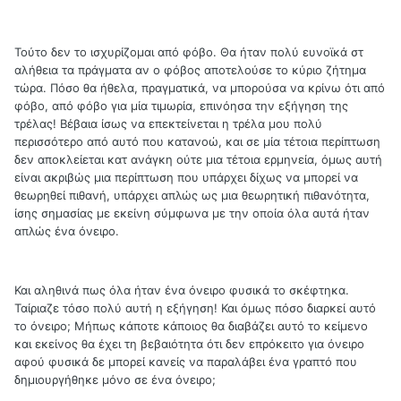
Τούτο δεν το ισχυρίζομαι από φόβο. Θα ήταν πολύ ευνοϊκά στ
αλήθεια τα πράγματα αν ο φόβος αποτελούσε το κύριο ζήτημα
τώρα. Πόσο θα ήθελα, πραγματικά, να μπορούσα να κρίνω ότι από
φόβο, από φόβο για μία τιμωρία, επινόησα την εξήγηση της
τρέλας! Βέβαια ίσως να επεκτείνεται η τρέλα μου πολύ
περισσότερο από αυτό που κατανοώ, και σε μία τέτοια περίπτωση
δεν αποκλείεται κατ ανάγκη ούτε μια τέτοια ερμηνεία, όμως αυτή
είναι ακριβώς μια περίπτωση που υπάρχει δίχως να μπορεί να
θεωρηθεί πιθανή, υπάρχει απλώς ως μια θεωρητική πιθανότητα,
ίσης σημασίας με εκείνη σύμφωνα με την οποία όλα αυτά ήταν
απλώς ένα όνειρο.
Και αληθινά πως όλα ήταν ένα όνειρο φυσικά το σκέφτηκα.
Ταίριαζε τόσο πολύ αυτή η εξήγηση! Και όμως πόσο διαρκεί αυτό
το όνειρο; Μήπως κάποτε κάποιος θα διαβάζει αυτό το κείμενο
και εκείνος θα έχει τη βεβαιότητα ότι δεν επρόκειτο για όνειρο
αφού φυσικά δε μπορεί κανείς να παραλάβει ένα γραπτό που
δημιουργήθηκε μόνο σε ένα όνειρο;