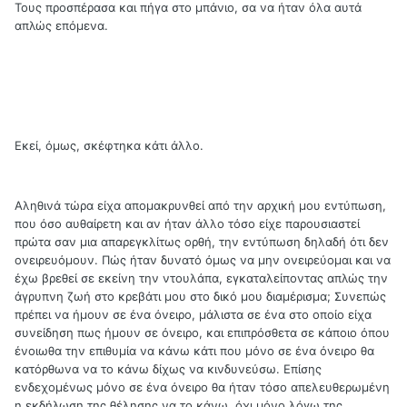
Τους προσπέρασα και πήγα στο μπάνιο, σα να ήταν όλα αυτά
απλώς επόμενα.
Εκεί, όμως, σκέφτηκα κάτι άλλο.
Αληθινά τώρα είχα απομακρυνθεί από την αρχική μου εντύπωση,
που όσο αυθαίρετη και αν ήταν άλλο τόσο είχε παρουσιαστεί
πρώτα σαν μια απαρεγκλίτως ορθή, την εντύπωση δηλαδή ότι δεν
ονειρευόμουν. Πώς ήταν δυνατό όμως να μην ονειρεύομαι και να
έχω βρεθεί σε εκείνη την ντουλάπα, εγκαταλείποντας απλώς την
άγρυπνη ζωή στο κρεβάτι μου στο δικό μου διαμέρισμα; Συνεπώς
πρέπει να ήμουν σε ένα όνειρο, μάλιστα σε ένα στο οποίο είχα
συνείδηση πως ήμουν σε όνειρο, και επιπρόσθετα σε κάποιο όπου
ένοιωθα την επιθυμία να κάνω κάτι που μόνο σε ένα όνειρο θα
κατόρθωνα να το κάνω δίχως να κινδυνεύσω. Επίσης
ενδεχομένως μόνο σε ένα όνειρο θα ήταν τόσο απελευθερωμένη
η εκδήλωση της θέλησης να το κάνω, όχι μόνο λόγω της