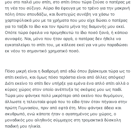
μου στο παλιό μου σπίτι, στο σπίτι όπου τώρα ζούσε ο πατέρας με
τη νέα του σύζυγο. Αύριο θα έφευγα με το τρένο για την μακρινή
πόλη όπου σπουδάζω, και δυστυχώς συνέβη να χάσω το
χαρτοφύλακά μου με τα χρήματα που μου είχε δώσει ο πατέρας
για το ταξίδι το ίδιο και τον πρώτο μήνα της διαμονής μου εκεί.
Οπότε τώρα όφειλα να προμηθευτώ το ίδιο ποσό ξανά, ή κάποιο
συναφές. Ναι, μόνο που ήταν αργά, ο πατέρας δεν ήθελε να
εγκαταλείψει το σπίτι του, με κάλεσε εκεί για να μου παραδώσει
εκ νέου το σημαντικό χρηματικό ποσό.
Πόσο μικρή είναι η διαδρομή από εδώ όπου βρίσκομαι τώρα ως το
σπίτι εκείνο, και όμως πόσο τεράστια είναι από άλλες απόψεις!
Διότι εκείνο το σπίτι δεν υπήρξε για εμένα ένα απλό σπίτι αλλά ο
κύριος χώρος στον οποίο ανέπτυξα τις σκέψεις μου ως παιδί.
Τώρα μου φάνηκε πολύ μικρότερο από εκείνο που θυμόμουν,
άλλωστε η τελευταία φορά που το είδα ήταν όταν πήγαινα στην
πρώτη Γυμνασίου, πριν από εφτά έτη. Μου φάνηκε άδειο και
σκυθρωπό, ενώ κάποτε ήταν ο αγαπημένος μου χώρος, ο
μοναδικός μου αληθινός σύμμαχος στη τρομακτικά δύσκολη
παιδική μου ηλικία.