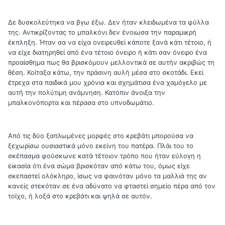
Δε δυσκολεύτηκα να βγω έξω. Δεν ήταν κλειδωμένα τα φύλλα
της. Αντικρίζοντας το μπαλκόνι δεν ένοιωσα την παραμικρή
έκπληξη. Ήταν σα να είχα ονειρευθεί κάποτε ξανά κάτι τέτοιο, ή
να είχε διατηρηθεί από ένα τέτοιο όνειρο ή κάτι σαν όνειρο ένα
προαίσθημα πως θα βρισκόμουν μελλοντικά σε αυτήν ακριβώς τη
θέση. Κοίταξα κάτω, την πράσινη αυλή μέσα στο σκοτάδι. Εκεί
έτρεχα στα παιδικά μου χρόνια και σχημάτισα ένα χαμόγελο με
αυτή την πολύτιμη ανάμνηση. Κατόπιν άνοιξα την
μπαλκονόπορτα και πέρασα στο υπνοδωμάτιο.
Από τις δύο ξαπλωμένες μορφές στο κρεβάτι μπορούσα να
ξεχωρίσω ουσιαστικά μόνο εκείνη του πατέρα. Πλάι του το
σκέπασμα φούσκωνε κατά τέτοιον τρόπο που ήταν εύλογη η
εικασία ότι ένα σώμα βρισκόταν από κάτω του, όμως είχε
σκεπαστεί ολόκληρο, ίσως να φαινόταν μόνο τα μαλλιά της αν
κανείς στεκόταν σε ένα αδύνατο να φταστεί σημείο πέρα από τον
τοίχο, ή λοξά στο κρεβάτι και ψηλά σε αυτόν.