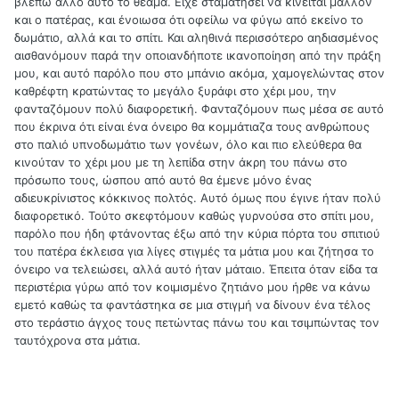
βλέπω άλλο αυτό το θέαμα. Είχε σταματήσει να κινείται μάλλον
και ο πατέρας, και ένοιωσα ότι οφείλω να φύγω από εκείνο το
δωμάτιο, αλλά και το σπίτι. Και αληθινά περισσότερο αηδιασμένος
αισθανόμουν παρά την οποιανδήποτε ικανοποίηση από την πράξη
μου, και αυτό παρόλο που στο μπάνιο ακόμα, χαμογελώντας στον
καθρέφτη κρατώντας το μεγάλο ξυράφι στο χέρι μου, την
φανταζόμουν πολύ διαφορετική. Φανταζόμουν πως μέσα σε αυτό
που έκρινα ότι είναι ένα όνειρο θα κομμάτιαζα τους ανθρώπους
στο παλιό υπνοδωμάτιο των γονέων, όλο και πιο ελεύθερα θα
κινούταν το χέρι μου με τη λεπίδα στην άκρη του πάνω στο
πρόσωπο τους, ώσπου από αυτό θα έμενε μόνο ένας
αδιευκρίνιστος κόκκινος πολτός. Αυτό όμως που έγινε ήταν πολύ
διαφορετικό. Τούτο σκεφτόμουν καθώς γυρνούσα στο σπίτι μου,
παρόλο που ήδη φτάνοντας έξω από την κύρια πόρτα του σπιτιού
του πατέρα έκλεισα για λίγες στιγμές τα μάτια μου και ζήτησα το
όνειρο να τελειώσει, αλλά αυτό ήταν μάταιο. Έπειτα όταν είδα τα
περιστέρια γύρω από τον κοιμισμένο ζητιάνο μου ήρθε να κάνω
εμετό καθώς τα φαντάστηκα σε μια στιγμή να δίνουν ένα τέλος
στο τεράστιο άγχος τους πετώντας πάνω του και τσιμπώντας τον
ταυτόχρονα στα μάτια.