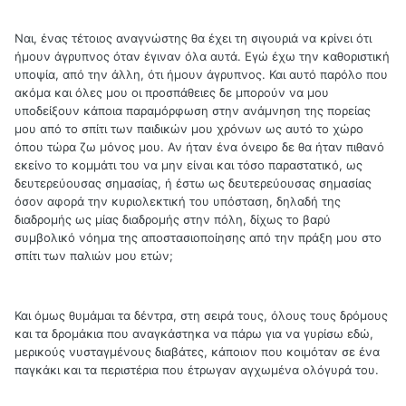
Ναι, ένας τέτοιος αναγνώστης θα έχει τη σιγουριά να κρίνει ότι
ήμουν άγρυπνος όταν έγιναν όλα αυτά. Εγώ έχω την καθοριστική
υποψία, από την άλλη, ότι ήμουν άγρυπνος. Και αυτό παρόλο που
ακόμα και όλες μου οι προσπάθειες δε μπορούν να μου
υποδείξουν κάποια παραμόρφωση στην ανάμνηση της πορείας
μου από το σπίτι των παιδικών μου χρόνων ως αυτό το χώρο
όπου τώρα ζω μόνος μου. Αν ήταν ένα όνειρο δε θα ήταν πιθανό
εκείνο το κομμάτι του να μην είναι και τόσο παραστατικό, ως
δευτερεύουσας σημασίας, ή έστω ως δευτερεύουσας σημασίας
όσον αφορά την κυριολεκτική του υπόσταση, δηλαδή της
διαδρομής ως μίας διαδρομής στην πόλη, δίχως το βαρύ
συμβολικό νόημα της αποστασιοποίησης από την πράξη μου στο
σπίτι των παλιών μου ετών;
Και όμως θυμάμαι τα δέντρα, στη σειρά τους, όλους τους δρόμους
και τα δρομάκια που αναγκάστηκα να πάρω για να γυρίσω εδώ,
μερικούς νυσταγμένους διαβάτες, κάποιον που κοιμόταν σε ένα
παγκάκι και τα περιστέρια που έτρωγαν αγχωμένα ολόγυρά του.