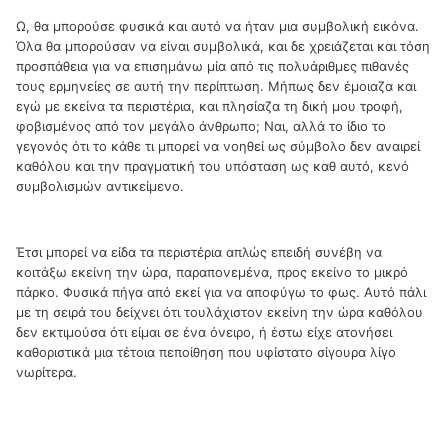
Ω, θα μπορούσε φυσικά και αυτό να ήταν μια συμβολική εικόνα.
Όλα θα μπορούσαν να είναι συμβολικά, και δε χρειάζεται και τόση
προσπάθεια για να επισημάνω μία από τις πολυάριθμες πιθανές
τους ερμηνείες σε αυτή την περίπτωση. Μήπως δεν έμοιαζα και
εγώ με εκείνα τα περιστέρια, και πλησίαζα τη δική μου τροφή,
φοβισμένος από τον μεγάλο άνθρωπο; Ναι, αλλά το ίδιο το
γεγονός ότι το κάθε τι μπορεί να νοηθεί ως σύμβολο δεν αναιρεί
καθόλου και την πραγματική του υπόσταση ως καθ αυτό, κενό
συμβολισμών αντικείμενο.
Έτσι μπορεί να είδα τα περιστέρια απλώς επειδή συνέβη να
κοιτάξω εκείνη την ώρα, παραπονεμένα, προς εκείνο το μικρό
πάρκο. Φυσικά πήγα από εκεί για να αποφύγω το φως. Αυτό πάλι
με τη σειρά του δείχνει ότι τουλάχιστον εκείνη την ώρα καθόλου
δεν εκτιμούσα ότι είμαι σε ένα όνειρο, ή έστω είχε ατονήσει
καθοριστικά μια τέτοια πεποίθηση που υφίστατο σίγουρα λίγο
νωρίτερα.