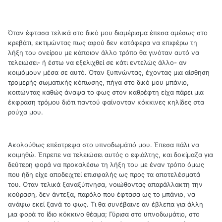
Όταν έφτασα τελικά στο δικό μου διαμέρισμα έπεσα αμέσως στο
κρεβάτι, εκτιμώντας πως αφού δεν κατάφερα να επιφέρω τη
λήξη του ονείρου με κάποιον άλλο τρόπο θα γινόταν αυτό να
τελειώσει- ή έστω να εξελιχθεί σε κάτι εντελώς άλλο- αν
κοιμόμουν μέσα σε αυτό. Όταν ξυπνώντας, έχοντας μια αίσθηση
τρομερής σωματικής κόπωσης, πήγα στο δικό μου μπάνιο,
κοιτώντας καθώς άναψα το φως στον καθρέφτη είχα πάρει μια
έκφραση τρόμου διότι παντού φαίνονταν κόκκινες κηλίδες στα
ρούχα μου.
Ακολούθως επέστρεψα στο υπνοδωμάτιό μου. Έπεσα πάλι να
κοιμηθώ. Έπρεπε να τελειώσει αυτός ο εφιάλτης, και δοκίμαζα για
δεύτερη φορά να προκαλέσω τη λήξη του με έναν τρόπο όμως
που ήδη είχε αποδειχτεί επισφαλής ως προς τα αποτελέσματά
του. Όταν τελικά ξαναξύπνησα, νοιώθοντας απαράλλακτη την
κούραση, δεν άντεξα, παρόλο που έφτασα ως το μπάνιο, να
ανάψω εκεί ξανά το φως. Τι θα συνέβαινε αν έβλεπα για άλλη
μια φορά το ίδιο κόκκινο θέαμα; Γύρισα στο υπνοδωμάτιο, στο