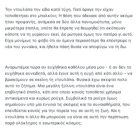
Την ντουλάπα την είδα κατά τύχη. Γιατί άραγε την είχαν
τοποθετήσει στο μπαλκόνι; Η θέση που άδειασε από αυτήν ακόμα
ήταν προφανής, ανάμεσα σε δύο άλλα πανομοιότυπα, μόνο
μικρότερα έπιπλα, οπότε θα έπρεπε να θεωρηθεί ότι σκόπευαν
κάποτε να τη γυρίσουν εκεί. Δε ρώτησα όμως τον πατέρα γι αυτό.
Είχα μονίμως το φόβο ότι αν έμενα περισσότερο θα επέστρεφε η
νέα του γυναίκα, και ήθελα πάση θυσία να αποφύγω να τη δω.
Αναρωτιέμαι τώρα αν ευχήθηκα καθόλου μέσα μου - ή αν δεν το
ευχήθηκα συνειδητά, αλλά έγινε αυτή η ευχή από κάτι άλλο – να
βρισκόμουν σε εκείνη τη ντουλάπα. Φυσικά έχω σκεφτεί πολύ
αυτό το ζήτημα. Μια μεγάλη ξύλινη ντουλάπα είναι ένα
επιβλητικό έπιπλο, κάτι στο οποίο κανείς τοποθετεί χρήσιμα
αντικείμενα και κυρίως ρούχα. Συμβολικά τα ρούχα όμως
σημαίνουν υπό μία έννοια τις σκέψεις και τα συναισθήματα, που
επενδύεται κανείς για την πορεία του σε αυτή τη ζωή. Και η
ντουλάπα τι άλλο θα μπορούσε να είναι σε αυτή την περίπτωση
παρά ολόκληρος ο εσωτερικός κόσμος;