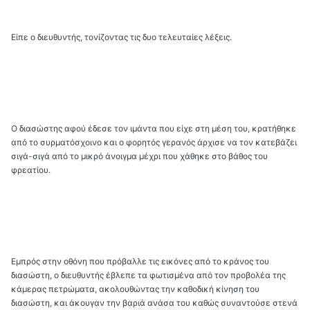
Είπε ο διευθυντής, τονίζοντας τις δυο τελευταίες λέξεις.
Ο διασώστης αφού έδεσε τον ιμάντα που είχε στη μέση του, κρατήθηκε
από το συρματόσχοινο και ο φορητός γερανός άρχισε να τον κατεβάζει
σιγά-σιγά από το μικρό άνοιγμα μέχρι που χάθηκε στο βάθος του
φρεατίου.
Εμπρός στην οθόνη που πρόβαλλε τις εικόνες από το κράνος του
διασώστη, ο διευθυντής έβλεπε τα φωτισμένα από τον προβολέα της
κάμερας πετρώματα, ακολουθώντας την καθοδική κίνηση του
διασώστη, και άκουγαν την βαριά ανάσα του καθώς συναντούσε στενά