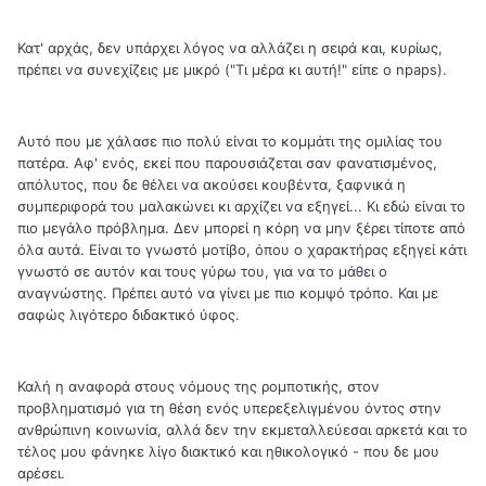
Κατ' αρχάς, δεν υπάρχει λόγος να αλλάζει η σειρά και, κυρίως,
πρέπει να συνεχίζεις με μικρό ("Τι μέρα κι αυτή!" είπε ο npaps).
Αυτό που με χάλασε πιο πολύ είναι το κομμάτι της ομιλίας του
πατέρα. Αφ' ενός, εκεί που παρουσιάζεται σαν φανατισμένος,
απόλυτος, που δε θέλει να ακούσει κουβέντα, ξαφνικά η
συμπεριφορά του μαλακώνει κι αρχίζει να εξηγεί... Κι εδώ είναι το
πιο μεγάλο πρόβλημα. Δεν μπορεί η κόρη να μην ξέρει τίποτε από
όλα αυτά. Είναι το γνωστό μοτίβο, όπου ο χαρακτήρας εξηγεί κάτι
γνωστό σε αυτόν και τους γύρω του, για να το μάθει ο
αναγνώστης. Πρέπει αυτό να γίνει με πιο κομψό τρόπο. Και με
σαφώς λιγότερο διδακτικό ύφος.
Καλή η αναφορά στους νόμους της ρομποτικής, στον
προβληματισμό για τη θέση ενός υπερεξελιγμένου όντος στην
ανθρώπινη κοινωνία, αλλά δεν την εκμεταλλεύεσαι αρκετά και το
τέλος μου φάνηκε λίγο διακτικό και ηθικολογικό - που δε μου
αρέσει.