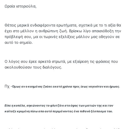
Ωραία ιστοριούλα,
Θέτεις μερικά ενδιαφέροντα ερωτήματα, σχετικά με το τι αξία θα
έχει στο μέλλον η ανθρώπινη ζωή. Βρίσκω λίγο απαισιόδοξη την
πρόβλεψή σου, μα οι τωρινές εξελίξεις μάλλον μας οδηγούν σε
αυτό το σημείο.
Ο λόγος σου έρεε αρκετά στρωτά, με εξαίρεση τις φράσεις που
ακολουθούσαν τους διαλόγους.
Πχ
-Όμως αν ο καημένος ζούσε εκατό χρόνια πριν, ίσως ναγινόταν και ήρωας.
Είπε η κοπέλα, σηκώνοντας το φλυτζάνι στο ύψος των ματιών της και τον
κοίταξε κρυμένη πίσω απο αυτό περιμένοντας ένα πιθανό ξέσπασμα του.