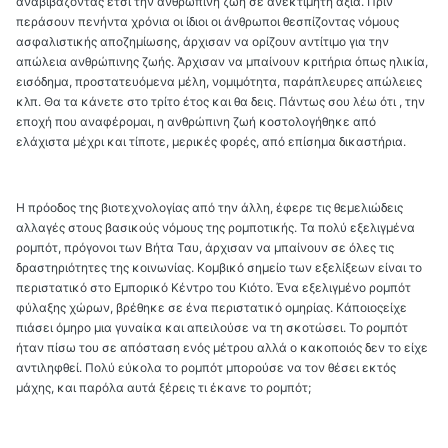
αναβιβάζοντας έτσι την ανθρώπινη ζωή σε ανεκτίμητη αξία. Πριν
περάσουν πενήντα χρόνια οι ίδιοι οι άνθρωποι θεσπίζοντας νόμους
ασφαλιστικής αποζημίωσης, άρχισαν να ορίζουν αντίτιμο για την
απώλεια ανθρώπινης ζωής. Άρχισαν να μπαίνουν κριτήρια όπως ηλικία,
εισόδημα, προστατευόμενα μέλη, νομιμότητα, παράπλευρες απώλειες
κλπ. Θα τα κάνετε στο τρίτο έτος και θα δεις. Πάντως σου λέω ότι , την
εποχή που αναφέρομαι, η ανθρώπινη ζωή κοστολογήθηκε από
ελάχιστα μέχρι και τίποτε, μερικές φορές, από επίσημα δικαστήρια.
Η πρόοδος της βιοτεχνολογίας από την άλλη, έφερε τις θεμελιώδεις
αλλαγές στους βασικούς νόμους της ρομποτικής. Τα πολύ εξελιγμένα
ρομπότ, πρόγονοι των Βήτα Ταυ, άρχισαν να μπαίνουν σε όλες τις
δραστηριότητες της κοινωνίας. Κομβικό σημείο των εξελίξεων είναι το
περιστατικό στο Εμπορικό Κέντρο του Κιότο. Ένα εξελιγμένο ρομπότ
φύλαξης χώρων, βρέθηκε σε ένα περιστατικό ομηρίας. Κάποιοςείχε
πιάσει όμηρο μια γυναίκα και απειλούσε να τη σκοτώσει. Το ρομπότ
ήταν πίσω του σε απόσταση ενός μέτρου αλλά ο κακοποιός δεν το είχε
αντιληφθεί. Πολύ εύκολα το ρομπότ μπορούσε να τον θέσει εκτός
μάχης, και παρόλα αυτά ξέρεις τι έκανε το ρομπότ;