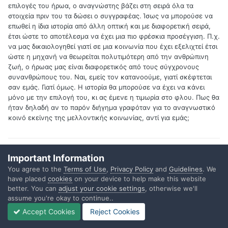
επιλογές του ήρωα, ο αναγνώστης βάζει στη σειρά όλα τα
στοιχεία πριν του τα δώσει ο συγγραφέας. Ίσως να μπορούσε να
επωθεί η ίδια ιστορία από άλλη οπτική και με διαφορετική σειρά,
έτσι ώστε το αποτέλεσμα να έχει μια πιο φρέσκια προσέγγιση. Π.χ.
να μας δικαιολογηθεί γιατί σε μια κοινωνία που έχει εξελιχτεί έτσι
ώστε η μηχανή να θεωρείται πολυτιμότερη από την ανθρώπινη
ζωή, ο ήρωας μας είναι διαφορετικός από τους σύγχρονους
συνανθρώπους του. Ναι, εμείς τον κατανοούμε, γιατί σκέφτεται
σαν εμάς. Γιατί όμως. Η ιστορία θα μπορούσε να έχει να κάνει
μόνο με την επιλογή του, κι ας έμενε η τιμωρία στο φλου. Πως θα
ήταν δηλαδή αν το παρόν διήγημα γραφόταν για το αναγνωστικό
κοινό εκείνης της μελλοντικής κοινωνίας, αντί για εμάς;
Quote
Important Information
You agree to the
Terms of Use
,
Privacy Policy
and
Guidelines
. We
have placed
cookies
on your device to help make this website
better. You can
adjust your cookie settings
, otherwise we'll
Guest old#2065
assume you're okay to continue..
Posted
September 25, 2011
Accept Cookies
Reject Cookies