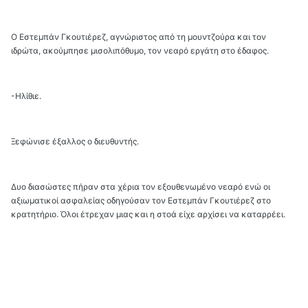
Ο Εστεμπάν Γκουτιέρεζ, αγνώριστος από τη μουντζούρα και τον
ιδρώτα, ακούμπησε μισολιπόθυμο, τον νεαρό εργάτη στο έδαφος.
-Ηλίθιε.
Ξεφώνισε έξαλλος ο διευθυντής.
Δυο διασώστες πήραν στα χέρια τον εξουθενωμένο νεαρό ενώ οι
αξιωματικοί ασφαλείας οδηγούσαν τον Εστεμπάν Γκουτιέρεζ στο
κρατητήριο. Όλοι έτρεχαν μιας και η στοά είχε αρχίσει να καταρρέει.