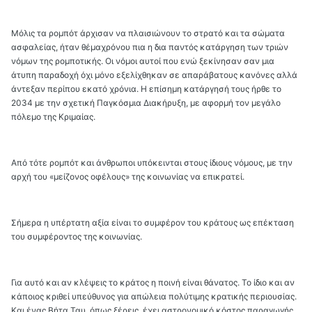
Μόλις τα ρομπότ άρχισαν να πλαισιώνουν το στρατό και τα σώματα
ασφαλείας, ήταν θέμαχρόνου πια η δια παντός κατάργηση των τριών
νόμων της ρομποτικής. Οι νόμοι αυτοί που ενώ ξεκίνησαν σαν μια
άτυπη παραδοχή όχι μόνο εξελίχθηκαν σε απαράβατους κανόνες αλλά
άντεξαν περίπου εκατό χρόνια. Η επίσημη κατάργησή τους ήρθε το
2034 με την σχετική Παγκόσμια Διακήρυξη, με αφορμή τον μεγάλο
πόλεμο της Κριμαίας.
Από τότε ρομπότ και άνθρωποι υπόκεινται στους ίδιους νόμους, με την
αρχή του «μείζονος οφέλους» της κοινωνίας να επικρατεί.
Σήμερα η υπέρτατη αξία είναι το συμφέρον του κράτους ως επέκταση
του συμφέροντος της κοινωνίας.
Για αυτό και αν κλέψεις το κράτος η ποινή είναι θάνατος. Το ίδιο και αν
κάποιος κριθεί υπεύθυνος για απώλεια πολύτιμης κρατικής περιουσίας.
Και ένας Βήτα Ταυ, όπως ξέρεις, έχει αστρονομικό κόστος παραγωγής.