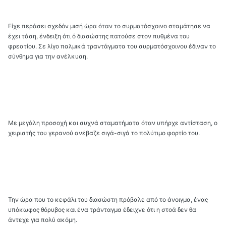
Είχε περάσει σχεδόν μισή ώρα όταν το συρματόσχοινο σταμάτησε να
έχει τάση, ένδειξη ότι ό διασώστης πατούσε στον πυθμένα του
φρεατίου. Σε λίγο παλμικά τραντάγματα του συρματόσχοινου έδιναν το
σύνθημα για την ανέλκυση.
Με μεγάλη προσοχή και συχνά σταματήματα όταν υπήρχε αντίσταση, ο
χειριστής του γερανού ανέβαζε σιγά-σιγά το πολύτιμο φορτίο του.
Την ώρα που το κεφάλι του διασώστη πρόβαλε από το άνοιγμα, ένας
υπόκωφος θόρυβος και ένα τράνταγμα έδειχνε ότι η στοά δεν θα
άντεχε για πολύ ακόμη.