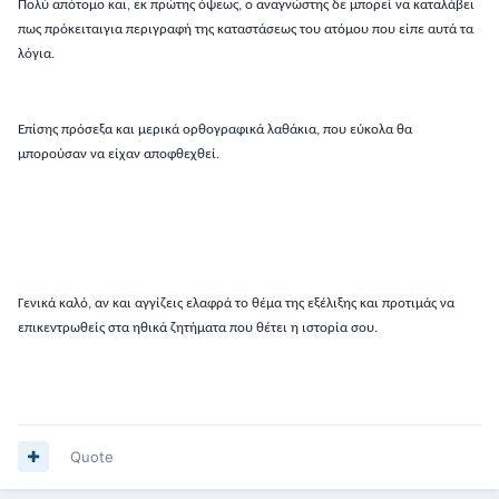
Πολύ απότομο και, εκ πρώτης όψεως, ο αναγνώστης δε μπορεί να καταλάβει
πως πρόκειταιγια περιγραφή της καταστάσεως του ατόμου που είπε αυτά τα
λόγια.
Επίσης πρόσεξα και μερικά ορθογραφικά λαθάκια, που εύκολα θα
μπορούσαν να είχαν αποφθεχθεί.
Γενικά καλό, αν και αγγίζεις ελαφρά το θέμα της εξέλιξης και προτιμάς να
επικεντρωθείς στα ηθικά ζητήματα που θέτει η ιστορία σου.
Quote