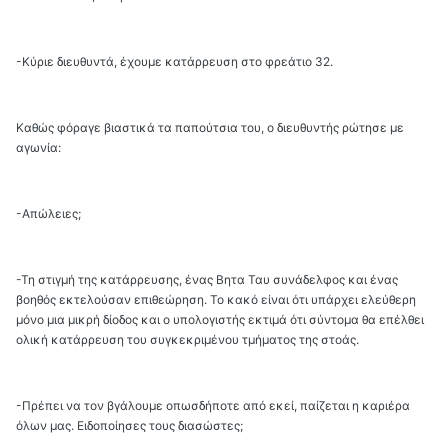
-Κύριε διευθυντά, έχουμε κατάρρευση στο φρεάτιο 32.
Καθώς φόραγε βιαστικά τα παπούτσια του, ο διευθυντής ρώτησε με
αγωνία:
-Απώλειες;
-Τη στιγμή της κατάρρευσης, ένας Βητα Ταυ συνάδελφος και ένας
βοηθός εκτελούσαν επιθεώρηση. Το κακό είναι ότι υπάρχει ελεύθερη
μόνο μια μικρή δίοδος και ο υπολογιστής εκτιμά ότι σύντομα θα επέλθει
ολική κατάρρευση του συγκεκριμένου τμήματος της στοάς.
-Πρέπει να τον βγάλουμε οπωσδήποτε από εκεί, παίζεται η καριέρα
όλων μας. Ειδοποίησες τους διασώστες;