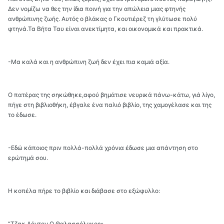
Δεν νομίζω να θες την ίδια ποινή για την απώλεια μιας φτηνής
ανθρώπινης ζωής. Αυτός ο βλάκας ο Γκουτιέρεζ τη γλύτωσε πολύ
φτηνά.Τα Βήτα Ταυ είναι ανεκτίμητα, και οικονομικά και πρακτικά.
-Μα καλά και η ανθρώπινη ζωή δεν έχει πια καμιά αξία.
Ο πατέρας της σηκώθηκε,αφού βημάτισε νευρικά πάνω-κάτω, γιά λίγο,
πήγε στη βιβλιοθήκη, έβγαλε ένα παλιό βιβλίο, της χαμογέλασε και της
το έδωσε.
-Εδώ κάποιος πριν πολλά-πολλά χρόνια έδωσε μια απάντηση στο
ερώτημά σου.
Η κοπέλα πήρε το βιβλίο και διάβασε στο εξώφυλλο:
“Τζακ Λόντον Ο Θαλασσόλυκος».