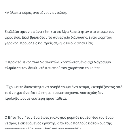
-Μάλιστα κύριε, αναμένουν εντολές.
Επιβιβάστηκαν σε ένα τζιπ και σε λίγα λεπτά ήταν στο στόμιο του
φρεατίου. Εκεί βρισκόταν το συνεργείο διάσωσης, ένας φορητός
γερανός, προβολείς και τρείς αξιωματικοί ασφαλείας.
Ο προϊστάμενος των διασωστών, κρατώντας ένα σχεδιάγραμμα
πλησίασε τον διευθυντή και αφού τον χαιρέτισε του είπε:
-Έχουμε τη δυνατότητα να ανεβάσουμε ένα άτομο, κατεβάζοντας από
το άνοιγμα ένα διασώστη με συρματόσχοινο. Δυστυχώς δεν
προλαβαίνουμε δεύτερη προσπάθεια.
Ο Βήτα Ταυ ήταν ένα βιοτεχνολογικό ρομπότ και βοηθός του ένας
νεαρός ειδικευόμενος εργάτης, από τους πολλούς κάτοικους της
περιοχής που έβρισκαν δουλειά στο εργοτάξιο.