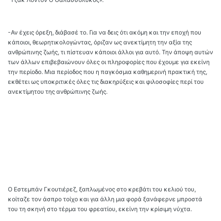
-Αν έχεις όρεξη, διάβασέ το. Για να δεις ότι ακόμη και την εποχή που
κάποιοι, θεωρητικολογώντας, όριζαν ως ανεκτίμητη την αξία της
ανθρώπινης ζωής, τι πίστευαν κάποιοι άλλοι για αυτό. Την άποψη αυτών
των άλλων επιβεβαιώνουν όλες οι πληροφορίες που έχουμε για εκείνη
την περίοδο. Μια περίοδος που η παγκόσμια καθημερινή πρακτική της,
εκθέτει ως υποκριτικές όλες τις διακηρύξεις και φιλοσοφίες περί του
ανεκτίμητου της ανθρώπινης ζωής.
Ο Εστεμπάν Γκουτιέρεζ, ξαπλωμένος στο κρεβάτι του κελιού του,
κοίταζε τον άσπρο τοίχο και για άλλη μια φορά ξανάφερνε μπροστά
του τη σκηνή στο τέρμα του φρεατίου, εκείνη την κρίσιμη νύχτα.