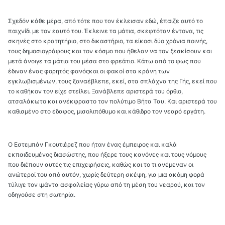
Σχεδόν κάθε μέρα, από τότε που τον έκλεισαν εδώ, έπαιζε αυτό το
παιχνίδι με τον εαυτό του. Έκλεινε τα μάτια, σκεφτόταν έντονα, τις
σκηνές στο κρατητήριο, στο δικαστήριο, τα είκοσι δύο χρόνια ποινής,
τους δημοσιογράφους και τον κόσμο που ήθελαν να τον ξεσκίσουν και
μετά άνοιγε τα μάτια του μέσα στο φρεάτιο. Κάτω από το φως που
έδιναν ένας φορητός φανόςκαι οι φακοί στα κράνη των
εγκλωβισμένων, τους ξαναέβλεπε, εκεί, στα σπλάχνα της Γής, εκεί που
το καθήκον τον είχε στείλει. Ξανάβλεπε αριστερά του όρθιο,
ατσαλάκωτο και ανέκφραστο τον πολύτιμο Βήτα Ταυ. Και αριστερά του
καθισμένο στο έδαφος, μισολιπόθυμο και κάθιδρο τον νεαρό εργάτη.
Ο Εστεμπάν Γκουτιέρεζ που ήταν ένας έμπειρος και καλά
εκπαιδευμένος διασώστης, που ήξερε τους κανόνες και τους νόμους
που διέπουν αυτές τις επιχειρήσεις, καθώς και το τι ανέμεναν οι
ανώτεροί του από αυτόν, χωρίς δεύτερη σκέψη, για μια ακόμη φορά
τύλιγε τον ιμάντα ασφαλείας γύρω από τη μέση του νεαρού, και τον
οδηγούσε στη σωτηρία.