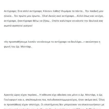
Αντίγραφο; Ένα απλό αντίγραφο; Κάνουν λάθος! Θυμάμαι τα πάντα… Την παιδική μου
ηλικία… Τον πρώτο μου έρωτα… Όλα! Ακούς εκεί αντίγραφο… Αλλά όπως και να έχει,
αντίγραφο, ξεαντίγραφο θέλω να ζήσω… Οπότε καλύτερα να κάνετε την δουλειά σας
σωστά αγαπητοί γιατροι!
«Ας προσπαθήσουμε λοιπόν να κάνουμε το αντίγραφο να δουλέψει…» ακούστηκε η
φωνή του Δρ. Μοντάφι.
Αρκετές ώρες είχαν περάσει… Η αίθουσα είχε αδειάσει και μόνο ο Δρ. Μοντάφι, ο Δρ.
Γουίνφορντ και ο, απελπισμένος πια, πολυδισεκατομμυριούχος, ήταν ακόμα εκεί. Όλες
οι προσπάθειες είχαν αποτύχει. Οι επιστήμονες δεν μπορούσαν να επικοινωνήσουν με