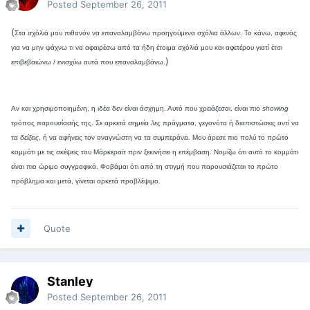
Posted
September 26, 2011
(
Στα σχόλιά μου πιθανόν να επαναλαμβάνω προηγούμενα σχόλια άλλων. Το κάνω, αφενός
για να μην ψάχνω τι να αφαιρέσω από τα ήδη έτοιμα σχόλιά μου και αφετέρου γιατί έτσι
)
επιβεβαιώνω / ενισχύω αυτά που επαναλαμβάνω.
Αν και χρησιμοποιημένη, η ιδέα δεν είναι άσχημη. Αυτό που χρειάζεσαι, είναι πιο
showing
τρόπος παρουσίασής της. Σε αρκετά σημεία
λες
πράγματα, γεγονότα ή διαπιστώσεις αντί να
τα
δείξεις
, ή να αφήνεις τον αναγνώστη να τα συμπεράνει.
Μου άρεσε πιο πολύ το πρώτο
κομμάτι με τις σκέψεις του Μάρκεραϊτ πριν ξεκινήσει η επέμβαση. Νομίζω ότι αυτό το κομμάτι
είναι πιο ώριμο συγγραφικά. Φοβάμαι ότι από τη στιγμή που παρουσιάζεται το πρώτο
πρόβλημα και μετά, γίνεται αρκετά προβλέψιμο.
Quote
Stanley
Posted
September 26, 2011