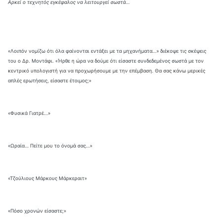
Αρκεί ο τεχνητός εγκέφαλος να λειτουργεί σωστά…
«Λοιπόν νομίζω ότι όλα φαίνονται εντάξει με τα μηχανήματα…» διέκοψε τις σκέψεις
του ο Δρ. Μοντάφι. «Ήρθε η ώρα να δούμε ότι είσαστε συνδεδεμένος σωστά με τον
κεντρικό υπολογιστή για να προχωρήσουμε με την επέμβαση. Θα σας κάνω μερικές
απλές ερωτήσεις, είσαστε έτοιμος;»
«Φυσικά Γιατρέ…»
«Ωραία… Πείτε μου το όνομά σας…»
«Τζούλιους Μάρκους Μάρκεραιτ»
«Πόσο χρονών είσαστε;»