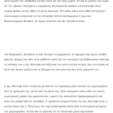
οικονομικές του υποθέσεις για δύο ίσως και για τρεις μέρες. Αν και οι γιατροί του είχαν
πει ότι, εφόσον πετύχαινε η εγχείρηση, θα μπορούσε αμέσως να επιστρέψει στην
ενεργό δράση, αυτός ήθελε να είναι σίγουρος. Στο κάτω κάτω ένα λάθος εκτίμησης ή
υπολογισμού μπορούσε να του στοιχήσει πολλά εκατομμύρια ή ίσως και
δισεκατομμύρια δολάρια. Αν όμως κοιμόταν και δεν ξαναξυπνούσε;
«Κε Μάρκεραϊτ, θα ήθελα να σας ζητήσω να ηρεμήσετε. Οι σφυγμοί σας έχουν ανέβει
αρκετά, πράγμα που δεν είναι καθόλου καλό για την συνέχεια της διαδικασίας» διέκοψε
τις σκέψεις του ο Δρ. Μοντάφι κοιτάζοντας τον μόνο για μία στιγμή, πριν συνεχίσει σε
αυτό που έκανε γυρίζοντας το βλέμμα του στο μόνιτορ που ήταν μπροστά του.
Ο Δρ. Μοντάφι ήταν ντυμένος με εκείνες τις λαμπερές μπλε στολές του χειρουργείου.
Όλο το πρόσωπό του, εκτός από τα μάτια του, ήταν κρυμμένο κάτω από την λευκή
χειρουργική μάσκα που φορούσε και η φωνή του ακουγόταν παραμορφωμένη και
πολύ πιο μπάσα από ότι συνήθως. Ο τεράστιος σωματότυπος του Δρ. Μοντάφι ήταν ο
μόνος λόγος που ο Τζούλιους τον είχε αναγνωρίσει κάτω από τα εκτυφλωτικά φώτα
του χειρουργείου. Αυτός και το γεγονός ότι το τελευταίο μήνα περνούσαν