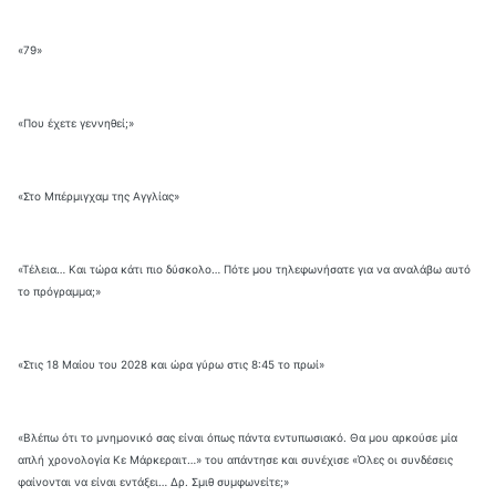
«79»
«Που έχετε γεννηθεί;»
«Στο Μπέρμιγχαμ της Αγγλίας»
«Τέλεια… Και τώρα κάτι πιο δύσκολο… Πότε μου τηλεφωνήσατε για να αναλάβω αυτό
το πρόγραμμα;»
«Στις 18 Μαίου του 2028 και ώρα γύρω στις 8:45 το πρωί»
«Βλέπω ότι το μνημονικό σας είναι όπως πάντα εντυπωσιακό. Θα μου αρκούσε μία
απλή χρονολογία Κε Μάρκεραιτ…» του απάντησε και συνέχισε «Όλες οι συνδέσεις
φαίνονται να είναι εντάξει… Δρ. Σμιθ συμφωνείτε;»