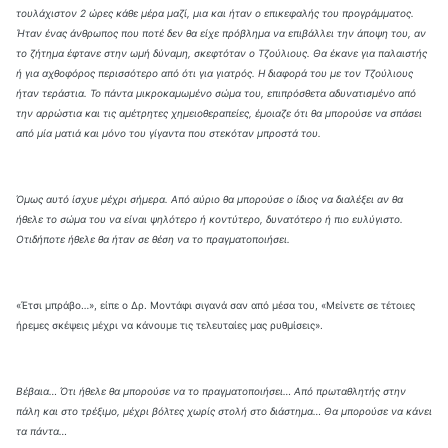
τουλάχιστον 2 ώρες κάθε μέρα μαζί, μια και ήταν ο επικεφαλής του προγράμματος.
Ήταν ένας άνθρωπος που ποτέ δεν θα είχε πρόβλημα να επιβάλλει την άποψη του, αν
το ζήτημα έφτανε στην ωμή δύναμη, σκεφτόταν ο Τζούλιους. Θα έκανε για παλαιστής
ή για αχθοφόρος περισσότερο από ότι για γιατρός. Η διαφορά του με τον Τζούλιους
ήταν τεράστια. Το πάντα μικροκαμωμένο σώμα του, επιπρόσθετα αδυνατισμένο από
την αρρώστια και τις αμέτρητες χημειοθεραπείες, έμοιαζε ότι θα μπορούσε να σπάσει
από μία ματιά και μόνο του γίγαντα που στεκόταν μπροστά του.
Όμως αυτό ίσχυε μέχρι σήμερα. Από αύριο θα μπορούσε ο ίδιος να διαλέξει αν θα
ήθελε το σώμα του να είναι ψηλότερο ή κοντύτερο, δυνατότερο ή πιο ευλύγιστο.
Οτιδήποτε ήθελε θα ήταν σε θέση να το πραγματοποιήσει.
«Έτσι μπράβο…», είπε ο Δρ. Μοντάφι σιγανά σαν από μέσα του, «Μείνετε σε τέτοιες
ήρεμες σκέψεις μέχρι να κάνουμε τις τελευταίες μας ρυθμίσεις».
Βέβαια… Ότι ήθελε θα μπορούσε να το πραγματοποιήσει… Από πρωταθλητής στην
πάλη και στο τρέξιμο, μέχρι βόλτες χωρίς στολή στο διάστημα… Θα μπορούσε να κάνει
τα πάντα…