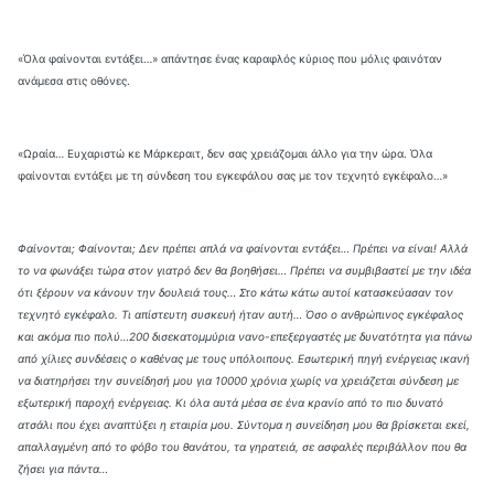
«Όλα φαίνονται εντάξει…» απάντησε ένας καραφλός κύριος που μόλις φαινόταν
ανάμεσα στις οθόνες.
«Ωραία… Ευχαριστώ κε Μάρκεραιτ, δεν σας χρειάζομαι άλλο για την ώρα. Όλα
φαίνονται εντάξει με τη σύνδεση του εγκεφάλου σας με τον τεχνητό εγκέφαλο…»
Φαίνονται; Φαίνονται; Δεν πρέπει απλά να φαίνονται εντάξει… Πρέπει να είναι! Αλλά
το να φωνάξει τώρα στον γιατρό δεν θα βοηθήσει… Πρέπει να συμβιβαστεί με την ιδέα
ότι ξέρουν να κάνουν την δουλειά τους… Στο κάτω κάτω αυτοί κατασκεύασαν τον
τεχνητό εγκέφαλο. Τι απίστευτη συσκευή ήταν αυτή… Όσο ο ανθρώπινος εγκέφαλος
και ακόμα πιο πολύ…200 δισεκατομμύρια νανο-επεξεργαστές με δυνατότητα για πάνω
από χίλιες συνδέσεις ο καθένας με τους υπόλοιπους. Εσωτερική πηγή ενέργειας ικανή
να διατηρήσει την συνείδησή μου για 10000 χρόνια χωρίς να χρειάζεται σύνδεση με
εξωτερική παροχή ενέργειας. Κι όλα αυτά μέσα σε ένα κρανίο από το πιο δυνατό
ατσάλι που έχει αναπτύξει η εταιρία μου. Σύντομα η συνείδηση μου θα βρίσκεται εκεί,
απαλλαγμένη από το φόβο του θανάτου, τα γηρατειά, σε ασφαλές περιβάλλον που θα
ζήσει για πάντα…