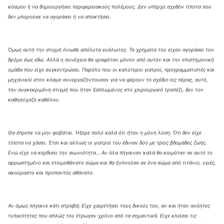
κόσμου ή να δημιουργήσει περιφερειακούς πολέμους. Δεν υπήρχε σχεδόν τίποτα που
δεν μπορούσε να αγοράσει ή να αποκτήσει.
Όμως αυτή την στιγμή ένιωθε απόλυτα ευάλωτος. Τα χρήματα του είχαν αγοράσει τον
δρόμο έως εδώ. Αλλά η συνέχεια θα γραφόταν μόνον από αυτόν και την επιστημονική
ομάδα που είχε συγκεντρώσει. Παρόλο που οι καλύτεροι γιατροί, προγραμματιστές και
μηχανικοί στον κόσμο συνεργαζόντουσαν για να φέρουν το σχέδιο εις πέρας, αυτό,
την συγκεκριμένη στιγμή που ήταν ξαπλωμένος στο χειρουργικό τραπέζι, δεν τον
καθησύχαζε καθόλου.
Θα έπρεπε να μην φοβάται. Ήξερε πολύ καλά ότι ήταν η μόνη λύση. Ότι δεν είχε
τίποτα να χάσει. Έτσι και αλλιώς οι γιατροί του έδιναν δύο με τρεις βδομάδες ζωής.
Ενώ είχε να κερδίσει την αιωνιότητα… Αν όλα πήγαιναν καλά θα κοιμόταν σε αυτό το
αρρωστημένο και ετοιμοθάνατο σώμα και θα ξυπνούσε σε ένα σώμα από τιτάνιο, υγιές,
ακούραστο και προπαντός αθάνατο.
Αν όμως πήγαινε κάτι στραβά; Είχε χαιρετήσει τους δικούς του, αν και ήταν ανόητες
τυπικότητες που απλώς του έτρωγαν χρόνο από τα σημαντικά. Είχε κλείσει τις