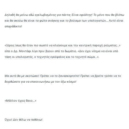
Δηλαδή θα μείνω εδώ εγκλωβισμένος για πάντα; Είναι εφιάλτης! Το μόνο που θα βλέπω
και θα ακούω θα είναι τα φώτα ανάγκης και το βούισμα των υπολογιστών… Αυτό είναι
απαράδεκτο!
«Ξέρεις ίσως θα ήταν πιο σωστό να κλείσουμε και την κεντρική παροχή ρεύματος…»
είπε ο Δρ. Μοντάφι λίγο πριν βγουν από το δωμάτιο. «Δεν έχει νόημα να είναι υπό
τάση οι υπολογιστές, ο τεχνητός εγκέφαλος και το τεχνητό σώμα…».
Μα αυτό θα με σκοτώσει! Πρέπει να το ξανασκεφτείτε! Πρέπει να βρείτε τρόπο να το
διορθώσετε για να επικοινωνήσω με τον έξω κόσμο!
«Μάλλον έχεις δίκιο…»
Όχιιι! Δεν θέλω να πεθάνω!