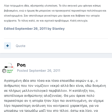
Λίγο τετριμμένη ιδέα, αξιοπρεπής υλοποίηση. Το όλο σκηνικό μου φάνηκε κάπως
βεβιασμένο, ενώ ο ήρωας θα μπορούσε να προσεγγιστεί περισσότερο πολύπλευρα και
ολοκληρωμένα. Σαν αποτέλεσμα γενικότερο μου άρεσε και διάβασα την ιστορία
ευχάριστα. Το τέλος καλό, αν και σχετικά προβλέψιμο. Καλή επιτυχία.
Edited
September 26, 2011
by Stanley
Quote
Ροη
Posted
September 26, 2011
Αγαπημένη ιδέα απο τόσα και τόσα επεισόδια σειρών ε.φ., ο
άνθρωπος που τον νομίζουν νεκρό αλλά δεν είναι, εδώ δοσμένη
σε πλήρως μελλοντολογικό περιβάλλον. Η κατάληξη του,
αποτέλεσμα ανθρώπινης αλαζονείας. Θα μου άρεσε πολύ
περισσότερο αν η ιστορία ήταν λίγο πιο ανεπτυγμένη, αν είχαμε
λίγο περισσότερη ανάλυση του κεντρικού χαρακτήρα, για να
μπορέσω να τρομάξω μαζί του στο τέλος, έστω και λίγο, να