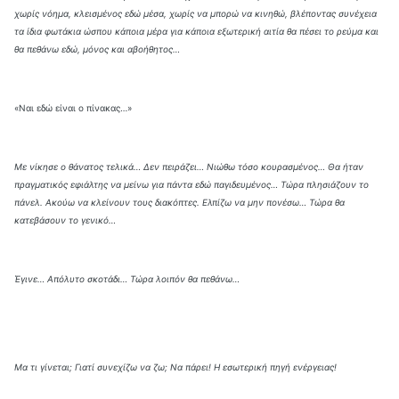
χωρίς νόημα, κλεισμένος εδώ μέσα, χωρίς να μπορώ να κινηθώ, βλέποντας συνέχεια
τα ίδια φωτάκια ώσπου κάποια μέρα για κάποια εξωτερική αιτία θα πέσει το ρεύμα και
θα πεθάνω εδώ, μόνος και αβοήθητος…
«Ναι εδώ είναι ο πίνακας…»
Με νίκησε ο θάνατος τελικά… Δεν πειράζει… Νιώθω τόσο κουρασμένος… Θα ήταν
πραγματικός εφιάλτης να μείνω για πάντα εδώ παγιδευμένος… Τώρα πλησιάζουν το
πάνελ. Ακούω να κλείνουν τους διακόπτες. Ελπίζω να μην πονέσω… Τώρα θα
κατεβάσουν το γενικό…
Έγινε… Απόλυτο σκοτάδι… Τώρα λοιπόν θα πεθάνω…
Μα τι γίνεται; Γιατί συνεχίζω να ζω; Να πάρει! Η εσωτερική πηγή ενέργειας!