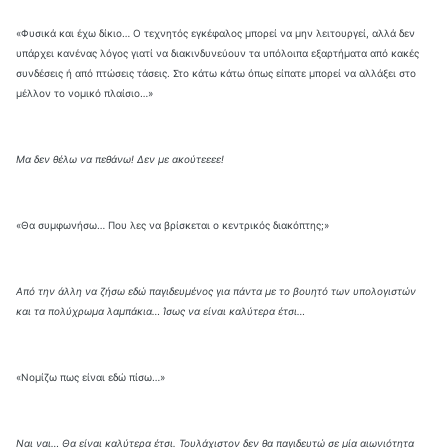
«Φυσικά και έχω δίκιο… Ο τεχνητός εγκέφαλος μπορεί να μην λειτουργεί, αλλά δεν
υπάρχει κανένας λόγος γιατί να διακινδυνεύουν τα υπόλοιπα εξαρτήματα από κακές
συνδέσεις ή από πτώσεις τάσεις. Στο κάτω κάτω όπως είπατε μπορεί να αλλάξει στο
μέλλον το νομικό πλαίσιο…»
Μα δεν θέλω να πεθάνω! Δεν με ακούτεεεε!
«Θα συμφωνήσω… Που λες να βρίσκεται ο κεντρικός διακόπτης;»
Από την άλλη να ζήσω εδώ παγιδευμένος για πάντα με το βουητό των υπολογιστών
και τα πολύχρωμα λαμπάκια… Ίσως να είναι καλύτερα έτσι…
«Νομίζω πως είναι εδώ πίσω…»
Ναι ναι… Θα είναι καλύτερα έτσι. Τουλάχιστον δεν θα παγιδευτώ σε μία αιωνιότητα