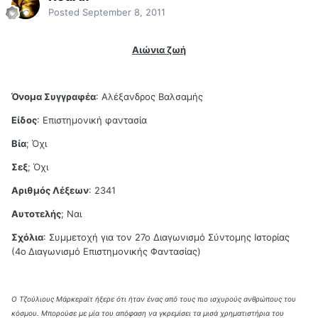
Posted
September 8, 2011
Αιώνια ζωή
Όνομα Συγγραφέα
: Αλέξανδρος Βαλσαμής
Είδος
: Επιστημονική φαντασία
Βία
; Όχι
Σεξ
; Όχι
Αριθμός Λέξεων
: 2341
Αυτοτελής
; Ναι
Σχόλια
: Συμμετοχή για τον 27ο Διαγωνισμό Σύντομης Ιστορίας
(4ο
Διαγωνισμό Επιστημονικής Φαντασίας)
Ο Τζούλιους Μάρκεραϊτ ήξερε ότι ήταν ένας από τους πιο ισχυρούς ανθρώπους του
κόσμου. Μπορούσε με μία του απόφαση να γκρεμίσει τα μισά χρηματιστήρια του