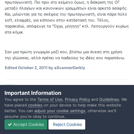
πρωταγωνιστή. Πιο πριν στο κείμενο όμως, η διάκριση της ΟΓ
μεταξύ πλαγίων και κανονικών γραμμάτων είναι αρκετά ασαφής.
Και, μιλώντας για τις σκέψεις του πρωταγωνιστή, είναι πάρα πολύ
soft, ελαφρές, για κάποιον στην κατάστασή του. Τέλος,
παρακαλώ, απόφευγε τα "Όχιιιι, μηηηηη" κτλ. Λειτουργούν κυρίως
στα κόμικ.
Σαν μια πρώτη γνωριμία μαζί σου, βλέπω μια άνεση στη χρήση
της γλώσσας, αλλά πρέπει να παιδεύεις τις ιδέες σου παραπάνω.
Edited
October 2, 2011
by aScannerDarkly
Quote
Important Information
You agree to the
Terms of Use
,
Privacy Policy
and
Guidelines
. We
have placed
cookies
on your device to help make this website
lizbeth_covenant
better. You can
adjust your cookie settings
, otherwise we'll
assume you're okay to continue..
Posted
September 27, 2011
Accept Cookies
Reject Cookies
Αυτό που μου άρεσε πολύ στην ιστορία σου ήταν το ότι ο γέρος