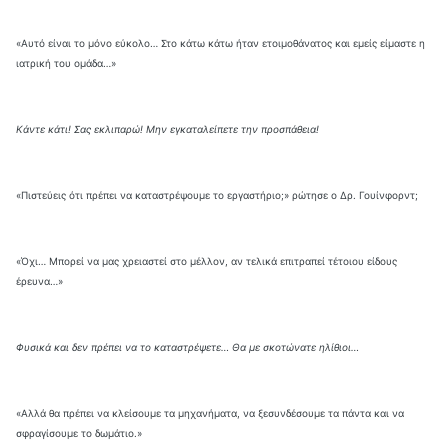
«Αυτό είναι το μόνο εύκολο… Στο κάτω κάτω ήταν ετοιμοθάνατος και εμείς είμαστε η
ιατρική του ομάδα…»
Κάντε κάτι! Σας εκλιπαρώ! Μην εγκαταλείπετε την προσπάθεια!
«Πιστεύεις ότι πρέπει να καταστρέψουμε το εργαστήριο;» ρώτησε ο Δρ. Γουίνφορντ;
«Όχι… Μπορεί να μας χρειαστεί στο μέλλον, αν τελικά επιτραπεί τέτοιου είδους
έρευνα…»
Φυσικά και δεν πρέπει να το καταστρέψετε… Θα με σκοτώνατε ηλίθιοι…
«Αλλά θα πρέπει να κλείσουμε τα μηχανήματα, να ξεσυνδέσουμε τα πάντα και να
σφραγίσουμε το δωμάτιο.»