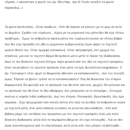
«Ωραία…» ακούστηκε η φωνή του Δρ. Μοντάφι. «Δρ Χι Γουάν ανοίξτε τα φώτα
παρακαλώ…»
Τα φώτα ξανάνοιξαν… Είναι επώδυνο… Κάτι θα έπρεπε να κάνουν με το φως σε αυτό
το δωμάτιο. Σχεδόν τον τύφλωνε… Αύριο με τα μηχανικά του μάτια δεν θα είχε τέτοιο
πρόβλημα… Όμως τα ανθρώπινα γέρικα μάτια του τυφλωνόντουσαν σε τέτοιο βαθμό
που δεν είχε προσέξει ότι ήδη οι μηχανικοί κυβερνητικής είχαν φέρει το τεχνητό
κρανίο δίπλα του. Ήταν όμορφη κατασκευή. Ήταν αστραφτερή, στο χρώμα του
ατσαλιού, μια και το τεχνητό δέρμα θα έμπαινε μόνο μετά το πέρας της διαδικασίας.
Ίσως το πιο δύσκολο τεχνικά ζήτημα, πέρα φυσικά από τον ίδιο το τεχνητό εγκέφαλο,
ήταν να φτιάξουν το τεχνητό πρόσωπο έτσι ώστε να έχει δυνατότητα εκφράσεων. Ο
Δρ. Γουίνφορντ στην αρχή το θεωρούσε αδύνατο να κατασκευαστεί… Δεν τον ένοιαζε
όμως. Έπρεπε να βρουν τρόπο να το κατασκευάσουν! Πως θα διοικούσε την εταιρία
διαφορετικά; Θα φώναζε και το πρόσωπό του θα ήταν ακίνητο, ψυχρό; Θα γελούσε και
το πρόσωπό του θα ήταν το ίδιο αδιάφορο; Δεν μπορούσε να το επιτρέψει… Ευτυχώς
εκείνος ο νεαρός Ινδός καθηγητής, πως τον έλεγαν; Ρουπακάλι; Θρουπακάλι; Δεν έχει
σημασία… Είχε προχωρήσει όσο κανείς άλλος στο πώς να συνδέει τα ανθρώπινα νεύρα
με τεχνητά μέλη, έτσι ώστε κάποιες κινήσεις να γίνονται ασυναίσθητα… Από εκεί
βέβαια μέχρι την σύνδεση του προσώπου με τον τεχνητό εγκέφαλο ήταν μία πολύ
δύσκολη διαδικασία, αλλά όλα τα πειράματα έδειχναν ότι είχε επιτευχθεί… Και αν δεν
είμαι ικανοποιημένος από το αποτέλεσμα, αυτό είναι κάτι που μπορεί να βελτιωθεί…