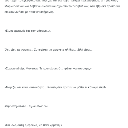
τον τεχνητό εγκέφαλο και νόμιζαν ότι δεν είχε πετύχει η μεταβίβαση. Ο Τζούλιους
Μάρκεραιτ αν και λάβαινε εικόνα και ήχο από το περιβάλλον, δεν έβρισκε τρόπο να
επικοινωνήσει με τους επιστήμονες.
«Είναι εμφανές ότι τον χάσαμε…».
Όχι! Δεν με χάσατε… Συνεχίστε να ψάχνετε ηλίθιοι… Εδώ είμαι…
«Συμφωνώ Δρ. Μοντάφι. Τι προτείνετε ότι πρέπει να κάνουμε;»
«Νομίζω ότι είναι αυτονόητο… Κανείς δεν πρέπει να μάθει τι κάναμε εδώ!»
Μην σταματάτε… Είμαι εδώ! Ζω!
«Και όλη αυτή η έρευνα, να πάει χαμένη;»