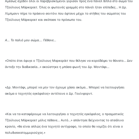
Αμέσως σχεδόν όλοι οι παρεβρισκόμενοι γύρισαν προς ένα πάνελ δίπλα στο σώμα του
Τζούλιους Μάρκεραιτ. Όλες οι φωτεινές γραμμές στο πάνελ ήταν επίπεδες… Η Δρ.
Λίμπμανν πήρε το πράσινο σεντόνι που έφτανε μέχρι το στήθος του σώματος του
Τζούλιους Μάρκεραιτ και σκέπασε το πρόσωπο του.
Α… Το παλιό μου σώμα…. Πέθανε…
«Οπότε έτσι έφυγε ο Τζούλιους Μαρκεράιτ που θέλησε να κοροϊδέψει το θάνατο… Δεν
άντεξε την διαδικασία…» ακούστηκε η μπάσα φωνή του Δρ. Μοντάφι…
«Δρ. Μοντάφι, μπορεί να μην τον έχουμε χάσει ακόμα… Μπορεί να λειτουργήσει
ακόμα ο τεχνητός εγκέφαλος» αντέτεινε ο Δρ. Γουίνφορντ.
«Και να τα καταφέρουμε να λειτουργήσει ο τεχνητός εγκέφαλος, ο πραγματικός
Τζούλιους Μάρκεραιτ μόλις πέθανε… Αυτό…» απάντησε δείχνοντας το ατσάλινο
κρανίο, «θα είναι απλώς ένα τεχνητό αντίγραφο, το οποίο θα νομίζει ότι είναι ο
πολυδισεκατομμυριούχος.»