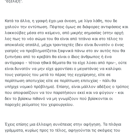
"εξέλιξη".
Κατά τα άλλα, η γραφή έχει μια άνεση, με λίγα λάθη, που δε
χαλούν την εντύπωση. Πέφτεις όμως σε διάφορες αντιφάσεις και
λακκούβες μέσα στο κείμενο, από μικρής σημασίας (στην αρχή
λες πως το νέο σώμα του θα είναι από τιτάνιο και στο τέλος το
αποκαλείς ατσάλι), μέχρι τρανταχτές (δεν είναι δυνατόν ο ένας
γιατρός να προβληματίζεται ξαφνικά πάνω στο αν αυτός που θα
ξυπνήσει από το κρεβάτι θα είναι ο ίδιος άνθρωπος ή ένα
αντίγραφο - τέτοια ηθικά θέματα θα τα είχε λύσει από πριν-, ούτε
είναι δυνατόν να μην είχε φροντίσει ο μεγιστάνας να καλύψει
τους γιατρούς του μετά το πέρας της εγχείρησης, είτε σε
περίπτωση αποτυχίας είτε σε περίπτωση επιτυχίας - πάλι θα
υπήρχε νομικό πρόβλημα). Επίσης, είναι μάλλον αδέξιος ο τρόπος
που αποφασίζουν να τον παρατήσουν εκεί και να φύγουν - και
δεν το βρίσκω πιθανό να μη γνωρίζουν πού βρίσκονται οι
παροχές ρεύματος του χειρουργείου.
Έχεις επίσης μια έλλειψη συνέπειας στην αφήγηση. Τα πλάγια
γράμματα, κυρίως προς το τέλος, αφηγούνται τις σκέψεις του