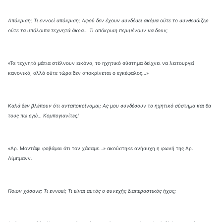
Απόκριση; Τι εννοεί απόκριση; Αφού δεν έχουν συνδέσει ακόμα ούτε το συνθεσάιζερ
ούτε τα υπόλοιπα τεχνητά άκρα… Τι απόκριση περιμένουν να δουν;
«Τα τεχνητά μάτια στέλνουν εικόνα, το ηχητικό σύστημα δείχνει να λειτουργεί
κανονικά, αλλά ούτε τώρα δεν αποκρίνεται ο εγκέφαλος…»
Καλά δεν βλέπουν ότι ανταποκρίνομαι; Ας μου συνδέσουν το ηχητικό σύστημα και θα
τους πω εγώ… Κομπογιανίτες!
«Δρ. Μοντάφι φοβάμαι ότι τον χάσαμε…» ακούστηκε ανήσυχη η φωνή της Δρ.
Λίμπμανν.
Ποιον χάσανε; Τι εννοεί; Τι είναι αυτός ο συνεχής διαπεραστικός ήχος;