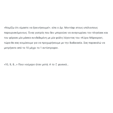
«Νομίζω ότι είμαστε να ξεκινήσουμε!». είπε ο Δρ. Μοντάφι στους υπόλοιπους
παρευρισκόμενους. Ένας γιατρός που δεν μπορούσε να αναγνωρίσει τον πλησίασε και
του φόρεσε μία μάσκα συνδεδεμένη με μία φιάλη λέγοντας του «Κύριε Μάρκεραιτ,
τώρα θα σας κοιμίσουμε για να προχωρήσουμε με την διαδικασία. Σας παρακαλώ να
μετρήσετε από το 10 μέχρι το 1 αντίστροφα».
«10, 9, 8…»
Ποιο νούμερο ήταν μετά; Α το 7, φυσικά…