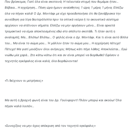
Που βρίσκομαι; Γιατί όλα είναι σκοτεινά; Η τελευταία στιγμή που θυμάμαι ήταν…
Βέβαια… Η εγχείρηση… Πόση ώρα ήμουν αναίσθητος; 1 ώρα; 1 μέρα; 1 μήνα; Ελπίζω
όλα να πήγαν καλά! Ο Δρ. Μοντάφι με είχε προειδοποιήσει ότι θα ξανάβρισκα την
συνείδηση για λίγα δευτερόλεπτα πριν τα οπτικά νεύρα ή το ακουστικό σύστημα
αρχίσουν να στέλνουν σήματα. Ελπίζω να μην αργήσουν μόνο… Είναι αρκετά
τρομακτικό να είμαι αποκλεισμένος εδώ στο απόλυτο σκοτάδι. Τι ήταν αυτή η
αναλαμπή; Μα… Βλέπω! Βλέπω… Ο ψηλός είναι ο Δρ. Μοντάφι. Και τι είναι αυτό δίπλα
του… Μα είναι το σώμα μου… Ή μάλλον ήταν το σώμα μου… Η εγχείρηση πέτυχε!
Πέτυχε! Μα γιατί μοιάζουν όλοι ανήσυχοι; Μήπως κάτι πήγε λάθος; Αποκλείεται… Εγώ
νιώθω μία χαρά… Στο κάτω κάτω ότι και αν είναι μπορεί να διορθωθεί! Εφόσον ο
τεχνητός εγκέφαλος είναι καλά, όλα διορθώνονται!
«Τι δείχνουν οι μετρήσεις;»
Μα αυτή η βραχνή φωνή είναι του Δρ. Γουίνφορντ! Πλέον μπορώ και ακούω! Όλα
πήγαν καλά λοιπόν…
«Συνεχίζεις να μην έχεις απόκριση από τον τεχνητό εγκέφαλο;»