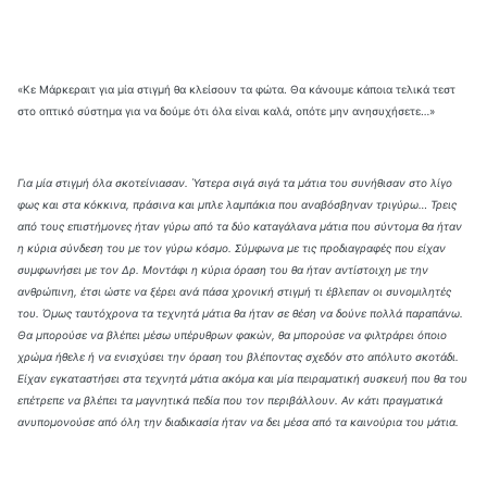
«Κε Μάρκεραιτ για μία στιγμή θα κλείσουν τα φώτα. Θα κάνουμε κάποια τελικά τεστ
στο οπτικό σύστημα για να δούμε ότι όλα είναι καλά, οπότε μην ανησυχήσετε…»
Για μία στιγμή όλα σκοτείνιασαν. Ύστερα σιγά σιγά τα μάτια του συνήθισαν στο λίγο
φως και στα κόκκινα, πράσινα και μπλε λαμπάκια που αναβόσβηναν τριγύρω… Τρεις
από τους επιστήμονες ήταν γύρω από τα δύο καταγάλανα μάτια που σύντομα θα ήταν
η κύρια σύνδεση του με τον γύρω κόσμο. Σύμφωνα με τις προδιαγραφές που είχαν
συμφωνήσει με τον Δρ. Μοντάφι η κύρια όραση του θα ήταν αντίστοιχη με την
ανθρώπινη, έτσι ώστε να ξέρει ανά πάσα χρονική στιγμή τι έβλεπαν οι συνομιλητές
του. Όμως ταυτόχρονα τα τεχνητά μάτια θα ήταν σε θέση να δούνε πολλά παραπάνω.
Θα μπορούσε να βλέπει μέσω υπέρυθρων φακών, θα μπορούσε να φιλτράρει όποιο
χρώμα ήθελε ή να ενισχύσει την όραση του βλέποντας σχεδόν στο απόλυτο σκοτάδι.
Είχαν εγκαταστήσει στα τεχνητά μάτια ακόμα και μία πειραματική συσκευή που θα του
επέτρεπε να βλέπει τα μαγνητικά πεδία που τον περιβάλλουν. Αν κάτι πραγματικά
ανυπομονούσε από όλη την διαδικασία ήταν να δει μέσα από τα καινούρια του μάτια.