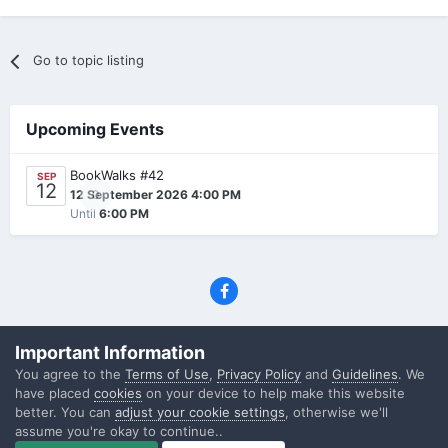
Go to topic listing
Upcoming Events
BookWalks #42
SEP
12
0
12 September 2026 4:00 PM
Until
6:00 PM
Privacy Policy
Contact Us
Cookies
Important Information
(C) SFF.gr, All rights reserved
You agree to the
Terms of Use
,
Privacy Policy
and
Guidelines
. We
Powered by Invision Community
have placed
cookies
on your device to help make this website
better. You can
adjust your cookie settings
, otherwise we'll
assume you're okay to continue..