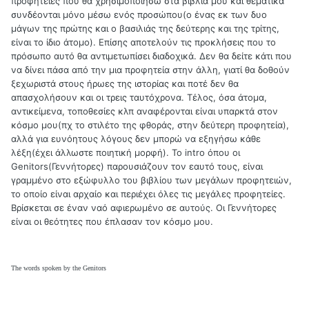
προφητείες που θα χρησιμοποιήσω στα βιβλία μου και θεματικά
συνδέονται μόνο μέσω ενός προσώπου(ο ένας εκ των δυο
μάγων της πρώτης και ο βασιλιάς της δεύτερης και της τρίτης,
είναι το ίδιο άτομο). Επίσης αποτελούν τις προκλήσεις που το
πρόσωπο αυτό θα αντιμετωπίσει διαδοχικά. Δεν θα δείτε κάτι που
να δίνει πάσα από την μια προφητεία στην άλλη, γιατί θα δοθούν
ξεχωριστά στους ήρωες της ιστορίας και ποτέ δεν θα
απασχολήσουν και οι τρεις ταυτόχρονα. Τέλος, όσα άτομα,
αντικείμενα, τοποθεσίες κλπ αναφέρονται είναι υπαρκτά στον
κόσμο μου(πχ το στιλέτο της φθοράς, στην δεύτερη προφητεία),
αλλά για ευνόητους λόγους δεν μπορώ να εξηγήσω κάθε
λέξη(έχει άλλωστε ποιητική μορφή). Το intro όπου οι
Genitors(Γεννήτορες) παρουσιάζουν τον εαυτό τους, είναι
γραμμένο στο εξώφυλλο του βιβλίου των μεγάλων προφητειών,
το οποίο είναι αρχαίο και περιέχει όλες τις μεγάλες προφητείες.
Βρίσκεται σε έναν ναό αφιερωμένο σε αυτούς. Οι Γεννήτορες
είναι οι θεότητες που έπλασαν τον κόσμο μου.
The words spoken by the Genitors