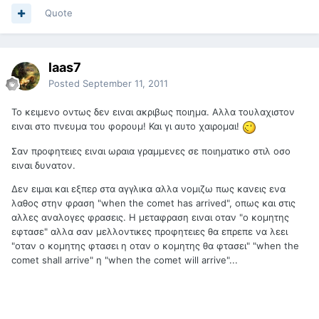
Quote
laas7
Posted
September 11, 2011
Το κειμενο οντως δεν ειναι ακριβως ποιημα. Αλλα τουλαχιστον
ειναι στο πνευμα του φορουμ! Και γι αυτο χαιρομαι!
Σαν προφητειες ειναι ωραια γραμμενες σε ποιηματικο στιλ οσο
ειναι δυνατον.
Δεν ειμαι και εξπερ στα αγγλικα αλλα νομιζω πως κανεις ενα
λαθος στην φραση "when the comet has arrived", οπως και στις
αλλες αναλογες φρασεις. Η μεταφραση ειναι οταν "ο κομητης
εφτασε" αλλα σαν μελλοντικες προφητειες θα επρεπε να λεει
"οταν ο κομητης φτασει η οταν ο κομητης θα φτασει" "when the
comet shall arrive" η "when the comet will arrive"...