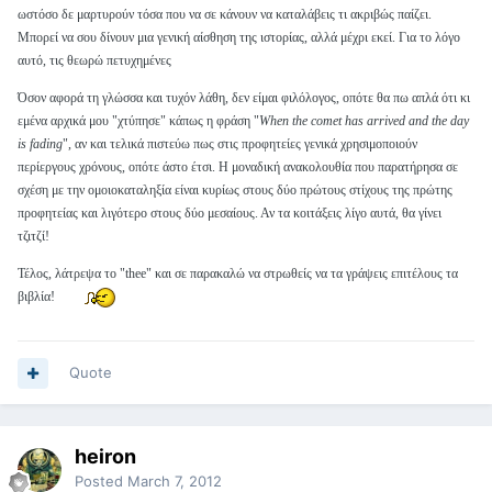
ωστόσο δε μαρτυρούν τόσα που να σε κάνουν να καταλάβεις τι ακριβώς παίζει.
Μπορεί να σου δίνουν μια γενική αίσθηση της ιστορίας, αλλά μέχρι εκεί. Για το λόγο
αυτό, τις θεωρώ πετυχημένες
Όσον αφορά τη γλώσσα και τυχόν λάθη, δεν είμαι φιλόλογος, οπότε θα πω απλά ότι κι
εμένα αρχικά μου "χτύπησε" κάπως η φράση "
When the comet has arrived and the day
is fading
", αν και τελικά πιστεύω πως στις προφητείες γενικά χρησιμοποιούν
περίεργους χρόνους, οπότε άστο έτσι. Η μοναδική ανακολουθία που παρατήρησα σε
σχέση με την ομοιοκαταληξία είναι κυρίως στους δύο πρώτους στίχους της πρώτης
προφητείας και λιγότερο στους δύο μεσαίους. Αν τα κοιτάξεις λίγο αυτά, θα γίνει
τζιτζί!
Τέλος, λάτρεψα το "thee" και σε παρακαλώ να στρωθείς να τα γράψεις επιτέλους τα
βιβλία!
Quote
heiron
Posted
March 7, 2012