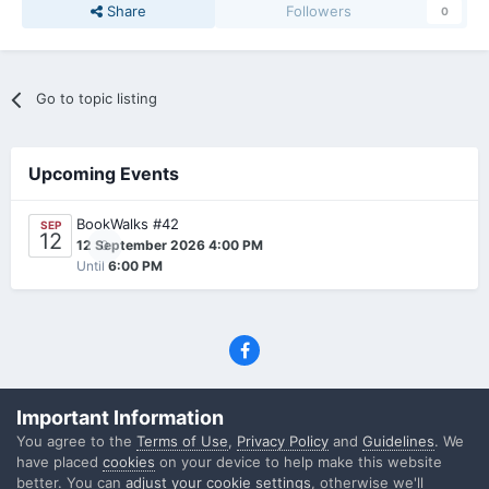
Share
Followers
0
Go to topic listing
Upcoming Events
BookWalks #42
SEP
12
0
12 September 2026 4:00 PM
Until
6:00 PM
Privacy Policy
Contact Us
Cookies
Important Information
(C) SFF.gr, All rights reserved
You agree to the
Terms of Use
,
Privacy Policy
and
Guidelines
. We
Powered by Invision Community
have placed
cookies
on your device to help make this website
better. You can
adjust your cookie settings
, otherwise we'll