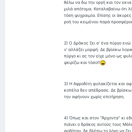
θέλω να δω την οργή και τον εκνε
μιλά απότομα. Καταλαβαίνω ότι λό
τόση ψυχραιμία. Επίσης οι άκυρε
ροή του κειμένου παρά προσφέρου
2) Ο Δράκος ζει σ' ένα πύργο ενώ
ν' αλλάζει μορφή. Δε βρίσκω λογι
πύργο κι ας τον είχε μόνο ως φυλ
ψειρίζω και τόσο!!
3) Η Αφροδίτη φυλακίζεται και αφ
κοπέλα δεν απέδρασε. Δε βρίσκω λ
την αφήνουν χωρίς επιτήρηση.
4) Όπως και στον "Άρχοντα" κι ε
πιάνει ο δράκος αυτούς τους Μάλκα
φοβόταν, δε βλέπω το λόγο να ζει