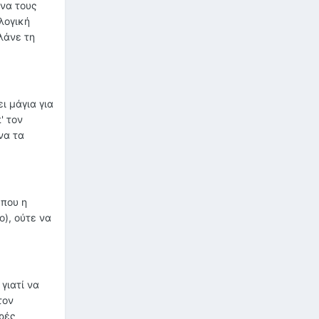
 να τους
λογική
λάνε τη
ι μάγια για
' τον
να τα
 που η
ο), ούτε να
γιατί να
τον
ορές