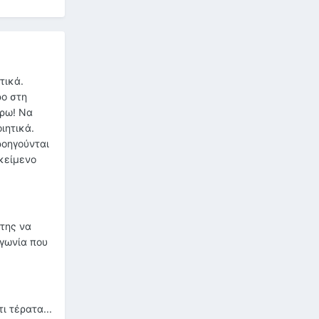
τικά.
ρο στη
ίρω! Να
ιητικά.
ροηγούνται
κείμενο
ίτης να
αγωνία που
ι τέρατα...