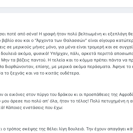
σει ποτέ από σένα! Η γραφή ήταν πολύ βελτιωμένη κι εξεπλάγη θε
ο βιβλίο σου και ο "Άρχοντα των Θαλασσών" είναι σίγουρα κατώτε
ις σε μερικούς μήνες μόνο, για μένα είναι τρομερή και σε συγχα
 δουλειά ακόμα, φυσικά! Υπήρχαν, πάλι, αρκετά περιττά αποσιωπο
. Μην τα βάζεις παντού. Η τελεία και το κόμμα πρέπει πάντα να π
θα διορθώνονταν, επίσης, με μερικά ακόμα περάσματα. Άφηνε το 
Να το ξεχνάς και να το κοιτάς ουδέτερα.
σαν οι εικόνες στον πύργο του δράκου κι οι προσπάθειες της Αφροδ
υ μου άρεσε πιο πολύ απ' όλα, ήταν το τέλος! Πολύ πετυχημένη η 
κά! Κάποιες ενστάσεις που έχω:
ι ο τρόπος σκέψης της θέλει λίγη δουλειά. Την έχουν απαγάγει κάτ