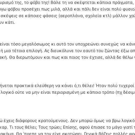
υρισμό της, το φόβο της! Βάλε τη να σκέφτεται κάποια πράγματα,
γω φόβου προσέχει πως μιλά, αλλά και πάλι δεν είναι πολύ φυσιο
ς σκέψεις σε κάποιες φάσεις (αεροπλάνα, σχολεία κτλ) μάλλον χα
ν κάτι.
 είναι τόσο μεγαλόσωμος κι αυτό τον υποχρεώνει συνεχώς να κάνε
κή μια τέτοια επιλογή. Ας διευκόλυνε τον εαυτό του ζώντας έξω απ
ακή. Θα διερωτόμουν και πως και ποιος τον έχτισε, αλλά δε θέλω 
ήνεται πρακτικά ελεύθερη να κάνει ό,τι θέλει! Ήταν πολύ τυχεροί
ογικό ούτε να μην είναι περιορισμένη με κάποιο τρόπο (πχ δέσιμ
δώ έχεις διάφορους κρατούμενους. Δεν μπορώ όμως να βρω λογικό 
ρ. Τι τους θέλει; Τους τρώει; Επίσης, αφού έπιασε το μάγο γιατί 
 ακόμα. Θα 'πρεπε να τον είχε σκοτώσει. Γενικά βάζεις πολλές φ