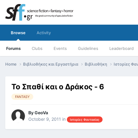
Browse
Activity
Forums
Clubs
Events
Guidelines
Leaderboard
Home
Βιβλιοθήκες και Εργαστήρια
Βιβλιοθήκη
Ιστορίες Φα
Το Σπαθί και ο Δράκος - 6
FANTASY
By
GeoVa
October 9, 2011
in
Ιστορίες Φαντασίας