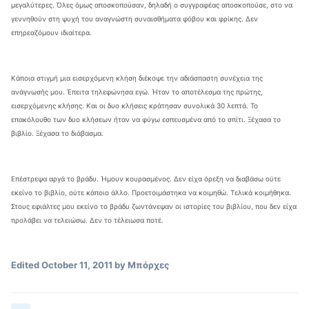
μεγαλύτερες. Όλες όμως αποσκοπούσαν, δηλαδή ο συγγραφέας αποσκοπούσε, στο να
γεννηθούν στη ψυχή του αναγνώστη συναισθήματα φόβου και φρίκης. Δεν
επηρεαζόμουν ιδιαίτερα.
Κάποια στιγμή μια εισερχόμενη κλήση διέκοψε την αδιάσπαστη συνέχεια της
ανάγνωσής μου. Έπειτα τηλεφώνησα εγώ. Ήταν το αποτέλεσμα της πρώτης,
εισερχόμενης κλήσης. Και οι δυο κλήσεις κράτησαν συνολικά 30 λεπτά. Το
επακόλουθο των δυο κλήσεων ήταν να φύγω εσπευσμένα από το σπίτι. Ξέχασα το
βιβλίο. Ξέχασα το διάβασμα.
Επέστρεψα αργά το βράδυ. Ήμουν κουρασμένος. Δεν είχα όρεξη να διαβάσω ούτε
εκείνο το βιβλίο, ούτε κάποιο άλλο. Προετοιμάστηκα να κοιμηθώ. Τελικά κοιμήθηκα.
Στους εφιάλτες μου εκείνο το βράδυ ζωντάνεψαν οι ιστορίες του βιβλίου, που δεν είχα
προλάβει να τελειώσω. Δεν το τέλειωσα ποτέ.
Edited
October 11, 2011
by Μπόρχες