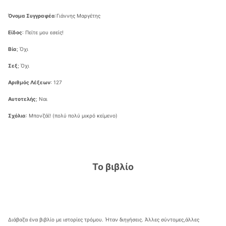
Όνομα Συγγραφέα
:Γιάννης Μαργέτης
Είδος
: Πείτε μου εσείς!
Βία
; Όχι
Σεξ
; Όχι
Αριθμός Λέξεων
: 127
Αυτοτελής
; Ναι
Σχόλια
: Μπονζάϊ! (πολύ πολύ μικρό κείμενο)
Το βιβλίο
Διάβαζα ένα βιβλίο με ιστορίες τρόμου. Ήταν διηγήσεις. Άλλες σύντομες,άλλες